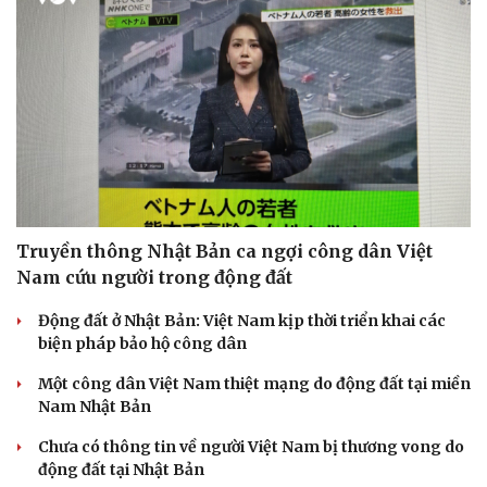
Sức khỏe
Đời sống
Dinh dưỡng - món ngon
Nhà đẹp
Cây thuốc
Blog
Sản phụ khoa
Tình yêu - Gia đình
Truyền thông Nhật Bản ca ngợi công dân Việt
Nhi khoa
Nam cứu người trong động đất
Nam khoa
Làm đẹp - giảm cân
Động đất ở Nhật Bản: Việt Nam kịp thời triển khai các
Phòng mạch online
biện pháp bảo hộ công dân
Ăn sạch sống khỏe
Một công dân Việt Nam thiệt mạng do động đất tại miền
Nam Nhật Bản
Chưa có thông tin về người Việt Nam bị thương vong do
động đất tại Nhật Bản