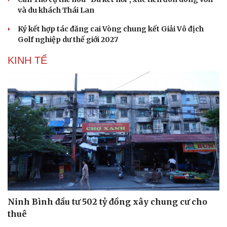
và du khách Thái Lan
Ký kết hợp tác đăng cai Vòng chung kết Giải Vô địch
Golf nghiệp dư thế giới 2027
KINH TẾ
Du lịch
Podcast
Tư vấn
Câu chuyện thời sự
Ninh Bình đầu tư 502 tỷ đồng xây chung cư cho
Săn Tour
Đọc truyện đêm khuya
thuê
check-in
Cửa sổ tình yêu
Kể chuyện cho bé