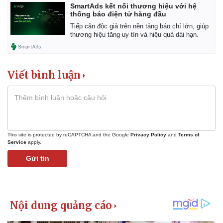
SmartAds kết nối thương hiệu với hệ
thống báo điện tử hàng đầu
Tiếp cận độc giả trên nền tảng báo chí lớn, giúp
thương hiệu tăng uy tín và hiệu quả dài hạn.
Viết bình luận
This site is protected by reCAPTCHA and the Google
Privacy Policy
and
Terms of
Service
apply.
Gửi tin
Kinh tế
Thị trường
Bất động sản
Giá vàng
Khởi nghiệp
Tiêu dùng
Tỷ giá
Chứng khoán