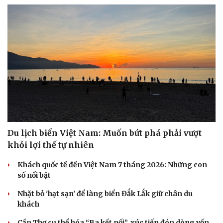
Du lịch biển Việt Nam: Muốn bứt phá phải vượt
khỏi lợi thế tự nhiên
Khách quốc tế đến Việt Nam 7 tháng 2026: Những con
số nổi bật
Nhặt bỏ 'hạt sạn' để làng biển Đắk Lắk giữ chân du
khách
Cần Thơ cụ thể hóa “Ba kết nối”, xúc tiến đón dòng vốn