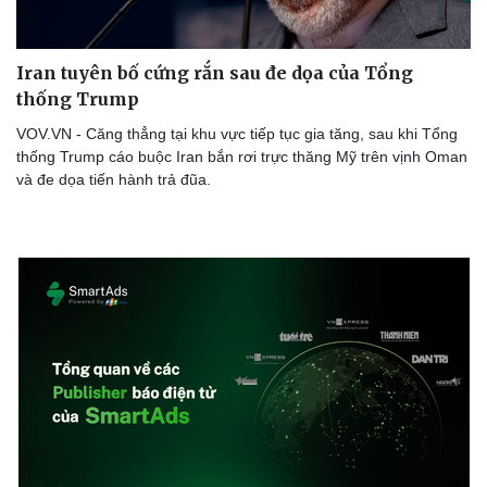
Iran tuyên bố cứng rắn sau đe dọa của Tổng
thống Trump
Doanh nghiệp
Công nghệ
Thông tin doanh nghiệp
Sành điệu
VOV.VN - Căng thẳng tại khu vực tiếp tục gia tăng, sau khi Tổng
Doanh nghiệp 24h
Tin Công nghệ
thống Trump cáo buộc Iran bắn rơi trực thăng Mỹ trên vịnh Oman
Doanh nhân
Trải nghiệm
và đe dọa tiến hành trả đũa.
Vì cộng đồng
Chuyển đổi số