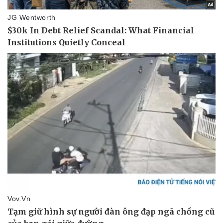
Vụ án
Vũ khí
Tin nóng
Việt Nam
Tư vấn luật
Phân tích