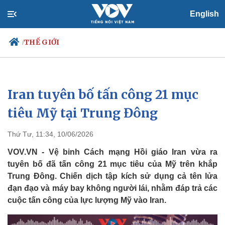
English
THẾ GIỚI
/
Iran tuyên bố tấn công 21 mục
Chính trị
Xã hội
Đảng
Tin 24h
tiêu Mỹ tại Trung Đông
Tổ chức nhân sự
Dự báo thời tiết
Quốc hội
Giáo dục
Thứ Tư, 11:34, 10/06/2026
Nhận diện sự thật
Dấu ấn VOV
Việc làm
VOV.VN - Vệ binh Cách mạng Hồi giáo Iran vừa ra
Biển đảo
tuyên bố đã tấn công 21 mục tiêu của Mỹ trên khắp
Trung Đông. Chiến dịch tập kích sử dụng cả tên lửa
đạn đạo và máy bay không người lái, nhằm đáp trả các
cuộc tấn công của lực lượng Mỹ vào Iran.