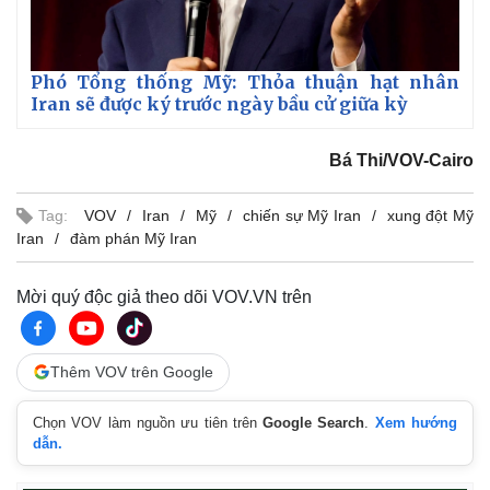
Phó Tổng thống Mỹ: Thỏa thuận hạt nhân
Iran sẽ được ký trước ngày bầu cử giữa kỳ
Bá Thi/VOV-Cairo
Tag:
VOV
Iran
Mỹ
chiến sự Mỹ Iran
xung đột Mỹ
Iran
đàm phán Mỹ Iran
Mời quý độc giả theo dõi VOV.VN trên
Thêm VOV trên Google
Chọn VOV làm nguồn ưu tiên trên
Google Search
.
Xem hướng
dẫn.