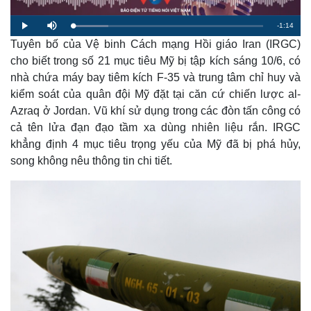
R
-
1:14
L
P
M
o
l
u
a
Tuyên bố của Vệ binh Cách mạng Hồi giáo Iran (IRGC)
a
t
e
d
y
e
e
cho biết trong số 21 mục tiêu Mỹ bị tập kích sáng 10/6, có
d
m
:
nhà chứa máy bay tiêm kích F-35 và trung tâm chỉ huy và
1
8
a
.
kiểm soát của quân đội Mỹ đặt tại căn cứ chiến lược al-
7
5
Azraq ở Jordan. Vũ khí sử dụng trong các đòn tấn công có
i
%
cả tên lửa đạn đạo tầm xa dùng nhiên liệu rắn. IRGC
n
khẳng định 4 mục tiêu trọng yếu của Mỹ đã bị phá hủy,
i
song không nêu thông tin chi tiết.
n
g
T
i
m
e