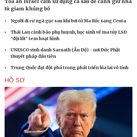
Tòa án Israel cấm sử dụng cá sấu để canh giữ nhà
tù giam khủng bố
Người di cư ngã gục sau khi bơi từ Ma Rốc sang Ceuta
Thái Lan cảnh báo phụ huynh, học sinh về ma túy LSD
“đội lốt” tem hoạt hình
UNESCO vinh danh Sarnath (Ấn Độ) - nơi Đức Phật
thuyết pháp đầu tiên
Trung Quốc đạt đột phá trong phát triển lúa lai vô tính
HỒ SƠ