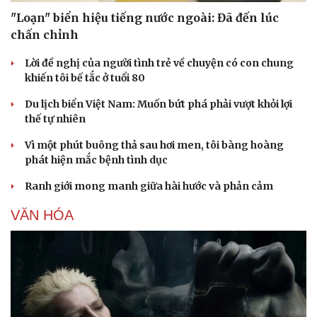
"Loạn" biển hiệu tiếng nước ngoài: Đã đến lúc
chấn chỉnh
Lời đề nghị của người tình trẻ về chuyện có con chung
khiến tôi bế tắc ở tuổi 80
Du lịch biển Việt Nam: Muốn bứt phá phải vượt khỏi lợi
thế tự nhiên
Vì một phút buông thả sau hơi men, tôi bàng hoàng
phát hiện mắc bệnh tình dục
Ranh giới mong manh giữa hài hước và phản cảm
Văn hóa
Giải trí
VĂN HÓA
Sân khấu - Điện ảnh
Nghệ sĩ
Văn học
Thời trang
Âm nhạc
Sao Việt
Di sản