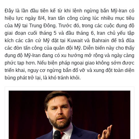
Đây là lần đầu tiên kể từ khi lệnh ngừng bắn Mỹ-Iran có
hiệu lực ngày 8/4, Iran tấn công cùng lúc nhiều mục tiêu
của Mỹ tại Trung Đông. Trước đó, trong các cuộc đụng độ
giai đoạn cuối tháng 5 và đầu tháng 6, Iran chủ yếu tập
kích các căn cứ Mỹ đặt tại Kuwait và Bahrain để trả đũa
các đòn tấn công của quân đội Mỹ. Diễn biến này cho thấy
đụng độ Mỹ-Iran đang có xu hướng mở rộng và ngày càng
phức tạp hơn. Nếu biện pháp ngoại giao không sớm được
triển khai, nguy cơ ngừng bắn đổ vỡ và xung đột toàn diện
bùng phát trở lại, là khó tránh khỏi.
Thế giới
Multimedia
Quan sát
Video
Cuộc sống đó đây
Ảnh
Hồ sơ
E-Magazine
Infographic