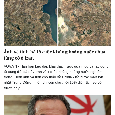
Thể thao
Ô tô - Xe máy
Bóng đá
Ô tô
Lịch thi đấu bóng đá
Xe máy
Thế giới thể thao
Tư vấn
eSports
Hậu trường
Ảnh vệ tinh hé lộ cuộc khủng hoảng nước chưa
từng có ở Iran
VOV.VN - Hạn hán kéo dài, khai thác nước quá mức và tác động
từ xung đột đã đẩy Iran vào cuộc khủng hoảng nước nghiêm
trọng. Hình ảnh vệ tinh cho thấy hồ Urmia - hồ nước mặn lớn
nhất Trung Đông - hiện chỉ còn chưa tới 10% diện tích so với
trước đây.