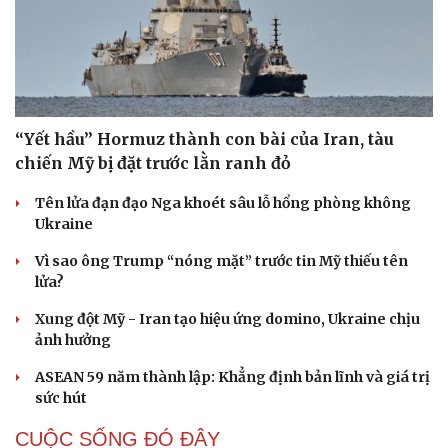
“Yết hầu” Hormuz thành con bài của Iran, tàu
chiến Mỹ bị đặt trước lằn ranh đỏ
Tên lửa đạn đạo Nga khoét sâu lỗ hổng phòng không
Ukraine
Vì sao ông Trump “nóng mặt” trước tin Mỹ thiếu tên
lửa?
Xung đột Mỹ - Iran tạo hiệu ứng domino, Ukraine chịu
ảnh hưởng
ASEAN 59 năm thành lập: Khẳng định bản lĩnh và giá trị
sức hút
CUỘC SỐNG ĐÓ ĐÂY