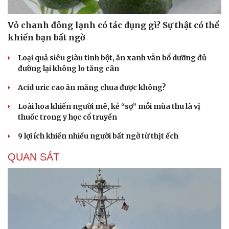
Vỏ chanh đông lạnh có tác dụng gì? Sự thật có thể
khiến bạn bất ngờ
Loại quả siêu giàu tinh bột, ăn xanh vẫn bổ dưỡng đủ
đường lại không lo tăng cân
Acid uric cao ăn măng chua được không?
Loài hoa khiến người mê, kẻ “sợ” mỗi mùa thu là vị
thuốc trong y học cổ truyền
9 lợi ích khiến nhiều người bất ngờ từ thịt ếch
QUAN SÁT