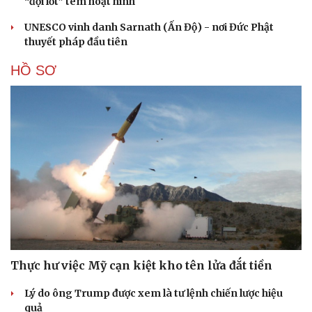
“đội lốt” tem hoạt hình
UNESCO vinh danh Sarnath (Ấn Độ) - nơi Đức Phật
thuyết pháp đầu tiên
HỒ SƠ
Thực hư việc Mỹ cạn kiệt kho tên lửa đắt tiền
Lý do ông Trump được xem là tư lệnh chiến lược hiệu
quả