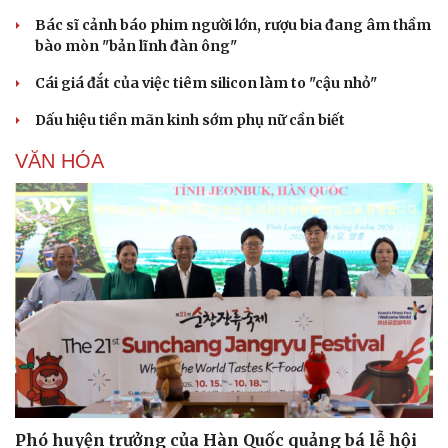
Bác sĩ cảnh báo phim người lớn, rượu bia đang âm thầm
bào mòn "bản lĩnh đàn ông"
Cái giá đắt của việc tiêm silicon làm to "cậu nhỏ"
Dấu hiệu tiền mãn kinh sớm phụ nữ cần biết
VĂN HÓA
Phó huyện trưởng của Hàn Quốc quảng bá lễ hội