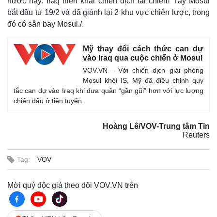
nước này. Iraq triển khai chiến dịch tái chiếm Tây Mosul
bắt đầu từ 19/2 và đã giành lại 2 khu vực chiến lược, trong
đó có sân bay Mosul./.
Mỹ thay đổi cách thức can dự
vào Iraq qua cuộc chiến ở Mosul
VOV.VN - Với chiến dịch giải phóng
Mosul khỏi IS, Mỹ đã điều chỉnh quy
tắc can dự vào Iraq khi đưa quân “gần gũi” hơn với lực lượng
chiến đấu ở tiền tuyến.
Hoàng Lê/VOV-Trung tâm Tin
Reuters
Thế giới
Multimedia
Quan sát
Video
Tag:
VOV
Cuộc sống đó đây
Ảnh
Hồ sơ
E-Magazine
Infographic
Mời quý độc giả theo dõi VOV.VN trên