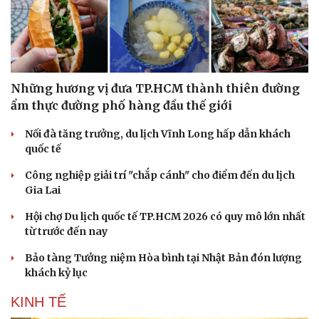
Những hương vị đưa TP.HCM thành thiên đường
ẩm thực đường phố hàng đầu thế giới
Nối đà tăng trưởng, du lịch Vĩnh Long hấp dẫn khách
quốc tế
Công nghiệp giải trí "chắp cánh" cho điểm đến du lịch
Văn hóa
Giải trí
Gia Lai
Sân khấu - Điện ảnh
Nghệ sĩ
Văn học
Thời trang
Hội chợ Du lịch quốc tế TP.HCM 2026 có quy mô lớn nhất
Âm nhạc
Sao Việt
từ trước đến nay
Di sản
Bảo tàng Tưởng niệm Hòa bình tại Nhật Bản đón lượng
khách kỷ lục
KINH TẾ