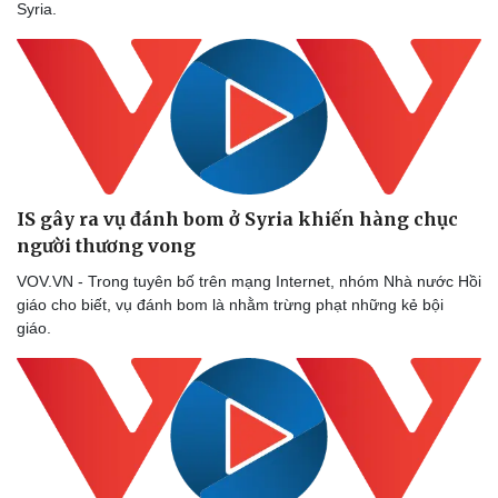
Syria.
Bóng đá
Ô tô
Lịch thi đấu bóng đá
Xe máy
Thế giới thể thao
Tư vấn
eSports
Hậu trường
IS gây ra vụ đánh bom ở Syria khiến hàng chục
người thương vong
VOV.VN - Trong tuyên bố trên mạng Internet, nhóm Nhà nước Hồi
giáo cho biết, vụ đánh bom là nhằm trừng phạt những kẻ bội
giáo.