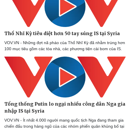
Thổ Nhĩ Kỳ tiêu diệt hơn 50 tay súng IS tại Syria
VOV.VN - Những đợt nã pháo của Thổ Nhĩ Kỳ đã nhằm trúng hơn
100 mục tiêu gồm các tòa nhà, các phương tiện cài bom của IS.
Tổng thống Putin lo ngại nhiều công dân Nga gia
nhập IS tại Syria
VOV.VN - Ít nhất 4.000 người mang quốc tịch Nga đang tham gia
chiến đấu trong hàng ngũ của các nhóm phiến quân khủng bố tại
Thể thao
Ô tô - Xe máy