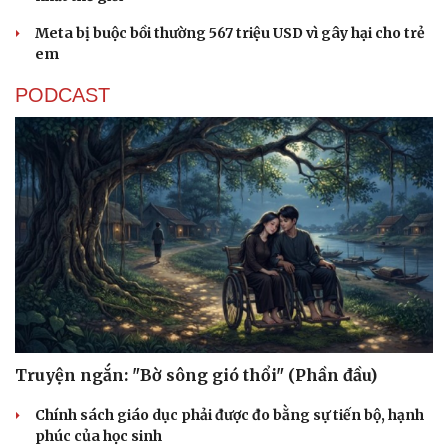
Meta bị buộc bồi thường 567 triệu USD vì gây hại cho trẻ
em
PODCAST
Sức khỏe
Đời sống
Dinh dưỡng - món ngon
Nhà đẹp
Cây thuốc
Blog
Sản phụ khoa
Tình yêu - Gia đình
Nhi khoa
Nam khoa
Làm đẹp - giảm cân
Phòng mạch online
Ăn sạch sống khỏe
Truyện ngắn: "Bờ sông gió thổi" (Phần đầu)
Chính sách giáo dục phải được đo bằng sự tiến bộ, hạnh
phúc của học sinh