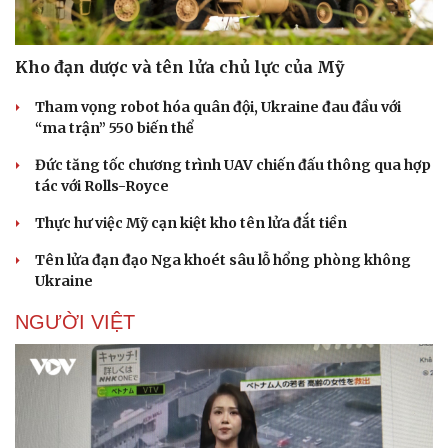
Doanh nghiệp
Công nghệ
Kho đạn dược và tên lửa chủ lực của Mỹ
Thông tin doanh nghiệp
Sành điệu
Tham vọng robot hóa quân đội, Ukraine đau đầu với
Doanh nghiệp 24h
Tin Công nghệ
“ma trận” 550 biến thể
Doanh nhân
Trải nghiệm
Vì cộng đồng
Chuyển đổi số
Đức tăng tốc chương trình UAV chiến đấu thông qua hợp
tác với Rolls-Royce
Thực hư việc Mỹ cạn kiệt kho tên lửa đắt tiền
Tên lửa đạn đạo Nga khoét sâu lỗ hổng phòng không
Ukraine
NGƯỜI VIỆT