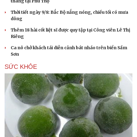
tháng tại Phú Thọ
Thời tiết ngày 9/8: Bắc Bộ nắng nóng, chiều tối có mưa
dông
Thêm 18 hài cốt liệt sĩ được quy tập tại Công viên Lê Thị
Riêng
Ca nô chở khách tái diễn cảnh bát nháo trên biển Sầm
Sơn
SỨC KHỎE
Du lịch
Podcast
Tư vấn
Câu chuyện thời sự
Săn Tour
Đọc truyện đêm khuya
check-in
Cửa sổ tình yêu
Kể chuyện cho bé
Hạt giống tâm hồn