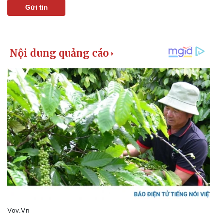
Gửi tin
Kinh tế
Thị trường
Bất động sản
Giá vàng
Khởi nghiệp
Tiêu dùng
Tỷ giá
Chứng khoán
Giá cà phê