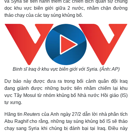
và Syria sẽ tiến hành thêm các chiến dịch quân sự chung
dọc khu vực biên giới giữa 2 nước, nhằm chặn đường
tháo chạy của các tay súng khủng bố.
Binh sĩ Iraq ở khu vực biên giới với Syria. (Ảnh: AP)
Dự báo này được đưa ra trong bối cảnh quân đội Iraq
đang giành được những bước tiến nhằm chiếm lại khu
vực Tây Mosul từ nhóm khủng bố Nhà nước Hồi giáo (IS)
tự xưng.
Hãng tin
Reuters
của Anh ngày 27/2 dẫn lời nhà phân tích
Abu Raghif cho rằng, những tay súng khủng bố IS sẽ tháo
chạy sang Syria khi chúng bị đánh bại tại Iraq. Điều này