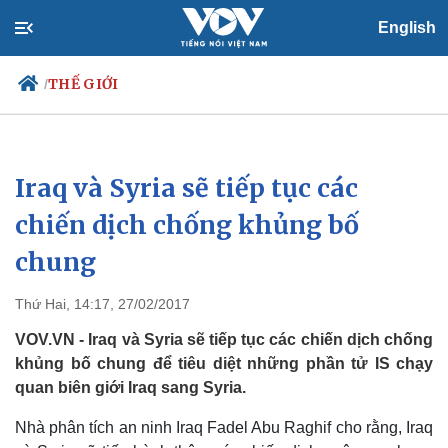
English
THẾ GIỚI
/
Iraq và Syria sẽ tiếp tục các
Chính trị
Xã hội
Đảng
Tin 24h
chiến dịch chống khủng bố
Tổ chức nhân sự
Dự báo thời tiết
chung
Quốc hội
Giáo dục
Nhận diện sự thật
Dấu ấn VOV
Việc làm
Thứ Hai, 14:17, 27/02/2017
Biển đảo
VOV.VN - Iraq và Syria sẽ tiếp tục các chiến dịch chống
khủng bố chung để tiêu diệt những phần tử IS chạy
quan biên giới Iraq sang Syria.
Nhà phân tích an ninh Iraq Fadel Abu Raghif cho rằng, Iraq