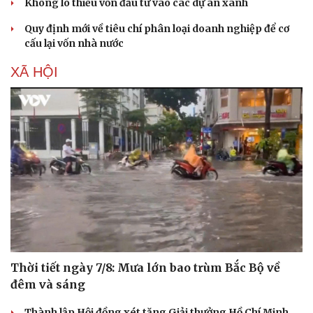
Không lo thiếu vốn đầu tư vào các dự án xanh
Quy định mới về tiêu chí phân loại doanh nghiệp để cơ
cấu lại vốn nhà nước
XÃ HỘI
Du lịch
Podcast
Tư vấn
Câu chuyện thời sự
Thời tiết ngày 7/8: Mưa lớn bao trùm Bắc Bộ về
Săn Tour
Đọc truyện đêm khuya
đêm và sáng
check-in
Cửa sổ tình yêu
Kể chuyện cho bé
Thành lập Hội đồng xét tặng Giải thưởng Hồ Chí Minh