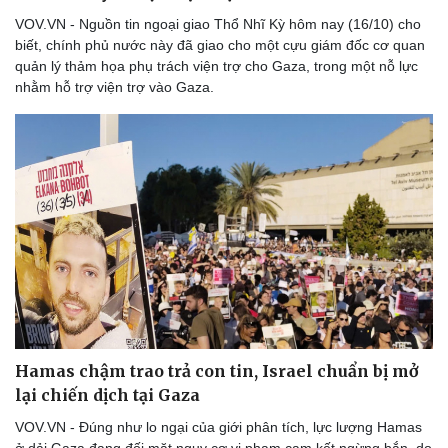
Thể thao
Ô tô - Xe máy
VOV.VN - Nguồn tin ngoại giao Thổ Nhĩ Kỳ hôm nay (16/10) cho
Bóng đá
Ô tô
biết, chính phủ nước này đã giao cho một cựu giám đốc cơ quan
Lịch thi đấu bóng đá
Xe máy
quản lý thảm họa phụ trách viện trợ cho Gaza, trong một nỗ lực
Thế giới thể thao
Tư vấn
nhằm hỗ trợ viện trợ vào Gaza.
eSports
Hậu trường
Hamas chậm trao trả con tin, Israel chuẩn bị mở
lại chiến dịch tại Gaza
VOV.VN - Đúng như lo ngại của giới phân tích, lực lượng Hamas
ở dải Gaza đang đối mặt nguy cơ vi phạm cam kết ngừng bắn, do