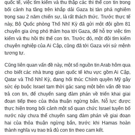
quốc tế, việc tìm kiếm và thu thập các thi thể con tin trong
bối cảnh hạ tầng trên khắp dải Gaza bị tàn phá nghiêm
trọng sau 2 năm chiến sự, là rất thách thức. Trước thực tế
này, Bộ Quốc phòng Thổ Nhĩ Kỳ đã gửi một đội gồm 81
chuyên gia ứng phó thảm họa tới Gaza, để hỗ trợ việc tìm
kiếm và thu hồi thi thể con tin. Trước đó, một đội tìm kiếm
chuyên nghiệp của Ai Cập, cũng đã tới Gaza với sứ mệnh
tương tự.
Cũng liên quan vấn đề này, một số nguồn tin Arab hôm qua
cho biết các nhà trung gian quốc tế khu vực gồm Ai Cập,
Qatar và Thổ Nhĩ Kỳ, đang hối thúc Chính quyền Mỹ gây
sức ép buộc Israel tạm thời gác sang một bên vấn đề trao
Thế giới
Multimedia
trả con tin, để chuyển sang đàm phán về triển khai giai
Quan sát
Video
đoạn tiếp theo của thỏa thuận ngừng bắn. Nỗ lực được
Cuộc sống đó đây
Ảnh
Hồ sơ
E-Magazine
thực hiện trong bối cảnh một số quan chức Israel tuyên bố
Infographic
nước này chưa thể chuyển sang đàm phán về giai đoạn
hai của thỏa thuận ngừng bắn, trước khi Hamas hoàn
thành nghĩa vụ trao trả đủ con tin theo cam kết.