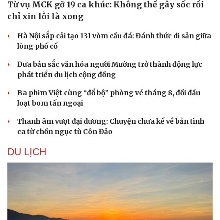
Từ vụ MCK gỡ 19 ca khúc: Không thể gây sốc rồi
chỉ xin lỗi là xong
Hà Nội sắp cải tạo 131 vòm cầu đá: Đánh thức di sản giữa
lòng phố cổ
Đưa bản sắc văn hóa người Mường trở thành động lực
phát triển du lịch cộng đồng
Ba phim Việt cùng “đổ bộ” phòng vé tháng 8, đối đầu
loạt bom tấn ngoại
Thanh âm vượt đại dương: Chuyện chưa kể về bản tình
ca từ chốn ngục tù Côn Đảo
Văn hóa
Giải trí
DU LỊCH
Sân khấu - Điện ảnh
Nghệ sĩ
Văn học
Thời trang
Âm nhạc
Sao Việt
Di sản