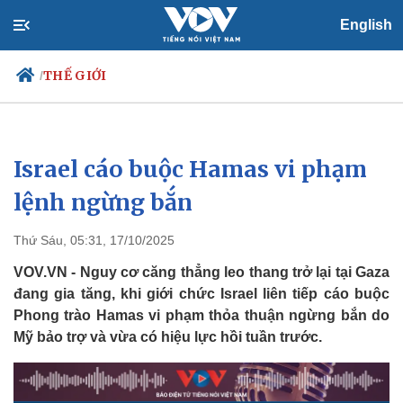
English
THẾ GIỚI
/
Israel cáo buộc Hamas vi phạm
Chính trị
Xã hội
Đảng
Tin 24h
lệnh ngừng bắn
Tổ chức nhân sự
Dự báo thời tiết
Quốc hội
Giáo dục
Thứ Sáu, 05:31, 17/10/2025
Nhận diện sự thật
Dấu ấn VOV
Việc làm
VOV.VN - Nguy cơ căng thẳng leo thang trở lại tại Gaza
Biển đảo
đang gia tăng, khi giới chức Israel liên tiếp cáo buộc
Phong trào Hamas vi phạm thỏa thuận ngừng bắn do
Mỹ bảo trợ và vừa có hiệu lực hồi tuần trước.