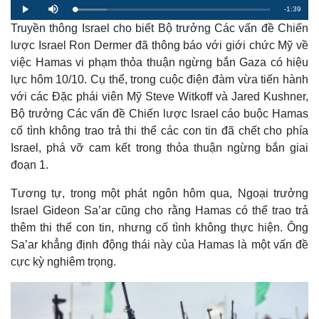
R
-
1:39
L
P
M
o
l
u
a
Truyền thông Israel cho biết Bộ trưởng Các vấn đề Chiến
a
t
e
d
y
e
e
lược Israel Ron Dermer đã thông báo với giới chức Mỹ về
d
m
:
việc Hamas vi phạm thỏa thuận ngừng bắn Gaza có hiệu
1
6
a
.
lực hôm 10/10. Cụ thể, trong cuộc điện đàm vừa tiến hành
3
5
với các Đặc phái viên Mỹ Steve Witkoff và Jared Kushner,
i
%
Bộ trưởng Các vấn đề Chiến lược Israel cáo buộc Hamas
n
cố tình không trao trả thi thể các con tin đã chết cho phía
i
Israel, phá vỡ cam kết trong thỏa thuận ngừng bắn giai
n
đoạn 1.
g
Tương tự, trong một phát ngôn hôm qua, Ngoại trưởng
T
Israel Gideon Sa’ar cũng cho rằng Hamas có thể trao trả
i
thêm thi thể con tin, nhưng cố tình không thực hiện. Ông
Sa’ar khẳng định động thái này của Hamas là một vấn đề
m
cực kỳ nghiêm trọng.
e