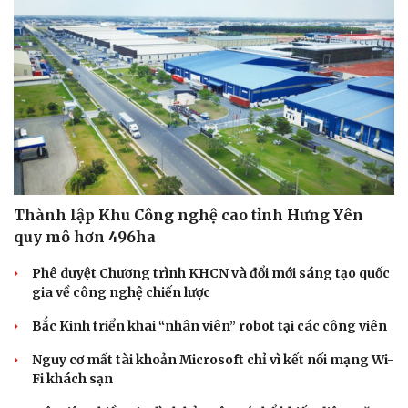
Sức khỏe
Đời sống
Dinh dưỡng - món ngon
Nhà đẹp
Cây thuốc
Blog
Sản phụ khoa
Tình yêu - Gia đình
Thành lập Khu Công nghệ cao tỉnh Hưng Yên
Nhi khoa
quy mô hơn 496ha
Nam khoa
Làm đẹp - giảm cân
Phê duyệt Chương trình KHCN và đổi mới sáng tạo quốc
Phòng mạch online
gia về công nghệ chiến lược
Ăn sạch sống khỏe
Bắc Kinh triển khai “nhân viên” robot tại các công viên
Nguy cơ mất tài khoản Microsoft chỉ vì kết nối mạng Wi-
Fi khách sạn