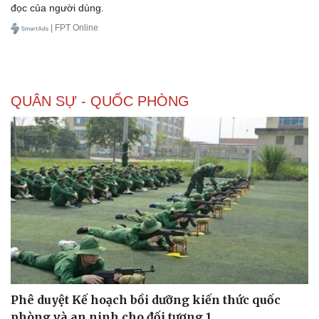
đọc của người dùng.
| FPT Online
Doanh nghiệp
Công nghệ
Thông tin doanh nghiệp
Sành điệu
QUÂN SỰ - QUỐC PHÒNG
Doanh nghiệp 24h
Tin Công nghệ
Doanh nhân
Trải nghiệm
Vì cộng đồng
Chuyển đổi số
Phê duyệt Kế hoạch bồi dưỡng kiến thức quốc
phòng và an ninh cho đối tượng 1