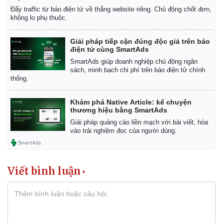
Đẩy traffic từ báo điện tử về thẳng website riêng. Chủ động chốt đơn,
không lo phụ thuộc.
Giải pháp tiếp cận đúng độc giả trên báo
điện tử cùng SmartAds
SmartAds giúp doanh nghiệp chủ động ngân
sách, minh bạch chi phí trên báo điện tử chính
thống.
Khám phá Native Article: kể chuyện
thương hiệu bằng SmartAds
Giải pháp quảng cáo liền mạch với bài viết, hòa
vào trải nghiệm đọc của người dùng.
Viết bình luận
Kinh tế
Thị trường
Bất động sản
Giá vàng
Khởi nghiệp
Tiêu dùng
Tỷ giá
Chứng khoán