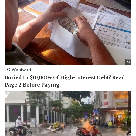
Vụ án
Vũ khí
Tin nóng
Việt Nam
Tư vấn luật
Phân tích