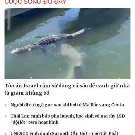
CUỘC SỐNG ĐÓ ĐÂY
Tòa án Israel cấm sử dụng cá sấu để canh giữ nhà
tù giam khủng bố
Người di cư ngã gục sau khi bơi từ Ma Rốc sang Ceuta
Thái Lan cảnh báo phụ huynh, học sinh về ma túy LSD
“đội lốt” tem hoạt hình
UNESCO vinh danh Sarnath (Ấn Độ) - nơi Đức Phật