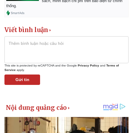
sách, minh bạch chi phí trên báo điện tử chính
thống.
Viết bình luận
This site is protected by reCAPTCHA and the Google
Privacy Policy
and
Terms of
Service
apply.
Gửi tin