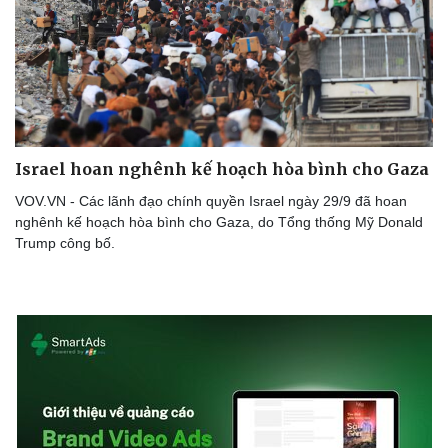
Doanh nghiệp
Công nghệ
Thông tin doanh nghiệp
Sành điệu
Doanh nghiệp 24h
Tin Công nghệ
Doanh nhân
Trải nghiệm
Israel hoan nghênh kế hoạch hòa bình cho Gaza
Vì cộng đồng
Chuyển đổi số
VOV.VN - Các lãnh đạo chính quyền Israel ngày 29/9 đã hoan
nghênh kế hoạch hòa bình cho Gaza, do Tổng thống Mỹ Donald
Trump công bố.