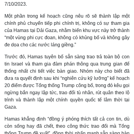
7/10/2023.
Một phần trong kế hoạch cũng nêu rõ sẽ thành lập một
chính phủ chuyển tiếp phi chính trị, không có sự tham gia
của Hamas tại Dải Gaza, nhằm biến khu vực này trở thành
“một vùng phi cực đoan, không có khủng bố và không gây
đe dọa cho các nước láng giềng.”
Trước đó, Hamas tuyên bố sẵn sàng trao trả toàn bộ con
tin Israel và tham gia đàm phán thông qua trung gian để
thống nhất chi tiết việc bàn giao. Nhóm này cho biết đã
đưa ra quyết định sau khi “nghiên cứu kỹ lưỡng” kế hoạch
20 điểm được Tổng thống Trump công bố, trong đó kêu gọi
Thế giới
Multimedia
ngừng bắn ngay lập tức, trao đổi tù nhân, rút quân theo lộ
Quan sát
Video
trình và thành lập một chính quyền quốc tế lâm thời tại
Cuộc sống đó đây
Ảnh
Gaza.
Hồ sơ
E-Magazine
Infographic
Hamas khẳng định “đồng ý phóng thích tất cả con tin, dù
còn sống hay đã chết, theo công thức trao đổi mà Tổng
thống Trump đề xuất”, đồng thời nhấn mạnh sẵn sàng bàn