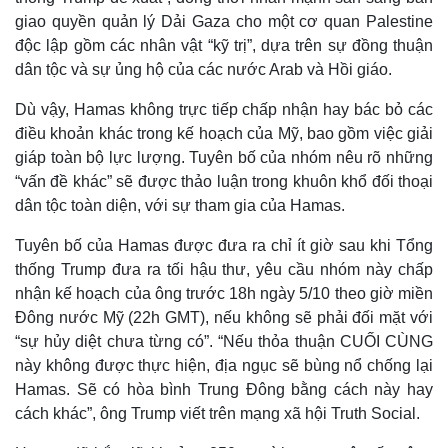
giao quyền quản lý Dải Gaza cho một cơ quan Palestine
độc lập gồm các nhân vật “kỹ trị”, dựa trên sự đồng thuận
dân tộc và sự ủng hộ của các nước Arab và Hồi giáo.
Dù vậy, Hamas không trực tiếp chấp nhận hay bác bỏ các
điều khoản khác trong kế hoạch của Mỹ, bao gồm việc giải
giáp toàn bộ lực lượng. Tuyên bố của nhóm nêu rõ những
“vấn đề khác” sẽ được thảo luận trong khuôn khổ đối thoại
dân tộc toàn diện, với sự tham gia của Hamas.
Tuyên bố của Hamas được đưa ra chỉ ít giờ sau khi Tổng
thống Trump đưa ra tối hậu thư, yêu cầu nhóm này chấp
nhận kế hoạch của ông trước 18h ngày 5/10 theo giờ miền
Đông nước Mỹ (22h GMT), nếu không sẽ phải đối mặt với
“sự hủy diệt chưa từng có”. “Nếu thỏa thuận CUỐI CÙNG
này không được thực hiện, địa ngục sẽ bùng nổ chống lại
Hamas. Sẽ có hòa bình Trung Đông bằng cách này hay
cách khác”, ông Trump viết trên mạng xã hội Truth Social.