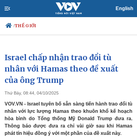
English
THẾ GIỚI
/
Israel chấp nhận trao đổi tù
Chính trị
Xã hội
Đảng
Tin 24h
nhân với Hamas theo đề xuất
Tổ chức nhân sự
Dự báo thời tiết
của ông Trump
Quốc hội
Giáo dục
Nhận diện sự thật
Dấu ấn VOV
Việc làm
Thứ Bảy, 08:44, 04/10/2025
Biển đảo
VOV.VN - Israel tuyên bố sẵn sàng tiến hành trao đổi tù
nhân với lực lượng Hamas theo khuôn khổ kế hoạch
hòa bình do Tổng thống Mỹ Donald Trump đưa ra.
Thông báo được đưa ra chỉ vài giờ sau khi Hamas
phát tín hiệu đồng ý với một phần của đề xuất này.