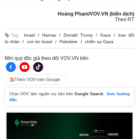
Hoàng Phạm/VOV.VN (biên dịch)
Theo RT
Tag:
Israel
Hamas
Donald Trump
Gaza
trao đổi
tù nhân
con tin Israel
Palestine
chiến sự Gaza
Mời quý độc giả theo dõi VOV.VN trên
Thêm VOV trên Google
Chọn VOV làm nguồn ưu tiên trên
Google Search
.
Xem hướng
dẫn.
Kinh tế
Thị trường
Bất động sản
Giá vàng
Khởi nghiệp
Tiêu dùng
Tỷ giá
Chứng khoán