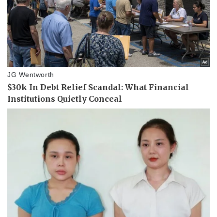
Vụ án
Vũ khí
Tin nóng
Việt Nam
Tư vấn luật
Phân tích