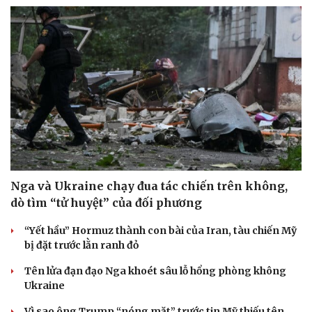
Nga và Ukraine chạy đua tác chiến trên không,
dò tìm “tử huyệt” của đối phương
“Yết hầu” Hormuz thành con bài của Iran, tàu chiến Mỹ
bị đặt trước lằn ranh đỏ
Tên lửa đạn đạo Nga khoét sâu lỗ hổng phòng không
Ukraine
Vì sao ông Trump “nóng mặt” trước tin Mỹ thiếu tên