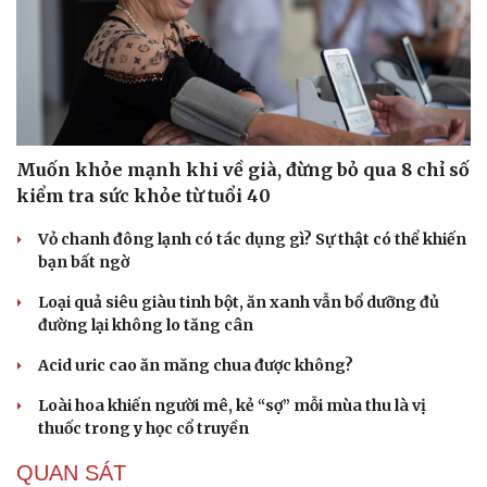
Muốn khỏe mạnh khi về già, đừng bỏ qua 8 chỉ số
kiểm tra sức khỏe từ tuổi 40
Vỏ chanh đông lạnh có tác dụng gì? Sự thật có thể khiến
bạn bất ngờ
Loại quả siêu giàu tinh bột, ăn xanh vẫn bổ dưỡng đủ
đường lại không lo tăng cân
Acid uric cao ăn măng chua được không?
Loài hoa khiến người mê, kẻ “sợ” mỗi mùa thu là vị
thuốc trong y học cổ truyền
QUAN SÁT
Cải chính