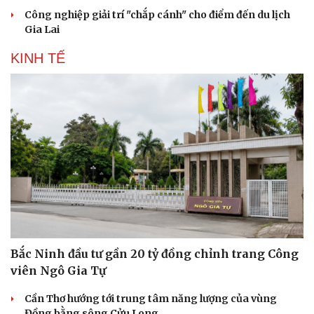
Công nghiệp giải trí "chắp cánh" cho điểm đến du lịch
Gia Lai
KINH TẾ
Du lịch
Podcast
Bắc Ninh đầu tư gần 20 tỷ đồng chỉnh trang Công
Tư vấn
Câu chuyện thời sự
viên Ngô Gia Tự
Săn Tour
Đọc truyện đêm khuya
check-in
Cửa sổ tình yêu
Cần Thơ hướng tới trung tâm năng lượng của vùng
Kể chuyện cho bé
Đồng bằng sông Cửu Long