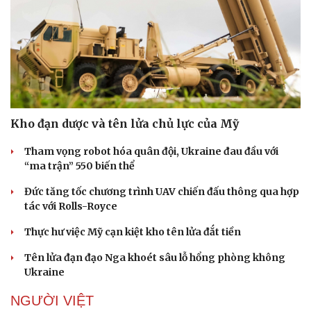
Kho đạn dược và tên lửa chủ lực của Mỹ
Tham vọng robot hóa quân đội, Ukraine đau đầu với
“ma trận” 550 biến thể
Đức tăng tốc chương trình UAV chiến đấu thông qua hợp
tác với Rolls-Royce
Thực hư việc Mỹ cạn kiệt kho tên lửa đắt tiền
Tên lửa đạn đạo Nga khoét sâu lỗ hổng phòng không
Ukraine
NGƯỜI VIỆT