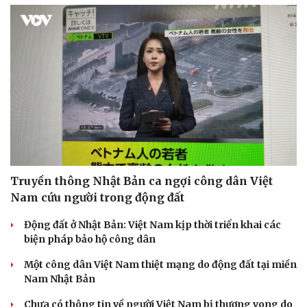
Sức khỏe
Đời sống
Dinh dưỡng - món ngon
Nhà đẹp
Cây thuốc
Blog
Sản phụ khoa
Tình yêu - Gia đình
Nhi khoa
Truyền thông Nhật Bản ca ngợi công dân Việt
Nam khoa
Làm đẹp - giảm cân
Nam cứu người trong động đất
Phòng mạch online
Ăn sạch sống khỏe
Động đất ở Nhật Bản: Việt Nam kịp thời triển khai các
biện pháp bảo hộ công dân
Một công dân Việt Nam thiệt mạng do động đất tại miền
Nam Nhật Bản
Chưa có thông tin về người Việt Nam bị thương vong do