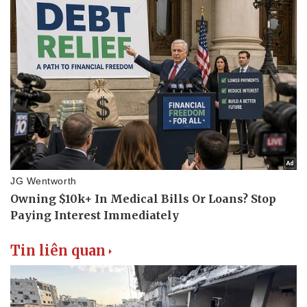
Thể thao
Ô tô - Xe máy
Bóng đá
Ô tô
Lịch thi đấu bóng đá
Xe máy
Thế giới thể thao
Tư vấn
eSports
Hậu trường
Tin liên quan