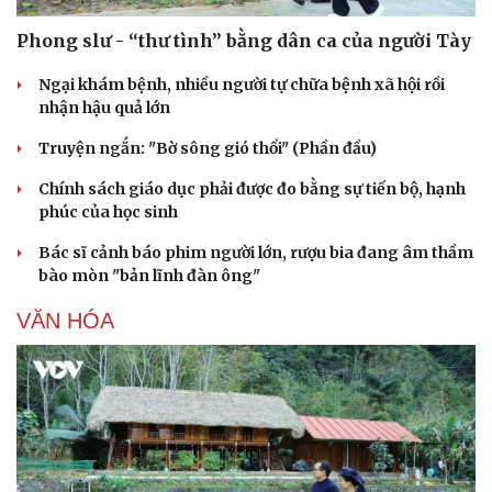
Phong slư - “thư tình” bằng dân ca của người Tày
Ngại khám bệnh, nhiều người tự chữa bệnh xã hội rồi
nhận hậu quả lớn
Truyện ngắn: "Bờ sông gió thổi" (Phần đầu)
Chính sách giáo dục phải được đo bằng sự tiến bộ, hạnh
phúc của học sinh
Bác sĩ cảnh báo phim người lớn, rượu bia đang âm thầm
bào mòn "bản lĩnh đàn ông"
VĂN HÓA
Văn hóa
Giải trí
Sân khấu - Điện ảnh
Nghệ sĩ
Văn học
Thời trang
Âm nhạc
Sao Việt
Di sản