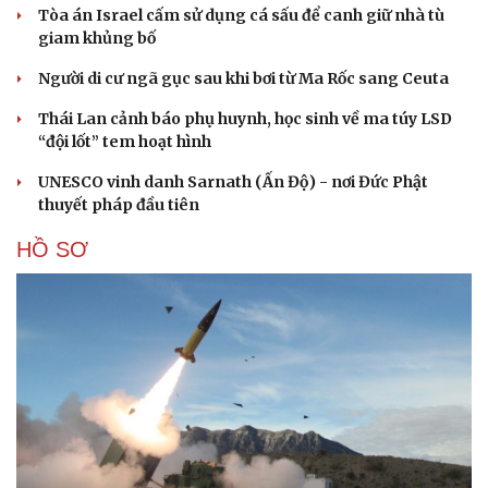
Tòa án Israel cấm sử dụng cá sấu để canh giữ nhà tù
giam khủng bố
Người di cư ngã gục sau khi bơi từ Ma Rốc sang Ceuta
Thái Lan cảnh báo phụ huynh, học sinh về ma túy LSD
“đội lốt” tem hoạt hình
UNESCO vinh danh Sarnath (Ấn Độ) - nơi Đức Phật
thuyết pháp đầu tiên
HỒ SƠ