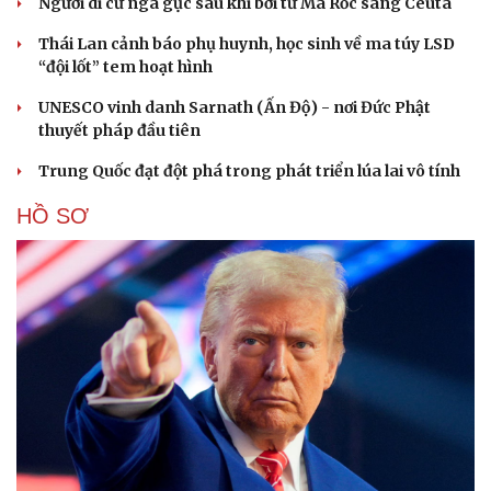
Người di cư ngã gục sau khi bơi từ Ma Rốc sang Ceuta
Thái Lan cảnh báo phụ huynh, học sinh về ma túy LSD
“đội lốt” tem hoạt hình
UNESCO vinh danh Sarnath (Ấn Độ) - nơi Đức Phật
thuyết pháp đầu tiên
Trung Quốc đạt đột phá trong phát triển lúa lai vô tính
HỒ SƠ