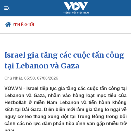
THẾ GIỚI
/
Israel gia tăng các cuộc tấn công
Chính trị
Xã hội
Đảng
Tin 24h
tại Lebanon và Gaza
Tổ chức nhân sự
Dự báo thời tiết
Quốc hội
Giáo dục
Chủ Nhật, 05:50, 07/06/2026
Nhận diện sự thật
Dấu ấn VOV
Việc làm
VOV.VN - Israel tiếp tục gia tăng các cuộc tấn công tại
Biển đảo
Lebanon và Gaza, nhắm vào hàng loạt mục tiêu của
Hezbollah ở miền Nam Lebanon và tiến hành không
kích tại Dải Gaza. Diễn biến mới làm gia tăng lo ngại về
nguy cơ leo thang xung đột tại Trung Đông trong bối
cảnh các nỗ lực đàm phán hòa bình vẫn gặp nhiều trở
ngại.