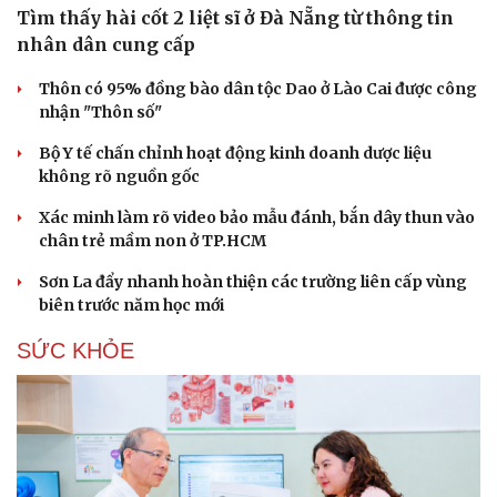
Tìm thấy hài cốt 2 liệt sĩ ở Đà Nẵng từ thông tin
nhân dân cung cấp
Thôn có 95% đồng bào dân tộc Dao ở Lào Cai được công
nhận "Thôn số"
Bộ Y tế chấn chỉnh hoạt động kinh doanh dược liệu
không rõ nguồn gốc
Xác minh làm rõ video bảo mẫu đánh, bắn dây thun vào
chân trẻ mầm non ở TP.HCM
Sơn La đẩy nhanh hoàn thiện các trường liên cấp vùng
biên trước năm học mới
SỨC KHỎE
Du lịch
Podcast
Tư vấn
Câu chuyện thời sự
Săn Tour
Đọc truyện đêm khuya
check-in
Cửa sổ tình yêu
Kể chuyện cho bé