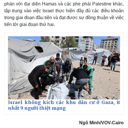
phán với đại diện Hamas và các phe phái Palestine khác,
tập trung vào việc Israel thực hiện đầy đủ các điều khoản
trong giai đoạn đầu tiên và đạt được sự đồng thuận về việc
tiến tới giai đoạn thứ hai.
Thế giới
Multimedia
Quan sát
Video
Cuộc sống đó đây
Ảnh
Israel không kích các khu dân cư ở Gaza, ít
Hồ sơ
E-Magazine
nhất 9 người thiệt mạng
Infographic
Ngô Minh/VOV-Cairo