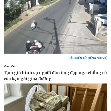
Vụ án
Vũ khí
Tin nóng
Việt Nam
Tư vấn luật
Phân tích