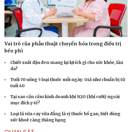
Hạt giống tâm hồn
Vai trò của phẫu thuật chuyển hóa trong điều trị
béo phì
Chiết xuất đậu đen mang lại lợi ích gì cho sức khỏe, làn
da?
Tuổi 70 uống 5 loại thuốc mỗi ngày: Giá như chuẩn bị từ
tuổi 40
Tại sao cần cấm kinh doanh khí N2O (khí cười) ngoài
mục đích y tế?
Loại lá vừa cay vừa đắng là vị thuốc bổ gan, biết dùng
sức khoẻ càng thăng hạng
QUAN SÁT