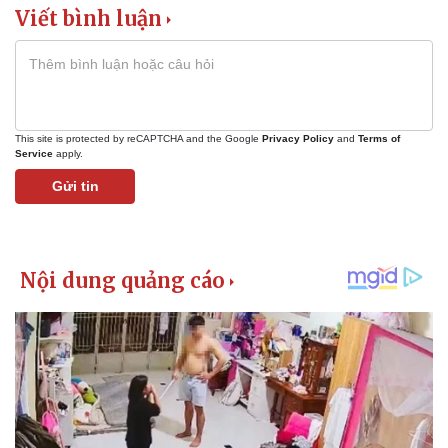
Viết bình luận
This site is protected by reCAPTCHA and the Google
Privacy Policy
and
Terms of
Service
apply.
Gửi tin
Kinh tế
Thị trường
Bất động sản
Giá vàng
Khởi nghiệp
Tiêu dùng
Tỷ giá
Chứng khoán