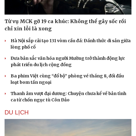
Từ vụ MCK gỡ 19 ca khúc: Không thể gây sốc rồi
chỉ xin lỗi là xong
Hà Nội sắp cải tạo 131 vòm cầu đá: Đánh thức di sản giữa
lòng phố cổ
Đưa bản sắc văn hóa người Mường trở thành động lực
phát triển du lịch cộng đồng
Ba phim Việt cùng “đổ bộ” phòng vé tháng 8, đối đầu
loạt bom tấn ngoại
Thanh âm vượt đại dương: Chuyện chưa kể về bản tình
ca từ chốn ngục tù Côn Đảo
DU LỊCH