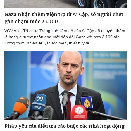
Thể thao
Ô tô - Xe máy
Bóng đá
Ô tô
Gaza nhận thêm viện trợ từ Ai Cập, số người chết
Lịch thi đấu bóng đá
Xe máy
gần chạm mốc 73.000
Thế giới thể thao
Tư vấn
VOV.VN - Tổ chức Trăng lưỡi liềm đỏ của Ai Cập đã chuyển thêm
eSports
lô hàng cứu trợ nhân đạo mới đến dải Gaza với hơn 3.100 tấn
Hậu trường
lương thực, nhiên liệu, thuốc men, thiết bị y tế.
Pháp yêu cầu điều tra cáo buộc các nhà hoạt động