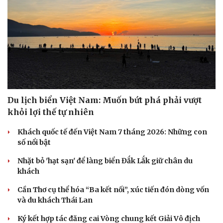
Du lịch biển Việt Nam: Muốn bứt phá phải vượt
khỏi lợi thế tự nhiên
Khách quốc tế đến Việt Nam 7 tháng 2026: Những con
số nổi bật
Văn hóa
Giải trí
Sân khấu - Điện ảnh
Nghệ sĩ
Nhặt bỏ 'hạt sạn' để làng biển Đắk Lắk giữ chân du
Văn học
Thời trang
khách
Âm nhạc
Sao Việt
Cần Thơ cụ thể hóa “Ba kết nối”, xúc tiến đón dòng vốn
Di sản
và du khách Thái Lan
Ký kết hợp tác đăng cai Vòng chung kết Giải Vô địch