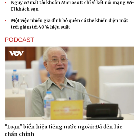
Nguy cơ mất tài khoản Microsoft chỉ vì kết nối mạng Wi-
Fi khách sạn
Một việc nhiều gia đình bỏ quên có thể khiến điện mặt
trời giảm tới 40% hiệu suất
PODCAST
Sức khỏe
Đời sống
Dinh dưỡng - món ngon
Nhà đẹp
Cây thuốc
Blog
Sản phụ khoa
Tình yêu - Gia đình
Nhi khoa
Nam khoa
Làm đẹp - giảm cân
Phòng mạch online
Ăn sạch sống khỏe
"Loạn" biển hiệu tiếng nước ngoài: Đã đến lúc
chấn chỉnh