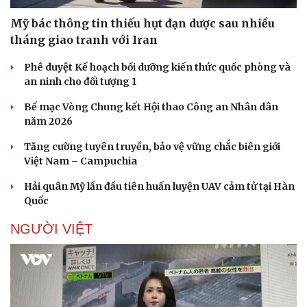
Mỹ bác thông tin thiếu hụt đạn dược sau nhiều
tháng giao tranh với Iran
Doanh nghiệp
Công nghệ
Phê duyệt Kế hoạch bồi dưỡng kiến thức quốc phòng và
an ninh cho đối tượng 1
Thông tin doanh nghiệp
Sành điệu
Doanh nghiệp 24h
Tin Công nghệ
Bế mạc Vòng Chung kết Hội thao Công an Nhân dân
Doanh nhân
Trải nghiệm
năm 2026
Vì cộng đồng
Chuyển đổi số
Tăng cường tuyên truyền, bảo vệ vững chắc biên giới
Việt Nam – Campuchia
Hải quân Mỹ lần đầu tiên huấn luyện UAV cảm tử tại Hàn
Quốc
NGƯỜI VIỆT