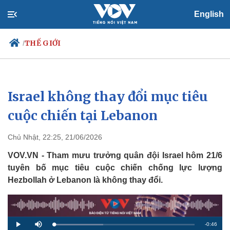
English
THẾ GIỚI
/
Israel không thay đổi mục tiêu
Chính trị
Xã hội
Đảng
Tin 24h
cuộc chiến tại Lebanon
Tổ chức nhân sự
Dự báo thời tiết
Quốc hội
Giáo dục
Chủ Nhật, 22:25, 21/06/2026
Nhận diện sự thật
Dấu ấn VOV
Việc làm
VOV.VN - Tham mưu trưởng quân đội Israel hôm 21/6
Biển đảo
tuyên bố mục tiêu cuộc chiến chống lực lượng
Hezbollah ở Lebanon là không thay đổi.
R
-
0:46
L
P
M