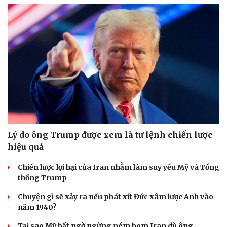
Lý do ông Trump được xem là tư lệnh chiến lược
hiệu quả
Chiến lược lợi hại của Iran nhằm làm suy yếu Mỹ và Tổng
thống Trump
Chuyện gì sẽ xảy ra nếu phát xít Đức xâm lược Anh vào
năm 1940?
Tại sao Mỹ bất ngờ ngừng ném bom Iran dù ông