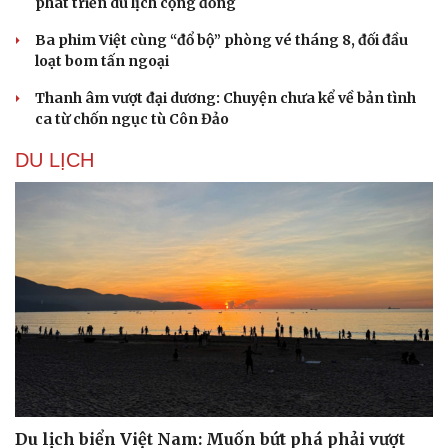
phát triển du lịch cộng đồng
Ba phim Việt cùng “đổ bộ” phòng vé tháng 8, đối đầu
loạt bom tấn ngoại
Thanh âm vượt đại dương: Chuyện chưa kể về bản tình
ca từ chốn ngục tù Côn Đảo
DU LỊCH
Du lịch biển Việt Nam: Muốn bứt phá phải vượt