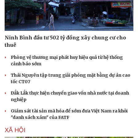
Ninh Bình đầu tư 502 tỷ đồng xây chung cư cho
thuê
Phòng vệ thương mại phát huy hiệu quả từ hệ thống
cảnh báo sớm
Thái Nguyên tập trung giải phóng mặt bằng dự án cao
tốc CT07
Đắk Lắk thực hiện chuyển giao vốn nhà nước tại doanh
nghiệp
Du lịch
Podcast
Giám sát tài sản mã hóa để sớm đưa Việt Nam ra khỏi
Tư vấn
Câu chuyện thời sự
"danh sách xám" của FATF
Săn Tour
Đọc truyện đêm khuya
XÃ HỘI
check-in
Cửa sổ tình yêu
Kể chuyện cho bé