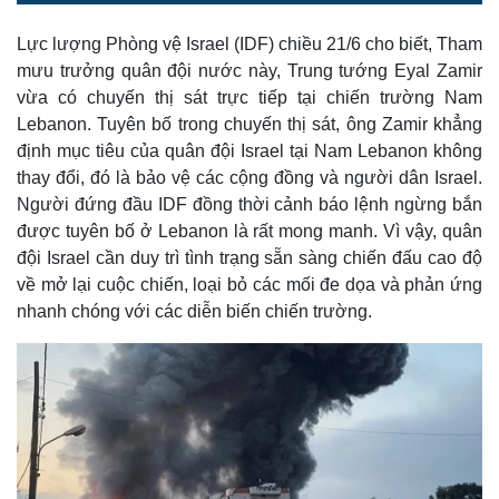
o
l
u
a
a
t
e
d
y
e
e
Lực lượng Phòng vệ Israel (IDF) chiều 21/6 cho biết, Tham
d
m
:
mưu trưởng quân đội nước này, Trung tướng Eyal Zamir
3
5
a
.
vừa có chuyến thị sát trực tiếp tại chiến trường Nam
2
1
Lebanon. Tuyên bố trong chuyến thị sát, ông Zamir khẳng
i
%
định mục tiêu của quân đội Israel tại Nam Lebanon không
n
thay đổi, đó là bảo vệ các cộng đồng và người dân Israel.
i
Người đứng đầu IDF đồng thời cảnh báo lệnh ngừng bắn
n
được tuyên bố ở Lebanon là rất mong manh. Vì vậy, quân
đội Israel cần duy trì tình trạng sẵn sàng chiến đấu cao độ
g
về mở lại cuộc chiến, loại bỏ các mối đe dọa và phản ứng
T
nhanh chóng với các diễn biến chiến trường.
i
m
e