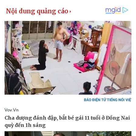
Kinh tế
Thị trường
Bất động sản
Giá vàng
Khởi nghiệp
Tiêu dùng
Tỷ giá
Chứng khoán