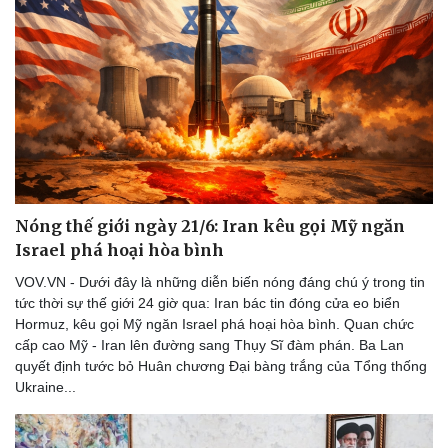
Thể thao
Ô tô - Xe máy
Bóng đá
Ô tô
Lịch thi đấu bóng đá
Xe máy
Thế giới thể thao
Tư vấn
eSports
Hậu trường
Nóng thế giới ngày 21/6: Iran kêu gọi Mỹ ngăn
Israel phá hoại hòa bình
VOV.VN - Dưới đây là những diễn biến nóng đáng chú ý trong tin
tức thời sự thế giới 24 giờ qua: Iran bác tin đóng cửa eo biển
Hormuz, kêu gọi Mỹ ngăn Israel phá hoại hòa bình. Quan chức
cấp cao Mỹ - Iran lên đường sang Thụy Sĩ đàm phán. Ba Lan
quyết định tước bỏ Huân chương Đại bàng trắng của Tổng thống
Ukraine...