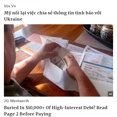
Vụ án
Vũ khí
Tin nóng
Việt Nam
Tư vấn luật
Phân tích