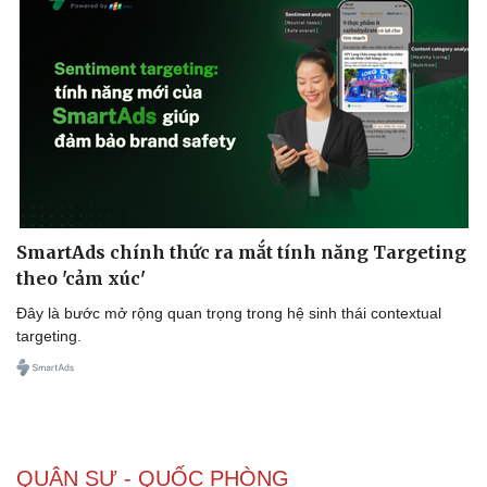
Doanh nghiệp
Công nghệ
Thông tin doanh nghiệp
Sành điệu
Doanh nghiệp 24h
Tin Công nghệ
Doanh nhân
Trải nghiệm
Vì cộng đồng
Chuyển đổi số
SmartAds chính thức ra mắt tính năng Targeting
theo 'cảm xúc'
Đây là bước mở rộng quan trọng trong hệ sinh thái contextual
targeting.
QUÂN SỰ - QUỐC PHÒNG