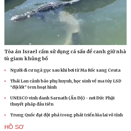
Tòa án Israel cấm sử dụng cá sấu để canh giữ nhà
tù giam khủng bố
Người di cư ngã gục sau khi bơi từ Ma Rốc sang Ceuta
Thái Lan cảnh báo phụ huynh, học sinh về ma túy LSD
“đội lốt” tem hoạt hình
UNESCO vinh danh Sarnath (Ấn Độ) - nơi Đức Phật
thuyết pháp đầu tiên
Trung Quốc đạt đột phá trong phát triển lúa lai vô tính
HỒ SƠ