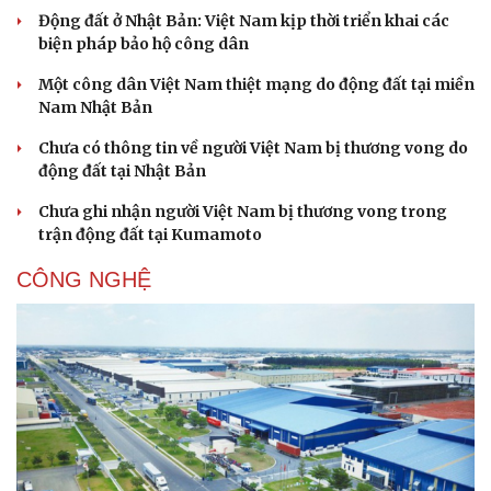
Động đất ở Nhật Bản: Việt Nam kịp thời triển khai các
biện pháp bảo hộ công dân
Một công dân Việt Nam thiệt mạng do động đất tại miền
Nam Nhật Bản
Chưa có thông tin về người Việt Nam bị thương vong do
Sức khỏe
Đời sống
động đất tại Nhật Bản
Dinh dưỡng - món ngon
Nhà đẹp
Chưa ghi nhận người Việt Nam bị thương vong trong
Cây thuốc
Blog
trận động đất tại Kumamoto
Sản phụ khoa
Tình yêu - Gia đình
Nhi khoa
CÔNG NGHỆ
Nam khoa
Làm đẹp - giảm cân
Phòng mạch online
Ăn sạch sống khỏe