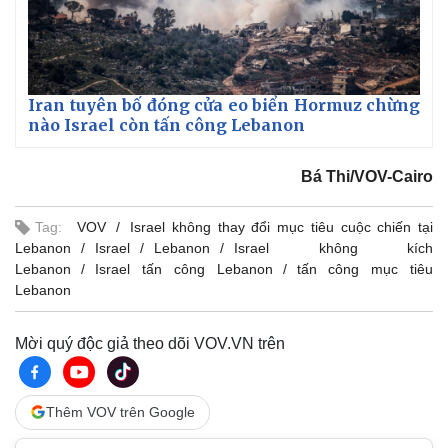
Iran tuyên bố đóng cửa eo biển Hormuz chừng
nào Israel còn tấn công Lebanon
Bá Thi/VOV-Cairo
Tag:
VOV
Israel không thay đổi mục tiêu cuộc chiến tại
Lebanon
Israel
Lebanon
Israel không kích
Lebanon
Israel tấn công Lebanon
tấn công mục tiêu
Thế giới
Multimedia
Lebanon
Quan sát
Video
Cuộc sống đó đây
Ảnh
Mời quý độc giả theo dõi VOV.VN trên
Hồ sơ
E-Magazine
Infographic
Thêm VOV trên Google