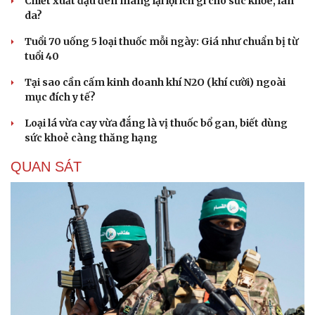
Chiết xuất đậu đen mang lại lợi ích gì cho sức khỏe, làn
da?
Tuổi 70 uống 5 loại thuốc mỗi ngày: Giá như chuẩn bị từ
tuổi 40
Tại sao cần cấm kinh doanh khí N2O (khí cười) ngoài
mục đích y tế?
Loại lá vừa cay vừa đắng là vị thuốc bổ gan, biết dùng
sức khoẻ càng thăng hạng
QUAN SÁT
Cải chính