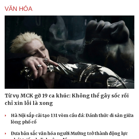
VĂN HÓA
Văn hóa
Giải trí
Từ vụ MCK gỡ 19 ca khúc: Không thể gây sốc rồi
Sân khấu - Điện ảnh
Nghệ sĩ
chỉ xin lỗi là xong
Văn học
Thời trang
Âm nhạc
Sao Việt
Hà Nội sắp cải tạo 131 vòm cầu đá: Đánh thức di sản giữa
Di sản
lòng phố cổ
Đưa bản sắc văn hóa người Mường trở thành động lực