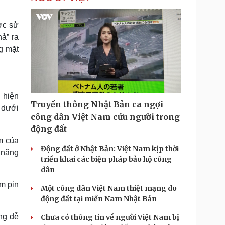
ợc sử
hả” ra
ng mặt
 hiện
Truyền thông Nhật Bản ca ngợi
t dưới
công dân Việt Nam cứu người trong
động đất
m của
Động đất ở Nhật Bản: Việt Nam kịp thời
 năng
triển khai các biện pháp bảo hộ công
dân
m pin
Một công dân Việt Nam thiệt mạng do
động đất tại miền Nam Nhật Bản
ng dễ
Chưa có thông tin về người Việt Nam bị