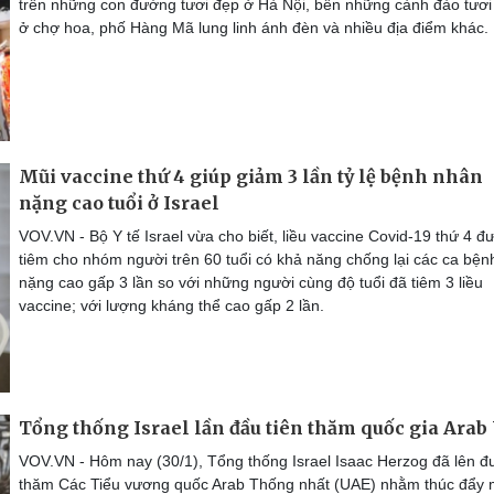
trên những con đường tươi đẹp ở Hà Nội, bên những cành đào tươi
ở chợ hoa, phố Hàng Mã lung linh ánh đèn và nhiều địa điểm khác.
Mũi vaccine thứ 4 giúp giảm 3 lần tỷ lệ bệnh nhân
nặng cao tuổi ở Israel
VOV.VN - Bộ Y tế Israel vừa cho biết, liều vaccine Covid-19 thứ 4 đ
tiêm cho nhóm người trên 60 tuổi có khả năng chống lại các ca bện
nặng cao gấp 3 lần so với những người cùng độ tuổi đã tiêm 3 liều
vaccine; với lượng kháng thể cao gấp 2 lần.
Tổng thống Israel lần đầu tiên thăm quốc gia Arab
VOV.VN - Hôm nay (30/1), Tổng thống Israel Isaac Herzog đã lên 
thăm Các Tiểu vương quốc Arab Thống nhất (UAE) nhằm thúc đẩy 