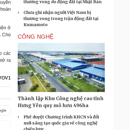
thương vong do động đất tại Nhật Bản
guyên
 hoàn
Chưa ghi nhận người Việt Nam bị
thương vong trong trận động đất tại
Kumamoto
hiện ở
. Cho
CÔNG NGHỆ
o các
mở ra
VOV1
Thành lập Khu Công nghệ cao tỉnh
Hưng Yên quy mô hơn 496ha
gle
Phê duyệt Chương trình KHCN và đổi
mới sáng tạo quốc gia về công nghệ
chiến lược