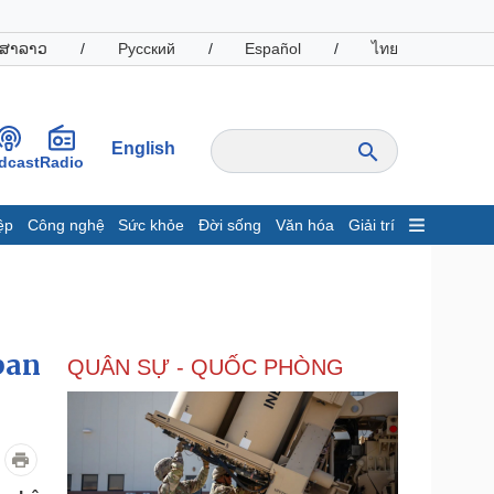
ສາລາວ
/
Русский
/
Español
/
ไทย
English
dcast
Radio
ệp
Công nghệ
Sức khỏe
Đời sống
Văn hóa
Giải trí
inh tế
Thị trường
ất động sản
Giá vàng
hởi nghiệp
Tiêu dùng
Tỷ giá
ban
QUÂN SỰ - QUỐC PHÒNG
Chứng khoán
Giá cà phê
oanh nghiệp
Công nghệ
hông tin doanh nghiệp
Sành điệu