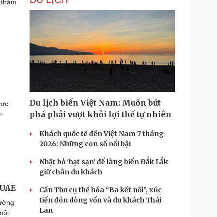
 thắm
Du lịch biển Việt Nam: Muốn bứt
ược
phá phải vượt khỏi lợi thế tự nhiên
h
Khách quốc tế đến Việt Nam 7 tháng
2026: Những con số nổi bật
Nhặt bỏ 'hạt sạn' để làng biển Đắk Lắk
giữ chân du khách
 UAE
Cần Thơ cụ thể hóa “Ba kết nối”, xúc
tiến đón dòng vốn và du khách Thái
đường
Lan
mối