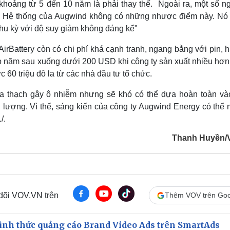
 khoảng từ 5 đến 10 năm là phải thay thế. Ngoài ra, một số n
hụt. Hệ thống của Augwind không có những nhược điểm này. Nó
chu kỳ với độ suy giảm không đáng kể"
rBattery còn có chi phí khá cạnh tranh, ngang bằng với pin, 
o năm sau xuống dưới 200 USD khi công ty sản xuất nhiều hơn
60 triệu đô la từ các nhà đầu tư tổ chức.
hóa thạch gây ô nhiễm nhưng sẽ khó có thể dựa hoàn toàn và
g lượng. Vì thế, sáng kiến của công ty Augwind Energy có thể 
./.
Thanh Huyền/
 dõi VOV.VN trên
Thêm VOV trên Goo
ình thức quảng cáo Brand Video Ads trên SmartAds