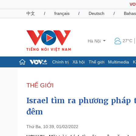
VO
中文
/
français
/
Deutsch
/
Bahas
27°C
Hà Nội
Chính trị
Xã hội
Thế giới
Multimedia
K
Chính trị
Xã hội
Đảng
Tin 24h
THẾ GIỚI
Tổ chức nhân sự
Dự báo thời tiết
Quốc hội
Giáo dục
Israel tìm ra phương pháp 
Nhận diện sự thật
Dấu ấn VOV
Việc làm
đêm
Biển đảo
Pháp luật
Quân sự - Quốc phòng
Thứ Ba, 10:39, 01/02/2022
Vụ án
Vũ khí