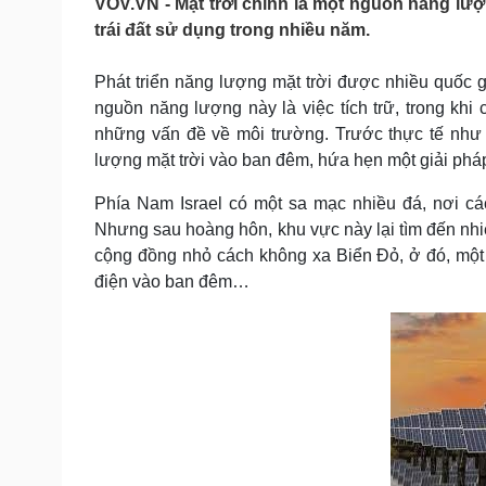
VOV.VN - Mặt trời chính là một nguồn năng lư
Tin nóng
Việt Nam
trái đất sử dụng trong nhiều năm.
Tư vấn luật
Phân tích
Phát triển năng lượng mặt trời được nhiều quốc g
nguồn năng lượng này là việc tích trữ, trong khi
Sức khỏe
Đời sống
những vấn đề về môi trường. Trước thực tế như 
Dinh dưỡng - món ngon
Nhà đẹp
lượng mặt trời vào ban đêm, hứa hẹn một giải phá
Cây thuốc
Blog
Sản phụ khoa
Tình yêu - Gia đình
Phía Nam Israel có một sa mạc nhiều đá, nơi cá
Nhi khoa
Nhưng sau hoàng hôn, khu vực này lại tìm đến nhiê
Nam khoa
cộng đồng nhỏ cách không xa Biển Đỏ, ở đó, một 
Làm đẹp - giảm cân
điện vào ban đêm…
Phòng mạch online
Ăn sạch sống khỏe
Cải chính