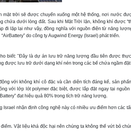
n mặt trời sẽ được chuyển xuống một hệ thống, nơi nước đư
ng chứa dưới lòng đất. Sau khi Mặt Trời lặn, không khí được “t
lặp đi lặp lại như vậy, đồng nghĩa với nguồn điện từ năng lượ
 “AirBattery” do công ty Augwind Energy (Israel) phát triển.
ho biết: "Đây là dự án lưu trữ năng lượng đầu tiên được thực
ang được lưu trữ dưới dạng khí nén trong các bể chứa ngầm đặ
động với không khí cô đặc và cần diện tích đáng kể, sản phẩ
ng với lớp lót polymer đặc biệt, được lắp đặt ngay tại nguồn
Battery” đạt hiệu quả 80% trong tích trữ năng lượng.
 Israel nhận định công nghệ này có nhiều ưu điểm hơn các tấ
iểm. Vật liệu khá độc hại nên chúng ta không thể vứt bỏ chú