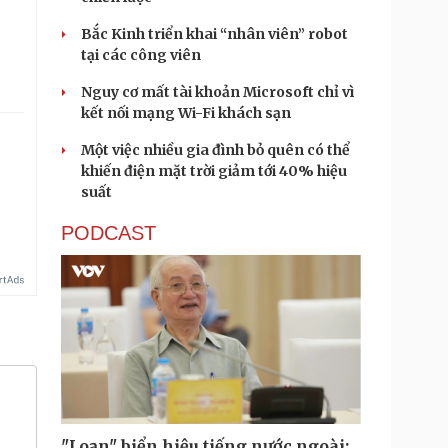
Bắc Kinh triển khai “nhân viên” robot
tại các công viên
Nguy cơ mất tài khoản Microsoft chỉ vì
kết nối mạng Wi-Fi khách sạn
Một việc nhiều gia đình bỏ quên có thể
khiến điện mặt trời giảm tới 40% hiệu
.
suất
PODCAST
"Loạn" biển hiệu tiếng nước ngoài: