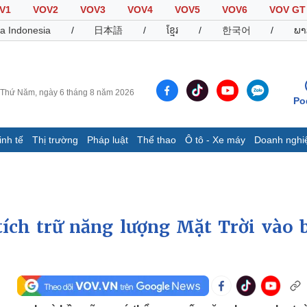
V1
VOV2
VOV3
VOV4
VOV5
VOV6
VOV GT
a Indonesia
/
日本語
/
ខ្មែរ
/
한국어
/
ພາ
Thứ Năm, ngày 6 tháng 8 năm 2026
Po
inh tế
Thị trường
Pháp luật
Thể thao
Ô tô - Xe máy
Doanh nghi
Thế giới
Multimedia
K
Quan sát
Video
B
Cuộc sống đó đây
Ảnh
K
Hồ sơ
E-Magazine
tích trữ năng lượng Mặt Trời vào 
Infographic
Thể thao
Ô tô - Xe máy
D
Bóng đá
Ô tô
T