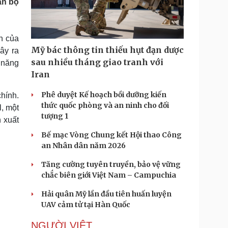
àn bộ
Doanh nghiệp 24h
Tin Công nghệ
Doanh nhân
Trải nghiệm
ì cộng đồng
Chuyển đổi số
n của
Mỹ bác thông tin thiếu hụt đạn dược
ây ra
u lịch
Podcast
sau nhiều tháng giao tranh với
 năng
Tư vấn
Câu chuyện thời sự
Iran
Săn Tour
Đọc truyện đêm khuya
heck-in
Cửa sổ tình yêu
Phê duyệt Kế hoạch bồi dưỡng kiến
hính.
Kể chuyện cho bé
thức quốc phòng và an ninh cho đối
l, một
Hạt giống tâm hồn
tượng 1
 xuất
Bế mạc Vòng Chung kết Hội thao Công
an Nhân dân năm 2026
Tăng cường tuyên truyền, bảo vệ vững
chắc biên giới Việt Nam – Campuchia
Hải quân Mỹ lần đầu tiên huấn luyện
UAV cảm tử tại Hàn Quốc
NGƯỜI VIỆT