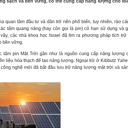
ợng sạch và bền vững, có thể cung cấp năng lượng cho to
Lịch thi đấu bóng đá
Xe máy
Thế giới thể thao
Tư vấn
eSports
V
Hậu trường
ia quan tâm đầu tư và dần trở nên phổ biến, tuy nhiên, rào cả
 các tấm quang năng (hay còn gọi là pin) có hạn sử dụng và g
Văn hóa
Giải trí
D
vậy, các nhà khoa học Israel đã tìm ra phương pháp tích trữ
Sân khấu - Điện ảnh
Nghệ sĩ
p bền vững.
Văn học
Thời trang
Âm nhạc
Sao Việt
c
c tấm pin Mặt Trời gần như là nguồn cung cấp năng lượng c
Di sản
n liệu hóa thạch để tạo năng lượng. Ngoại trừ ở Kibbutz Yahe
công nghệ mới đã bắt đầu lưu trữ năng lượng mặt trời và sản