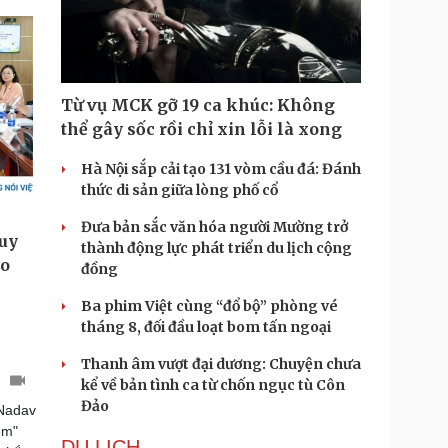
Từ vụ MCK gỡ 19 ca khúc: Không
thể gây sốc rồi chỉ xin lỗi là xong
Hà Nội sắp cải tạo 131 vòm cầu đá: Đánh
thức di sản giữa lòng phố cổ
Đưa bản sắc văn hóa người Mường trở
thành động lực phát triển du lịch cộng
đồng
Ba phim Việt cùng “đổ bộ” phòng vé
tháng 8, đối đầu loạt bom tấn ngoại
Thanh âm vượt đại dương: Chuyện chưa
t
kể về bản tình ca từ chốn ngục tù Côn
Đảo
 Nadav
em"
DU LỊCH