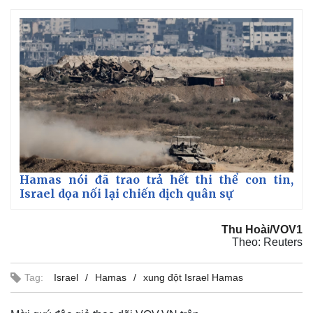
Hamas nói đã trao trả hết thi thể con tin,
Thế giới
Multimedia
Israel dọa nối lại chiến dịch quân sự
Quan sát
Video
Cuộc sống đó đây
Ảnh
Hồ sơ
E-Magazine
Thu Hoài/VOV1
Theo: Reuters
Infographic
Tag:
Israel
Hamas
xung đột Israel Hamas