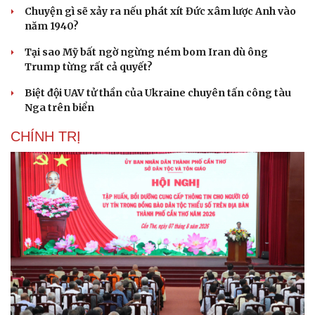
Chuyện gì sẽ xảy ra nếu phát xít Đức xâm lược Anh vào
năm 1940?
Tại sao Mỹ bất ngờ ngừng ném bom Iran dù ông
Trump từng rất cả quyết?
Biệt đội UAV tử thần của Ukraine chuyên tấn công tàu
Nga trên biển
CHÍNH TRỊ