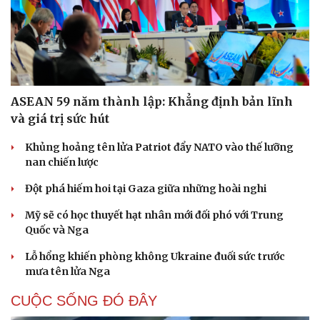
ASEAN 59 năm thành lập: Khẳng định bản lĩnh
và giá trị sức hút
Khủng hoảng tên lửa Patriot đẩy NATO vào thế lưỡng
nan chiến lược
Đột phá hiếm hoi tại Gaza giữa những hoài nghi
Mỹ sẽ có học thuyết hạt nhân mới đối phó với Trung
Quốc và Nga
Lỗ hổng khiến phòng không Ukraine đuối sức trước
mưa tên lửa Nga
CUỘC SỐNG ĐÓ ĐÂY