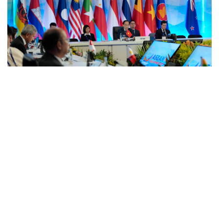
ASEAN 59 năm thành lập: Khẳng định bản lĩnh
và giá trị sức hút
Khủng hoảng tên lửa Patriot đẩy NATO vào thế lưỡng
nan chiến lược
Đột phá hiếm hoi tại Gaza giữa những hoài nghi
Mỹ sẽ có học thuyết hạt nhân mới đối phó với Trung
Quốc và Nga
Lỗ hổng khiến phòng không Ukraine đuối sức trước
mưa tên lửa Nga