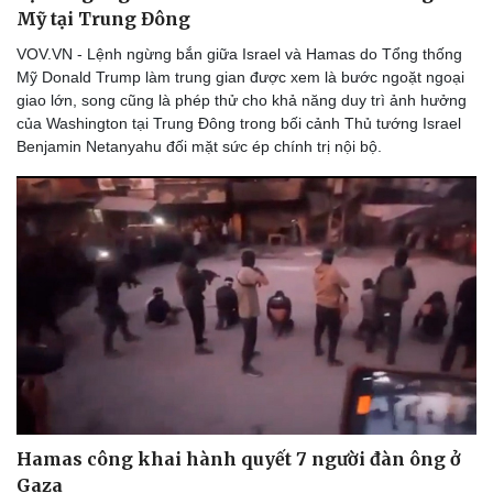
Mỹ tại Trung Đông
VOV.VN - Lệnh ngừng bắn giữa Israel và Hamas do Tổng thống
Mỹ Donald Trump làm trung gian được xem là bước ngoặt ngoại
giao lớn, song cũng là phép thử cho khả năng duy trì ảnh hưởng
của Washington tại Trung Đông trong bối cảnh Thủ tướng Israel
Benjamin Netanyahu đối mặt sức ép chính trị nội bộ.
Thể thao
Ô tô - Xe máy
Bóng đá
Ô tô
Lịch thi đấu bóng đá
Xe máy
Thế giới thể thao
Tư vấn
Hamas công khai hành quyết 7 người đàn ông ở
eSports
Gaza