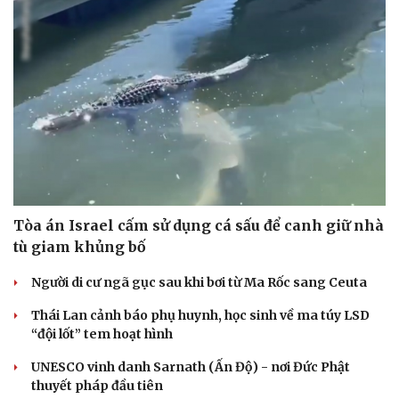
Tòa án Israel cấm sử dụng cá sấu để canh giữ nhà
tù giam khủng bố
Người di cư ngã gục sau khi bơi từ Ma Rốc sang Ceuta
Thái Lan cảnh báo phụ huynh, học sinh về ma túy LSD
“đội lốt” tem hoạt hình
UNESCO vinh danh Sarnath (Ấn Độ) - nơi Đức Phật
thuyết pháp đầu tiên