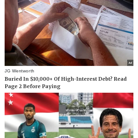
Pháp luật
Quân sự - Quốc phòng
Vụ án
Vũ khí
Tin nóng
Việt Nam
Tư vấn luật
Phân tích