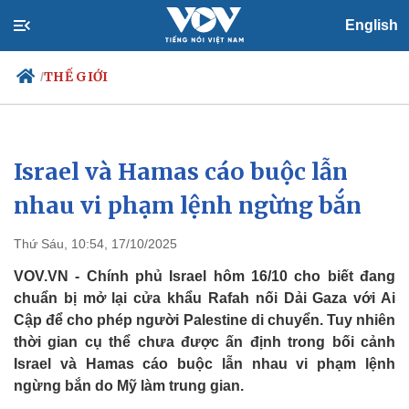
English
THẾ GIỚI
/
Israel và Hamas cáo buộc lẫn
Chính trị
Xã hội
Đảng
Tin 24h
nhau vi phạm lệnh ngừng bắn
Tổ chức nhân sự
Dự báo thời tiết
Quốc hội
Giáo dục
Thứ Sáu, 10:54, 17/10/2025
Nhận diện sự thật
Dấu ấn VOV
Việc làm
VOV.VN - Chính phủ Israel hôm 16/10 cho biết đang
Biển đảo
chuẩn bị mở lại cửa khẩu Rafah nối Dải Gaza với Ai
Cập để cho phép người Palestine di chuyển. Tuy nhiên
thời gian cụ thể chưa được ấn định trong bối cảnh
Israel và Hamas cáo buộc lẫn nhau vi phạm lệnh
ngừng bắn do Mỹ làm trung gian.