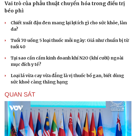
Vai trò của phẫu thuật chuyển hóa trong điều trị
béo phì
Chiết xuất đậu đen mang lại lợi ích gì cho sức khỏe, làn
da?
Du lịch
Podcast
Tư vấn
Câu chuyện thời sự
Tuổi 70 uống 5 loại thuốc mỗi ngày: Giá như chuẩn bị từ
Săn Tour
Đọc truyện đêm khuya
tuổi 40
check-in
Cửa sổ tình yêu
Tại sao cần cấm kinh doanh khí N2O (khí cười) ngoài
Kể chuyện cho bé
mục đích y tế?
Hạt giống tâm hồn
Loại lá vừa cay vừa đắng là vị thuốc bổ gan, biết dùng
sức khoẻ càng thăng hạng
QUAN SÁT