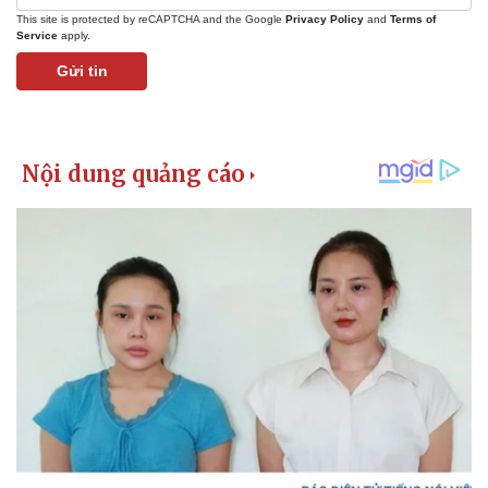
This site is protected by reCAPTCHA and the Google
Privacy Policy
and
Terms of
Service
apply.
Gửi tin
Kinh tế
Thị trường
Bất động sản
Giá vàng
Khởi nghiệp
Tiêu dùng
Tỷ giá
Chứng khoán
Giá cà phê