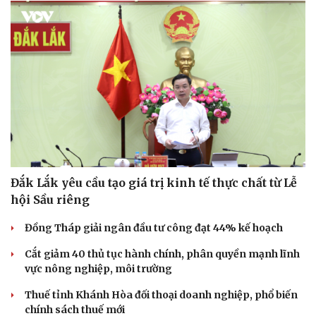
Văn hóa
Giải trí
Sân khấu - Điện ảnh
Nghệ sĩ
Văn học
Thời trang
Âm nhạc
Sao Việt
Di sản
Đắk Lắk yêu cầu tạo giá trị kinh tế thực chất từ Lễ
hội Sầu riêng
Đồng Tháp giải ngân đầu tư công đạt 44% kế hoạch
Cắt giảm 40 thủ tục hành chính, phân quyền mạnh lĩnh
vực nông nghiệp, môi trường
Thuế tỉnh Khánh Hòa đối thoại doanh nghiệp, phổ biến
chính sách thuế mới