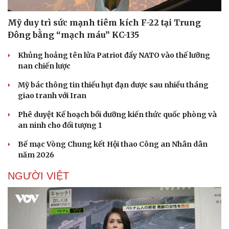
Mỹ duy trì sức mạnh tiêm kích F-22 tại Trung
Đông bằng “mạch máu” KC-135
Khủng hoảng tên lửa Patriot đẩy NATO vào thế lưỡng
nan chiến lược
Mỹ bác thông tin thiếu hụt đạn dược sau nhiều tháng
giao tranh với Iran
Phê duyệt Kế hoạch bồi dưỡng kiến thức quốc phòng và
an ninh cho đối tượng 1
Bế mạc Vòng Chung kết Hội thao Công an Nhân dân
năm 2026
NGƯỜI VIỆT
Doanh nghiệp
Công nghệ
Thông tin doanh nghiệp
Sành điệu
Doanh nghiệp 24h
Tin Công nghệ