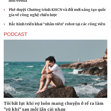
hơn 496ha
Phê duyệt Chương trình KHCN và đổi mới sáng tạo quốc
gia về công nghệ chiến lược
Bắc Kinh triển khai “nhân viên” robot tại các công viên
PODCAST
Sức khỏe
Đời sống
Tôi bất lực khi vợ luôn mang chuyện ở rể ra làm
"vũ khí" sau mỗi lần cãi nhau
Dinh dưỡng - món ngon
Nhà đẹp