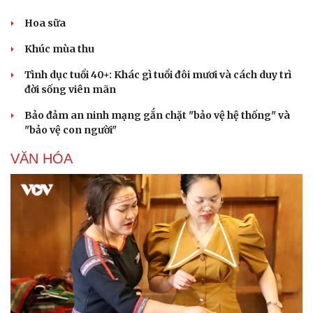
Cây thuốc
Blog
Hoa sữa
Sản phụ khoa
Tình yêu - Gia đình
Nhi khoa
Khúc mùa thu
Nam khoa
Làm đẹp - giảm cân
Tình dục tuổi 40+: Khác gì tuổi đôi mươi và cách duy trì
Phòng mạch online
đời sống viên mãn
Ăn sạch sống khỏe
Bảo đảm an ninh mạng gắn chặt "bảo vệ hệ thống" và
"bảo vệ con người"
VĂN HÓA