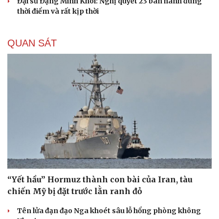
Đại sứ Đặng Minh Khôi: Nghị quyết 23 ban hành đúng
thời điểm và rất kịp thời
QUAN SÁT
“Yết hầu” Hormuz thành con bài của Iran, tàu
chiến Mỹ bị đặt trước lằn ranh đỏ
Tên lửa đạn đạo Nga khoét sâu lỗ hổng phòng không