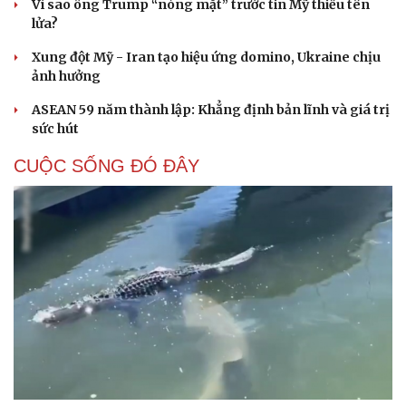
Vì sao ông Trump “nóng mặt” trước tin Mỹ thiếu tên
Hạt giống tâm hồn
lửa?
Xung đột Mỹ - Iran tạo hiệu ứng domino, Ukraine chịu
ảnh hưởng
ASEAN 59 năm thành lập: Khẳng định bản lĩnh và giá trị
sức hút
CUỘC SỐNG ĐÓ ĐÂY