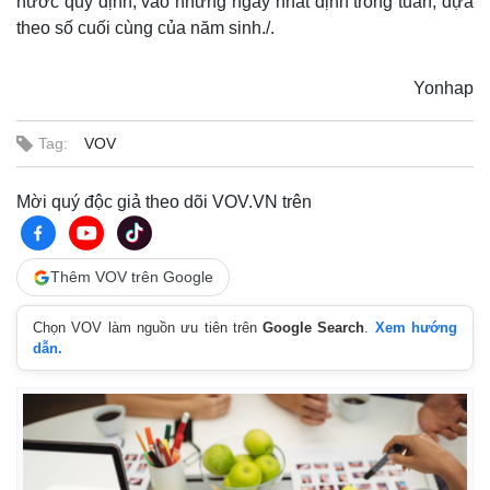
nước quy định, vào những ngày nhất định trong tuần, dựa
theo số cuối cùng của năm sinh./.
Yonhap
Tag:
VOV
Mời quý độc giả theo dõi VOV.VN trên
Thêm VOV trên Google
Thế giới
Multimedia
Chọn VOV làm nguồn ưu tiên trên
Google Search
.
Xem hướng
Quan sát
Video
dẫn.
Cuộc sống đó đây
Ảnh
Hồ sơ
E-Magazine
Infographic