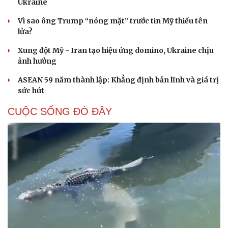
Ukraine
Vì sao ông Trump “nóng mặt” trước tin Mỹ thiếu tên
lửa?
Xung đột Mỹ - Iran tạo hiệu ứng domino, Ukraine chịu
ảnh hưởng
ASEAN 59 năm thành lập: Khẳng định bản lĩnh và giá trị
sức hút
CUỘC SỐNG ĐÓ ĐÂY