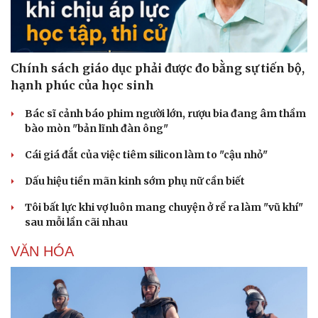
Chính sách giáo dục phải được đo bằng sự tiến bộ,
hạnh phúc của học sinh
Bác sĩ cảnh báo phim người lớn, rượu bia đang âm thầm
bào mòn "bản lĩnh đàn ông"
Cái giá đắt của việc tiêm silicon làm to "cậu nhỏ"
Dấu hiệu tiền mãn kinh sớm phụ nữ cần biết
Tôi bất lực khi vợ luôn mang chuyện ở rể ra làm "vũ khí"
sau mỗi lần cãi nhau
VĂN HÓA