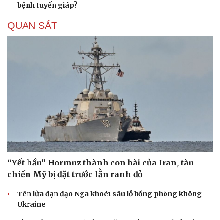
bệnh tuyến giáp?
QUAN SÁT
“Yết hầu” Hormuz thành con bài của Iran, tàu
chiến Mỹ bị đặt trước lằn ranh đỏ
Du lịch
Podcast
Tư vấn
Câu chuyện thời sự
Tên lửa đạn đạo Nga khoét sâu lỗ hổng phòng không
Săn Tour
Đọc truyện đêm khuya
Ukraine
check-in
Cửa sổ tình yêu
Kể chuyện cho bé