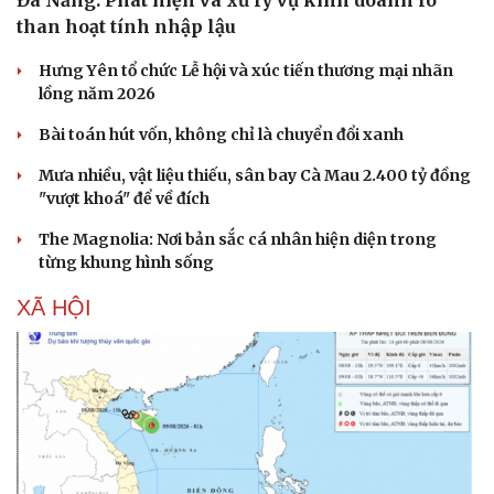
than hoạt tính nhập lậu
Hưng Yên tổ chức Lễ hội và xúc tiến thương mại nhãn
lồng năm 2026
Bài toán hút vốn, không chỉ là chuyển đổi xanh
Mưa nhiều, vật liệu thiếu, sân bay Cà Mau 2.400 tỷ đồng
"vượt khoá" để về đích
The Magnolia: Nơi bản sắc cá nhân hiện diện trong
từng khung hình sống
XÃ HỘI
Văn hóa
Giải trí
Sân khấu - Điện ảnh
Nghệ sĩ
Văn học
Thời trang
Âm nhạc
Sao Việt
Di sản