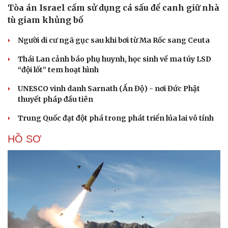
Tòa án Israel cấm sử dụng cá sấu để canh giữ nhà
tù giam khủng bố
Người di cư ngã gục sau khi bơi từ Ma Rốc sang Ceuta
Thái Lan cảnh báo phụ huynh, học sinh về ma túy LSD
“đội lốt” tem hoạt hình
UNESCO vinh danh Sarnath (Ấn Độ) - nơi Đức Phật
thuyết pháp đầu tiên
Trung Quốc đạt đột phá trong phát triển lúa lai vô tính
HỒ SƠ