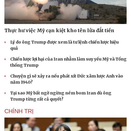
Thực hư việc Mỹ cạn kiệt kho tên lửa đắt tiền
Lý do ông Trump được xem là tư lệnh chiến lược hiệu
quả
Chiến lược lợi hại của Iran nhằm làm suy yếu Mỹ và Tổng
thống Trump
Chuyện gì sẽ xảy ra nếu phát xít Đức xâm lược Anh vào
năm 1940?
Tại sao Mỹ bất ngờ ngừng ném bom Iran dù ông
Trump từng rất cả quyết?
CHÍNH TRỊ
Cải chính