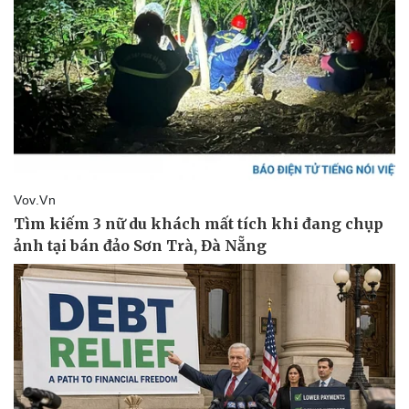
Kinh tế
Thị trường
Bất động sản
Giá vàng
Khởi nghiệp
Tiêu dùng
Tỷ giá
Chứng khoán