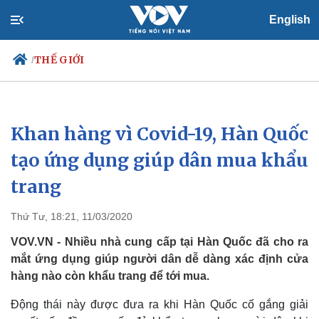
English
THẾ GIỚI
/
Khan hàng vì Covid-19, Hàn Quốc
Chính trị
Xã hội
Đảng
Tin 24h
tạo ứng dụng giúp dân mua khẩu
Tổ chức nhân sự
Dự báo thời tiết
trang
Quốc hội
Giáo dục
Nhận diện sự thật
Dấu ấn VOV
Việc làm
Thứ Tư, 18:21, 11/03/2020
Biển đảo
VOV.VN - Nhiều nhà cung cấp tại Hàn Quốc đã cho ra
mắt ứng dụng giúp người dân dễ dàng xác định cửa
hàng nào còn khẩu trang để tới mua.
Động thái này được đưa ra khi Hàn Quốc cố gắng giải