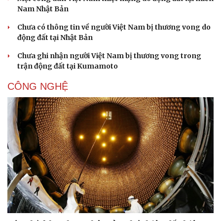
Nam Nhật Bản
Chưa có thông tin về người Việt Nam bị thương vong do
động đất tại Nhật Bản
Doanh nghiệp
Công nghệ
Chưa ghi nhận người Việt Nam bị thương vong trong
Thông tin doanh nghiệp
Sành điệu
trận động đất tại Kumamoto
Doanh nghiệp 24h
Tin Công nghệ
Doanh nhân
Trải nghiệm
CÔNG NGHỆ
Vì cộng đồng
Chuyển đổi số