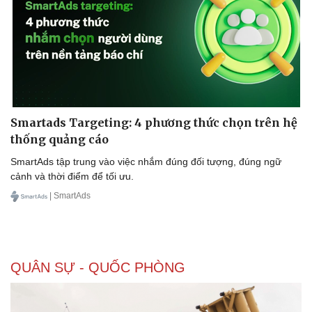
Thể thao
Ô tô - Xe máy
Bóng đá
Ô tô
Lịch thi đấu bóng đá
Xe máy
Thế giới thể thao
Tư vấn
eSports
Hậu trường
Smartads Targeting: 4 phương thức chọn trên hệ
thống quảng cáo
SmartAds tập trung vào việc nhắm đúng đối tượng, đúng ngữ
cảnh và thời điểm để tối ưu.
| SmartAds
QUÂN SỰ - QUỐC PHÒNG