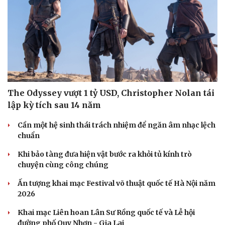
Sức khỏe
Đời sống
Dinh dưỡng - món ngon
Nhà đẹp
The Odyssey vượt 1 tỷ USD, Christopher Nolan tái
Cây thuốc
Blog
lập kỳ tích sau 14 năm
Sản phụ khoa
Tình yêu - Gia đình
Nhi khoa
Cần một hệ sinh thái trách nhiệm để ngăn âm nhạc lệch
Nam khoa
chuẩn
Làm đẹp - giảm cân
Phòng mạch online
Khi bảo tàng đưa hiện vật bước ra khỏi tủ kính trò
Ăn sạch sống khỏe
chuyện cùng công chúng
Ấn tượng khai mạc Festival võ thuật quốc tế Hà Nội năm
2026
Khai mạc Liên hoan Lân Sư Rồng quốc tế và Lễ hội
đường phố Quy Nhơn - Gia Lai