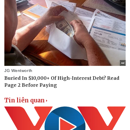
Vụ án
Vũ khí
Tin nóng
Việt Nam
Tư vấn luật
Phân tích
Tin liên quan