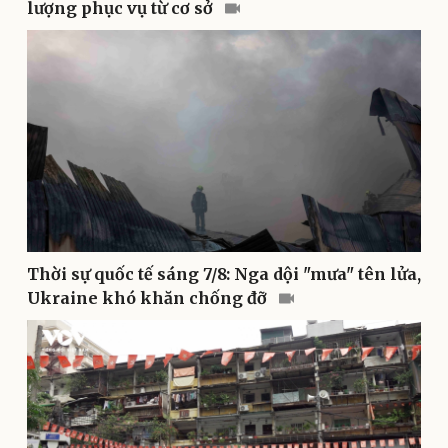
lượng phục vụ từ cơ sở
Thể thao
Ô tô - Xe máy
Bóng đá
Ô tô
Lịch thi đấu bóng đá
Xe máy
Thế giới thể thao
Tư vấn
eSports
Hậu trường
Thời sự quốc tế sáng 7/8: Nga dội "mưa" tên lửa,
Ukraine khó khăn chống đỡ