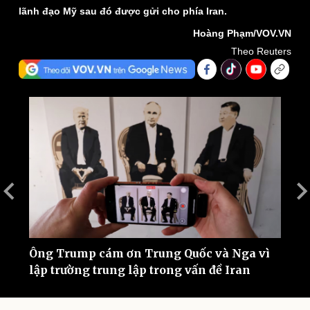
lãnh đạo Mỹ sau đó được gửi cho phía Iran.
Hoàng Phạm/VOV.VN
Theo Reuters
Thế giới
Multimedia
Quan sát
Video
Cuộc sống đó đây
Ảnh
Hồ sơ
E-Magazine
Infographic
Ông Trump cám ơn Trung Quốc và Nga vì
M
lập trường trung lập trong vấn đề Iran
v