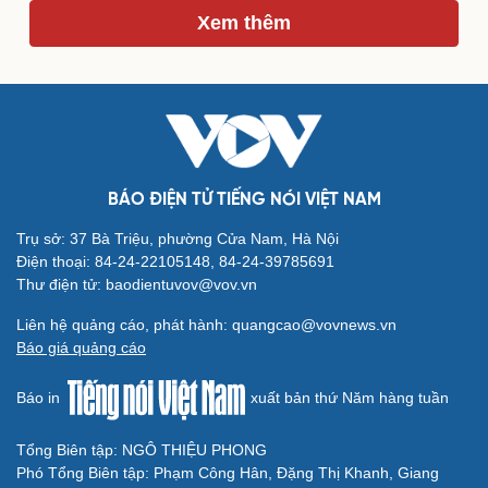
Xem thêm
Du lịch
Podcast
Tư vấn
Câu chuyện thời sự
Săn Tour
Đọc truyện đêm khuya
check-in
Cửa sổ tình yêu
Kể chuyện cho bé
Hạt giống tâm hồn
BÁO ĐIỆN TỬ TIẾNG NÓI VIỆT NAM
Trụ sở: 37 Bà Triệu, phường Cửa Nam, Hà Nội
Điện thoại: 84-24-22105148, 84-24-39785691
Thư điện tử: baodientuvov@vov.vn
Liên hệ quảng cáo, phát hành: quangcao@vovnews.vn
Báo giá quảng cáo
Báo in
xuất bản thứ Năm hàng tuần
Tổng Biên tập: NGÔ THIỆU PHONG
Phó Tổng Biên tập: Phạm Công Hân, Đặng Thị Khanh, Giang