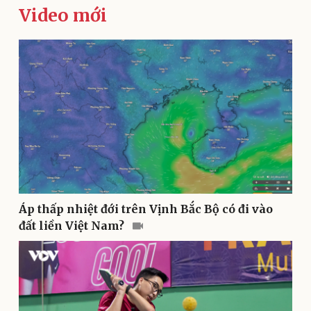
Video mới
Kinh tế
Thị trường
Bất động sản
Giá vàng
Khởi nghiệp
Tiêu dùng
Tỷ giá
Chứng khoán
Áp thấp nhiệt đới trên Vịnh Bắc Bộ có đi vào
Giá cà phê
đất liền Việt Nam?