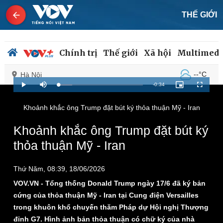
THẾ GIỚI
Chính trị
Thế giới
Xã hội
Multimedi
--°C
Hà Nội
Remaining
-
0:34
Loaded
:
Play
Mute
Picture-
Fullscreen
16.48%
in-
Picture
Time
Khoảnh khắc ông Trump đặt bút ký thỏa thuận Mỹ - Iran
Chính trị
Xã hội
Khoảnh khắc ông Trump đặt bút ký
Đảng
Tin 24h
thỏa thuận Mỹ - Iran
Tổ chức nhân sự
Dự báo thời tiết
Quốc hội
Giáo dục
Nhận diện sự thật
Dấu ấn VOV
Thứ Năm, 08:39, 18/06/2026
Việc làm
VOV.VN - Tổng thống Donald Trump ngày 17/6 đã ký bản
Biển đảo
cứng của thỏa thuận Mỹ - Iran tại Cung điện Versailles
trong khuôn khổ chuyến thăm Pháp dự Hội nghị Thượng
đỉnh G7. Hình ảnh bản thỏa thuận có chữ ký của nhà