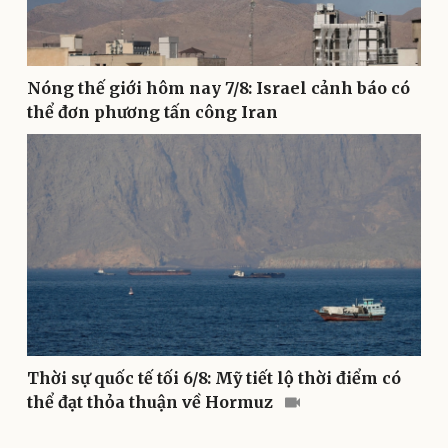
Văn hóa
Giải trí
Nóng thế giới hôm nay 7/8: Israel cảnh báo có
Sân khấu - Điện ảnh
Nghệ sĩ
thể đơn phương tấn công Iran
Văn học
Thời trang
Âm nhạc
Sao Việt
Di sản
Thời sự quốc tế tối 6/8: Mỹ tiết lộ thời điểm có
thể đạt thỏa thuận về Hormuz