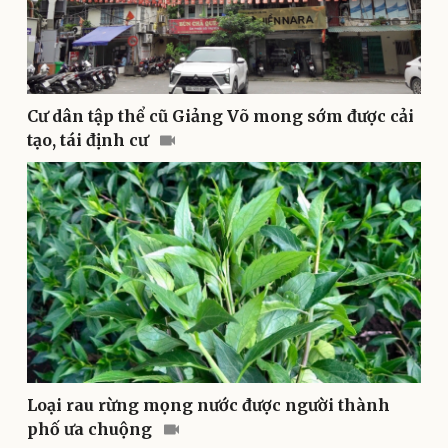
Doanh nghiệp
Công nghệ
Thông tin doanh nghiệp
Sành điệu
Cư dân tập thể cũ Giảng Võ mong sớm được cải
Doanh nghiệp 24h
Tin Công nghệ
tạo, tái định cư
Doanh nhân
Trải nghiệm
Vì cộng đồng
Chuyển đổi số
Loại rau rừng mọng nước được người thành
phố ưa chuộng