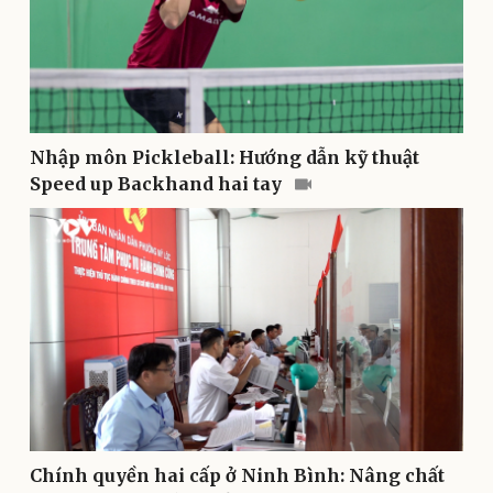
Nhập môn Pickleball: Hướng dẫn kỹ thuật
Speed up Backhand hai tay
Pháp luật
Quân sự - Quốc phòng
Vụ án
Vũ khí
Tin nóng
Việt Nam
Tư vấn luật
Phân tích
Chính quyền hai cấp ở Ninh Bình: Nâng chất