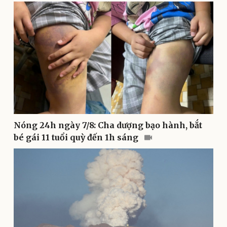
Sức khỏe
Đời sống
Dinh dưỡng - món ngon
Nhà đẹp
Cây thuốc
Blog
Sản phụ khoa
Tình yêu - Gia đình
Nhi khoa
Nam khoa
Làm đẹp - giảm cân
Phòng mạch online
Ăn sạch sống khỏe
Nóng 24h ngày 7/8: Cha dượng bạo hành, bắt
bé gái 11 tuổi quỳ đến 1h sáng