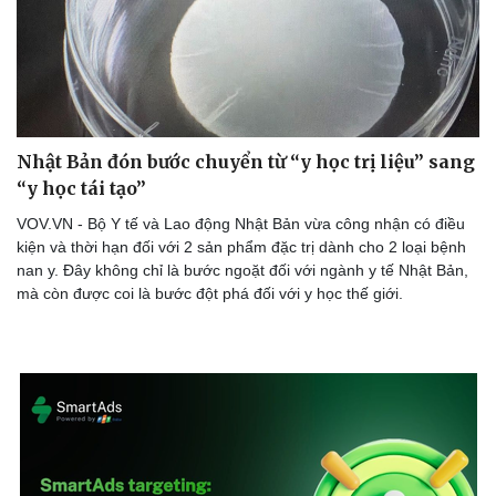
Doanh nghiệp
Công nghệ
Thông tin doanh nghiệp
Sành điệu
Doanh nghiệp 24h
Tin Công nghệ
Nhật Bản đón bước chuyển từ “y học trị liệu” sang
Doanh nhân
Trải nghiệm
“y học tái tạo”
Vì cộng đồng
Chuyển đổi số
VOV.VN - Bộ Y tế và Lao động Nhật Bản vừa công nhận có điều
kiện và thời hạn đối với 2 sản phẩm đặc trị dành cho 2 loại bệnh
nan y. Đây không chỉ là bước ngoặt đối với ngành y tế Nhật Bản,
mà còn được coi là bước đột phá đối với y học thế giới.