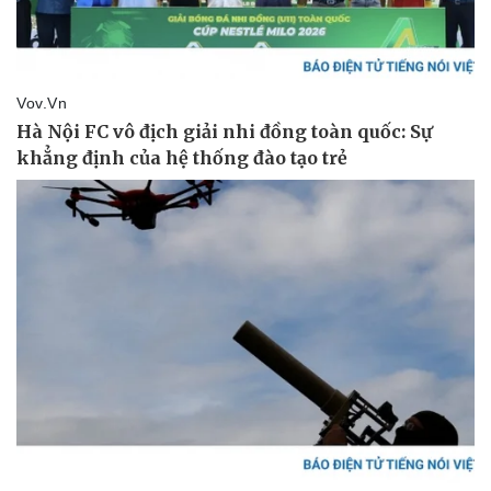
Vụ án
Vũ khí
Tin nóng
Việt Nam
Tư vấn luật
Phân tích