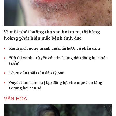
Vì một phút buông thả sau hơi men, tôi bàng
hoàng phát hiện mắc bệnh tình dục
Ranh giới mong manh giữa hài hước và phản cảm
“Đô thị xanh - từ yêu cầu thích ứng đến động lực phát
triển”
Lời ru còn mãi trên đảo Lý Sơn
Văn hóa
Giải trí
Quyết tâm chính trị tạo động lực cho mục tiêu tăng
Sân khấu - Điện ảnh
Nghệ sĩ
trưởng hai con số
Văn học
Thời trang
Âm nhạc
Sao Việt
VĂN HÓA
Di sản