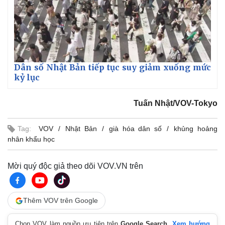
Dân số Nhật Bản tiếp tục suy giảm xuống mức
kỷ lục
Tuấn Nhật/VOV-Tokyo
Tag:
VOV
Nhật Bản
già hóa dân số
khủng hoảng
nhân khẩu học
Mời quý độc giả theo dõi VOV.VN trên
Thêm VOV trên Google
Chọn VOV làm nguồn ưu tiên trên
Google Search
.
Xem hướng