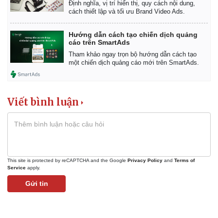
Định nghĩa, vị trí hiển thị, quy cách nội dung,
cách thiết lập và tối ưu Brand Video Ads.
Hướng dẫn cách tạo chiến dịch quảng
cáo trên SmartAds
Tham khảo ngay trọn bộ hướng dẫn cách tạo
một chiến dịch quảng cáo mới trên SmartAds.
Viết bình luận
This site is protected by reCAPTCHA and the Google
Privacy Policy
and
Terms of
Service
apply.
Kinh tế
Thị trường
Bất động sản
Giá vàng
Gửi tin
Khởi nghiệp
Tiêu dùng
Tỷ giá
Chứng khoán