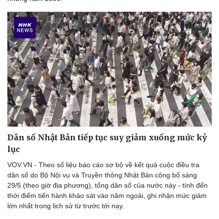
Thể thao
Ô tô - Xe máy
Bóng đá
Ô tô
Lịch thi đấu bóng đá
Xe máy
Thế giới thể thao
Tư vấn
eSports
Hậu trường
Dân số Nhật Bản tiếp tục suy giảm xuống mức kỷ
lục
VOV.VN - Theo số liệu báo cáo sơ bộ về kết quả cuộc điều tra
dân số do Bộ Nội vụ và Truyền thông Nhật Bản công bố sáng
29/5 (theo giờ địa phương), tổng dân số của nước này - tính đến
thời điểm tiến hành khảo sát vào năm ngoái, ghi nhận mức giảm
lớn nhất trong lịch sử từ trước tới nay.