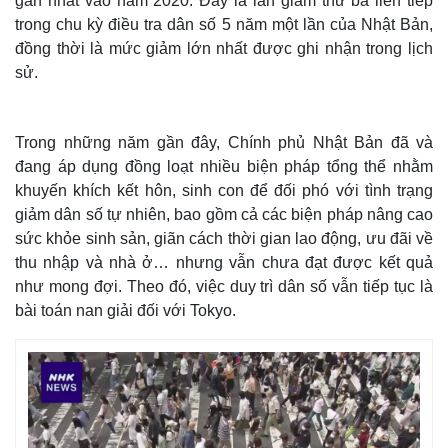
gần nhất vào năm 2020. Đây là lần giảm thứ ba liên tiếp
trong chu kỳ điều tra dân số 5 năm một lần của Nhật Bản,
đồng thời là mức giảm lớn nhất được ghi nhận trong lịch
sử.
Trong những năm gần đây, Chính phủ Nhật Bản đã và
đang áp dụng đồng loạt nhiều biện pháp tổng thể nhằm
khuyến khích kết hôn, sinh con để đối phó với tình trạng
giảm dân số tự nhiên, bao gồm cả các biện pháp nâng cao
sức khỏe sinh sản, giãn cách thời gian lao động, ưu đãi về
thu nhập và nhà ở… nhưng vẫn chưa đạt được kết quả
như mong đợi. Theo đó, việc duy trì dân số vẫn tiếp tục là
Thế giới
Multimedia
bài toán nan giải đối với Tokyo.
Quan sát
Video
Cuộc sống đó đây
Ảnh
Hồ sơ
E-Magazine
Infographic