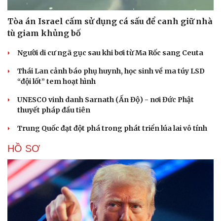
Tòa án Israel cấm sử dụng cá sấu để canh giữ nhà
tù giam khủng bố
Người di cư ngã gục sau khi bơi từ Ma Rốc sang Ceuta
Thái Lan cảnh báo phụ huynh, học sinh về ma túy LSD
“đội lốt” tem hoạt hình
UNESCO vinh danh Sarnath (Ấn Độ) - nơi Đức Phật
thuyết pháp đầu tiên
Trung Quốc đạt đột phá trong phát triển lúa lai vô tính
HỒ SƠ