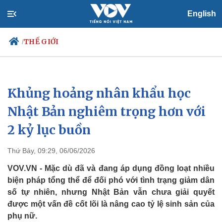
English
THẾ GIỚI
/
Khủng hoảng nhân khẩu học
Chính trị
Xã hội
Đảng
Tin 24h
Nhật Bản nghiêm trọng hơn với
Tổ chức nhân sự
Dự báo thời tiết
2 kỷ lục buồn
Quốc hội
Giáo dục
Nhận diện sự thật
Dấu ấn VOV
Việc làm
Thứ Bảy, 09:29, 06/06/2026
Biển đảo
VOV.VN - Mặc dù đã và đang áp dụng đồng loạt nhiều
biện pháp tổng thể để đối phó với tình trạng giảm dân
số tự nhiên, nhưng Nhật Bản vẫn chưa giải quyết
được một vấn đề cốt lõi là nâng cao tỷ lệ sinh sản của
phụ nữ.