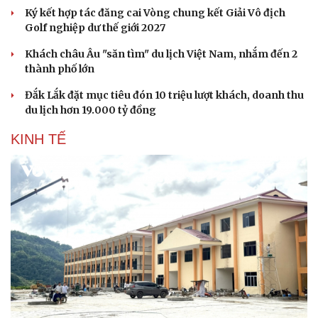
Ký kết hợp tác đăng cai Vòng chung kết Giải Vô địch
Golf nghiệp dư thế giới 2027
Khách châu Âu "săn tìm" du lịch Việt Nam, nhắm đến 2
thành phố lớn
Đắk Lắk đặt mục tiêu đón 10 triệu lượt khách, doanh thu
du lịch hơn 19.000 tỷ đồng
KINH TẾ
Du lịch
Podcast
Tư vấn
Câu chuyện thời sự
Săn Tour
Đọc truyện đêm khuya
check-in
Cửa sổ tình yêu
Kể chuyện cho bé