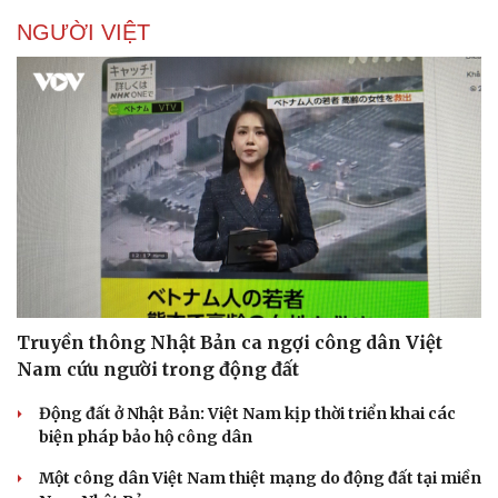
NGƯỜI VIỆT
Sức khỏe
Đời sống
Dinh dưỡng - món ngon
Nhà đẹp
Cây thuốc
Blog
Sản phụ khoa
Tình yêu - Gia đình
Nhi khoa
Nam khoa
Làm đẹp - giảm cân
Phòng mạch online
Truyền thông Nhật Bản ca ngợi công dân Việt
Ăn sạch sống khỏe
Nam cứu người trong động đất
Động đất ở Nhật Bản: Việt Nam kịp thời triển khai các
biện pháp bảo hộ công dân
Một công dân Việt Nam thiệt mạng do động đất tại miền