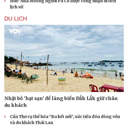
Huế: Nhà Moong người Pa Cô được công nhận di tích
lịch sử
DU LỊCH
Nhặt bỏ 'hạt sạn' để làng biển Đắk Lắk giữ chân
du khách
Cần Thơ cụ thể hóa “Ba kết nối”, xúc tiến đón dòng vốn
và du khách Thái Lan