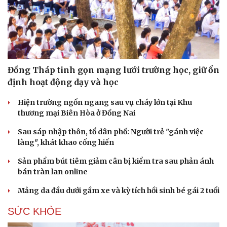
Đồng Tháp tinh gọn mạng lưới trường học, giữ ổn
định hoạt động dạy và học
Hiện trường ngổn ngang sau vụ cháy lớn tại Khu
thương mại Biên Hòa ở Đồng Nai
Sau sáp nhập thôn, tổ dân phố: Người trẻ "gánh việc
làng", khát khao cống hiến
Sản phẩm bút tiêm giảm cân bị kiểm tra sau phản ánh
bán tràn lan online
Mảng da đầu dưới gầm xe và kỳ tích hồi sinh bé gái 2 tuổi
SỨC KHỎE