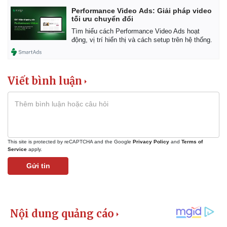
Vụ án
Vũ khí
Performance Video Ads: Giải pháp video
Tin nóng
Việt Nam
tối ưu chuyển đổi
Tư vấn luật
Phân tích
Tìm hiểu cách Performance Video Ads hoạt
động, vị trí hiển thị và cách setup trên hệ thống.
Viết bình luận
This site is protected by reCAPTCHA and the Google
Privacy Policy
and
Terms of
Service
apply.
Gửi tin