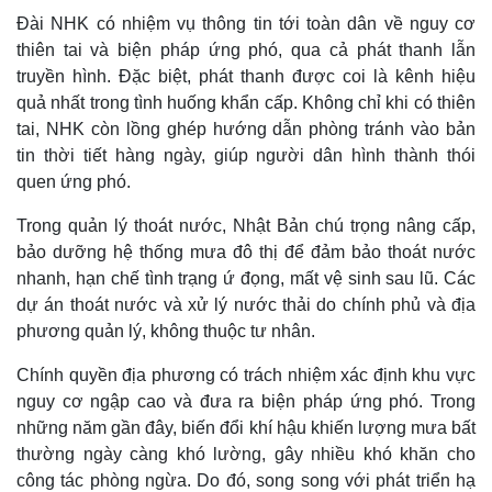
Đài NHK có nhiệm vụ thông tin tới toàn dân về nguy cơ
thiên tai và biện pháp ứng phó, qua cả phát thanh lẫn
truyền hình. Đặc biệt, phát thanh được coi là kênh hiệu
quả nhất trong tình huống khẩn cấp. Không chỉ khi có thiên
tai, NHK còn lồng ghép hướng dẫn phòng tránh vào bản
tin thời tiết hàng ngày, giúp người dân hình thành thói
quen ứng phó.
Trong quản lý thoát nước, Nhật Bản chú trọng nâng cấp,
bảo dưỡng hệ thống mưa đô thị để đảm bảo thoát nước
nhanh, hạn chế tình trạng ứ đọng, mất vệ sinh sau lũ. Các
dự án thoát nước và xử lý nước thải do chính phủ và địa
phương quản lý, không thuộc tư nhân.
Chính quyền địa phương có trách nhiệm xác định khu vực
Kinh tế
Thị trường
nguy cơ ngập cao và đưa ra biện pháp ứng phó. Trong
Bất động sản
Giá vàng
những năm gần đây, biến đổi khí hậu khiến lượng mưa bất
Khởi nghiệp
Tiêu dùng
thường ngày càng khó lường, gây nhiều khó khăn cho
Tỷ giá
Chứng khoán
công tác phòng ngừa. Do đó, song song với phát triển hạ