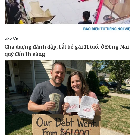
Thể thao
Ô tô - Xe máy
Bóng đá
Ô tô
Lịch thi đấu bóng đá
Xe máy
Thế giới thể thao
Tư vấn
eSports
Hậu trường