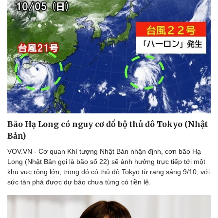
Doanh nghiệp
Công nghệ
Thông tin doanh nghiệp
Sành điệu
Doanh nghiệp 24h
Tin Công nghệ
Doanh nhân
Trải nghiệm
Vì cộng đồng
Chuyển đổi số
Bão Hạ Long có nguy cơ đổ bộ thủ đô Tokyo (Nhật
Bản)
VOV.VN - Cơ quan Khí tượng Nhật Bản nhận định, cơn bão Hạ
Long (Nhật Bản gọi là bão số 22) sẽ ảnh hưởng trực tiếp tới một
khu vực rộng lớn, trong đó có thủ đô Tokyo từ rạng sáng 9/10, với
sức tàn phá được dự báo chưa từng có tiền lệ.