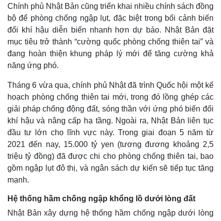
Chính phủ Nhật Bản cũng triển khai nhiều chính sách đồng
bộ để phòng chống ngập lụt, đặc biệt trong bối cảnh biến
đổi khí hậu diễn biến nhanh hơn dự báo. Nhật Bản đặt
mục tiêu trở thành “cường quốc phòng chống thiên tai” và
đang hoàn thiện khung pháp lý mới để tăng cường khả
năng ứng phó.
Tháng 6 vừa qua, chính phủ Nhật đã trình Quốc hội một kế
hoạch phòng chống thiên tai mới, trong đó lồng ghép các
giải pháp chống động đất, sóng thần với ứng phó biến đổi
khí hậu và nâng cấp hạ tầng. Ngoài ra, Nhật Bản liên tục
đầu tư lớn cho lĩnh vực này. Trong giai đoạn 5 năm từ
Thế giới
Multimedia
2021 đến nay, 15.000 tỷ yen (tương đương khoảng 2,5
Quan sát
Video
triệu tỷ đồng) đã được chi cho phòng chống thiên tai, bao
Cuộc sống đó đây
Ảnh
gồm ngập lụt đô thị, và ngân sách dự kiến sẽ tiếp tục tăng
Hồ sơ
E-Magazine
mạnh.
Infographic
Hệ thống hầm chống ngập khổng lồ dưới lòng đất
Nhật Bản xây dựng hệ thống hầm chống ngập dưới lòng