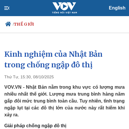
English
THẾ GIỚI
/
Kinh nghiệm của Nhật Bản
Chính trị
Xã hội
Đảng
Tin 24h
trong chống ngập đô thị
Tổ chức nhân sự
Dự báo thời tiết
Quốc hội
Giáo dục
Thứ Tư, 15:30, 08/10/2025
Nhận diện sự thật
Dấu ấn VOV
Việc làm
VOV.VN - Nhật Bản nằm trong khu vực có lượng mưa
Biển đảo
nhiều nhất thế giới. Lượng mưa trung bình hàng năm
gấp đôi mức trung bình toàn cầu. Tuy nhiên, tình trạng
ngập lụt tại các đô thị lớn của nước này rất hiếm khi
xảy ra.
Giải pháp chống ngập đô thị