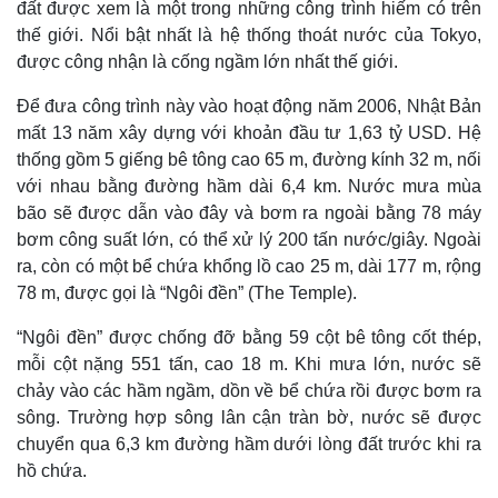
đất được xem là một trong những công trình hiếm có trên
thế giới. Nổi bật nhất là hệ thống thoát nước của Tokyo,
được công nhận là cống ngầm lớn nhất thế giới.
Để đưa công trình này vào hoạt động năm 2006, Nhật Bản
mất 13 năm xây dựng với khoản đầu tư 1,63 tỷ USD. Hệ
thống gồm 5 giếng bê tông cao 65 m, đường kính 32 m, nối
với nhau bằng đường hầm dài 6,4 km. Nước mưa mùa
bão sẽ được dẫn vào đây và bơm ra ngoài bằng 78 máy
bơm công suất lớn, có thể xử lý 200 tấn nước/giây. Ngoài
ra, còn có một bể chứa khổng lồ cao 25 m, dài 177 m, rộng
78 m, được gọi là “Ngôi đền” (The Temple).
“Ngôi đền” được chống đỡ bằng 59 cột bê tông cốt thép,
mỗi cột nặng 551 tấn, cao 18 m. Khi mưa lớn, nước sẽ
chảy vào các hầm ngầm, dồn về bể chứa rồi được bơm ra
sông. Trường hợp sông lân cận tràn bờ, nước sẽ được
chuyển qua 6,3 km đường hầm dưới lòng đất trước khi ra
hồ chứa.