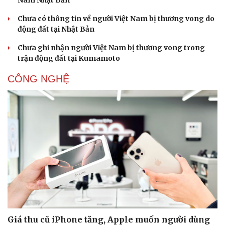
Nam Nhật Bản
Chưa có thông tin về người Việt Nam bị thương vong do
động đất tại Nhật Bản
Chưa ghi nhận người Việt Nam bị thương vong trong
trận động đất tại Kumamoto
CÔNG NGHỆ
Văn hóa
Giải trí
Sân khấu - Điện ảnh
Nghệ sĩ
Văn học
Thời trang
Âm nhạc
Sao Việt
Di sản
Giá thu cũ iPhone tăng, Apple muốn người dùng