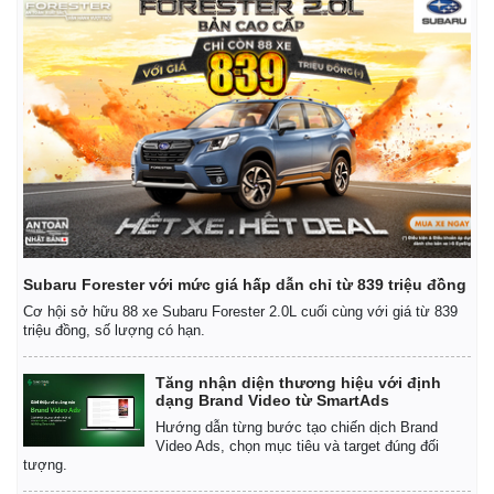
Subaru Forester với mức giá hấp dẫn chỉ từ 839 triệu đồng
Cơ hội sở hữu 88 xe Subaru Forester 2.0L cuối cùng với giá từ 839
triệu đồng, số lượng có hạn.
Tăng nhận diện thương hiệu với định
dạng Brand Video từ SmartAds
Hướng dẫn từng bước tạo chiến dịch Brand
Video Ads, chọn mục tiêu và target đúng đối
tượng.
Pháp luật
Quân sự - Quốc phòng