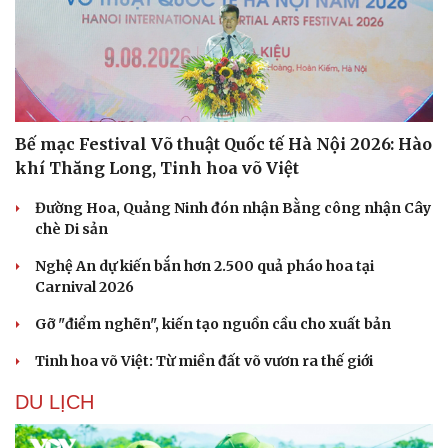
Bế mạc Festival Võ thuật Quốc tế Hà Nội 2026: Hào
khí Thăng Long, Tinh hoa võ Việt
Đường Hoa, Quảng Ninh đón nhận Bằng công nhận Cây
chè Di sản
Nghệ An dự kiến bắn hơn 2.500 quả pháo hoa tại
Carnival 2026
Gỡ "điểm nghẽn", kiến tạo nguồn cầu cho xuất bản
Du lịch
Podcast
Tinh hoa võ Việt: Từ miền đất võ vươn ra thế giới
Tư vấn
Câu chuyện thời sự
DU LỊCH
Săn Tour
Đọc truyện đêm khuya
check-in
Cửa sổ tình yêu
Kể chuyện cho bé