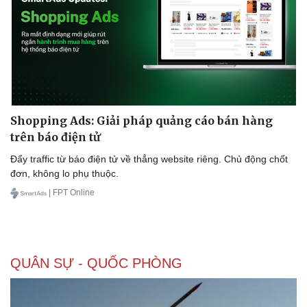
Sức khỏe
Đời sống
Shopping Ads: Giải pháp quảng cáo bán hàng
Dinh dưỡng - món ngon
Nhà đẹp
trên báo điện tử
Cây thuốc
Blog
Sản phụ khoa
Tình yêu - Gia đình
Đẩy traffic từ báo điện tử về thẳng website riêng. Chủ động chốt
Nhi khoa
đơn, không lo phụ thuộc.
Nam khoa
| FPT Online
Làm đẹp - giảm cân
Phòng mạch online
Ăn sạch sống khỏe
QUÂN SỰ - QUỐC PHÒNG