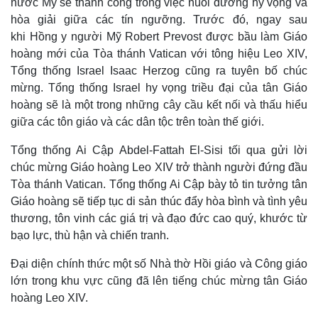
nước Mỹ sẽ thành công trong việc nuôi dưỡng hy vọng và
hòa giải giữa các tín ngưỡng. Trước đó, ngay sau
khi Hồng y người Mỹ Robert Prevost được bầu làm Giáo
hoàng mới của Tòa thánh Vatican với tông hiệu Leo XIV,
Tổng thống Israel Isaac Herzog cũng ra tuyên bố chúc
mừng. Tổng thống Israel hy vọng triều đại của tân Giáo
hoàng sẽ là một trong những cây cầu kết nối và thấu hiểu
giữa các tôn giáo và các dân tộc trên toàn thế giới.
Tổng thống Ai Cập Abdel-Fattah El-Sisi tối qua gửi lời
chúc mừng Giáo hoàng Leo XIV trở thành người đứng đầu
Tòa thánh Vatican. Tổng thống Ai Cập bày tỏ tin tưởng tân
Giáo hoàng sẽ tiếp tục di sản thúc đẩy hòa bình và tình yêu
thương, tôn vinh các giá trị và đạo đức cao qu‎ý, khước từ
bạo lực, thù hận và chiến tranh.
Đại diện chính thức một số Nhà thờ Hồi giáo và Công giáo
lớn trong khu vực cũng đã lên tiếng chúc mừng tân Giáo
hoàng Leo XIV.