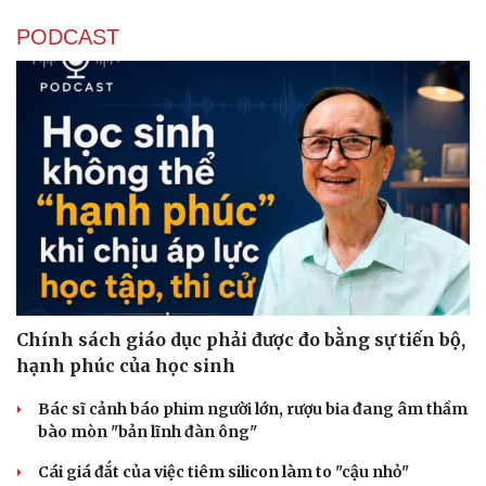
PODCAST
Văn hóa
Giải trí
Chính sách giáo dục phải được đo bằng sự tiến bộ,
Sân khấu - Điện ảnh
Nghệ sĩ
hạnh phúc của học sinh
Văn học
Thời trang
Âm nhạc
Sao Việt
Bác sĩ cảnh báo phim người lớn, rượu bia đang âm thầm
Di sản
bào mòn "bản lĩnh đàn ông"
Cái giá đắt của việc tiêm silicon làm to "cậu nhỏ"