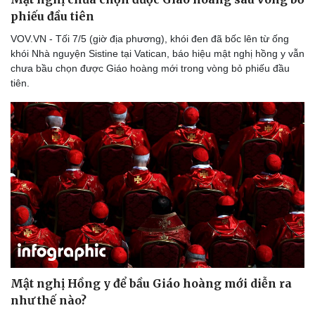
phiếu đầu tiên
VOV.VN - Tối 7/5 (giờ địa phương), khói đen đã bốc lên từ ống
khói Nhà nguyện Sistine tại Vatican, báo hiệu mật nghị hồng y vẫn
Doanh nghiệp
Công nghệ
chưa bầu chọn được Giáo hoàng mới trong vòng bỏ phiếu đầu
tiên.
Thông tin doanh nghiệp
Sành điệu
Doanh nghiệp 24h
Tin Công nghệ
Doanh nhân
Trải nghiệm
Vì cộng đồng
Chuyển đổi số
Mật nghị Hồng y để bầu Giáo hoàng mới diễn ra
như thế nào?