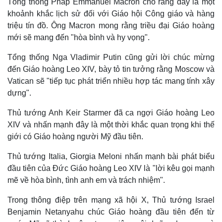
Tổng thống Pháp Emmanuel Macron cho rằng đây là một
khoảnh khắc lịch sử đối với Giáo hội Công giáo và hàng
triệu tín đồ. Ông Macron mong rằng triều đại Giáo hoàng
mới sẽ mang đến "hòa bình và hy vọng".
Tổng thống Nga Vladimir Putin cũng gửi lời chúc mừng
đến Giáo hoàng Leo XIV, bày tỏ tin tưởng rằng Moscow và
Vatican sẽ "tiếp tục phát triển nhiều hợp tác mang tính xây
dựng".
Thủ tướng Anh Keir Starmer đã ca ngợi Giáo hoàng Leo
XIV và nhấn mạnh đây là một thời khắc quan trọng khi thế
giới có Giáo hoàng người Mỹ đầu tiên.
Thế giới
Multimedia
Thủ tướng Italia, Giorgia Meloni nhấn mạnh bài phát biểu
Quan sát
Video
Cuộc sống đó đây
Ảnh
đầu tiên của Đức Giáo hoàng Leo XIV là "lời kêu gọi mạnh
Hồ sơ
E-Magazine
mẽ về hòa bình, tình anh em và trách nhiệm".
Infographic
Trong thông điệp trên mạng xã hội X, Thủ tướng Israel
Benjamin Netanyahu chúc Giáo hoàng đầu tiên đến từ