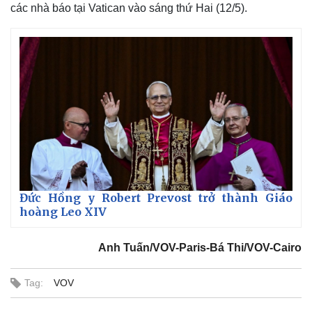
các nhà báo tại Vatican vào sáng thứ Hai (12/5).
Đức Hồng y Robert Prevost trở thành Giáo
hoàng Leo XIV
Kinh tế
Thị trường
Anh Tuấn/VOV-Paris-Bá Thi/VOV-Cairo
Bất động sản
Giá vàng
Khởi nghiệp
Tiêu dùng
Tag:
VOV
Tỷ giá
Chứng khoán