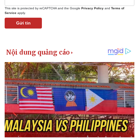
This site is protected by reCAPTCHA and the Google
Privacy Policy
and
Terms of
Service
apply.
Gửi tin
Pháp luật
Quân sự - Quốc phòng