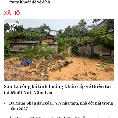
"vượt khoá" để về đích
XÃ HỘI
Sơn La công bố tình huống khẩn cấp về thiên tai
tại Muổi Nọi, Nậm Lầu
Đà Nẵng phấn đấu xóa 5.757 nhà tạm, nhà dột nát trong
năm 2027