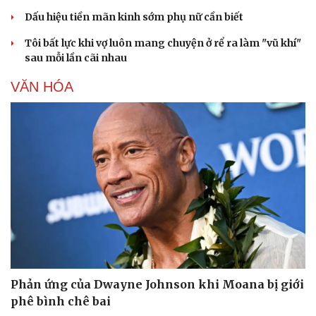
Dấu hiệu tiền mãn kinh sớm phụ nữ cần biết
Tôi bất lực khi vợ luôn mang chuyện ở rể ra làm "vũ khí"
sau mỗi lần cãi nhau
VĂN HÓA
Phản ứng của Dwayne Johnson khi Moana bị giới
phê bình chê bai