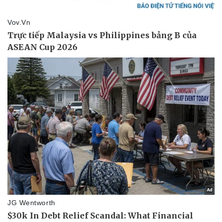
Vụ án
Vũ khí
Tin nóng
Việt Nam
Tư vấn luật
Phân tích