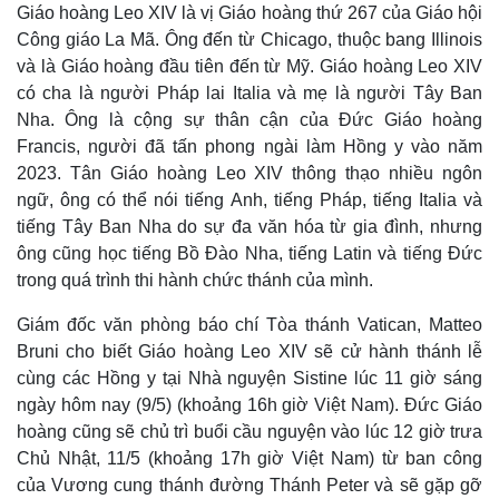
Giáo hoàng Leo XIV là vị Giáo hoàng thứ 267 của Giáo hội
Công giáo La Mã. Ông đến từ Chicago, thuộc bang Illinois
và là Giáo hoàng đầu tiên đến từ Mỹ. Giáo hoàng Leo XIV
có cha là người Pháp lai Italia và mẹ là người Tây Ban
Nha. Ông là cộng sự thân cận của Đức Giáo hoàng
Francis, người đã tấn phong ngài làm Hồng y vào năm
2023. Tân Giáo hoàng Leo XIV thông thạo nhiều ngôn
ngữ, ông có thể nói tiếng Anh, tiếng Pháp, tiếng Italia và
tiếng Tây Ban Nha do sự đa văn hóa từ gia đình, nhưng
ông cũng học tiếng Bồ Đào Nha, tiếng Latin và tiếng Đức
trong quá trình thi hành chức thánh của mình.
Giám đốc văn phòng báo chí Tòa thánh Vatican, Matteo
Bruni cho biết Giáo hoàng Leo XIV sẽ cử hành thánh lễ
cùng các Hồng y tại Nhà nguyện Sistine lúc 11 giờ sáng
ngày hôm nay (9/5) (khoảng 16h giờ Việt Nam). Đức Giáo
hoàng cũng sẽ chủ trì buổi cầu nguyện vào lúc 12 giờ trưa
Chủ Nhật, 11/5 (khoảng 17h giờ Việt Nam) từ ban công
của Vương cung thánh đường Thánh Peter và sẽ gặp gỡ