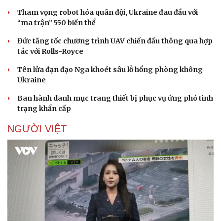
Tham vọng robot hóa quân đội, Ukraine đau đầu với
“ma trận” 550 biến thể
Đức tăng tốc chương trình UAV chiến đấu thông qua hợp
tác với Rolls-Royce
Tên lửa đạn đạo Nga khoét sâu lỗ hổng phòng không
Sức khỏe
Đời sống
Ukraine
Dinh dưỡng - món ngon
Nhà đẹp
Ban hành danh mục trang thiết bị phục vụ ứng phó tình
Cây thuốc
Blog
trạng khẩn cấp
Sản phụ khoa
Tình yêu - Gia đình
Nhi khoa
NGƯỜI VIỆT
Nam khoa
Làm đẹp - giảm cân
Phòng mạch online
Ăn sạch sống khỏe