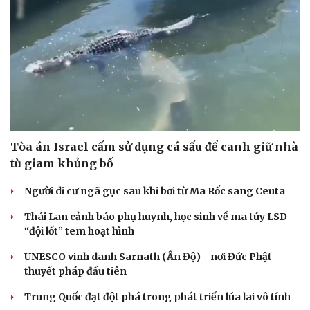
Tòa án Israel cấm sử dụng cá sấu để canh giữ nhà
tù giam khủng bố
Người di cư ngã gục sau khi bơi từ Ma Rốc sang Ceuta
Thái Lan cảnh báo phụ huynh, học sinh về ma túy LSD
“đội lốt” tem hoạt hình
UNESCO vinh danh Sarnath (Ấn Độ) - nơi Đức Phật
thuyết pháp đầu tiên
Trung Quốc đạt đột phá trong phát triển lúa lai vô tính