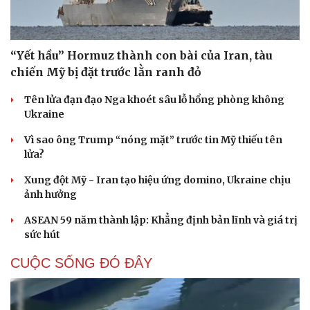
“Yết hầu” Hormuz thành con bài của Iran, tàu
chiến Mỹ bị đặt trước lằn ranh đỏ
Tên lửa đạn đạo Nga khoét sâu lỗ hổng phòng không
Ukraine
Vì sao ông Trump “nóng mặt” trước tin Mỹ thiếu tên
lửa?
Xung đột Mỹ - Iran tạo hiệu ứng domino, Ukraine chịu
ảnh hưởng
ASEAN 59 năm thành lập: Khẳng định bản lĩnh và giá trị
sức hút
CUỘC SỐNG ĐÓ ĐÂY