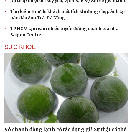
Áp thấp nhiệt đới suy yếu, Vịnh Bắc Bộ vẫn có gió mạnh
Tìm kiếm 3 nữ du khách mất tích khi đang chụp ảnh tại
bán đảo Sơn Trà, Đà Nẵng
TP.HCM tạm cấm nhiều tuyến đường quanh tòa nhà
Saigon Centre
SỨC KHỎE
Cải chính
Vỏ chanh đông lạnh có tác dụng gì? Sự thật có thể