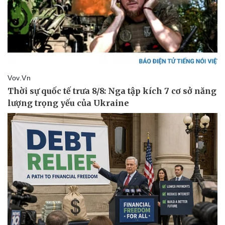
Thể thao
Ô tô - Xe máy
Bóng đá
Ô tô
Lịch thi đấu bóng đá
Xe máy
Thế giới thể thao
Tư vấn
eSports
Hậu trường