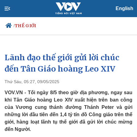
English
THẾ GIỚI
/
Lãnh đạo thế giới gửi lời chúc
Chính trị
Xã hội
Đảng
Tin 24h
đến Tân Giáo hoàng Leo XIV
Tổ chức nhân sự
Dự báo thời tiết
Quốc hội
Giáo dục
Thứ Sáu, 05:27, 09/05/2025
Nhận diện sự thật
Dấu ấn VOV
Việc làm
VOV.VN - Tối ngày 8/5 theo giờ địa phương, ngay sau
Biển đảo
khi Tân Giáo hoàng Leo XIV xuất hiện trên ban công
của Vương cung thánh đường Thánh Peter và gửi
những lời đầu tiên đến 1,4 tỷ tín đồ Công giáo trên thế
giới, hàng loạt lãnh tụ thế giới đã gửi lời chúc mừng
đến Người.