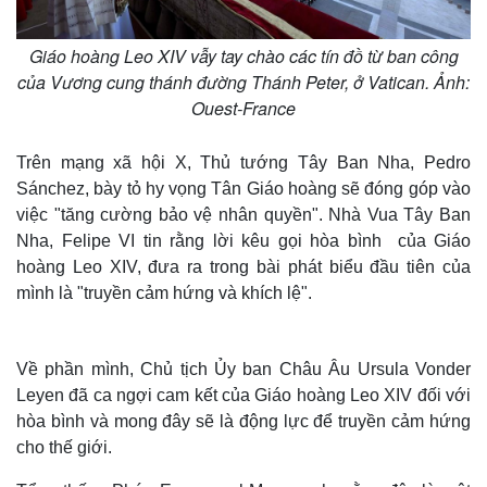
Giáo hoàng Leo XIV vẫy tay chào các tín đồ từ ban công
của Vương cung thánh đường Thánh Peter, ở Vatican. Ảnh:
Ouest-France
Trên mạng xã hội X, Thủ tướng Tây Ban Nha, Pedro
Sánchez, bày tỏ hy vọng Tân Giáo hoàng sẽ đóng góp vào
việc "tăng cường bảo vệ nhân quyền". Nhà Vua Tây Ban
Nha, Felipe VI tin rằng lời kêu gọi hòa bình của Giáo
hoàng Leo XIV, đưa ra trong bài phát biểu đầu tiên của
mình là "truyền cảm hứng và khích lệ".
Về phần mình, Chủ tịch Ủy ban Châu Âu Ursula Vonder
Leyen đã ca ngợi cam kết của Giáo hoàng Leo XIV đối với
hòa bình và mong đây sẽ là động lực để truyền cảm hứng
cho thế giới.