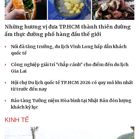
Những hương vị đưa TP.HCM thành thiên đường
ẩm thực đường phố hàng đầu thế giới
Nối đà tăng trưởng, du lịch Vĩnh Long hấp dẫn khách
quốc tế
Công nghiệp giải trí "chắp cánh" cho điểm đến du lịch
Gia Lai
Hội chợ Du lịch quốc tế TP.HCM 2026 có quy mô lớn nhất
từ trước đến nay
Bảo tàng Tưởng niệm Hòa bình tại Nhật Bản đón lượng
khách kỷ lục
Du lịch
Podcast
Tư vấn
Câu chuyện thời sự
KINH TẾ
Săn Tour
Đọc truyện đêm khuya
check-in
Cửa sổ tình yêu
Kể chuyện cho bé