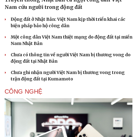
Nam cứu người trong động đất
Động đất ở Nhật Bản: Việt Nam kịp thời triển khai các
biện pháp bảo hộ công dân
Một công dân Việt Nam thiệt mạng do động đất tại miền
Nam Nhật Bản
Chưa có thông tin về người Việt Nam bị thương vong do
động đất tại Nhật Bản
Chưa ghi nhận người Việt Nam bị thương vong trong
trận động đất tại Kumamoto
CÔNG NGHỆ
Du lịch
Podcast
Tư vấn
Câu chuyện thời sự
Săn Tour
Đọc truyện đêm khuya
check-in
Cửa sổ tình yêu
Kể chuyện cho bé