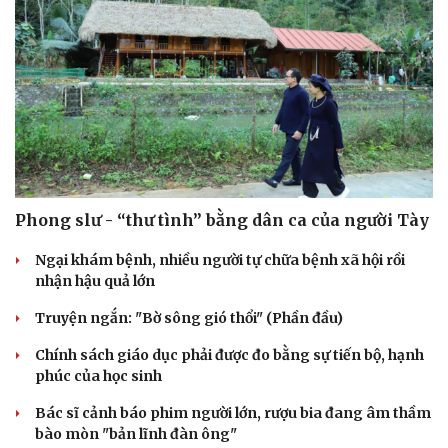
Phong slư - “thư tình” bằng dân ca của người Tày
Ngại khám bệnh, nhiều người tự chữa bệnh xã hội rồi
nhận hậu quả lớn
Truyện ngắn: "Bờ sông gió thổi" (Phần đầu)
Chính sách giáo dục phải được đo bằng sự tiến bộ, hạnh
phúc của học sinh
Bác sĩ cảnh báo phim người lớn, rượu bia đang âm thầm
bào mòn "bản lĩnh đàn ông"