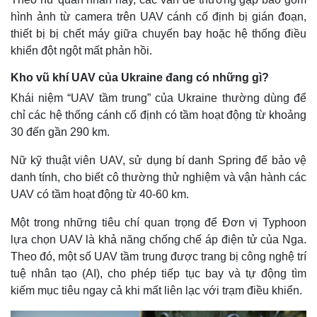
hình ảnh từ camera trên UAV cánh cố định bị gián đoạn,
thiết bị bị chết máy giữa chuyến bay hoặc hệ thống điều
khiển đột ngột mất phản hồi.
Kho vũ khí UAV của Ukraine đang có những gì?
Khái niệm “UAV tầm trung” của Ukraine thường dùng để
chỉ các hệ thống cánh cố định có tầm hoạt động từ khoảng
30 đến gần 290 km.
Nữ kỹ thuật viên UAV, sử dụng bí danh Spring để bảo vệ
danh tính, cho biết cô thường thử nghiệm và vận hành các
UAV có tầm hoạt động từ 40-60 km.
Một trong những tiêu chí quan trọng để Đơn vị Typhoon
lựa chọn UAV là khả năng chống chế áp điện tử của Nga.
Theo đó, một số UAV tầm trung được trang bị công nghệ trí
tuệ nhân tạo (AI), cho phép tiếp tục bay và tự động tìm
kiếm mục tiêu ngay cả khi mất liên lạc với trạm điều khiển.