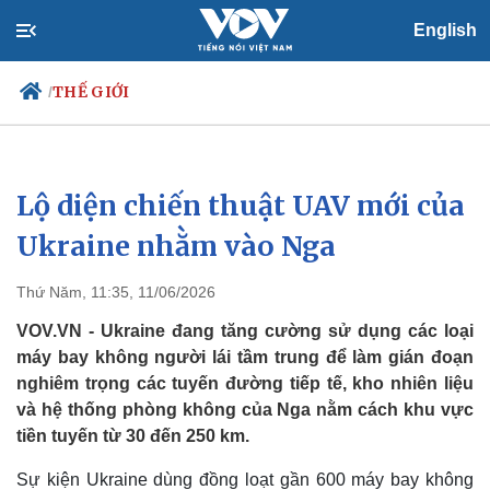
English
THẾ GIỚI
/
Lộ diện chiến thuật UAV mới của
Chính trị
Xã hội
Đảng
Tin 24h
Ukraine nhằm vào Nga
Tổ chức nhân sự
Dự báo thời tiết
Quốc hội
Giáo dục
Thứ Năm, 11:35, 11/06/2026
Nhận diện sự thật
Dấu ấn VOV
Việc làm
VOV.VN - Ukraine đang tăng cường sử dụng các loại
Biển đảo
máy bay không người lái tầm trung để làm gián đoạn
nghiêm trọng các tuyến đường tiếp tế, kho nhiên liệu
và hệ thống phòng không của Nga nằm cách khu vực
tiền tuyến từ 30 đến 250 km.
Sự kiện Ukraine dùng đồng loạt gần 600 máy bay không