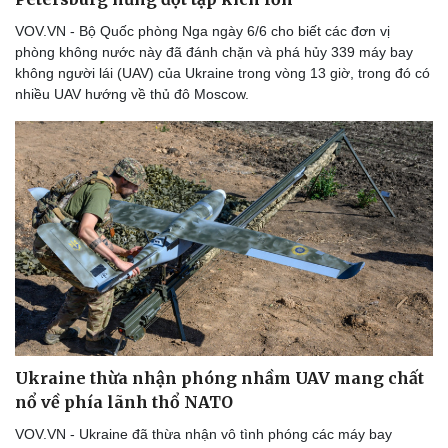
VOV.VN - Bộ Quốc phòng Nga ngày 6/6 cho biết các đơn vị
phòng không nước này đã đánh chặn và phá hủy 339 máy bay
không người lái (UAV) của Ukraine trong vòng 13 giờ, trong đó có
nhiều UAV hướng về thủ đô Moscow.
Sức khỏe
Đời sống
Dinh dưỡng - món ngon
Nhà đẹp
Cây thuốc
Blog
Sản phụ khoa
Tình yêu - Gia đình
Nhi khoa
Nam khoa
Làm đẹp - giảm cân
Phòng mạch online
Ăn sạch sống khỏe
Ukraine thừa nhận phóng nhầm UAV mang chất
nổ về phía lãnh thổ NATO
VOV.VN - Ukraine đã thừa nhận vô tình phóng các máy bay