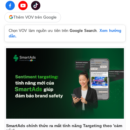
Vụ án
Vũ khí
Tin nóng
Việt Nam
Tư vấn luật
Phân tích
Thêm VOV trên Google
Chọn VOV làm nguồn ưu tiên trên
Google Search
.
Xem hướng
dẫn.
SmartAds chính thức ra mắt tính năng Targeting theo 'cảm