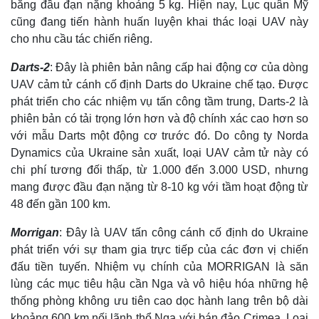
bằng đầu đạn nặng khoảng 5 kg. Hiện nay, Lục quân Mỹ
Giá cà phê
cũng đang tiến hành huấn luyện khai thác loại UAV này
cho nhu cầu tác chiến riêng.
Darts-2
: Đây là phiên bản nâng cấp hai động cơ của dòng
UAV cảm tử cánh cố định Darts do Ukraine chế tạo. Được
phát triển cho các nhiệm vụ tấn công tầm trung, Darts-2 là
phiên bản có tải trọng lớn hơn và độ chính xác cao hơn so
với mẫu Darts một động cơ trước đó. Do công ty Norda
Dynamics của Ukraine sản xuất, loại UAV cảm tử này có
chi phí tương đối thấp, từ 1.000 đến 3.000 USD, nhưng
mang được đầu đạn nặng từ 8-10 kg với tầm hoạt động từ
48 đến gần 100 km.
Morrigan
: Đây là UAV tấn công cánh cố định do Ukraine
phát triển với sự tham gia trực tiếp của các đơn vị chiến
đấu tiền tuyến. Nhiệm vụ chính của MORRIGAN là săn
lùng các mục tiêu hậu cần Nga và vô hiệu hóa những hệ
thống phòng không ưu tiên cao dọc hành lang trên bộ dài
khoảng 600 km nối lãnh thổ Nga với bán đảo Crimea. Loại