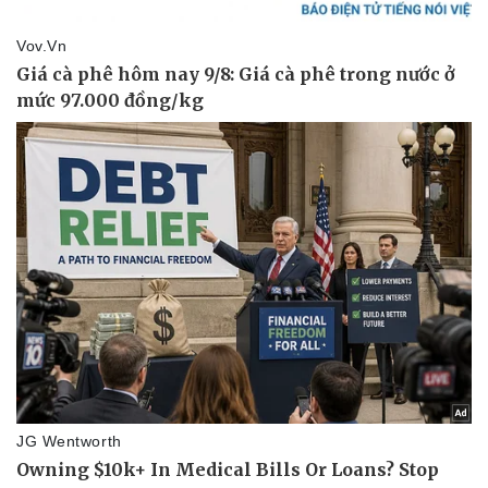
Thể thao
Ô tô - Xe máy
Bóng đá
Ô tô
Lịch thi đấu bóng đá
Xe máy
Thế giới thể thao
Tư vấn
eSports
Hậu trường