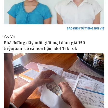
Doanh nghiệp
Công nghệ
Thông tin doanh nghiệp
Sành điệu
Doanh nghiệp 24h
Tin Công nghệ
Doanh nhân
Trải nghiệm
Vì cộng đồng
Chuyển đổi số