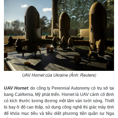
UAV Hornet của Ukraine (Ảnh: Reuters)
UAV Hornet
: do công ty Perennial Autonomy có trụ sở tại
Kinh tế
Thị trường
bang California, Mỹ phát triển. Hornet là UAV cánh cố định
Bất động sản
Giá vàng
có kích thước tương đương một tấm ván lướt sóng. Thiết
Khởi nghiệp
Tiêu dùng
bị bay ở độ cao thấp, sử dụng công nghệ thị giác máy tính
Tỷ giá
để khóa mục tiêu và tiêu diệt phương tiện quân sự Nga
Chứng khoán