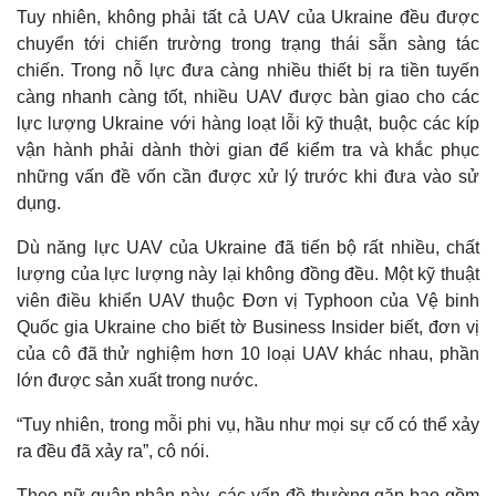
Tuy nhiên, không phải tất cả UAV của Ukraine đều được
chuyển tới chiến trường trong trạng thái sẵn sàng tác
chiến. Trong nỗ lực đưa càng nhiều thiết bị ra tiền tuyến
càng nhanh càng tốt, nhiều UAV được bàn giao cho các
lực lượng Ukraine với hàng loạt lỗi kỹ thuật, buộc các kíp
vận hành phải dành thời gian để kiểm tra và khắc phục
những vấn đề vốn cần được xử lý trước khi đưa vào sử
dụng.
Dù năng lực UAV của Ukraine đã tiến bộ rất nhiều, chất
lượng của lực lượng này lại không đồng đều. Một kỹ thuật
viên điều khiển UAV thuộc Đơn vị Typhoon của Vệ binh
Quốc gia Ukraine cho biết tờ Business Insider biết, đơn vị
của cô đã thử nghiệm hơn 10 loại UAV khác nhau, phần
lớn được sản xuất trong nước.
“Tuy nhiên, trong mỗi phi vụ, hầu như mọi sự cố có thể xảy
ra đều đã xảy ra”, cô nói.
Theo nữ quân nhân này, các vấn đề thường gặp bao gồm