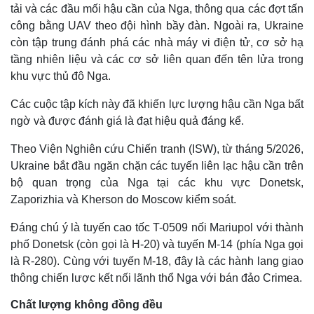
tải và các đầu mối hậu cần của Nga, thông qua các đợt tấn
công bằng UAV theo đội hình bầy đàn. Ngoài ra, Ukraine
còn tập trung đánh phá các nhà máy vi điện tử, cơ sở hạ
tầng nhiên liệu và các cơ sở liên quan đến tên lửa trong
khu vực thủ đô Nga.
Các cuộc tập kích này đã khiến lực lượng hậu cần Nga bất
ngờ và được đánh giá là đạt hiệu quả đáng kể.
Theo Viện Nghiên cứu Chiến tranh (ISW), từ tháng 5/2026,
Ukraine bắt đầu ngăn chặn các tuyến liên lạc hậu cần trên
bộ quan trọng của Nga tại các khu vực Donetsk,
Zaporizhia và Kherson do Moscow kiểm soát.
Thế giới
Multimedia
Quan sát
Video
Đáng chú ý là tuyến cao tốc T-0509 nối Mariupol với thành
Cuộc sống đó đây
Ảnh
phố Donetsk (còn gọi là H-20) và tuyến M-14 (phía Nga gọi
Hồ sơ
E-Magazine
là R-280). Cùng với tuyến M-18, đây là các hành lang giao
Infographic
thông chiến lược kết nối lãnh thổ Nga với bán đảo Crimea.
Chất lượng không đồng đều