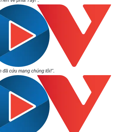
Tiến về phía Tây!".
 đã cứu mạng chúng tôi!".