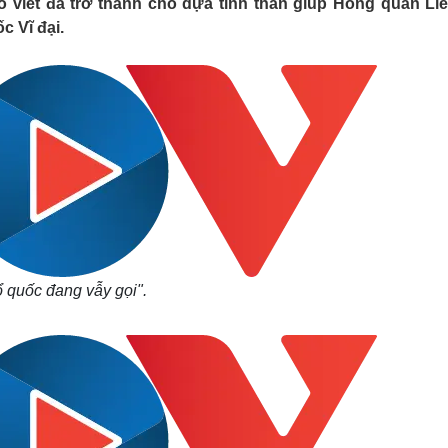
 viết đã trở thành chỗ dựa tinh thần giúp Hồng quân Li
Lịch thi đấu bóng đá
Xe máy
c Vĩ đại.
Thế giới thể thao
Tư vấn
eSports
V
Hậu trường
Văn hóa
Giải trí
D
Sân khấu - Điện ảnh
Nghệ sĩ
Văn học
Thời trang
Âm nhạc
Sao Việt
c
Di sản
 quốc đang vẫy gọi".