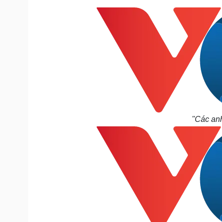
"
"Các anh