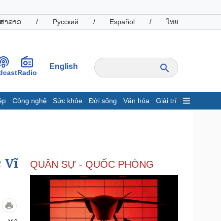
ສາລາວ
/
Русский
/
Español
/
ไทย
English
dcast
Radio
ệp
Công nghệ
Sức khỏe
Đời sống
Văn hóa
Giải trí
inh tế
Thị trường
ất động sản
Giá vàng
hởi nghiệp
Tiêu dùng
Tỷ giá
 Vĩ
QUÂN SỰ - QUỐC PHÒNG
Chứng khoán
Giá cà phê
oanh nghiệp
Công nghệ
hông tin doanh nghiệp
Sành điệu