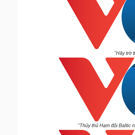
"Hãy trờ 
"Thủy thủ Hạm đội Baltic n