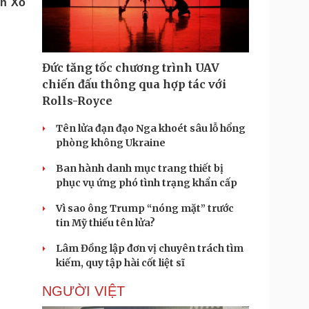
ên Xô
Doanh nghiệp 24h
Tin Công nghệ
Doanh nhân
Trải nghiệm
ì cộng đồng
Chuyển đổi số
Đức tăng tốc chương trình UAV
u lịch
Podcast
chiến đấu thông qua hợp tác với
Tư vấn
Câu chuyện thời sự
Rolls-Royce
Săn Tour
Đọc truyện đêm khuya
heck-in
Cửa sổ tình yêu
Tên lửa đạn đạo Nga khoét sâu lỗ hổng
Kể chuyện cho bé
phòng không Ukraine
Hạt giống tâm hồn
Ban hành danh mục trang thiết bị
phục vụ ứng phó tình trạng khẩn cấp
Vì sao ông Trump “nóng mặt” trước
tin Mỹ thiếu tên lửa?
Lâm Đồng lập đơn vị chuyên trách tìm
kiếm, quy tập hài cốt liệt sĩ
NGƯỜI VIỆT