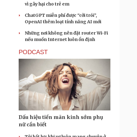
vì gây hại cho trẻ em
ChatGPT miễn phí được “cởi trói”,
OpenAI thêm loạt tính năng AI mới
Những nơi không nên đặt router Wi-Fi
nếu muốn Internet luôn ổn định
PODCAST
Dấu hiệu tiền mãn kinh sớm phụ
nữ cần biết
Tôi bất lực khi vợ luôn mang chuyện ở