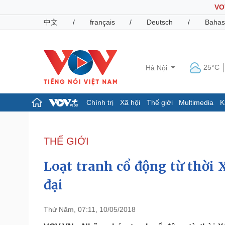
VO
中文
/
français
/
Deutsch
/
Bahas
25°C
Hà Nội
Chính trị
Xã hội
Thế giới
Multimedia
K
Chính trị
Xã hội
Đảng
Tin 24h
THẾ GIỚI
Tổ chức nhân sự
Dự báo thời tiết
Quốc hội
Giáo dục
Loạt tranh cổ động từ thời 
Nhận diện sự thật
Dấu ấn VOV
Việc làm
đại
Biển đảo
Pháp luật
Quân sự - Quốc phòng
Thứ Năm, 07:11, 10/05/2018
Vụ án
Vũ khí