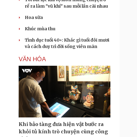
rể ra làm "vũ khí" sau mỗi lần cãi nhau
Hoa sữa
Khúc mùa thu
Tình dục tuổi 40+: Khác gì tuổi đôi mươi
và cách duy trì đời sống viên mãn
VĂN HÓA
Khi bảo tàng đưa hiện vật bước ra
khỏi tủ kính trò chuyện cùng công