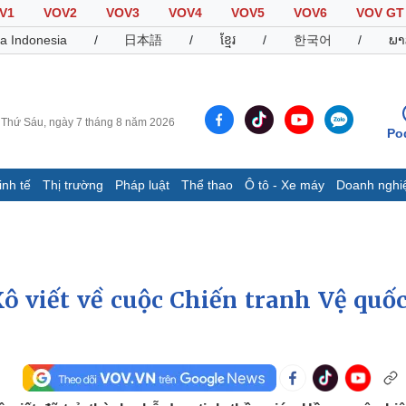
V1
VOV2
VOV3
VOV4
VOV5
VOV6
VOV GT
a Indonesia
/
日本語
/
ខ្មែរ
/
한국어
/
ພາ
Thứ Sáu, ngày 7 tháng 8 năm 2026
Po
inh tế
Thị trường
Pháp luật
Thể thao
Ô tô - Xe máy
Doanh nghi
Thế giới
Multimedia
K
Quan sát
Video
B
Cuộc sống đó đây
Ảnh
K
Hồ sơ
E-Magazine
Xô viết về cuộc Chiến tranh Vệ quốc
Infographic
Thể thao
Ô tô - Xe máy
D
Bóng đá
Ô tô
T