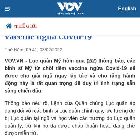
English
Lục quân Mỹ bắt đầu cho giải
ngũ những binh sĩ từ chối tiêm
THẾ GIỚI
/
vaccine ngừa Covid-19
Thứ Năm, 09:41, 03/02/2022
Chính trị
Xã hội
VOV.VN - Lục quân Mỹ hôm qua (2/2) thông báo, các
Đảng
Tin 24h
binh sĩ Mỹ từ chối tiêm vaccine ngừa Covid-19 sẽ
Tổ chức nhân sự
Dự báo thời tiết
được cho giải ngũ ngay lập tức và cho rằng hành
Quốc hội
Giáo dục
động này là rất quan trọng để duy trì tình trạng sẵn
Nhận diện sự thật
Dấu ấn VOV
sàng chiến đấu.
Việc làm
Biển đảo
Thông báo nêu rõ, Lệnh của Quân chủng Lục quân áp
dụng đối với các binh sĩ Lục quân chính quy, lực lượng dự
bị Lục quân tại ngũ và học viên các trường do Lục quân
quản lý, trừ khi họ đã được chấp thuận hoặc đang chờ
được miễn trừ.