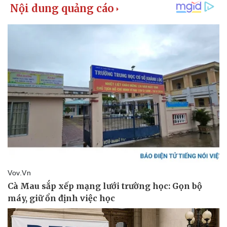
Pháp luật
Quân sự - Quốc phòng
Vụ án
Vũ khí
Tin nóng
Việt Nam
Tư vấn luật
Phân tích