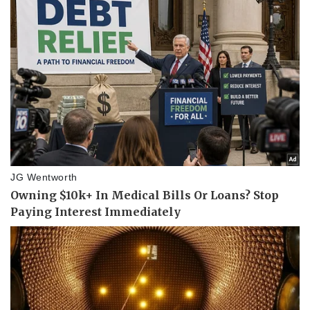
Thể thao
Ô tô - Xe máy
Bóng đá
Ô tô
Lịch thi đấu bóng đá
Xe máy
Thế giới thể thao
Tư vấn
eSports
Hậu trường