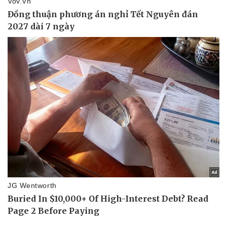
Sức khỏe
Đời sống
Dinh dưỡng - món ngon
Nhà đẹp
Cây thuốc
Blog
Sản phụ khoa
Tình yêu - Gia đình
Nhi khoa
Nam khoa
Làm đẹp - giảm cân
Phòng mạch online
Ăn sạch sống khỏe