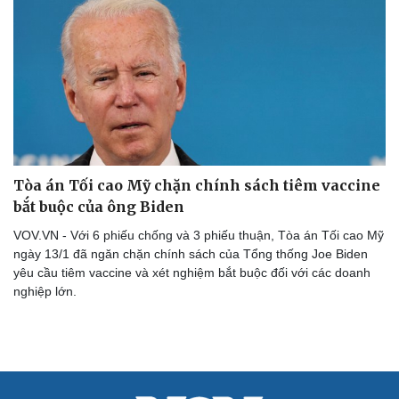
Tư vấn
Câu chuyện thời sự
Săn Tour
Đọc truyện đêm khuya
check-in
Cửa sổ tình yêu
Kể chuyện cho bé
Hạt giống tâm hồn
Tòa án Tối cao Mỹ chặn chính sách tiêm vaccine
bắt buộc của ông Biden
VOV.VN - Với 6 phiếu chống và 3 phiếu thuận, Tòa án Tối cao Mỹ
ngày 13/1 đã ngăn chặn chính sách của Tổng thống Joe Biden
yêu cầu tiêm vaccine và xét nghiệm bắt buộc đối với các doanh
nghiệp lớn.