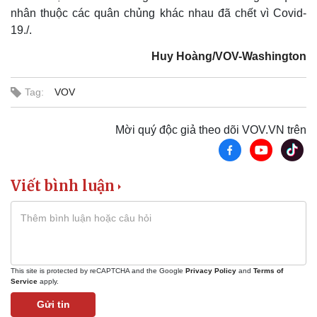
nhân thuộc các quân chủng khác nhau đã chết vì Covid-
Kinh tế
Thị trường
19./.
Bất động sản
Giá vàng
Khởi nghiệp
Tiêu dùng
Huy Hoàng/VOV-Washington
Tỷ giá
Chứng khoán
Tag:
VOV
Giá cà phê
Mời quý độc giả theo dõi VOV.VN trên
Viết bình luận
This site is protected by reCAPTCHA and the Google
Privacy Policy
and
Terms of
Service
apply.
Gửi tin