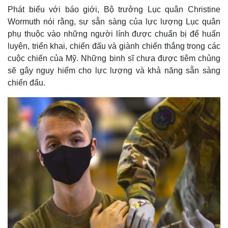
Phát biểu với báo giới, Bộ trưởng Lục quân Christine
Wormuth nói rằng, sự sẵn sàng của lực lượng Lục quân
phụ thuộc vào những người lính được chuẩn bị để huấn
luyện, triển khai, chiến đấu và giành chiến thắng trong các
cuộc chiến của Mỹ. Những binh sĩ chưa được tiêm chủng
sẽ gây nguy hiểm cho lực lượng và khả năng sẵn sàng
chiến đấu.
Thế giới
Multimedia
Quan sát
Video
Cuộc sống đó đây
Ảnh
Hồ sơ
E-Magazine
Infographic