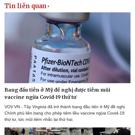
Tin liên quan
Bang đầu tiên ở Mỹ đề nghị được tiêm mũi
Văn hóa
Giải trí
vaccine ngừa Covid-19 thứ tư
Sân khấu - Điện ảnh
Nghệ sĩ
Văn học
Thời trang
VOV.VN - Tây Virginia đã trở thành bang đầu tiên ở Mỹ đề nghị
Âm nhạc
Sao Việt
Chính phủ liên bang cho phép tiêm liều vaccine ngừa Covid-19
Di sản
thứ tư, tức mũi tiêm nhắc lại thứ hai.