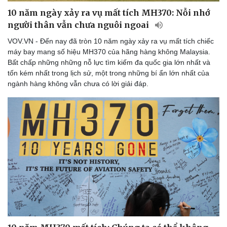
10 năm ngày xảy ra vụ mất tích MH370: Nỗi nhớ
người thân vẫn chưa nguôi ngoai
VOV.VN - Đến nay đã tròn 10 năm ngày xảy ra vụ mất tích chiếc
máy bay mang số hiệu MH370 của hãng hàng không Malaysia.
Du lịch
Podcast
Bất chấp những những nỗ lực tìm kiếm đa quốc gia lớn nhất và
Tư vấn
Câu chuyện thời sự
tốn kém nhất trong lịch sử, một trong những bí ẩn lớn nhất của
Săn Tour
Đọc truyện đêm khuya
ngành hàng không vẫn chưa có lời giải đáp.
check-in
Cửa sổ tình yêu
Kể chuyện cho bé
Hạt giống tâm hồn