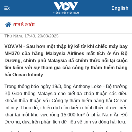
English
Malaysia nối lại cuộc tìm kiếm
mới cho MH370
THẾ GIỚI
/
Thứ Năm, 17:43, 20/03/2025
VOV.VN - Sau hơn một thập kỷ kể từ khi chiếc máy bay
MH370 của hãng Malaysia Airlines mất tích ở Ấn Độ
Chính trị
Xã hội
Dương, chính phủ Malaysia đã chính thức nối lại cuộc
Đảng
Tin 24h
tìm kiếm với sự tham gia của công ty thám hiểm hàng
Tổ chức nhân sự
Dự báo thời tiết
hải Ocean Infinity.
Quốc hội
Giáo dục
Nhận diện sự thật
Dấu ấn VOV
Trong thông báo ngày 19/3, ông Anthony Loke - Bộ trưởng
Việc làm
Bộ Giao thông Malaysia cho biết đã chấp thuận các điều
Biển đảo
khoản thỏa thuận với Công ty thám hiểm hàng hải Ocean
Infinity. Theo đó, chiến dịch tìm kiếm chính thức được triển
khai tại một khu vực rộng 15.000 km² ở phía Nam Ấn Độ
Dương, dựa trên phân tích dữ liệu vệ tinh và dòng hải lưu.