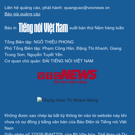
Liên hệ quảng cáo, phát hành: quangcao@vovnews.vn
Báo giá quảng cáo
Báo in
xuất bản thứ Năm hàng tuần
Tổng Biên tập: NGÔ THIỆU PHONG
Phó Tổng Biên tập: Phạm Công Hân, Đặng Thị Khanh, Giang
Trung Sơn, Nguyễn Tuyết Yến
Cơ quan chủ quản: ĐÀI TIẾNG NÓI VIỆT NAM
Không được sao chép lại bất kỳ thông tin nào từ website này khi
chưa có sự đồng ý bằng văn bản của Báo Điện tử Tiếng nói Việt
Nam
Giấy phép số 27/GP-BVHTTDL của Bộ Văn hóa, Thể thao và Du