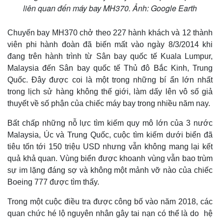
Quan sát
Video
liên quan đến máy bay MH370. Ảnh: Google Earth
Cuộc sống đó đây
Ảnh
Hồ sơ
E-Magazine
Chuyến bay MH370 chở theo 227 hành khách và 12 thành
Infographic
viên phi hành đoàn đã biến mất vào ngày 8/3/2014 khi
đang trên hành trình từ Sân bay quốc tế Kuala Lumpur,
Malaysia đến Sân bay quốc tế Thủ đô Bắc Kinh, Trung
Quốc. Đây được coi là một trong những bí ẩn lớn nhất
trong lịch sử hàng không thế giới, làm dấy lên vô số giả
thuyết về số phận của chiếc máy bay trong nhiều năm nay.
Bất chấp những nỗ lực tìm kiếm quy mô lớn của 3 nước
Malaysia, Úc và Trung Quốc, cuộc tìm kiếm dưới biển đã
tiêu tốn tới 150 triệu USD nhưng vẫn không mang lại kết
quả khả quan. Vùng biển được khoanh vùng vẫn bao trùm
sự im lặng đáng sợ và không một mảnh vỡ nào của chiếc
Boeing 777 được tìm thấy.
Trong một cuộc điều tra được công bố vào năm 2018, các
quan chức hé lộ nguyên nhân gây tai nạn có thể là do hệ