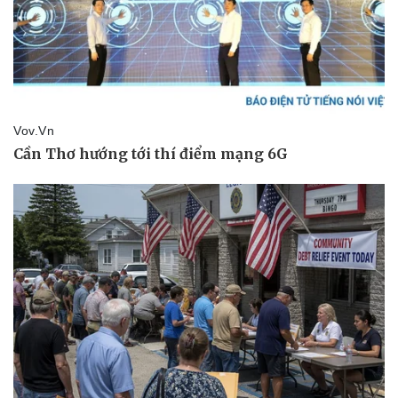
Thể thao
Ô tô - Xe máy
Bóng đá
Ô tô
Lịch thi đấu bóng đá
Xe máy
Thế giới thể thao
Tư vấn
eSports
Hậu trường