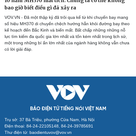
10 năm MH370 mất tích: Chúng ta có thể không
bao giờ biết điều gì đã xảy ra
VOV.VN - Đã một thập kỷ đã trôi qua kể từ khi chuyến bay mang
số hiệu MH370 di chuyển chệch hướng hẳn khỏi đường bay theo
kế hoạch đến Bắc Kinh và biến mất. Bất chấp những những nỗ
lực tìm kiếm đa quốc gia lớn nhất và tốn kém nhất trong lịch sử,
một trong những bí ẩn lớn nhất của ngành hàng không vẫn chưa
có lời giải đáp.
Cải chính
BÁO ĐIỆN TỬ TIẾNG NÓI VIỆT NAM
Trụ sở: 37 Bà Triệu, phường Cửa Nam, Hà Nội
Điện thoại: 84-24-22105148, 84-24-39785691
Thư điện tử: baodientuvov@vov.vn