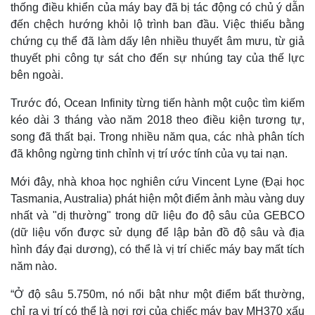
thống điều khiển của máy bay đã bị tác động có chủ ý dẫn
đến chệch hướng khỏi lộ trình ban đầu. Việc thiếu bằng
chứng cụ thể đã làm dấy lên nhiều thuyết âm mưu, từ giả
thuyết phi công tự sát cho đến sự nhúng tay của thế lực
bên ngoài.
Trước đó, Ocean Infinity từng tiến hành một cuộc tìm kiếm
kéo dài 3 tháng vào năm 2018 theo điều kiện tương tự,
Kinh tế
Thị trường
song đã thất bại. Trong nhiều năm qua, các nhà phân tích
Bất động sản
Giá vàng
đã không ngừng tinh chỉnh vị trí ước tính của vụ tai nạn.
Khởi nghiệp
Tiêu dùng
Tỷ giá
Mới đây, nhà khoa học nghiên cứu Vincent Lyne (Đại học
Chứng khoán
Tasmania, Australia) phát hiện một điểm ảnh màu vàng duy
Giá cà phê
nhất và "dị thường" trong dữ liệu đo độ sâu của GEBCO
(dữ liệu vốn được sử dụng để lập bản đồ độ sâu và địa
hình đáy đại dương), có thể là vị trí chiếc máy bay mất tích
năm nào.
“Ở độ sâu 5.750m, nó nổi bật như một điểm bất thường,
chỉ ra vị trí có thể là nơi rơi của chiếc máy bay MH370 xấu