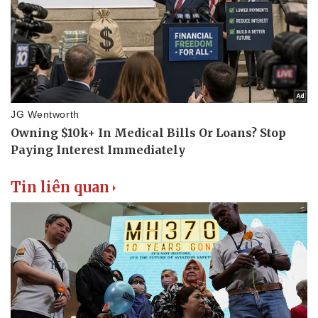
Tin liên quan
Văn hóa
Giải trí
Sân khấu - Điện ảnh
Nghệ sĩ
Văn học
Thời trang
Âm nhạc
Sao Việt