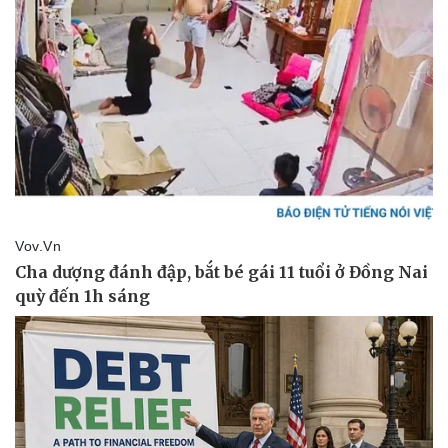
Sức khỏe
Đời sống
Dinh dưỡng - món ngon
Nhà đẹp
Cây thuốc
Blog
Sản phụ khoa
Tình yêu - Gia đình
Nhi khoa
Nam khoa
Làm đẹp - giảm cân
Phòng mạch online
Ăn sạch sống khỏe