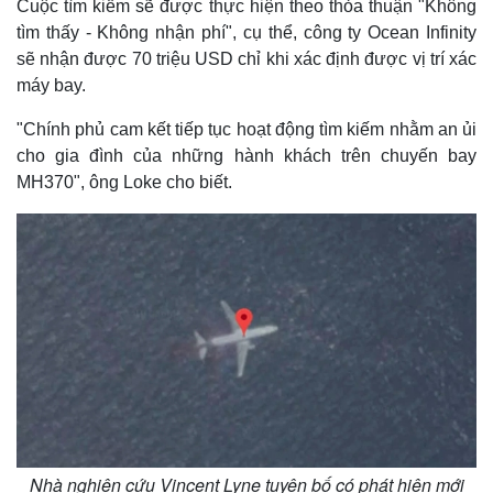
Cuộc tìm kiếm sẽ được thực hiện theo thỏa thuận "Không
tìm thấy - Không nhận phí", cụ thể, công ty Ocean Infinity
sẽ nhận được 70 triệu USD chỉ khi xác định được vị trí xác
máy bay.
"Chính phủ cam kết tiếp tục hoạt động tìm kiếm nhằm an ủi
cho gia đình của những hành khách trên chuyến bay
MH370", ông Loke cho biết.
Thế giới
Multimedia
Nhà nghiên cứu Vincent Lyne tuyên bố có phát hiện mới