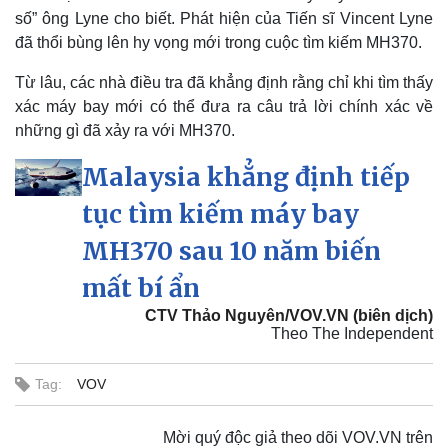
số” ông Lyne cho biết. Phát hiện của Tiến sĩ Vincent Lyne
đã thổi bùng lên hy vọng mới trong cuộc tìm kiếm MH370.
Từ lâu, các nhà điều tra đã khẳng định rằng chỉ khi tìm thấy
xác máy bay mới có thể đưa ra câu trả lời chính xác về
những gì đã xảy ra với MH370.
Malaysia khẳng định tiếp
tục tìm kiếm máy bay
MH370 sau 10 năm biến
mất bí ẩn
CTV Thảo Nguyên/VOV.VN (biên dịch)
Theo The Independent
Tag:
VOV
Pháp luật
Quân sự - Quốc phòng
Vụ án
Vũ khí
Mời quý độc giả theo dõi VOV.VN trên
Tin nóng
Việt Nam