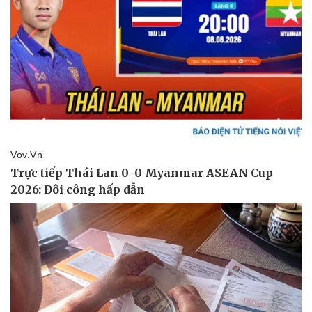
Vụ án
Vũ khí
Tin nóng
Việt Nam
Tư vấn luật
Phân tích