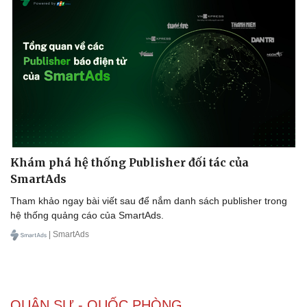
Doanh nghiệp
Công nghệ
Thông tin doanh nghiệp
Sành điệu
Doanh nghiệp 24h
Tin Công nghệ
Doanh nhân
Trải nghiệm
Vì cộng đồng
Chuyển đổi số
Khám phá hệ thống Publisher đối tác của
SmartAds
Tham khảo ngay bài viết sau để nắm danh sách publisher trong
hệ thống quảng cáo của SmartAds.
| SmartAds
QUÂN SỰ - QUỐC PHÒNG