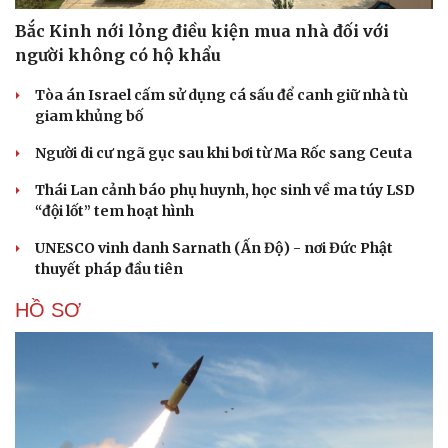
Bắc Kinh nới lỏng điều kiện mua nhà đối với
người không có hộ khẩu
Tòa án Israel cấm sử dụng cá sấu để canh giữ nhà tù
giam khủng bố
Người di cư ngã gục sau khi bơi từ Ma Rốc sang Ceuta
Thái Lan cảnh báo phụ huynh, học sinh về ma túy LSD
“đội lốt” tem hoạt hình
UNESCO vinh danh Sarnath (Ấn Độ) - nơi Đức Phật
thuyết pháp đầu tiên
HỒ SƠ