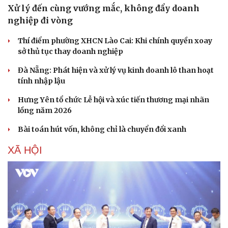
Xử lý đến cùng vướng mắc, không đẩy doanh
nghiệp đi vòng
Thí điểm phường XHCN Lào Cai: Khi chính quyền xoay
sở thủ tục thay doanh nghiệp
Đà Nẵng: Phát hiện và xử lý vụ kinh doanh lô than hoạt
tính nhập lậu
Hưng Yên tổ chức Lễ hội và xúc tiến thương mại nhãn
lồng năm 2026
Bài toán hút vốn, không chỉ là chuyển đổi xanh
XÃ HỘI
Du lịch
Podcast
Tư vấn
Câu chuyện thời sự
Săn Tour
Đọc truyện đêm khuya
check-in
Cửa sổ tình yêu
Kể chuyện cho bé