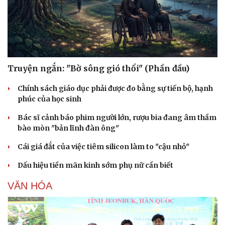
Truyện ngắn: "Bờ sông gió thổi" (Phần đầu)
Chính sách giáo dục phải được đo bằng sự tiến bộ, hạnh
phúc của học sinh
Bác sĩ cảnh báo phim người lớn, rượu bia đang âm thầm
bào mòn "bản lĩnh đàn ông"
Cái giá đắt của việc tiêm silicon làm to "cậu nhỏ"
Dấu hiệu tiền mãn kinh sớm phụ nữ cần biết
VĂN HÓA