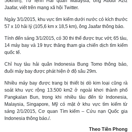
56km/h), Tư lệnh Hải quân Malaysia, ông Abdul Aziz
Jaafar, viết trên mạng xã hội Twitter.
Ngày 3/1/2015, khu vực tìm kiếm dưới nước có kích thước
57 x 10 hải lý (105,6 km x 18,5 km), ông Jaafar thông báo.
Tính đến sáng 3/1/2015, có 30 thi thể được trục vớt; 65 tàu,
14 máy bay và 19 trực thăng tham gia chiến dịch tìm kiếm
quốc tế.
Chỉ huy tàu hải quân Indonesia Bung Tomo thông báo,
đuôi máy bay được phát hiện ở độ sâu 29m.
Nhiều máy bay được trang bị thiết bị dò kim loại cũng rà
Thế giới
Multimedia
soát khu vực rộng 13.500 km2 ở ngoài khơi thành phố
Quan sát
Video
Pangkalan Bun, trong khi nhiều tàu đến từ Indonesia,
Cuộc sống đó đây
Ảnh
Malaysia, Singapore, Mỹ có mặt ở khu vực tìm kiếm từ
Hồ sơ
E-Magazine
sáng 2/1/2015, Cơ quan Tìm kiếm – Cứu nạn Quốc gia
Infographic
Indonesia thông báo./.
Theo Tiền Phong