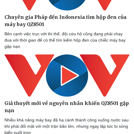
Thể thao
Ô tô - Xe máy
Bóng đá
Ô tô
Chuyên gia Pháp đến Indonesia tìm hộp đen của
Lịch thi đấu bóng đá
Xe máy
máy bay QZ8501
Thế giới thể thao
Tư vấn
eSports
Bên cạnh việc trục vớt thi thể, đội cứu hộ cũng đang phải chạy
Hậu trường
đua với thời gian để có thể tìm kiếm hộp đen của chiếc máy bay
gặp nạn.
Giả thuyết mới về nguyên nhân khiến QZ8501 gặp
nạn
Nhiều khả năng máy bay đã hạ cánh thành công xuống nước sau
khi phải đối mặt với một trận bão lớn, nhưng ngay lập tức bị sóng
biển nuốt trọn