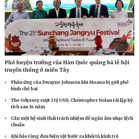
Phó huyện trưởng của Hàn Quốc quảng bá lễ hội
truyền thống ở miền Tây
Phản ứng của Dwayne Johnson khi Moana bị giới phê
bình chê bai
Văn hóa
Giải trí
Sân khấu - Điện ảnh
Nghệ sĩ
The Odyssey vượt 1 tỷ USD, Christopher Nolan tái lập kỳ
Văn học
Thời trang
tích sau 14 năm
Âm nhạc
Sao Việt
Cần một hệ sinh thái trách nhiệm để ngăn âm nhạc lệch
Di sản
chuẩn
Khi bảo tàng đưa hiện vật bước ra khỏi tủ kính trò