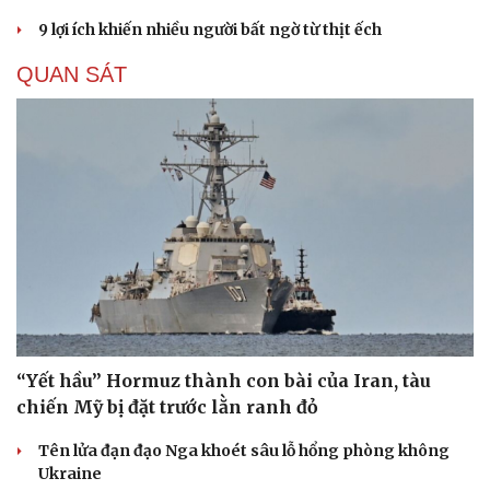
9 lợi ích khiến nhiều người bất ngờ từ thịt ếch
QUAN SÁT
“Yết hầu” Hormuz thành con bài của Iran, tàu
chiến Mỹ bị đặt trước lằn ranh đỏ
Tên lửa đạn đạo Nga khoét sâu lỗ hổng phòng không
Ukraine
Cải chính