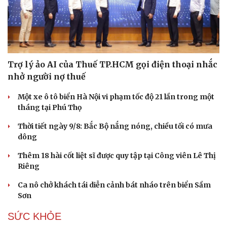
Hạt giống tâm hồn
Trợ lý ảo AI của Thuế TP.HCM gọi điện thoại nhắc
nhở người nợ thuế
Một xe ô tô biển Hà Nội vi phạm tốc độ 21 lần trong một
tháng tại Phú Thọ
Thời tiết ngày 9/8: Bắc Bộ nắng nóng, chiều tối có mưa
dông
Thêm 18 hài cốt liệt sĩ được quy tập tại Công viên Lê Thị
Riêng
Ca nô chở khách tái diễn cảnh bát nháo trên biển Sầm
Sơn
SỨC KHỎE