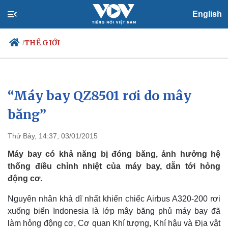
English
THẾ GIỚI
/
“Máy bay QZ8501 rơi do mây
Chính trị
Xã hội
Đảng
Tin 24h
băng”
Tổ chức nhân sự
Dự báo thời tiết
Quốc hội
Giáo dục
Thứ Bảy, 14:37, 03/01/2015
Nhận diện sự thật
Dấu ấn VOV
Việc làm
Máy bay có khả năng bị đóng băng, ảnh hưởng hệ
Biển đảo
thống điều chỉnh nhiệt của máy bay, dẫn tới hỏng
động cơ.
Nguyên nhân khả dĩ nhất khiến chiếc Airbus A320-200 rơi
xuống biển Indonesia là lớp mây băng phủ máy bay đã
làm hỏng động cơ, Cơ quan Khí tượng, Khí hậu và Địa vật