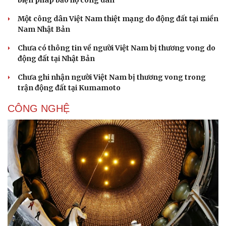
Một công dân Việt Nam thiệt mạng do động đất tại miền
Nam Nhật Bản
Chưa có thông tin về người Việt Nam bị thương vong do
động đất tại Nhật Bản
Chưa ghi nhận người Việt Nam bị thương vong trong
Sức khỏe
Đời sống
trận động đất tại Kumamoto
Dinh dưỡng - món ngon
Nhà đẹp
Cây thuốc
Blog
CÔNG NGHỆ
Sản phụ khoa
Tình yêu - Gia đình
Nhi khoa
Nam khoa
Làm đẹp - giảm cân
Phòng mạch online
Ăn sạch sống khỏe