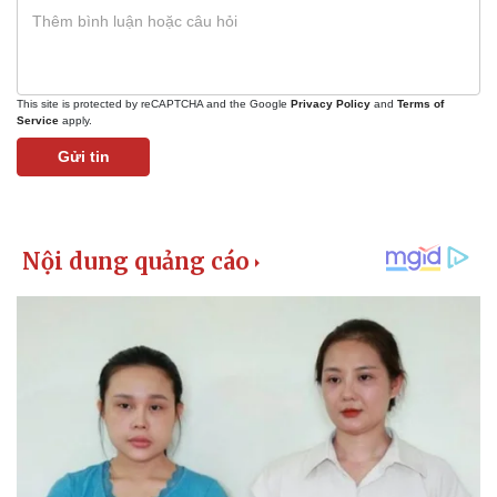
This site is protected by reCAPTCHA and the Google
Privacy Policy
and
Terms of
Service
apply.
Gửi tin
Kinh tế
Thị trường
Bất động sản
Giá vàng
Khởi nghiệp
Tiêu dùng
Tỷ giá
Chứng khoán