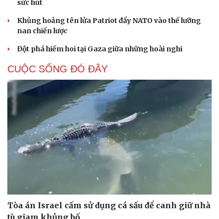
sức hút
Khủng hoảng tên lửa Patriot đẩy NATO vào thế lưỡng
nan chiến lược
Đột phá hiếm hoi tại Gaza giữa những hoài nghi
CUỘC SỐNG ĐÓ ĐÂY
Tòa án Israel cấm sử dụng cá sấu để canh giữ nhà
tù giam khủng bố