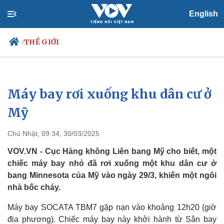
English
THẾ GIỚI
/
Máy bay rơi xuống khu dân cư ở
Chính trị
Xã hội
Đảng
Tin 24h
Mỹ
Tổ chức nhân sự
Dự báo thời tiết
Quốc hội
Giáo dục
Chủ Nhật, 09:34, 30/03/2025
Nhận diện sự thật
Dấu ấn VOV
Việc làm
VOV.VN - Cục Hàng không Liên bang Mỹ cho biết, một
Biển đảo
chiếc máy bay nhỏ đã rơi xuống một khu dân cư ở
bang Minnesota của Mỹ vào ngày 29/3, khiến một ngôi
nhà bốc cháy.
Máy bay SOCATA TBM7 gặp nạn vào khoảng 12h20 (giờ
địa phương). Chiếc máy bay này khởi hành từ Sân bay