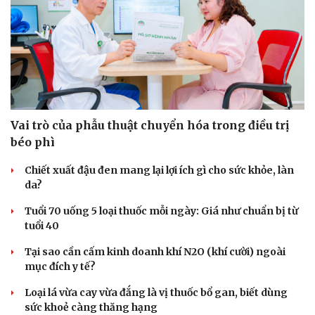
Vai trò của phẫu thuật chuyển hóa trong điều trị
béo phì
Chiết xuất đậu đen mang lại lợi ích gì cho sức khỏe, làn
da?
Tuổi 70 uống 5 loại thuốc mỗi ngày: Giá như chuẩn bị từ
Du lịch
Podcast
tuổi 40
Tư vấn
Câu chuyện thời sự
Tại sao cần cấm kinh doanh khí N2O (khí cười) ngoài
Săn Tour
Đọc truyện đêm khuya
mục đích y tế?
check-in
Cửa sổ tình yêu
Kể chuyện cho bé
Loại lá vừa cay vừa đắng là vị thuốc bổ gan, biết dùng
Hạt giống tâm hồn
sức khoẻ càng thăng hạng