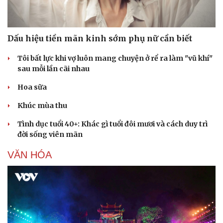
Dấu hiệu tiền mãn kinh sớm phụ nữ cần biết
Tôi bất lực khi vợ luôn mang chuyện ở rể ra làm "vũ khí"
sau mỗi lần cãi nhau
Hoa sữa
Khúc mùa thu
Sức khỏe
Đời sống
Tình dục tuổi 40+: Khác gì tuổi đôi mươi và cách duy trì
Dinh dưỡng - món ngon
Nhà đẹp
đời sống viên mãn
Cây thuốc
Blog
Sản phụ khoa
Tình yêu - Gia đình
VĂN HÓA
Nhi khoa
Nam khoa
Làm đẹp - giảm cân
Phòng mạch online
Ăn sạch sống khỏe