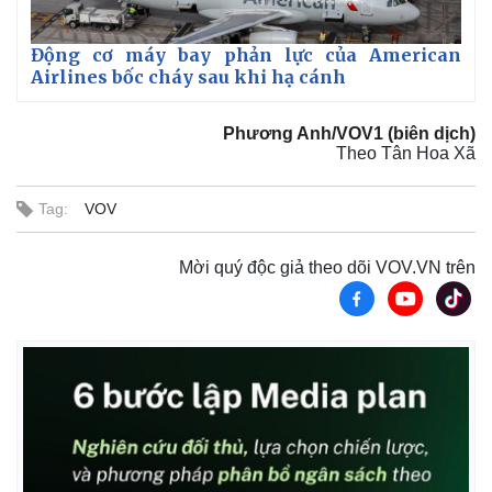
Động cơ máy bay phản lực của American
Airlines bốc cháy sau khi hạ cánh
Phương Anh/VOV1 (biên dịch)
Theo Tân Hoa Xã
Tag:
VOV
Thế giới
Multimedia
Mời quý độc giả theo dõi VOV.VN trên
Quan sát
Video
Cuộc sống đó đây
Ảnh
Hồ sơ
E-Magazine
Infographic