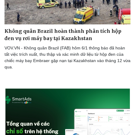
Không quân Brazil hoàn thành phân tích hộp
đen vụ rơi máy bay tại Kazakhstan
VOV.VN - Không quân Brazil (FAB) hôm 6/1 thông báo đã hoàn
tất việc trích xuất, thu thập và xác minh dữ liệu từ hộp đen của
chiếc máy bay Embraer gặp nạn tại Kazakhstan vào tháng 12 vừa
Thể thao
Ô tô - Xe máy
qua.
Bóng đá
Ô tô
Lịch thi đấu bóng đá
Xe máy
Thế giới thể thao
Tư vấn
eSports
Hậu trường