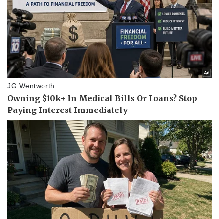
Kinh tế
Thị trường
Bất động sản
Giá vàng
Khởi nghiệp
Tiêu dùng
Tỷ giá
Chứng khoán
Giá cà phê