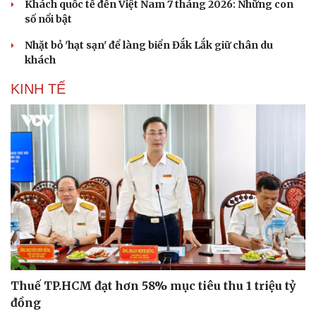
Khách quốc tế đến Việt Nam 7 tháng 2026: Những con
số nổi bật
Nhặt bỏ 'hạt sạn' để làng biển Đắk Lắk giữ chân du
khách
KINH TẾ
Văn hóa
Giải trí
Sân khấu - Điện ảnh
Nghệ sĩ
Văn học
Thời trang
Âm nhạc
Sao Việt
Thuế TP.HCM đạt hơn 58% mục tiêu thu 1 triệu tỷ
Di sản
đồng