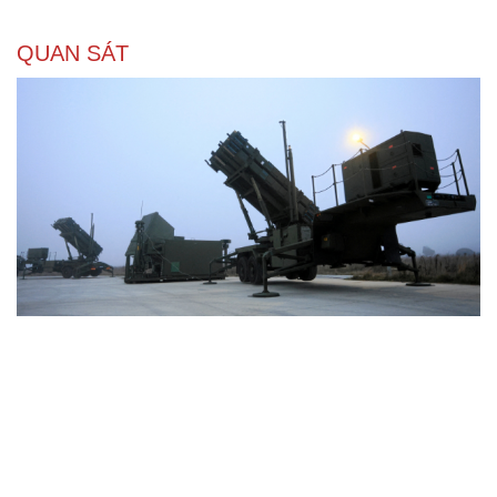
QUAN SÁT
Vì sao ông Trump “nóng mặt” trước tin Mỹ thiếu
tên lửa?
Xung đột Mỹ - Iran tạo hiệu ứng domino, Ukraine chịu
ảnh hưởng