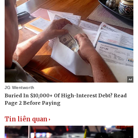
Pháp luật
Quân sự - Quốc phòng
Vụ án
Vũ khí
Tin nóng
Việt Nam
Tư vấn luật
Phân tích
Tin liên quan