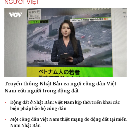
NGƯỜI VIỆT
Doanh nghiệp
Công nghệ
Thông tin doanh nghiệp
Sành điệu
Truyền thông Nhật Bản ca ngợi công dân Việt
Doanh nghiệp 24h
Tin Công nghệ
Doanh nhân
Trải nghiệm
Nam cứu người trong động đất
Vì cộng đồng
Chuyển đổi số
Động đất ở Nhật Bản: Việt Nam kịp thời triển khai các
biện pháp bảo hộ công dân
Một công dân Việt Nam thiệt mạng do động đất tại miền
Nam Nhật Bản