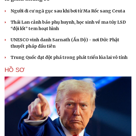
Người di cư ngã gục sau khi bơi từ Ma Rốc sang Ceuta
Thái Lan cảnh báo phụ huynh, học sinh về ma túy LSD
“đội lốt” tem hoạt hình
UNESCO vinh danh Sarnath (Ấn Độ) - nơi Đức Phật
thuyết pháp đầu tiên
Trung Quốc đạt đột phá trong phát triển lúa lai vô tính
HỒ SƠ
Cải chính