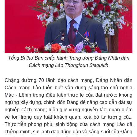
e
Thế giới
Multimedia
Quan sát
Video
Tổng Bí thư Ban chấp hành Trung ương Đảng Nhân dân
Cuộc sống đó đây
Ảnh
Cách mạng Lào Thongloun Sisoulith
Hồ sơ
E-Magazine
Infographic
Chặng đường 70 lãnh đạo cách mạng, Đảng Nhân dân
Cách mạng Lào luôn biết vận dụng sáng tạo chủ nghĩa
Mác - Lênin trong điều kiện thực tế của đất nước; không
ngừng xây dựng, chỉnh đốn Đảng để nâng cao dẫn dắt sự
nghiệp cách mạng; luôn giữ vững nguyên tắc, quan điểm
về tôn trọng quy luật khách quan, xoá bỏ tư tưởng cũ...
Thực tiễn phong phú, sinh động của cách mạng Lào đã
chứng minh, sự lãnh đạo đúng đắn và sáng suốt của Đảng