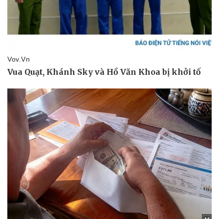
Văn hóa
Giải trí
Sân khấu - Điện ảnh
Nghệ sĩ
Văn học
Thời trang
Âm nhạc
Sao Việt
Di sản