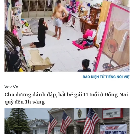
Sức khỏe
Đời sống
Dinh dưỡng - món ngon
Nhà đẹp
Cây thuốc
Blog
Sản phụ khoa
Tình yêu - Gia đình
Nhi khoa
Nam khoa
Làm đẹp - giảm cân
Phòng mạch online
Ăn sạch sống khỏe