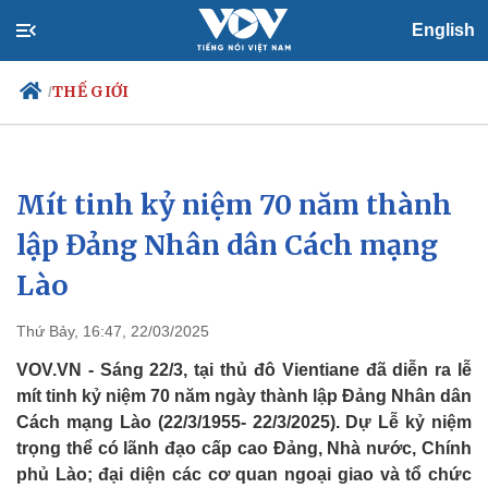
English
THẾ GIỚI
/
Mít tinh kỷ niệm 70 năm thành
Chính trị
Xã hội
Đảng
Tin 24h
lập Đảng Nhân dân Cách mạng
Tổ chức nhân sự
Dự báo thời tiết
Lào
Quốc hội
Giáo dục
Nhận diện sự thật
Dấu ấn VOV
Việc làm
Thứ Bảy, 16:47, 22/03/2025
Biển đảo
VOV.VN - Sáng 22/3, tại thủ đô Vientiane đã diễn ra lễ
mít tinh kỷ niệm 70 năm ngày thành lập Đảng Nhân dân
Cách mạng Lào (22/3/1955- 22/3/2025). Dự Lễ kỷ niệm
trọng thể có lãnh đạo cấp cao Đảng, Nhà nước, Chính
phủ Lào; đại diện các cơ quan ngoại giao và tổ chức