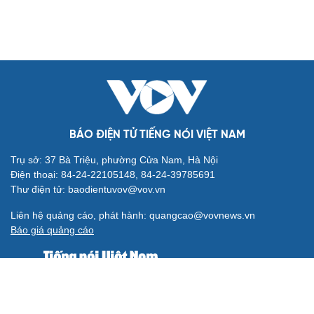
BÁO ĐIỆN TỬ TIẾNG NÓI VIỆT NAM
Trụ sở: 37 Bà Triệu, phường Cửa Nam, Hà Nội
Điện thoại: 84-24-22105148, 84-24-39785691
Thư điện tử: baodientuvov@vov.vn
Liên hệ quảng cáo, phát hành: quangcao@vovnews.vn
Báo giá quảng cáo
Báo in
xuất bản thứ Năm hàng tuần
Tổng Biên tập: NGÔ THIỆU PHONG
Phó Tổng Biên tập: Phạm Công Hân, Đặng Thị Khanh, Giang