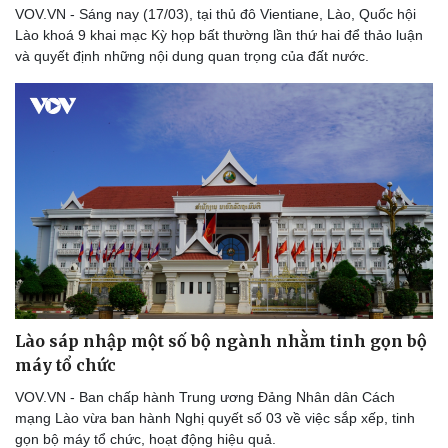
VOV.VN - Sáng nay (17/03), tại thủ đô Vientiane, Lào, Quốc hội
Lào khoá 9 khai mạc Kỳ họp bất thường lần thứ hai để thảo luận
và quyết định những nội dung quan trọng của đất nước.
Du lịch
Podcast
Tư vấn
Câu chuyện thời sự
Săn Tour
Đọc truyện đêm khuya
check-in
Cửa sổ tình yêu
Kể chuyện cho bé
Hạt giống tâm hồn
Lào sáp nhập một số bộ ngành nhằm tinh gọn bộ
máy tổ chức
VOV.VN - Ban chấp hành Trung ương Đảng Nhân dân Cách
mạng Lào vừa ban hành Nghị quyết số 03 về việc sắp xếp, tinh
gọn bộ máy tổ chức, hoạt động hiệu quả.