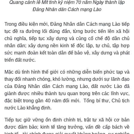
Quang cảnh lễ Mít tinh kỷ niệm 70 năm Ngày thành lập
Đảng Nhân dân Cách mạng Lào
Kinh tế
Thị trường
Trong điều kiện mới, Đảng Nhân dân Cách mạng Lào tiếp
Bất động sản
Giá vàng
tục đề ra đường lối đúng đắn, từng bước tiến lên xã hội
Khởi nghiệp
Tiêu dùng
chủ nghĩa, tiếp tục xây dựng và củng cố chế độ dân chủ
Tỷ giá
Chứng khoán
nhân dân; xây dựng nền kinh tế độc lập, tự chủ, tập hợp
Giá cà phê
sức mạnh đoàn kết toàn dân để bảo vệ, xây dưng và phát
triển đất nước.
Mặc dù tình hình thế giới có những diễn biến phức tạp và
thay đổi nhanh chóng, khó lường, nhưng dưới sự lãnh đạo
của Đảng Nhân dân Cách mạng Lào, đất nước Lào đã
giành được nhiều thành tựu quan trọng trên các lĩnh vực,
đặc biệt trong gần 40 năm đổi mới. Tổng bí thư, Chủ tịch
nước Lào khẳng định.
Tiếp tục giữ vững ổn định chính trị, trật tự xã hội cơ bản
được đảm bảo; kinh tế tăng trưởng, vấn đề cấp bách về