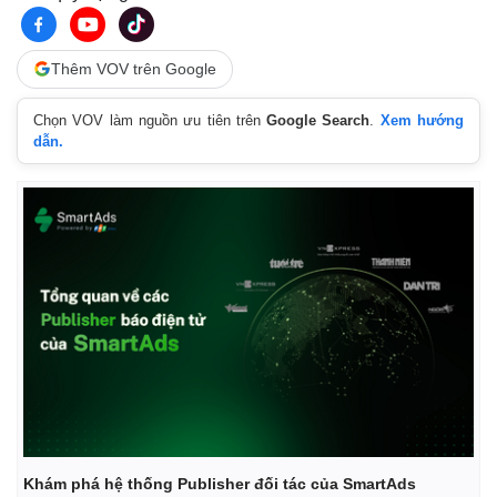
Thêm VOV trên Google
Chọn VOV làm nguồn ưu tiên trên
Google Search
.
Xem hướng
dẫn.
Thể thao
Ô tô - Xe máy
Bóng đá
Ô tô
Lịch thi đấu bóng đá
Xe máy
Thế giới thể thao
Tư vấn
eSports
Khám phá hệ thống Publisher đối tác của SmartAds