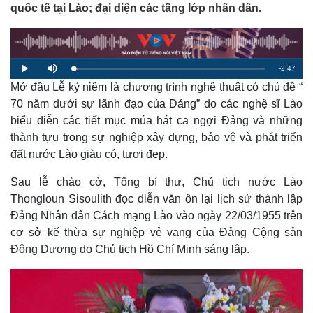
quốc tế tại Lào; đại diện các tầng lớp nhân dân.
R
-
2:47
L
P
M
o
l
u
a
Mở đầu Lễ kỷ niệm là chương trình nghệ thuật có chủ đề “
a
t
e
d
y
e
e
70 năm dưới sự lãnh đạo của Đảng” do các nghệ sĩ Lào
d
m
:
biểu diễn các tiết mục múa hát ca ngợi Đảng và những
2
.
a
4
thành tựu trong sự nghiệp xây dựng, bảo vệ và phát triển
4
%
đất nước Lào giàu có, tươi đẹp.
i
n
Sau lễ chào cờ, Tổng bí thư, Chủ tịch nước Lào
i
Thongloun Sisoulith đọc diễn văn ôn lại lịch sử thành lập
Đảng Nhân dân Cách mạng Lào vào ngày 22/03/1955 trên
n
cơ sở kế thừa sự nghiệp vẻ vang của Đảng Cộng sản
g
Đông Dương do Chủ tịch Hồ Chí Minh sáng lập.
T
i
m