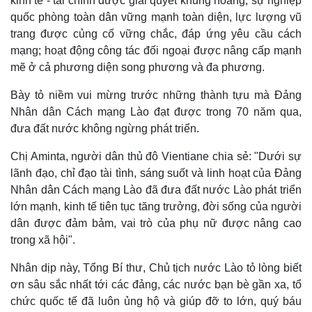
kinh tế - tài chính được giải quyết khủng hoảng, sự nghiệp
quốc phòng toàn dân vững mạnh toàn diện, lực lượng vũ
trang được củng cố vững chắc, đáp ứng yêu cầu cách
mạng; hoạt động công tác đối ngoại được nâng cấp mạnh
mẽ ở cả phương diện song phương và đa phương.
Bày tỏ niềm vui mừng trước những thành tựu mà Đảng
Nhân dân Cách mạng Lào đạt được trong 70 năm qua,
đưa đất nước không ngừng phát triển.
Chị Aminta, người dân thủ đô Vientiane chia sẻ: "Dưới sự
lãnh đạo, chỉ đạo tài tình, sáng suốt và linh hoạt của Đảng
Nhân dân Cách mạng Lào đã đưa đất nước Lào phát triển
lớn mạnh, kinh tế tiên tục tăng trưởng, đời sống của người
dân được đảm bảm, vai trò của phụ nữ được nâng cao
trong xã hội".
Nhân dịp này, Tổng Bí thư, Chủ tịch nước Lào tỏ lòng biết
ơn sâu sắc nhất tới các đảng, các nước bạn bè gần xa, tổ
chức quốc tế đã luôn ủng hộ và giúp đỡ to lớn, quý báu
Pháp luật
Quân sự - Quốc phòng