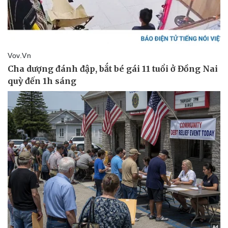
Vụ án
Vũ khí
Tin nóng
Việt Nam
Tư vấn luật
Phân tích