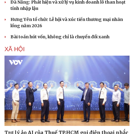
Đà Nẵng: Phát hiện và xử lý vụ kinh doanh lô than hoạt
tính nhập lậu
Hưng Yên tổ chức Lễ hội và xúc tiến thương mại nhãn
lồng năm 2026
Bài toán hút vốn, không chỉ là chuyển đổi xanh
XÃ HỘI
Du lịch
Podcast
Tư vấn
Câu chuyện thời sự
Săn Tour
Đọc truyện đêm khuya
check-in
Cửa sổ tình yêu
Trợ lý ảo AI của Thuế TP.HCM gọi điện thoại nhắc
Kể chuyện cho bé