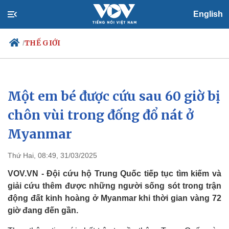
English
THẾ GIỚI
/
Một em bé được cứu sau 60 giờ bị
Chính trị
Xã hội
Đảng
Tin 24h
chôn vùi trong đống đổ nát ở
Tổ chức nhân sự
Dự báo thời tiết
Myanmar
Quốc hội
Giáo dục
Nhận diện sự thật
Dấu ấn VOV
Việc làm
Thứ Hai, 08:49, 31/03/2025
Biển đảo
VOV.VN - Đội cứu hộ Trung Quốc tiếp tục tìm kiếm và
giải cứu thêm được những người sống sót trong trận
động đất kinh hoàng ở Myanmar khi thời gian vàng 72
giờ đang đến gần.