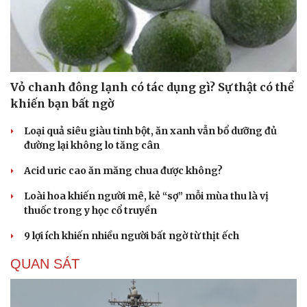
Vỏ chanh đông lạnh có tác dụng gì? Sự thật có thể
khiến bạn bất ngờ
Loại quả siêu giàu tinh bột, ăn xanh vẫn bổ dưỡng đủ
đường lại không lo tăng cân
Acid uric cao ăn măng chua được không?
Loài hoa khiến người mê, kẻ “sợ” mỗi mùa thu là vị
thuốc trong y học cổ truyền
9 lợi ích khiến nhiều người bất ngờ từ thịt ếch
QUAN SÁT