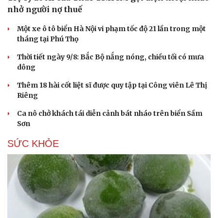
Hạt giống tâm hồn
nhở người nợ thuế
Một xe ô tô biển Hà Nội vi phạm tốc độ 21 lần trong một
tháng tại Phú Thọ
Thời tiết ngày 9/8: Bắc Bộ nắng nóng, chiều tối có mưa
dông
Thêm 18 hài cốt liệt sĩ được quy tập tại Công viên Lê Thị
Riêng
Ca nô chở khách tái diễn cảnh bát nháo trên biển Sầm
Sơn
SỨC KHỎE