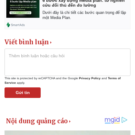
6 bước xây dựng media plan: từ nghiên
Giá cà phê
cứu đối thủ đến đo lường
Dưới đây là chi tiết các bước quan trọng để lập
một Media Plan.
Viết bình luận
This site is protected by reCAPTCHA and the Google
Privacy Policy
and
Terms of
Service
apply.
Gửi tin