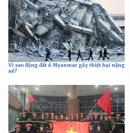
Vì sao động đất ở Myanmar gây thiệt hại nặng
nề?