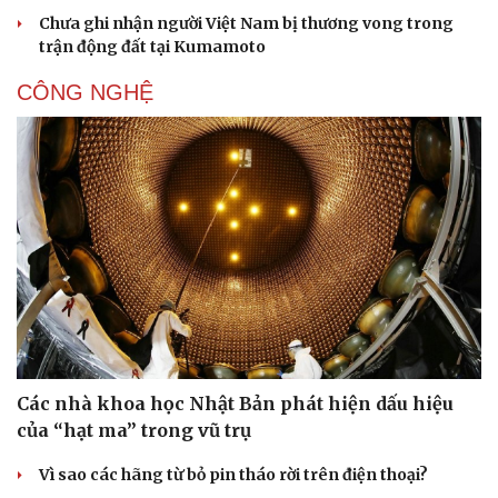
Chưa ghi nhận người Việt Nam bị thương vong trong
trận động đất tại Kumamoto
CÔNG NGHỆ
Sức khỏe
Đời sống
Dinh dưỡng - món ngon
Nhà đẹp
Cây thuốc
Blog
Sản phụ khoa
Tình yêu - Gia đình
Nhi khoa
Nam khoa
Làm đẹp - giảm cân
Phòng mạch online
Ăn sạch sống khỏe
Các nhà khoa học Nhật Bản phát hiện dấu hiệu
của “hạt ma” trong vũ trụ
Vì sao các hãng từ bỏ pin tháo rời trên điện thoại?