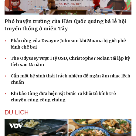
Phó huyện trưởng của Hàn Quốc quảng bá lễ hội
truyền thống ở miền Tây
Phản ứng của Dwayne Johnson khi Moana bị giới phê
bình chê bai
The Odyssey vượt 1 tỷ USD, Christopher Nolan tái lập kỳ
tích sau 14 năm
Cần một hệ sinh thái trách nhiệm để ngăn âm nhạc lệch
chuẩn
Văn hóa
Giải trí
Khi bảo tàng đưa hiện vật bước ra khỏi tủ kính trò
Sân khấu - Điện ảnh
Nghệ sĩ
chuyện cùng công chúng
Văn học
Thời trang
Âm nhạc
Sao Việt
DU LỊCH
Di sản