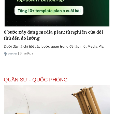
Doanh nghiệp
Công nghệ
Thông tin doanh nghiệp
Sành điệu
6 bước xây dựng media plan: từ nghiên cứu đối
Doanh nghiệp 24h
Tin Công nghệ
thủ đến đo lường
Doanh nhân
Trải nghiệm
Dưới đây là chi tiết các bước quan trọng để lập một Media Plan.
Vì cộng đồng
Chuyển đổi số
| SmartAds
QUÂN SỰ - QUỐC PHÒNG