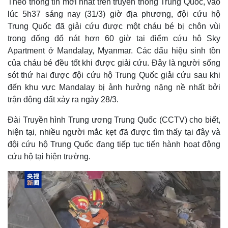
Theo thông tin mới nhất trên truyền thông Trung Quốc, vào
lúc 5h37 sáng nay (31/3) giờ địa phương, đội cứu hộ
Trung Quốc đã giải cứu được một cháu bé bị chôn vùi
trong đống đổ nát hơn 60 giờ tại điểm cứu hộ Sky
Apartment ở Mandalay, Myanmar. Các dấu hiệu sinh tồn
của cháu bé đều tốt khi được giải cứu. Đây là người sống
sót thứ hai được đội cứu hộ Trung Quốc giải cứu sau khi
đến khu vực Mandalay bị ảnh hưởng nặng nề nhất bởi
trận động đất xảy ra ngày 28/3.
Đài Truyền hình Trung ương Trung Quốc (CCTV) cho biết,
hiện tại, nhiều người mắc kẹt đã được tìm thấy tại đây và
đội cứu hộ Trung Quốc đang tiếp tục tiến hành hoạt động
cứu hộ tại hiện trường.