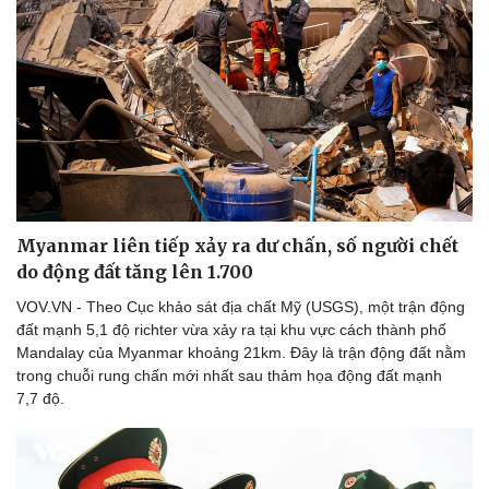
Thể thao
Ô tô - Xe máy
Bóng đá
Ô tô
Lịch thi đấu bóng đá
Xe máy
Thế giới thể thao
Tư vấn
eSports
Hậu trường
Myanmar liên tiếp xảy ra dư chấn, số người chết
do động đất tăng lên 1.700
VOV.VN - Theo Cục khảo sát địa chất Mỹ (USGS), một trận động
đất mạnh 5,1 độ richter vừa xảy ra tại khu vực cách thành phố
Mandalay của Myanmar khoảng 21km. Đây là trận động đất nằm
trong chuỗi rung chấn mới nhất sau thảm họa động đất mạnh
7,7 độ.