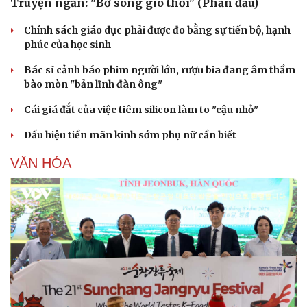
Truyện ngắn: "Bờ sông gió thổi" (Phần đầu)
Chính sách giáo dục phải được đo bằng sự tiến bộ, hạnh
phúc của học sinh
Bác sĩ cảnh báo phim người lớn, rượu bia đang âm thầm
bào mòn "bản lĩnh đàn ông"
Cái giá đắt của việc tiêm silicon làm to "cậu nhỏ"
Dấu hiệu tiền mãn kinh sớm phụ nữ cần biết
VĂN HÓA