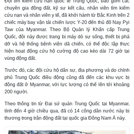
Đội tìm kiếm cứu nạn quốc tế Trung Quốc, bao gồm các
chuyên gia động đất, kỹ sư kết cấu, nhân viên tìm kiếm
cứu nạn và nhân viên y tế, đã khởi hành từ Bắc Kinh trên 2
chiếc máy bay vận tải chiến lược Y-20 đến thủ đô Nay Pyi
Taw của Myanmar. Theo Bộ Quản lý Khẩn cấp Trung
Quốc, đội này được trang bị máy dò sự sống, thiết bị phá
dỡ và hệ thống bệnh viện dã chiến, có thể độc lập thực
hiện hoạt động cứu hộ cường độ cao kéo dài 72 giờ tại
vùng động đất.
Trước đó, các đội cứu hộ dân sự, địa phương và do chính
phủ Trung Quốc điều động cũng đã đến các khu vực bị
động đất ở Myanmar, với lực lượng có thể lên tới khoảng
Thế giới
Multimedia
200 người.
Quan sát
Video
Cuộc sống đó đây
Ảnh
Theo thông tin từ Đại sứ quán Trung Quốc tại Myanmar,
Hồ sơ
E-Magazine
tính đến 4 giờ chiều qua, đã có 14 công dân nước này bị
Infographic
thương trong trận động đất tại quốc gia Đông Nam Á này.