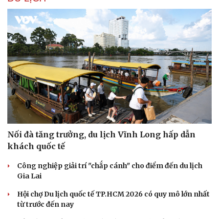
Nối đà tăng trưởng, du lịch Vĩnh Long hấp dẫn
Văn hóa
Giải trí
khách quốc tế
Sân khấu - Điện ảnh
Nghệ sĩ
Công nghiệp giải trí "chắp cánh" cho điểm đến du lịch
Văn học
Thời trang
Gia Lai
Âm nhạc
Sao Việt
Di sản
Hội chợ Du lịch quốc tế TP.HCM 2026 có quy mô lớn nhất
từ trước đến nay