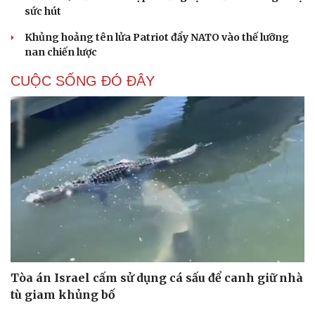
sức hút
Khủng hoảng tên lửa Patriot đẩy NATO vào thế lưỡng
nan chiến lược
CUỘC SỐNG ĐÓ ĐÂY
Tòa án Israel cấm sử dụng cá sấu để canh giữ nhà
tù giam khủng bố
Cải chính