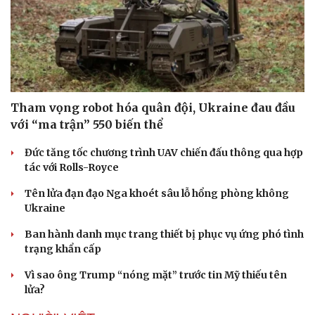
Doanh nghiệp
Công nghệ
Thông tin doanh nghiệp
Sành điệu
Doanh nghiệp 24h
Tin Công nghệ
Tham vọng robot hóa quân đội, Ukraine đau đầu
Doanh nhân
Trải nghiệm
với “ma trận” 550 biến thể
Vì cộng đồng
Chuyển đổi số
Đức tăng tốc chương trình UAV chiến đấu thông qua hợp
tác với Rolls-Royce
Tên lửa đạn đạo Nga khoét sâu lỗ hổng phòng không
Ukraine
Ban hành danh mục trang thiết bị phục vụ ứng phó tình
trạng khẩn cấp
Vì sao ông Trump “nóng mặt” trước tin Mỹ thiếu tên
lửa?