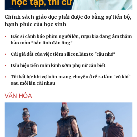
Chính sách giáo dục phải được đo bằng sự tiến bộ,
hạnh phúc của học sinh
Bác sĩ cảnh báo phim người lớn, rượu bia đang âm thầm
bào mòn "bản lĩnh đàn ông"
Cái giá đắt của việc tiêm silicon làm to "cậu nhỏ"
Dấu hiệu tiền mãn kinh sớm phụ nữ cần biết
Tôi bất lực khi vợ luôn mang chuyện ở rể ra làm "vũ khí"
sau mỗi lần cãi nhau
VĂN HÓA