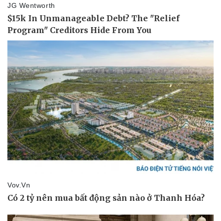
Vụ án
Vũ khí
Tin nóng
Việt Nam
Tư vấn luật
Phân tích