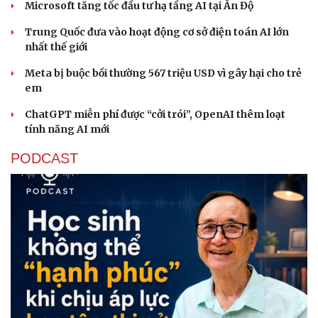
Microsoft tăng tốc đầu tư hạ tầng AI tại Ấn Độ
Trung Quốc đưa vào hoạt động cơ sở điện toán AI lớn
nhất thế giới
Meta bị buộc bồi thường 567 triệu USD vì gây hại cho trẻ
em
Sức khỏe
Đời sống
ChatGPT miễn phí được “cởi trói”, OpenAI thêm loạt
Dinh dưỡng - món ngon
Nhà đẹp
tính năng AI mới
Cây thuốc
Blog
PODCAST
Sản phụ khoa
Tình yêu - Gia đình
Nhi khoa
Nam khoa
Làm đẹp - giảm cân
Phòng mạch online
Ăn sạch sống khỏe