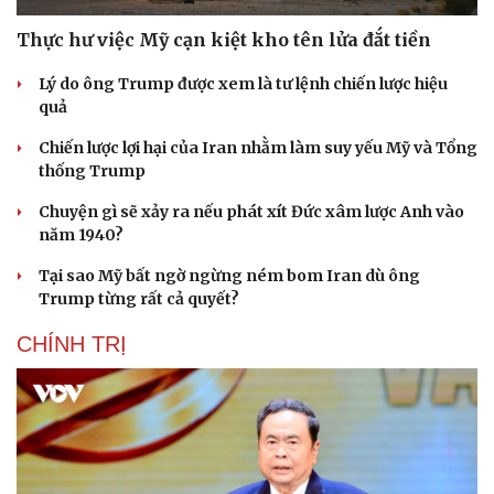
Thực hư việc Mỹ cạn kiệt kho tên lửa đắt tiền
Lý do ông Trump được xem là tư lệnh chiến lược hiệu
quả
Chiến lược lợi hại của Iran nhằm làm suy yếu Mỹ và Tổng
thống Trump
Chuyện gì sẽ xảy ra nếu phát xít Đức xâm lược Anh vào
năm 1940?
Tại sao Mỹ bất ngờ ngừng ném bom Iran dù ông
Trump từng rất cả quyết?
CHÍNH TRỊ