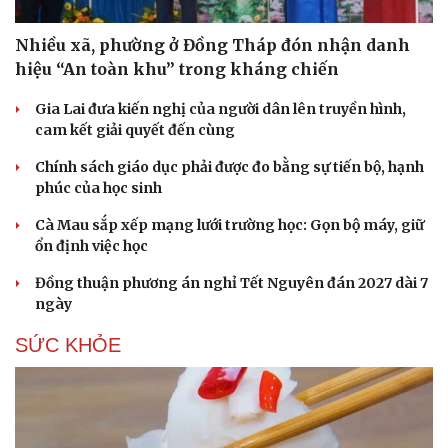
Nhiều xã, phường ở Đồng Tháp đón nhận danh
hiệu “An toàn khu” trong kháng chiến
Gia Lai đưa kiến nghị của người dân lên truyền hình,
cam kết giải quyết đến cùng
Chính sách giáo dục phải được đo bằng sự tiến bộ, hạnh
phúc của học sinh
Cà Mau sắp xếp mạng lưới trường học: Gọn bộ máy, giữ
ổn định việc học
Đồng thuận phương án nghỉ Tết Nguyên đán 2027 dài 7
ngày
SỨC KHỎE
Du lịch
Podcast
Tư vấn
Câu chuyện thời sự
Săn Tour
Đọc truyện đêm khuya
check-in
Cửa sổ tình yêu
Kể chuyện cho bé