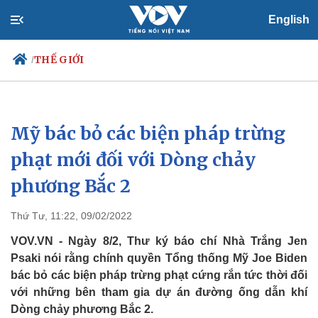
English
THẾ GIỚI
/
Mỹ bác bỏ các biện pháp trừng
Chính trị
Xã hội
Đảng
Tin 24h
phạt mới đối với Dòng chảy
Tổ chức nhân sự
Dự báo thời tiết
phương Bắc 2
Quốc hội
Giáo dục
Nhận diện sự thật
Dấu ấn VOV
Việc làm
Thứ Tư, 11:22, 09/02/2022
Biển đảo
VOV.VN - Ngày 8/2, Thư ký báo chí Nhà Trắng Jen
Psaki nói rằng chính quyền Tổng thống Mỹ Joe Biden
bác bỏ các biện pháp trừng phạt cứng rắn tức thời đối
với những bên tham gia dự án đường ống dẫn khí
Dòng chảy phương Bắc 2.