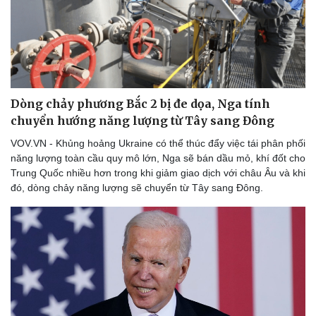
Thể thao
Ô tô - Xe máy
Bóng đá
Ô tô
Lịch thi đấu bóng đá
Xe máy
Thế giới thể thao
Tư vấn
eSports
Hậu trường
Dòng chảy phương Bắc 2 bị đe dọa, Nga tính
chuyển hướng năng lượng từ Tây sang Đông
VOV.VN - Khủng hoảng Ukraine có thể thúc đẩy việc tái phân phối
năng lượng toàn cầu quy mô lớn, Nga sẽ bán dầu mỏ, khí đốt cho
Trung Quốc nhiều hơn trong khi giảm giao dịch với châu Âu và khi
đó, dòng chảy năng lượng sẽ chuyển từ Tây sang Đông.