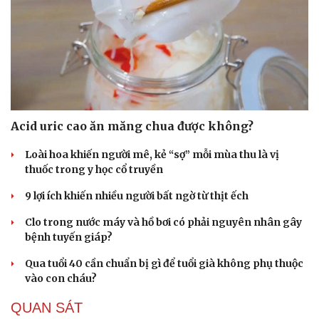
Hạt giống tâm hồn
Acid uric cao ăn măng chua được không?
Loài hoa khiến người mê, kẻ “sợ” mỗi mùa thu là vị
thuốc trong y học cổ truyền
9 lợi ích khiến nhiều người bất ngờ từ thịt ếch
Clo trong nước máy và hồ bơi có phải nguyên nhân gây
bệnh tuyến giáp?
Qua tuổi 40 cần chuẩn bị gì để tuổi già không phụ thuộc
vào con cháu?
QUAN SÁT