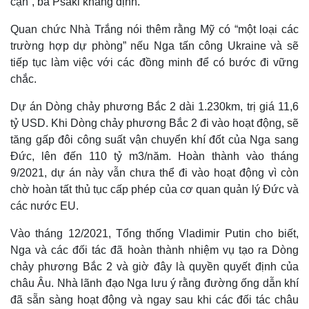
cận”, bà Psaki khẳng định.
Quan chức Nhà Trắng nói thêm rằng Mỹ có “một loại các
trường hợp dự phòng” nếu Nga tấn công Ukraine và sẽ
tiếp tục làm việc với các đồng minh để có bước đi vững
chắc.
Dự án Dòng chảy phương Bắc 2 dài 1.230km, trị giá 11,6
tỷ USD. Khi Dòng chảy phương Bắc 2 đi vào hoạt động, sẽ
tăng gấp đôi công suất vận chuyển khí đốt của Nga sang
Đức, lên đến 110 tỷ m3/năm. Hoàn thành vào tháng
9/2021, dự án này vẫn chưa thể đi vào hoạt động vì còn
chờ hoàn tất thủ tục cấp phép của cơ quan quản lý Đức và
Thế giới
Multimedia
các nước EU.
Quan sát
Video
Cuộc sống đó đây
Ảnh
Vào tháng 12/2021, Tổng thống Vladimir Putin cho biết,
Hồ sơ
E-Magazine
Nga và các đối tác đã hoàn thành nhiệm vụ tạo ra Dòng
Infographic
chảy phương Bắc 2 và giờ đây là quyền quyết định của
châu Âu. Nhà lãnh đạo Nga lưu ý rằng đường ống dẫn khí
đã sẵn sàng hoạt động và ngay sau khi các đối tác châu