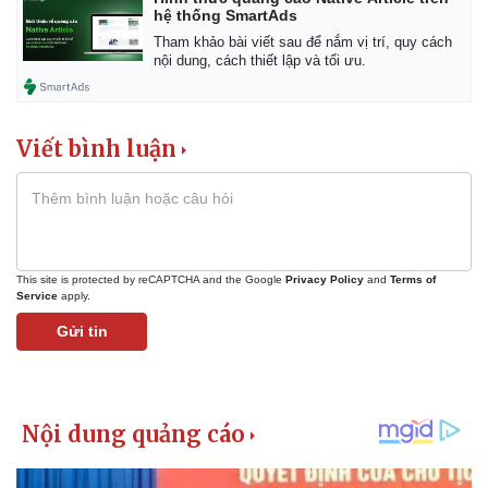
hệ thống SmartAds
Tham khảo bài viết sau để nắm vị trí, quy cách
nội dung, cách thiết lập và tối ưu.
Viết bình luận
This site is protected by reCAPTCHA and the Google
Privacy Policy
and
Terms of
Service
apply.
Gửi tin
Kinh tế
Thị trường
Bất động sản
Giá vàng
Khởi nghiệp
Tiêu dùng
Tỷ giá
Chứng khoán