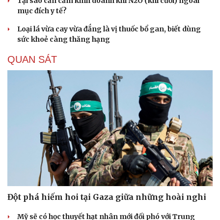
Tại sao cần cấm kinh doanh khí N2O (khí cười) ngoài
Hạt giống tâm hồn
mục đích y tế?
Loại lá vừa cay vừa đắng là vị thuốc bổ gan, biết dùng
sức khoẻ càng thăng hạng
QUAN SÁT
Đột phá hiếm hoi tại Gaza giữa những hoài nghi
Mỹ sẽ có học thuyết hạt nhân mới đối phó với Trung