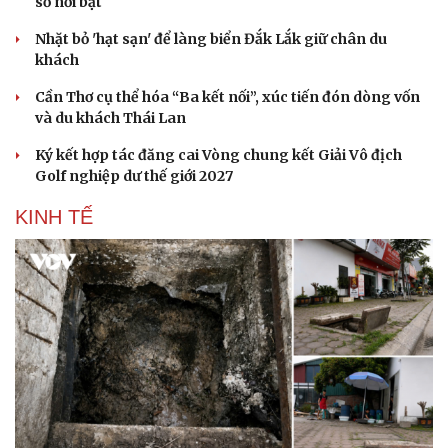
số nổi bật
Nhặt bỏ 'hạt sạn' để làng biển Đắk Lắk giữ chân du
khách
Cần Thơ cụ thể hóa “Ba kết nối”, xúc tiến đón dòng vốn
và du khách Thái Lan
Ký kết hợp tác đăng cai Vòng chung kết Giải Vô địch
Golf nghiệp dư thế giới 2027
KINH TẾ
Văn hóa
Giải trí
Sân khấu - Điện ảnh
Nghệ sĩ
Văn học
Thời trang
Âm nhạc
Sao Việt
Di sản