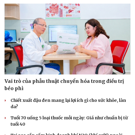
Vai trò của phẫu thuật chuyển hóa trong điều trị
béo phì
Chiết xuất đậu đen mang lại lợi ích gì cho sức khỏe, làn
da?
Du lịch
Podcast
Tư vấn
Câu chuyện thời sự
Tuổi 70 uống 5 loại thuốc mỗi ngày: Giá như chuẩn bị từ
Săn Tour
Đọc truyện đêm khuya
tuổi 40
check-in
Cửa sổ tình yêu
Kể chuyện cho bé