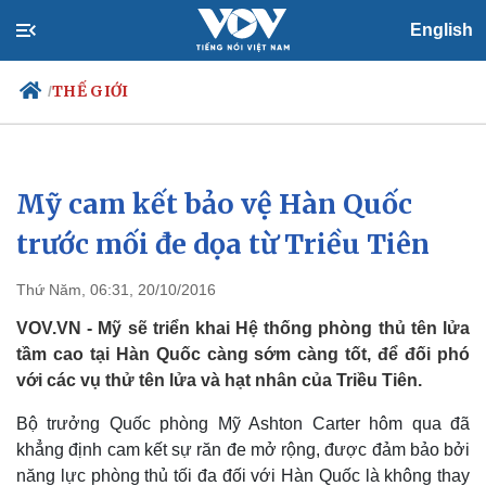
English
THẾ GIỚI
/
Mỹ cam kết bảo vệ Hàn Quốc
Chính trị
Xã hội
Đảng
Tin 24h
trước mối đe dọa từ Triều Tiên
Tổ chức nhân sự
Dự báo thời tiết
Quốc hội
Giáo dục
Thứ Năm, 06:31, 20/10/2016
Nhận diện sự thật
Dấu ấn VOV
Việc làm
VOV.VN - Mỹ sẽ triển khai Hệ thống phòng thủ tên lửa
Biển đảo
tầm cao tại Hàn Quốc càng sớm càng tốt, để đối phó
với các vụ thử tên lửa và hạt nhân của Triều Tiên.
Bộ trưởng Quốc phòng Mỹ Ashton Carter hôm qua đã
khẳng định cam kết sự răn đe mở rộng, được đảm bảo bởi
năng lực phòng thủ tối đa đối với Hàn Quốc là không thay