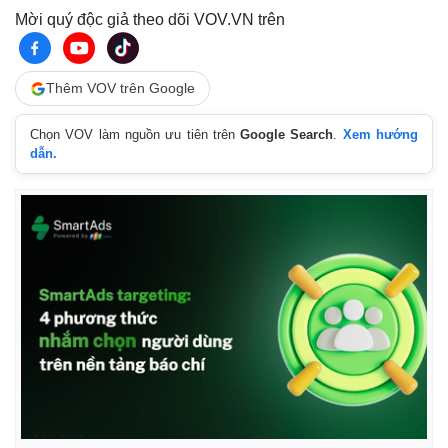
Mời quý độc giả theo dõi VOV.VN trên
Thêm VOV trên Google
Chọn VOV làm nguồn ưu tiên trên
Google Search
.
Xem hướng
dẫn.
Thế giới
Multimedia
Quan sát
Video
Cuộc sống đó đây
Ảnh
Hồ sơ
E-Magazine
Infographic