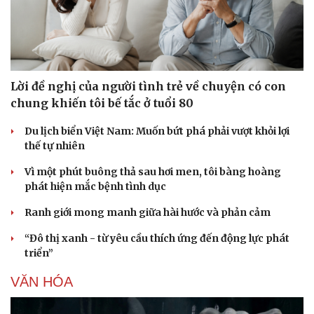
Lời đề nghị của người tình trẻ về chuyện có con
chung khiến tôi bế tắc ở tuổi 80
Sức khỏe
Đời sống
Dinh dưỡng - món ngon
Nhà đẹp
Du lịch biển Việt Nam: Muốn bứt phá phải vượt khỏi lợi
Cây thuốc
Blog
thế tự nhiên
Sản phụ khoa
Tình yêu - Gia đình
Nhi khoa
Vì một phút buông thả sau hơi men, tôi bàng hoàng
Nam khoa
phát hiện mắc bệnh tình dục
Làm đẹp - giảm cân
Ranh giới mong manh giữa hài hước và phản cảm
Phòng mạch online
Ăn sạch sống khỏe
“Đô thị xanh - từ yêu cầu thích ứng đến động lực phát
triển”
VĂN HÓA