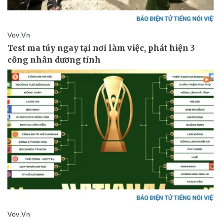
Kinh tế
Thị trường
Bất động sản
Giá vàng
Khởi nghiệp
Tiêu dùng
Tỷ giá
Chứng khoán