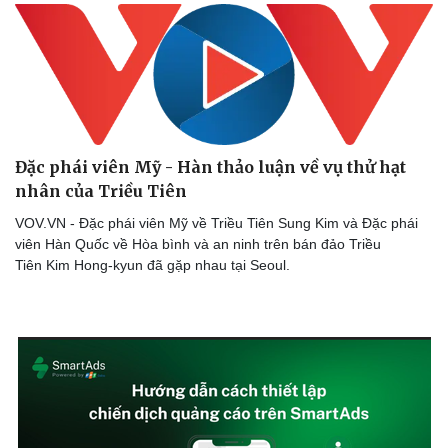
Thể thao
Ô tô - Xe máy
Bóng đá
Ô tô
Lịch thi đấu bóng đá
Xe máy
Thế giới thể thao
Tư vấn
eSports
Hậu trường
Đặc phái viên Mỹ - Hàn thảo luận về vụ thử hạt
nhân của Triều Tiên
VOV.VN - Đặc phái viên Mỹ về Triều Tiên Sung Kim và Đặc phái
viên Hàn Quốc về Hòa bình và an ninh trên bán đảo Triều
Tiên Kim Hong-kyun đã gặp nhau tại Seoul.