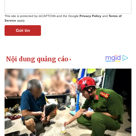
This site is protected by reCAPTCHA and the Google
Privacy Policy
and
Terms of
Service
apply.
Gửi tin