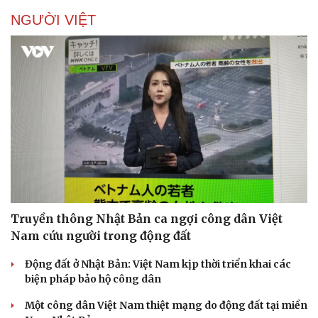
NGƯỜI VIỆT
Doanh nghiệp
Công nghệ
Thông tin doanh nghiệp
Sành điệu
Doanh nghiệp 24h
Tin Công nghệ
Doanh nhân
Trải nghiệm
Vì cộng đồng
Chuyển đổi số
Truyền thông Nhật Bản ca ngợi công dân Việt
Nam cứu người trong động đất
Động đất ở Nhật Bản: Việt Nam kịp thời triển khai các
biện pháp bảo hộ công dân
Một công dân Việt Nam thiệt mạng do động đất tại miền