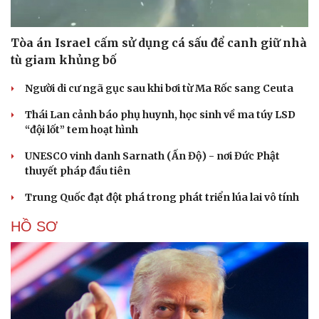
Tòa án Israel cấm sử dụng cá sấu để canh giữ nhà
tù giam khủng bố
Người di cư ngã gục sau khi bơi từ Ma Rốc sang Ceuta
Thái Lan cảnh báo phụ huynh, học sinh về ma túy LSD
“đội lốt” tem hoạt hình
UNESCO vinh danh Sarnath (Ấn Độ) - nơi Đức Phật
thuyết pháp đầu tiên
Trung Quốc đạt đột phá trong phát triển lúa lai vô tính
HỒ SƠ
Cải chính