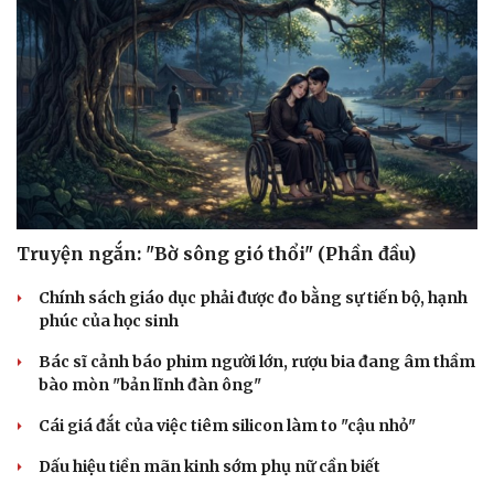
Sức khỏe
Đời sống
Truyện ngắn: "Bờ sông gió thổi" (Phần đầu)
Dinh dưỡng - món ngon
Nhà đẹp
Cây thuốc
Blog
Chính sách giáo dục phải được đo bằng sự tiến bộ, hạnh
Sản phụ khoa
Tình yêu - Gia đình
phúc của học sinh
Nhi khoa
Nam khoa
Bác sĩ cảnh báo phim người lớn, rượu bia đang âm thầm
Làm đẹp - giảm cân
bào mòn "bản lĩnh đàn ông"
Phòng mạch online
Cái giá đắt của việc tiêm silicon làm to "cậu nhỏ"
Ăn sạch sống khỏe
Dấu hiệu tiền mãn kinh sớm phụ nữ cần biết