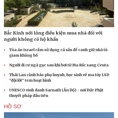
Bắc Kinh nới lỏng điều kiện mua nhà đối với
người không có hộ khẩu
Tòa án Israel cấm sử dụng cá sấu để canh giữ nhà tù
giam khủng bố
Người di cư ngã gục sau khi bơi từ Ma Rốc sang Ceuta
Thái Lan cảnh báo phụ huynh, học sinh về ma túy LSD
Cải chính
“đội lốt” tem hoạt hình
UNESCO vinh danh Sarnath (Ấn Độ) - nơi Đức Phật
thuyết pháp đầu tiên
HỒ SƠ