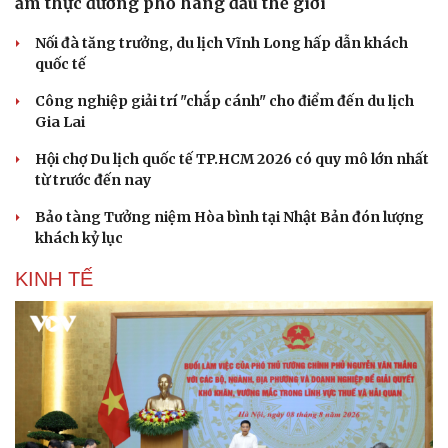
ẩm thực đường phố hàng đầu thế giới
Nối đà tăng trưởng, du lịch Vĩnh Long hấp dẫn khách
quốc tế
Công nghiệp giải trí "chắp cánh" cho điểm đến du lịch
Gia Lai
Hội chợ Du lịch quốc tế TP.HCM 2026 có quy mô lớn nhất
từ trước đến nay
Bảo tàng Tưởng niệm Hòa bình tại Nhật Bản đón lượng
khách kỷ lục
KINH TẾ
Văn hóa
Giải trí
Sân khấu - Điện ảnh
Nghệ sĩ
Văn học
Thời trang
Âm nhạc
Sao Việt
Di sản