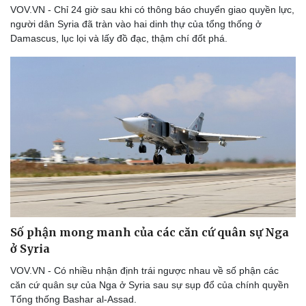
VOV.VN - Chỉ 24 giờ sau khi có thông báo chuyển giao quyền lực,
người dân Syria đã tràn vào hai dinh thự của tổng thống ở
Damascus, lục lọi và lấy đồ đạc, thậm chí đốt phá.
Thể thao
Ô tô - Xe máy
Bóng đá
Ô tô
Lịch thi đấu bóng đá
Xe máy
Thế giới thể thao
Tư vấn
eSports
Hậu trường
Số phận mong manh của các căn cứ quân sự Nga
ở Syria
VOV.VN - Có nhiều nhận định trái ngược nhau về số phận các
căn cứ quân sự của Nga ở Syria sau sự sụp đổ của chính quyền
Tổng thống Bashar al-Assad.