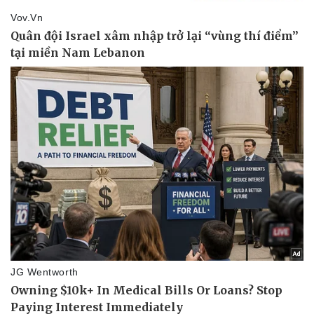
Kinh tế
Thị trường
Bất động sản
Giá vàng
Khởi nghiệp
Tiêu dùng
Tỷ giá
Chứng khoán
Giá cà phê