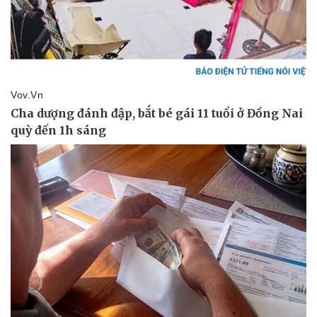
Pháp luật
Quân sự - Quốc phòng
Vụ án
Vũ khí
Tin nóng
Việt Nam
Tư vấn luật
Phân tích