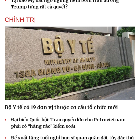
Tại sao Mỹ bất ngờ ngừng ném bom Iran dù ông
Trump từng rất cả quyết?
CHÍNH TRỊ
Bộ Y tế có 19 đơn vị thuộc cơ cấu tổ chức mới
Đại biểu Quốc hội: Trao quyền lớn cho Petrovietnam
phải có “hàng rào” kiểm soát
Đề xuất tăng tuổi nghỉ hưu sĩ quan quân đội, tùy đặc thù