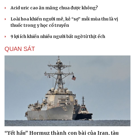
Acid uric cao ăn măng chua được không?
Loài hoa khiến người mê, kẻ “sợ” mỗi mùa thu là vị
thuốc trong y học cổ truyền
9 lợi ích khiến nhiều người bất ngờ từ thịt ếch
QUAN SÁT
“Yết hầu” Hormuz thành con bài của Iran, tàu