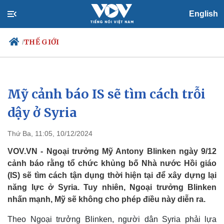
English
THẾ GIỚI
/
Mỹ cảnh báo IS sẽ tìm cách trỗi
Chính trị
Xã hội
Đảng
Tin 24h
dậy ở Syria
Tổ chức nhân sự
Dự báo thời tiết
Quốc hội
Giáo dục
Thứ Ba, 11:05, 10/12/2024
Nhận diện sự thật
Dấu ấn VOV
Việc làm
VOV.VN - Ngoại trưởng Mỹ Antony Blinken ngày 9/12
Biển đảo
cảnh báo rằng tổ chức khủng bố Nhà nước Hồi giáo
(IS) sẽ tìm cách tận dụng thời hiện tại để xây dựng lại
năng lực ở Syria. Tuy nhiên, Ngoại trưởng Blinken
nhấn mạnh, Mỹ sẽ không cho phép điều này diễn ra.
Theo Ngoại trưởng Blinken, người dân Syria phải lựa