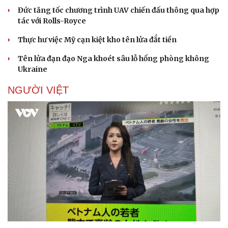
Đức tăng tốc chương trình UAV chiến đấu thông qua hợp
tác với Rolls-Royce
Thực hư việc Mỹ cạn kiệt kho tên lửa đắt tiền
Tên lửa đạn đạo Nga khoét sâu lỗ hổng phòng không
Ukraine
NGƯỜI VIỆT
Doanh nghiệp
Công nghệ
Thông tin doanh nghiệp
Sành điệu
Doanh nghiệp 24h
Tin Công nghệ
Doanh nhân
Trải nghiệm
Vì cộng đồng
Chuyển đổi số