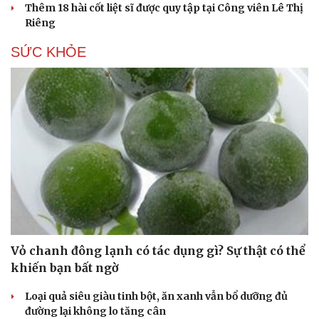
Thêm 18 hài cốt liệt sĩ được quy tập tại Công viên Lê Thị
Riêng
SỨC KHỎE
Du lịch
Podcast
Tư vấn
Câu chuyện thời sự
Săn Tour
Đọc truyện đêm khuya
Vỏ chanh đông lạnh có tác dụng gì? Sự thật có thể
check-in
Cửa sổ tình yêu
Kể chuyện cho bé
khiến bạn bất ngờ
Hạt giống tâm hồn
Loại quả siêu giàu tinh bột, ăn xanh vẫn bổ dưỡng đủ
đường lại không lo tăng cân