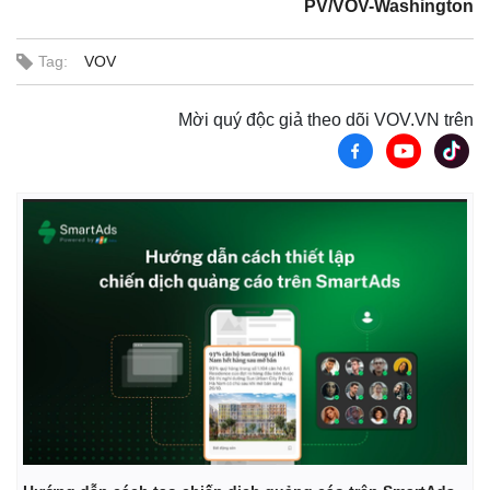
PV/VOV-Washington
Tag:
VOV
Mời quý độc giả theo dõi VOV.VN trên
Thế giới
Multimedia
Quan sát
Video
Cuộc sống đó đây
Ảnh
Hồ sơ
E-Magazine
Infographic