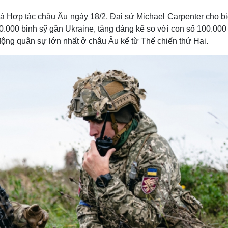
Lịch thi đấu bóng đá
Xe máy
và Hợp tác châu Âu ngày 18/2, Đại sứ Michael Carpenter cho bi
Thế giới thể thao
Tư vấn
eSports
V
0.000 binh sỹ gần Ukraine, tăng đáng kể so với con số 100.00
Hậu trường
 động quân sự lớn nhất ở châu Âu kể từ Thế chiến thứ Hai.
Văn hóa
Giải trí
D
Sân khấu - Điện ảnh
Nghệ sĩ
Văn học
Thời trang
Âm nhạc
Sao Việt
c
Di sản