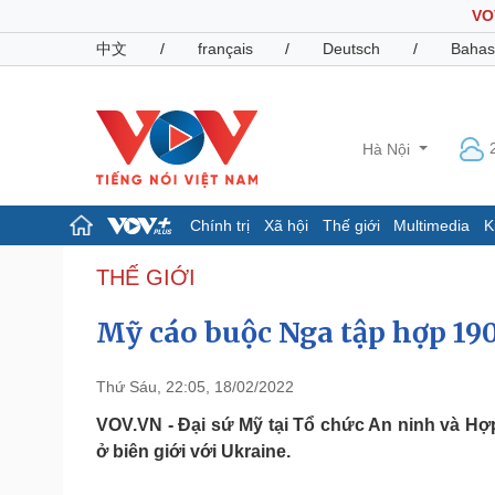
VO
中文
/
français
/
Deutsch
/
Bahas
Hà Nội
Chính trị
Xã hội
Thế giới
Multimedia
K
Chính trị
Xã hội
THẾ GIỚI
Đảng
Tin 24h
Mỹ cáo buộc Nga tập hợp 19
Tổ chức nhân sự
Dự báo thời tiết
Quốc hội
Giáo dục
Nhận diện sự thật
Dấu ấn VOV
Thứ Sáu, 22:05, 18/02/2022
Việc làm
Biển đảo
VOV.VN - Đại sứ Mỹ tại Tổ chức An ninh và Hợ
ở biên giới với Ukraine.
Pháp luật
Quân sự - Quốc phòng
Vụ án
Vũ khí