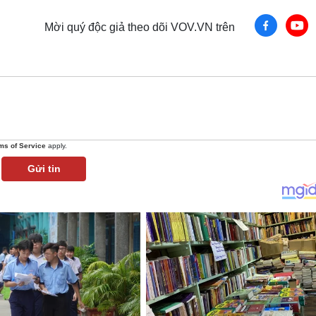
Mời quý độc giả theo dõi VOV.VN trên
ms of Service
apply.
Gửi tin