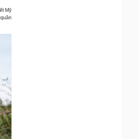
Doanh nghiệp 24h
Tin Công nghệ
ết Mỹ
Doanh nhân
Trải nghiệm
ì cộng đồng
Chuyển đổi số
0 quân
u lịch
Podcast
Tư vấn
Câu chuyện thời sự
Săn Tour
Đọc truyện đêm khuya
heck-in
Cửa sổ tình yêu
Kể chuyện cho bé
Hạt giống tâm hồn