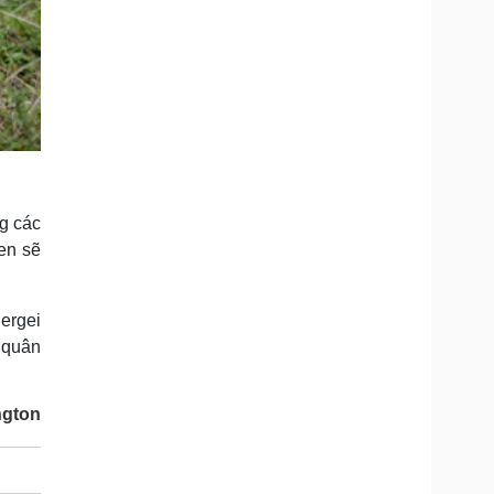
g các
en sẽ
ergei
 quân
gton