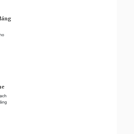
 đáng
cho
ne
oạch
căng