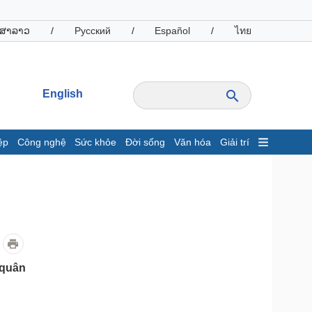
ສາລາວ
/
Русский
/
Español
/
ไทย
English
ệp
Công nghệ
Sức khỏe
Đời sống
Văn hóa
Giải trí
inh tế
Thị trường
ất động sản
Giá vàng
hởi nghiệp
Tiêu dùng
Tỷ giá
Chứng khoán
Giá cà phê
 quân
oanh nghiệp
Công nghệ
hông tin doanh nghiệp
Sành điệu