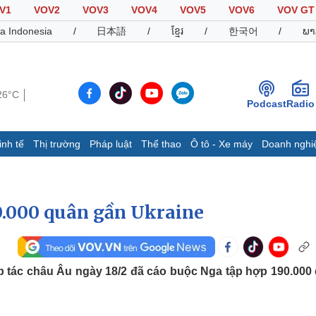
V1
VOV2
VOV3
VOV4
VOV5
VOV6
VOV GT
a Indonesia
/
日本語
/
ខ្មែរ
/
한국어
/
ພາ
26°C
Podcast
Radio
inh tế
Thị trường
Pháp luật
Thể thao
Ô tô - Xe máy
Doanh nghi
Thế giới
Multimedia
K
Quan sát
Video
B
0.000 quân gần Ukraine
Cuộc sống đó đây
Ảnh
K
Hồ sơ
E-Magazine
Infographic
p tác châu Âu ngày 18/2 đã cáo buộc Nga tập hợp 190.000
Thể thao
Ô tô - Xe máy
D
Bóng đá
Ô tô
T