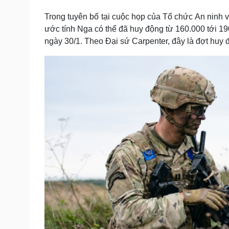
Tin nóng
Việt Nam
Trong tuyên bố tại cuộc họp của Tổ chức An ninh 
Tư vấn luật
Phân tích
ước tính Nga có thể đã huy động từ 160.000 tới 19
ngày 30/1. Theo Đại sứ Carpenter, đây là đợt huy
Sức khỏe
Đời sống
Dinh dưỡng - món ngon
Nhà đẹp
Cây thuốc
Blog
Sản phụ khoa
Tình yêu - Gia đình
Nhi khoa
Nam khoa
Làm đẹp - giảm cân
Phòng mạch online
Ăn sạch sống khỏe
Cải chính