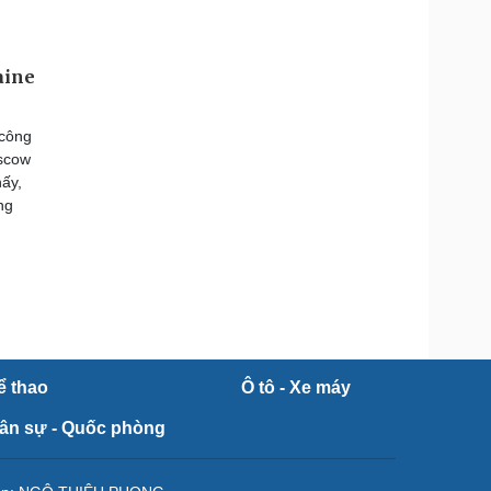
aine
 công
oscow
hấy,
ng
ể thao
Ô tô - Xe máy
ân sự - Quốc phòng