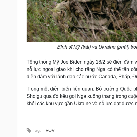
Binh sĩ Mỹ (trái) và Ukraine (phải) t
Tổng thống Mỹ Joe Biden ngày 18/2 sẽ điện đàm v
nỗ lực ngoại giao khi cho rằng Nga có thể tấn c
điện đàm với lãnh đạo các nước Canada, Pháp, Đứ
Trong một diễn biến liên quan, Bộ trưởng Quốc 
Shoigu qua đó kêu gọi Nga xuống thang trong cuộ
khỏi các khu vực gần Ukraine và nỗ lực đạt được mộ
Tag:
VOV