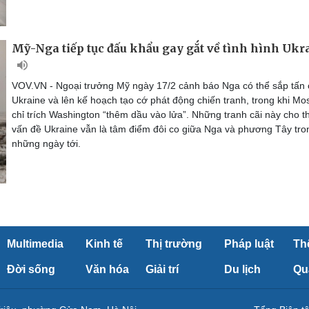
Mỹ-Nga tiếp tục đấu khẩu gay gắt về tình hình Ukr
VOV.VN - Ngoại trưởng Mỹ ngày 17/2 cảnh báo Nga có thể sắp tấn
Ukraine và lên kế hoạch tạo cớ phát động chiến tranh, trong khi M
chỉ trích Washington “thêm dầu vào lửa”. Những tranh cãi này cho t
vấn đề Ukraine vẫn là tâm điểm đôi co giữa Nga và phương Tây tro
những ngày tới.
Multimedia
Kinh tế
Thị trường
Pháp luật
Th
Đời sống
Văn hóa
Giải trí
Du lịch
Qu