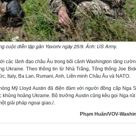
rong cuộc diễn tập gần Yavoriv ngày 25/9. Ảnh: US Army.
ới các lãnh đạo châu Âu trong bối cảnh Washington tăng cườn
ông Ukraine. Theo thông tin từ Nhà Trắng, Tổng thống Joe Bid
c, Italy, Ba Lan, Rumani, Anh, Liên minh Châu Âu và NATO.
phòng Mỹ Lloyd Austin đã điện đàm với người đồng cấp Nga S
c khủng hoảng Ukraine. Bộ trưởng Austin cũng kêu gọi Nga rút
t giải pháp ngoại giao./.
Phạm Huân/VOV-Washin