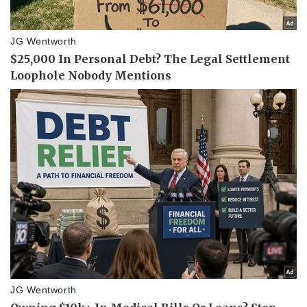
Kinh tế
Thị trường
Bất động sản
Giá vàng
Khởi nghiệp
Tiêu dùng
Tỷ giá
Chứng khoán