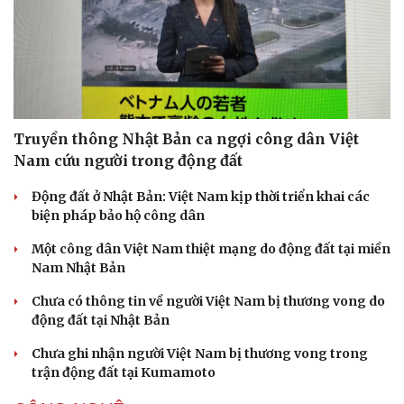
Doanh nghiệp
Công nghệ
Thông tin doanh nghiệp
Sành điệu
Doanh nghiệp 24h
Tin Công nghệ
Truyền thông Nhật Bản ca ngợi công dân Việt
Doanh nhân
Trải nghiệm
Nam cứu người trong động đất
Vì cộng đồng
Chuyển đổi số
Động đất ở Nhật Bản: Việt Nam kịp thời triển khai các
biện pháp bảo hộ công dân
Một công dân Việt Nam thiệt mạng do động đất tại miền
Nam Nhật Bản
Chưa có thông tin về người Việt Nam bị thương vong do
động đất tại Nhật Bản
Chưa ghi nhận người Việt Nam bị thương vong trong
trận động đất tại Kumamoto