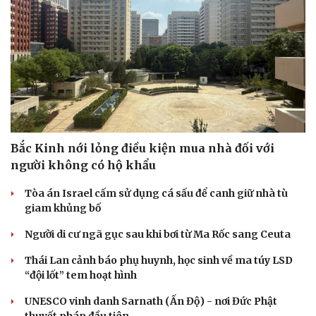
Bắc Kinh nới lỏng điều kiện mua nhà đối với
người không có hộ khẩu
Tòa án Israel cấm sử dụng cá sấu để canh giữ nhà tù
giam khủng bố
Người di cư ngã gục sau khi bơi từ Ma Rốc sang Ceuta
Thái Lan cảnh báo phụ huynh, học sinh về ma túy LSD
“đội lốt” tem hoạt hình
UNESCO vinh danh Sarnath (Ấn Độ) - nơi Đức Phật
thuyết pháp đầu tiên