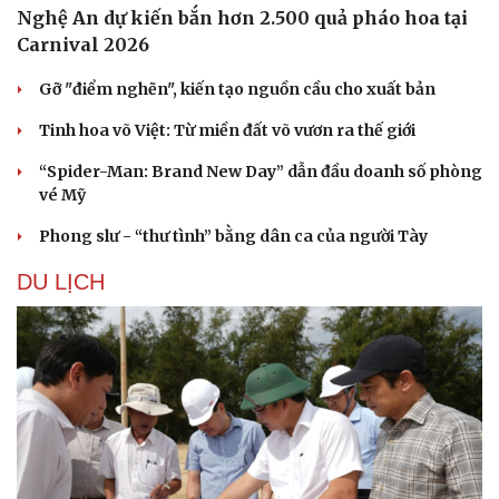
Nghệ An dự kiến bắn hơn 2.500 quả pháo hoa tại
Carnival 2026
Gỡ "điểm nghẽn", kiến tạo nguồn cầu cho xuất bản
Tinh hoa võ Việt: Từ miền đất võ vươn ra thế giới
“Spider-Man: Brand New Day” dẫn đầu doanh số phòng
vé Mỹ
Phong slư - “thư tình” bằng dân ca của người Tày
DU LỊCH