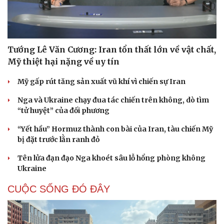
Hạt giống tâm hồn
Tướng Lê Văn Cương: Iran tổn thất lớn về vật chất,
Mỹ thiệt hại nặng về uy tín
Mỹ gấp rút tăng sản xuất vũ khí vì chiến sự Iran
Nga và Ukraine chạy đua tác chiến trên không, dò tìm
“tử huyệt” của đối phương
“Yết hầu” Hormuz thành con bài của Iran, tàu chiến Mỹ
bị đặt trước lằn ranh đỏ
Tên lửa đạn đạo Nga khoét sâu lỗ hổng phòng không
Ukraine
CUỘC SỐNG ĐÓ ĐÂY