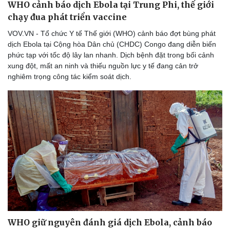
WHO cảnh báo dịch Ebola tại Trung Phi, thế giới
Thể thao
Ô tô - Xe máy
chạy đua phát triển vaccine
Bóng đá
Ô tô
Lịch thi đấu bóng đá
Xe máy
VOV.VN - Tổ chức Y tế Thế giới (WHO) cảnh báo đợt bùng phát
Thế giới thể thao
Tư vấn
dịch Ebola tại Cộng hòa Dân chủ (CHDC) Congo đang diễn biến
eSports
phức tạp với tốc độ lây lan nhanh. Dịch bệnh đặt trong bối cảnh
Hậu trường
xung đột, mất an ninh và thiếu nguồn lực y tế đang cản trở
nghiêm trọng công tác kiểm soát dịch.
WHO giữ nguyên đánh giá dịch Ebola, cảnh báo