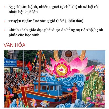
Ngại khám bệnh, nhiều người tự chữa bệnh xã hội rồi
nhận hậu quả lớn
Truyện ngắn: "Bờ sông gió thổi" (Phần đầu)
Chính sách giáo dục phải được đo bằng sự tiến bộ, hạnh
phúc của học sinh
Sức khỏe
Đời sống
Dinh dưỡng - món ngon
Nhà đẹp
VĂN HÓA
Cây thuốc
Blog
Sản phụ khoa
Tình yêu - Gia đình
Nhi khoa
Nam khoa
Làm đẹp - giảm cân
Phòng mạch online
Ăn sạch sống khỏe