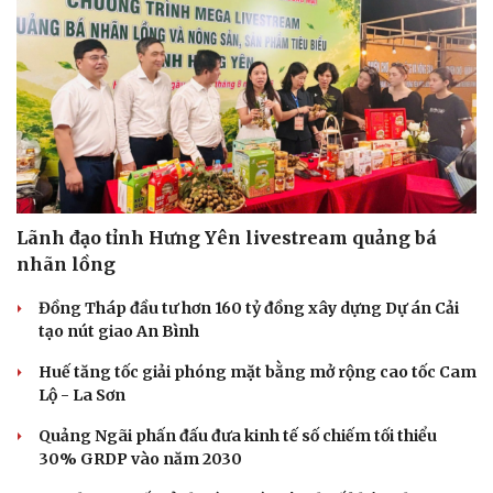
Lãnh đạo tỉnh Hưng Yên livestream quảng bá
nhãn lồng
Đồng Tháp đầu tư hơn 160 tỷ đồng xây dựng Dự án Cải
Văn hóa
Giải trí
tạo nút giao An Bình
Sân khấu - Điện ảnh
Nghệ sĩ
Huế tăng tốc giải phóng mặt bằng mở rộng cao tốc Cam
Văn học
Thời trang
Lộ - La Sơn
Âm nhạc
Sao Việt
Di sản
Quảng Ngãi phấn đấu đưa kinh tế số chiếm tối thiểu
30% GRDP vào năm 2030