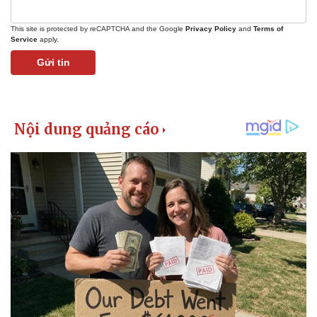
This site is protected by reCAPTCHA and the Google
Privacy Policy
and
Terms of
Service
apply.
Gửi tin