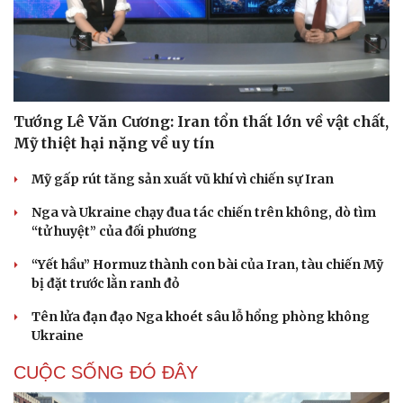
Tướng Lê Văn Cương: Iran tổn thất lớn về vật chất,
Mỹ thiệt hại nặng về uy tín
Mỹ gấp rút tăng sản xuất vũ khí vì chiến sự Iran
Nga và Ukraine chạy đua tác chiến trên không, dò tìm
“tử huyệt” của đối phương
“Yết hầu” Hormuz thành con bài của Iran, tàu chiến Mỹ
bị đặt trước lằn ranh đỏ
Tên lửa đạn đạo Nga khoét sâu lỗ hổng phòng không
Ukraine
CUỘC SỐNG ĐÓ ĐÂY