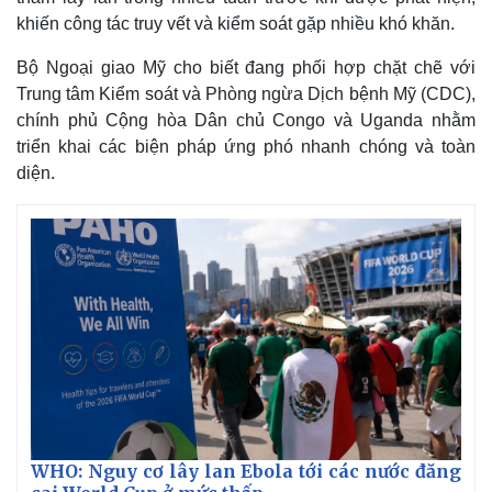
khiến công tác truy vết và kiểm soát gặp nhiều khó khăn.
Bộ Ngoại giao Mỹ cho biết đang phối hợp chặt chẽ với
Trung tâm Kiểm soát và Phòng ngừa Dịch bệnh Mỹ (CDC),
chính phủ Cộng hòa Dân chủ Congo và Uganda nhằm
triển khai các biện pháp ứng phó nhanh chóng và toàn
diện.
Thế giới
Multimedia
Quan sát
Video
Cuộc sống đó đây
Ảnh
Hồ sơ
E-Magazine
Infographic
WHO: Nguy cơ lây lan Ebola tới các nước đăng