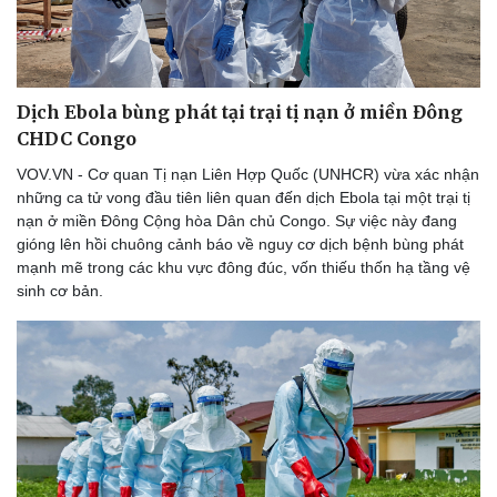
Vụ án
Vũ khí
Tin nóng
Việt Nam
Tư vấn luật
Phân tích
Dịch Ebola bùng phát tại trại tị nạn ở miền Đông
CHDC Congo
VOV.VN - Cơ quan Tị nạn Liên Hợp Quốc (UNHCR) vừa xác nhận
những ca tử vong đầu tiên liên quan đến dịch Ebola tại một trại tị
nạn ở miền Đông Cộng hòa Dân chủ Congo. Sự việc này đang
gióng lên hồi chuông cảnh báo về nguy cơ dịch bệnh bùng phát
mạnh mẽ trong các khu vực đông đúc, vốn thiếu thốn hạ tầng vệ
sinh cơ bản.