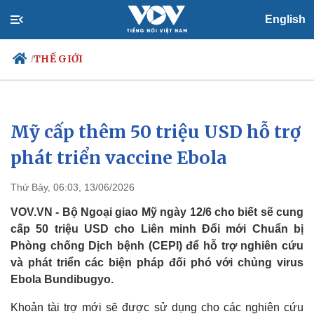
English
THẾ GIỚI
/
Mỹ cấp thêm 50 triệu USD hỗ trợ
Chính trị
Xã hội
Đảng
Tin 24h
phát triển vaccine Ebola
Tổ chức nhân sự
Dự báo thời tiết
Quốc hội
Giáo dục
Thứ Bảy, 06:03, 13/06/2026
Nhận diện sự thật
Dấu ấn VOV
Việc làm
VOV.VN - Bộ Ngoại giao Mỹ ngày 12/6 cho biết sẽ cung
Biển đảo
cấp 50 triệu USD cho Liên minh Đổi mới Chuẩn bị
Phòng chống Dịch bệnh (CEPI) để hỗ trợ nghiên cứu
và phát triển các biện pháp đối phó với chủng virus
Ebola Bundibugyo.
Khoản tài trợ mới sẽ được sử dụng cho các nghiên cứu