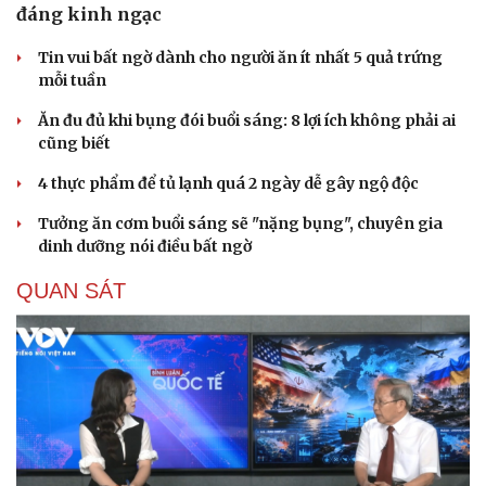
đáng kinh ngạc
Tin vui bất ngờ dành cho người ăn ít nhất 5 quả trứng
mỗi tuần
Ăn đu đủ khi bụng đói buổi sáng: 8 lợi ích không phải ai
cũng biết
4 thực phẩm để tủ lạnh quá 2 ngày dễ gây ngộ độc
Tưởng ăn cơm buổi sáng sẽ "nặng bụng", chuyên gia
dinh dưỡng nói điều bất ngờ
QUAN SÁT
Du lịch
Podcast
Tư vấn
Câu chuyện thời sự
Săn Tour
Đọc truyện đêm khuya
check-in
Cửa sổ tình yêu
Kể chuyện cho bé