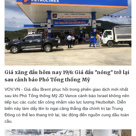
Doanh nghiệp
Công nghệ
Thông tin doanh nghiệp
Sành điệu
Doanh nghiệp 24h
Tin Công nghệ
Doanh nhân
Trải nghiệm
Vì cộng đồng
Chuyển đổi số
Giá xăng dầu hôm nay 19/6: Giá dầu "nóng" trở lại
sau cảnh báo Phó Tổng thống Mỹ
VOV.VN - Giá dầu Brent phục hồi trong phiên giao dịch mới nhất
sau khi Phó Tổng thống Mỹ JD Vance cảnh báo Israel không nên
tiếp tục các cuộc tấn công nhằm vào lực lượng Hezbollah. Diễn
biến này làm dấy lên lo ngại căng thẳng địa chính trị tại Trung
Đông có thể leo thang trở lại, tác động đến nguồn cung dầu toàn
cầu.