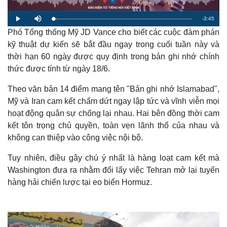
R
-
3:45
L
P
M
o
l
u
a
Phó Tổng thống Mỹ JD Vance cho biết các cuộc đàm phán
a
t
e
d
y
e
e
kỹ thuật dự kiến sẽ bắt đầu ngay trong cuối tuần này và
d
m
:
thời hạn 60 ngày được quy định trong bản ghi nhớ chính
2
.
a
7
thức được tính từ ngày 18/6.
2
%
i
Theo văn bản 14 điểm mang tên "Bản ghi nhớ Islamabad",
n
Mỹ và Iran cam kết chấm dứt ngay lập tức và vĩnh viễn mọi
i
hoạt động quân sự chống lại nhau. Hai bên đồng thời cam
kết tôn trọng chủ quyền, toàn vẹn lãnh thổ của nhau và
n
không can thiệp vào công việc nội bộ.
g
T
Tuy nhiên, điều gây chú ý nhất là hàng loạt cam kết mà
Washington đưa ra nhằm đổi lấy việc Tehran mở lại tuyến
i
hàng hải chiến lược tại eo biển Hormuz.
m
e