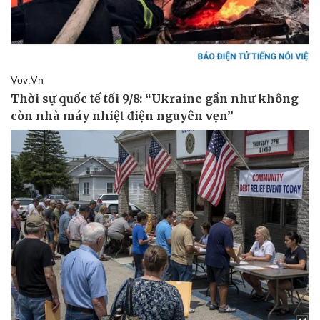
Thể thao
Ô tô - Xe máy
Bóng đá
Ô tô
Lịch thi đấu bóng đá
Xe máy
Thế giới thể thao
Tư vấn
eSports
Hậu trường