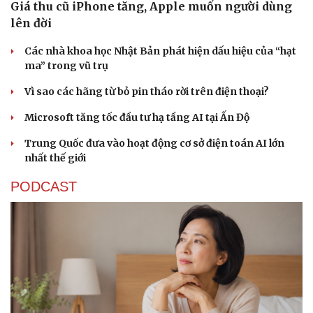
Giá thu cũ iPhone tăng, Apple muốn người dùng
lên đời
Các nhà khoa học Nhật Bản phát hiện dấu hiệu của “hạt
ma” trong vũ trụ
Vì sao các hãng từ bỏ pin tháo rời trên điện thoại?
Microsoft tăng tốc đầu tư hạ tầng AI tại Ấn Độ
Trung Quốc đưa vào hoạt động cơ sở điện toán AI lớn
nhất thế giới
PODCAST
Du lịch
Podcast
Tư vấn
Câu chuyện thời sự
Săn Tour
Đọc truyện đêm khuya
check-in
Cửa sổ tình yêu
Kể chuyện cho bé