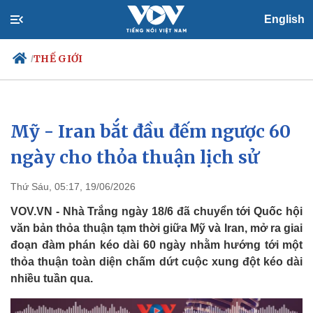
English
THẾ GIỚI
/
Mỹ - Iran bắt đầu đếm ngược 60
Chính trị
Xã hội
Đảng
Tin 24h
ngày cho thỏa thuận lịch sử
Tổ chức nhân sự
Dự báo thời tiết
Quốc hội
Giáo dục
Thứ Sáu, 05:17, 19/06/2026
Nhận diện sự thật
Dấu ấn VOV
Việc làm
VOV.VN - Nhà Trắng ngày 18/6 đã chuyển tới Quốc hội
Biển đảo
văn bản thỏa thuận tạm thời giữa Mỹ và Iran, mở ra giai
đoạn đàm phán kéo dài 60 ngày nhằm hướng tới một
thỏa thuận toàn diện chấm dứt cuộc xung đột kéo dài
nhiều tuần qua.