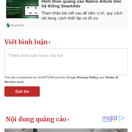
Hình thức quảng cáo Native Article trên
Vụ án
Vũ khí
hệ thống SmartAds
Tin nóng
Việt Nam
Tham khảo bài viết sau để nắm vị trí, quy cách
Tư vấn luật
Phân tích
nội dung, cách thiết lập và tối ưu.
Viết bình luận
This site is protected by reCAPTCHA and the Google
Privacy Policy
and
Terms of
Service
apply.
Gửi tin