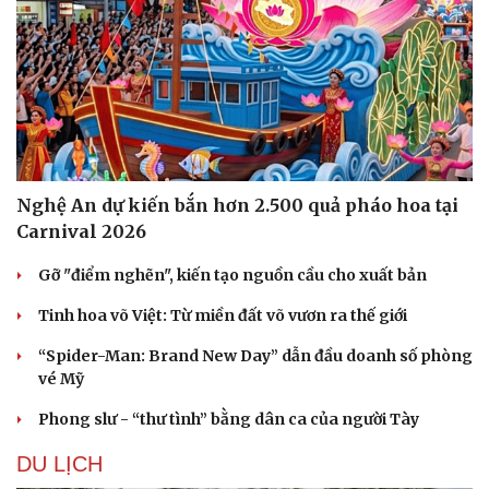
Nghệ An dự kiến bắn hơn 2.500 quả pháo hoa tại
Carnival 2026
Gỡ "điểm nghẽn", kiến tạo nguồn cầu cho xuất bản
Tinh hoa võ Việt: Từ miền đất võ vươn ra thế giới
“Spider-Man: Brand New Day” dẫn đầu doanh số phòng
vé Mỹ
Phong slư - “thư tình” bằng dân ca của người Tày
DU LỊCH