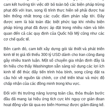
cam kết hướng tới việc dỡ bỏ toàn bộ các biện pháp trừng
phạt đối với Iran, song lộ trình thực hiện sẽ phải được hai
bên thống nhất trong các cuộc đàm phán sắp tới. Đây
được xem là bài toán đặc biệt phức tạp khi nhiều biện
pháp trừng phạt đã được áp đặt trong nhiều năm và liên
quan đến cả các quy định của Quốc hội Mỹ cũng như các
cơ chế quốc tế.
Bên cạnh đó, cam kết xây dựng gói tái thiết và phát triển
kinh tế trị giá tối thiểu 300 tỷ USD dành cho Iran cũng đang
gây nhiều tranh luận. Một số chuyên gia nhận định đây là
tín hiệu cho thấy Washington sẵn sàng sử dụng các lợi ích
kinh tế để thúc đẩy tiến trình hòa bình, song cũng đặt ra
câu hỏi về nguồn tài chính, cơ chế triển khai và mức độ
chấp nhận của các đồng minh trong khu vực.
Kinh tế
Thị trường
Bất động sản
Giá vàng
Đối với thị trường năng lượng toàn cầu, thỏa thuận bước
Khởi nghiệp
Tiêu dùng
đầu đã mang lại hiệu ứng tích cực khi nguy cơ gián đoạn
Tỷ giá
hoạt động vận tải qua eo biển Hormuz được giảm đáng kể.
Chứng khoán