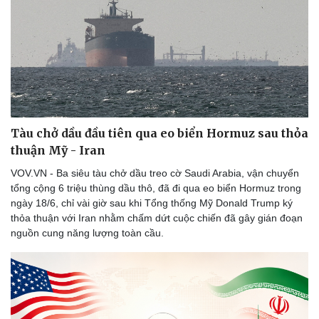
Sức khỏe
Đời sống
Dinh dưỡng - món ngon
Nhà đẹp
Tàu chở dầu đầu tiên qua eo biển Hormuz sau thỏa
Cây thuốc
Blog
thuận Mỹ - Iran
Sản phụ khoa
Tình yêu - Gia đình
Nhi khoa
VOV.VN - Ba siêu tàu chở dầu treo cờ Saudi Arabia, vận chuyển
Nam khoa
tổng cộng 6 triệu thùng dầu thô, đã đi qua eo biển Hormuz trong
Làm đẹp - giảm cân
ngày 18/6, chỉ vài giờ sau khi Tổng thống Mỹ Donald Trump ký
Phòng mạch online
thỏa thuận với Iran nhằm chấm dứt cuộc chiến đã gây gián đoạn
Ăn sạch sống khỏe
nguồn cung năng lượng toàn cầu.