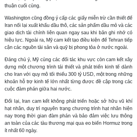
thuận cuối cùng.
Washington cũng đồng ý cấp các giấy miễn trừ cần thiết để
Iran nối lại xuất khẩu dầu thô, các sản phẩm dầu mỏ và các
giao dịch tài chính liên quan ngay sau khi bản ghi nhớ có
hiệu lực. Ngoài ra, Mỹ cam kết tạo điều kiện để Tehran tiếp
cận các nguồn tài sản và quỹ bị phong tỏa ở nước ngoài.
Đáng chú ý, Mỹ cùng các đối tác khu vực còn cam kết xây
dựng một chương trình tái thiết và phát triển kinh tế dành
cho Iran với quy mô tối thiểu 300 tỷ USD, một trong những
khoản hỗ trợ kinh tế lớn nhất từng được đề cập trong các
Thế giới
Multimedia
cuộc đàm phán giữa hai nước.
Quan sát
Video
Đổi lại, Iran cam kết không phát triển hoặc sở hữu vũ khí
Cuộc sống đó đây
Ảnh
hạt nhân, duy trì nguyên trạng chương trình hạt nhân hiện
Hồ sơ
E-Magazine
nay trong thời gian đàm phán và bảo đảm việc lưu thông
Infographic
an toàn của các tàu thương mại qua eo biển Hormuz trong
ít nhất 60 ngày.