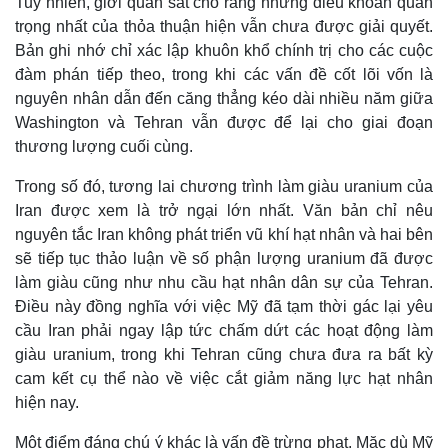
Tuy nhiên, giới quan sát cho rằng những điều khoản quan
trọng nhất của thỏa thuận hiện vẫn chưa được giải quyết.
Bản ghi nhớ chỉ xác lập khuôn khổ chính trị cho các cuộc
đàm phán tiếp theo, trong khi các vấn đề cốt lõi vốn là
nguyên nhân dẫn đến căng thẳng kéo dài nhiều năm giữa
Washington và Tehran vẫn được để lại cho giai đoạn
thương lượng cuối cùng.
Trong số đó, tương lai chương trình làm giàu uranium của
Iran được xem là trở ngại lớn nhất. Văn bản chỉ nêu
nguyên tắc Iran không phát triển vũ khí hạt nhân và hai bên
sẽ tiếp tục thảo luận về số phận lượng uranium đã được
làm giàu cũng như nhu cầu hạt nhân dân sự của Tehran.
Điều này đồng nghĩa với việc Mỹ đã tạm thời gác lại yêu
cầu Iran phải ngay lập tức chấm dứt các hoạt động làm
giàu uranium, trong khi Tehran cũng chưa đưa ra bất kỳ
cam kết cụ thể nào về việc cắt giảm năng lực hạt nhân
hiện nay.
Một điểm đáng chú ý khác là vấn đề trừng phạt. Mặc dù Mỹ