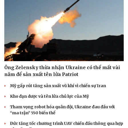
Ông Zelensky thừa nhận Ukraine có thể mất vài
năm để sản xuất tên lửa Patriot
Văn hóa
Giải trí
Mỹ gấp rút tăng sản xuất vũ khí vì chiến sự Iran
Sân khấu - Điện ảnh
Nghệ sĩ
Kho đạn dược và tên lửa chủ lực của Mỹ
Văn học
Thời trang
Âm nhạc
Sao Việt
Tham vọng robot hóa quân đội, Ukraine đau đầu với
Di sản
“ma trận” 550 biến thể
Đức tăng tốc chương trình UAV chiến đấu thông qua hợp