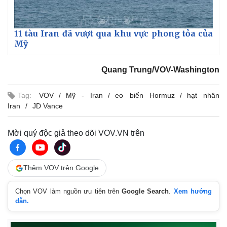
11 tàu Iran đã vượt qua khu vực phong tỏa của
Mỹ
Quang Trung/VOV-Washington
Tag:
VOV
Mỹ - Iran
eo biển Hormuz
hạt nhân
Iran
JD Vance
Mời quý độc giả theo dõi VOV.VN trên
Thêm VOV trên Google
Chọn VOV làm nguồn ưu tiên trên
Google Search
.
Xem hướng
dẫn.