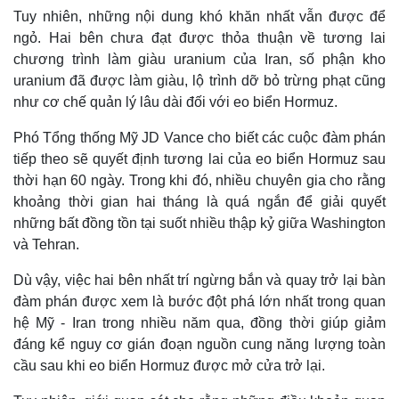
Tuy nhiên, những nội dung khó khăn nhất vẫn được để
ngỏ. Hai bên chưa đạt được thỏa thuận về tương lai
chương trình làm giàu uranium của Iran, số phận kho
uranium đã được làm giàu, lộ trình dỡ bỏ trừng phạt cũng
như cơ chế quản lý lâu dài đối với eo biển Hormuz.
Phó Tổng thống Mỹ JD Vance cho biết các cuộc đàm phán
tiếp theo sẽ quyết định tương lai của eo biển Hormuz sau
thời hạn 60 ngày. Trong khi đó, nhiều chuyên gia cho rằng
khoảng thời gian hai tháng là quá ngắn để giải quyết
những bất đồng tồn tại suốt nhiều thập kỷ giữa Washington
và Tehran.
Dù vậy, việc hai bên nhất trí ngừng bắn và quay trở lại bàn
đàm phán được xem là bước đột phá lớn nhất trong quan
hệ Mỹ - Iran trong nhiều năm qua, đồng thời giúp giảm
đáng kể nguy cơ gián đoạn nguồn cung năng lượng toàn
cầu sau khi eo biển Hormuz được mở cửa trở lại.