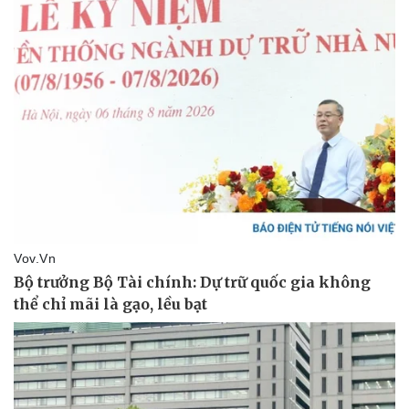
Vụ án
Vũ khí
Tin nóng
Việt Nam
Tư vấn luật
Phân tích