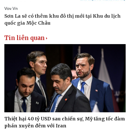
Thể thao
Ô tô - Xe máy
Bóng đá
Ô tô
Lịch thi đấu bóng đá
Xe máy
Thế giới thể thao
Tư vấn
eSports
Hậu trường
Tin liên quan
Thiệt hại 40 tỷ USD sau chiến sự, Mỹ tăng tốc đàm
phán xuyên đêm với Iran