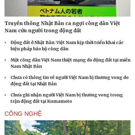
Truyền thông Nhật Bản ca ngợi công dân Việt
Nam cứu người trong động đất
Động đất ở Nhật Bản: Việt Nam kịp thời triển khai các
Sức khỏe
Đời sống
biện pháp bảo hộ công dân
Dinh dưỡng - món ngon
Nhà đẹp
Một công dân Việt Nam thiệt mạng do động đất tại miền
Cây thuốc
Blog
Nam Nhật Bản
Sản phụ khoa
Tình yêu - Gia đình
Nhi khoa
Chưa có thông tin về người Việt Nam bị thương vong do
Nam khoa
động đất tại Nhật Bản
Làm đẹp - giảm cân
Phòng mạch online
Chưa ghi nhận người Việt Nam bị thương vong trong
Ăn sạch sống khỏe
trận động đất tại Kumamoto
CÔNG NGHỆ