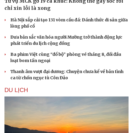
Từ vụ MCK gỡ 19 ca khúc: Không thể gây sốc rồi
chỉ xin lỗi là xong
Hà Nội sắp cải tạo 131 vòm cầu đá: Đánh thức di sản giữa
lòng phố cổ
Đưa bản sắc văn hóa người Mường trở thành động lực
phát triển du lịch cộng đồng
Ba phim Việt cùng “đổ bộ” phòng vé tháng 8, đối đầu
loạt bom tấn ngoại
Thanh âm vượt đại dương: Chuyện chưa kể về bản tình
ca từ chốn ngục tù Côn Đảo
DU LỊCH