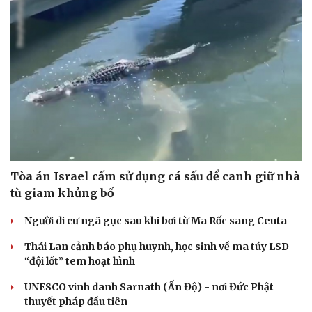
Tòa án Israel cấm sử dụng cá sấu để canh giữ nhà
tù giam khủng bố
Người di cư ngã gục sau khi bơi từ Ma Rốc sang Ceuta
Thái Lan cảnh báo phụ huynh, học sinh về ma túy LSD
“đội lốt” tem hoạt hình
UNESCO vinh danh Sarnath (Ấn Độ) - nơi Đức Phật
thuyết pháp đầu tiên