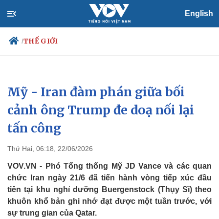
English
THẾ GIỚI
/
Mỹ - Iran đàm phán giữa bối
Chính trị
Xã hội
Đảng
Tin 24h
cảnh ông Trump đe doạ nối lại
Tổ chức nhân sự
Dự báo thời tiết
tấn công
Quốc hội
Giáo dục
Nhận diện sự thật
Dấu ấn VOV
Việc làm
Thứ Hai, 06:18, 22/06/2026
Biển đảo
VOV.VN - Phó Tổng thống Mỹ JD Vance và các quan
chức Iran ngày 21/6 đã tiến hành vòng tiếp xúc đầu
tiên tại khu nghỉ dưỡng Buergenstock (Thụy Sĩ) theo
khuôn khổ bản ghi nhớ đạt được một tuần trước, với
sự trung gian của Qatar.