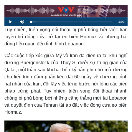
R
-
2:00
L
P
M
o
l
u
a
Tuy nhiên, triển vọng đối thoại bị phủ bóng bởi việc Iran
a
t
e
d
y
e
e
tuyên bố đóng cửa trở lại eo biển Hormuz và những bất
d
m
:
đồng liên quan đến tình hình Lebanon.
5
.
a
8
5
Các cuộc tiếp xúc giữa Mỹ và Iran đã diễn ra tại khu nghỉ
%
i
dưỡng Buergenstock của Thụy Sĩ dưới sự trung gian của
n
Qatar, một tuần sau khi hai bên ký bản ghi nhớ mở đường
i
cho tiến trình đàm phán kéo dài 60 ngày về chương trình
hạt nhân của Iran, đổi lấy việc từng bước nới lỏng các biện
n
pháp trừng phạt. Tuy nhiên, triển vọng đối thoại nhanh
g
chóng bị phủ bóng bởi những căng thẳng mới tại Lebanon
T
và quyết định của Tehran tái áp đặt việc đóng cửa eo biển
i
Hormuz.
m
e