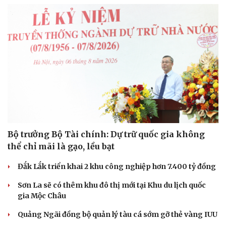
Bộ trưởng Bộ Tài chính: Dự trữ quốc gia không
thể chỉ mãi là gạo, lều bạt
Đắk Lắk triển khai 2 khu công nghiệp hơn 7.400 tỷ đồng
Du lịch
Podcast
Sơn La sẽ có thêm khu đô thị mới tại Khu du lịch quốc
Tư vấn
Câu chuyện thời sự
gia Mộc Châu
Săn Tour
Đọc truyện đêm khuya
check-in
Cửa sổ tình yêu
Quảng Ngãi đồng bộ quản lý tàu cá sớm gỡ thẻ vàng IUU
Kể chuyện cho bé