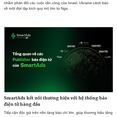
nhằm phản đối các cuộc tấn công của Israel; Ukraine cảnh báo
về một đợt tập kích quy mô lớn từ Nga…
Doanh nghiệp
Công nghệ
Thông tin doanh nghiệp
Sành điệu
Doanh nghiệp 24h
Tin Công nghệ
Doanh nhân
Trải nghiệm
Vì cộng đồng
Chuyển đổi số
SmartAds kết nối thương hiệu với hệ thống báo
điện tử hàng đầu
Tiếp cận độc giả trên nền tảng báo chí lớn, giúp thương hiệu tăng