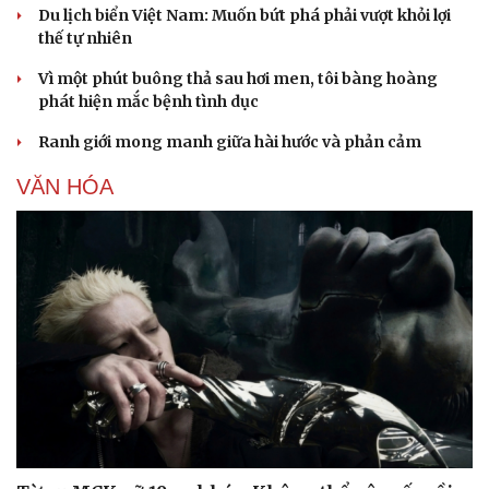
Du lịch biển Việt Nam: Muốn bứt phá phải vượt khỏi lợi
thế tự nhiên
Vì một phút buông thả sau hơi men, tôi bàng hoàng
phát hiện mắc bệnh tình dục
Ranh giới mong manh giữa hài hước và phản cảm
VĂN HÓA
Văn hóa
Giải trí
Sân khấu - Điện ảnh
Nghệ sĩ
Văn học
Thời trang
Âm nhạc
Sao Việt
Di sản