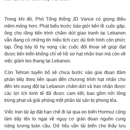
Trong khi đó, Phó Tổng thống JD Vance có giọng điệu
mềm mỏng hơn. Phát biểu trước báo giới bên lề cuộc gặp,
ông cho rằng tiến trình chấm dứt giao tranh tại Lebanon
vẫn đang có những tín hiệu tích cực dù tình hình còn phức
tạp. Ông bày tỏ hy vọng các cuộc đối thoại sẽ giúp đạt
được tiến triển không chỉ về hồ sơ hạt nhân Iran mà còn về
việc giảm leo thang tại Lebanon.
Còn Tehran tuyên bố sẽ chưa bước vào giai đoạn đàm
phán tiếp theo liên quan đến chương trình hạt nhân cho
Thế giới
Multimedia
đến khi xung đột tại Lebanon chấm dứt và Iran nhận được
Quan sát
Video
các lợi ích kinh tế đã được cam kết, bao gồm nới lỏng
Cuộc sống đó đây
Ảnh
trừng phạt và giải phóng một phần tài sản bị phong tỏa.
Hồ sơ
E-Magazine
Infographic
Việc Iran tái áp đặt hạn chế đi lại qua eo biển Hormuz cũng
làm dấy lên lo ngại về nguy cơ gián đoạn nguồn cung
năng lượng toàn cầu. Dữ liệu vận tải biển cho thấy lưu