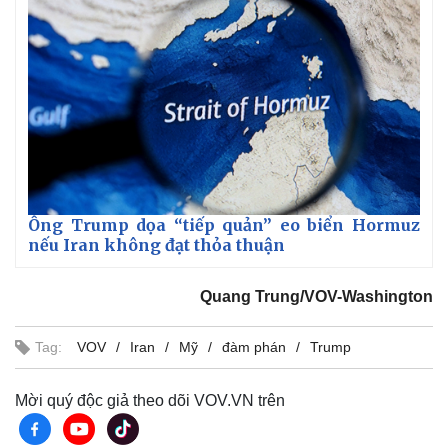
Ông Trump dọa “tiếp quản” eo biển Hormuz
nếu Iran không đạt thỏa thuận
Quang Trung/VOV-Washington
Tag:
VOV
Iran
Mỹ
đàm phán
Trump
Mời quý độc giả theo dõi VOV.VN trên