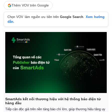
Thêm VOV trên Google
Chọn VOV làm nguồn ưu tiên trên
Google Search
.
Xem hướng
dẫn.
Kinh tế
Thị trường
Bất động sản
Giá vàng
Khởi nghiệp
Tiêu dùng
SmartAds kết nối thương hiệu với hệ thống báo điện tử
hàng đầu
Tỷ giá
Chứng khoán
Tiếp cận độc giả trên nền tảng báo chí lớn, giúp thương hiệu tăng uy