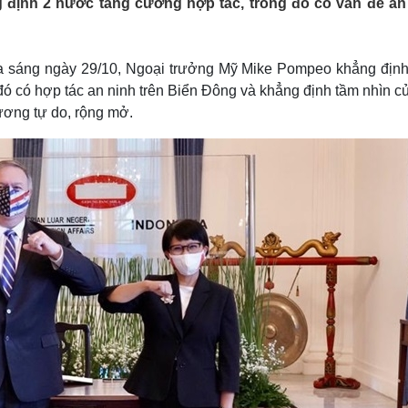
 định 2 nước tăng cường hợp tác, trong đó có vấn đề an
Lịch thi đấu bóng đá
Xe máy
Thế giới thể thao
Tư vấn
eSports
V
Hậu trường
ia sáng ngày 29/10, Ngoại trưởng Mỹ Mike Pompeo khẳng định
ó có hợp tác an ninh trên Biển Đông và khẳng định tầm nhìn củ
Văn hóa
Giải trí
D
ơng tự do, rộng mở.
Sân khấu - Điện ảnh
Nghệ sĩ
Văn học
Thời trang
Âm nhạc
Sao Việt
c
Di sản