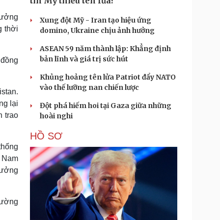
tin Mỹ thiếu tên lửa?
trưởng
Xung đột Mỹ - Iran tạo hiệu ứng
 thời
domino, Ukraine chịu ảnh hưởng
ASEAN 59 năm thành lập: Khẳng định
bản lĩnh và giá trị sức hút
 đồng
Khủng hoảng tên lửa Patriot đẩy NATO
vào thế lưỡng nan chiến lược
stan.
g lại
Đột phá hiếm hoi tại Gaza giữa những
 trao
hoài nghi
HỒ SƠ
thống
t Nam
rưởng
cường