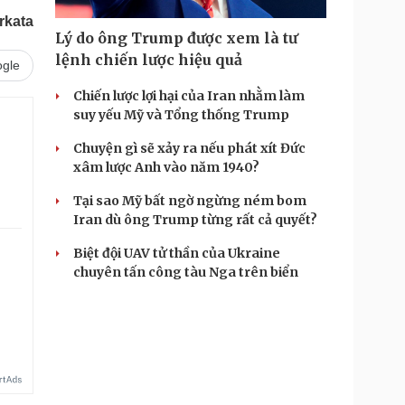
rkata
Lý do ông Trump được xem là tư
lệnh chiến lược hiệu quả
gle
Chiến lược lợi hại của Iran nhằm làm
suy yếu Mỹ và Tổng thống Trump
Chuyện gì sẽ xảy ra nếu phát xít Đức
xâm lược Anh vào năm 1940?
Tại sao Mỹ bất ngờ ngừng ném bom
Iran dù ông Trump từng rất cả quyết?
Biệt đội UAV tử thần của Ukraine
chuyên tấn công tàu Nga trên biển
.