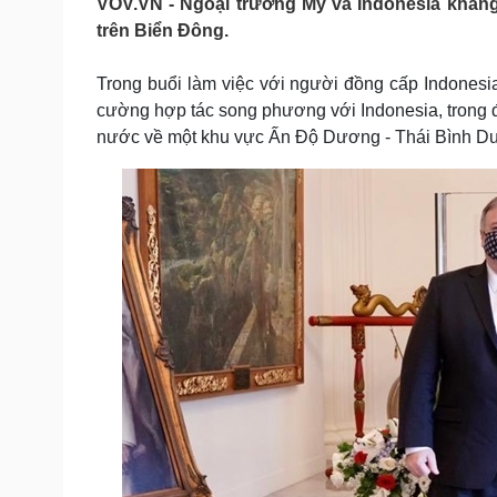
VOV.VN - Ngoại trưởng Mỹ và Indonesia khẳng
Tin nóng
Việt Nam
trên Biển Đông.
Tư vấn luật
Phân tích
Trong buổi làm việc với người đồng cấp Indones
cường hợp tác song phương với Indonesia, trong đ
Sức khỏe
Đời sống
nước về một khu vực Ấn Độ Dương - Thái Bình Dư
Dinh dưỡng - món ngon
Nhà đẹp
Cây thuốc
Blog
Sản phụ khoa
Tình yêu - Gia đình
Nhi khoa
Nam khoa
Làm đẹp - giảm cân
Phòng mạch online
Ăn sạch sống khỏe
Cải chính