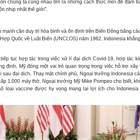
uốn chúng ta cùng nhau tìm ra những cách thức mới để đảm b
 nhịp nhất thế giới”.
 mạnh cần duy trì hòa bình và ổn định trên Biển Đông bằng cá
ên Hợp Quốc về Luật Biển (UNCLOS) năm 1982. Indonesia khẳng
iếp tục hợp tác trong việc xử lí đại dịch Covid-19, hợp tác ki
g định, Mỹ đóng một vai trò quan trọng trong việc hỗ trợ xây
i sau đại dịch. Thay mặt chính phủ, Ngoại trưởng Indonesia c
g cấp 1.000 máy thở. Ngoại trưởng Mỹ Mike Pompeo cho biết, k
ố loại vaccine được hy vọng mang lại lợi ích cho Indonesia 