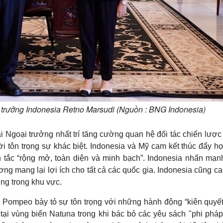
trưởng Indonesia Retno Marsudi (Nguồn : BNG Indonesia)
i Ngoại trưởng nhất trí tăng cường quan hệ đối tác chiến lượ
hời tôn trọng sự khác biệt. Indonesia và Mỹ cam kết thúc đẩy h
ắc “rộng mở, toàn diện và minh bạch”. Indonesia nhấn mạn
g mang lại lợi ích cho tất cả các quốc gia. Indonesia cũng c
ng trong khu vực.
 Pompeo bày tỏ sự tôn trọng với những hành động “kiên quyết
tại vùng biển Natuna trong khi bác bỏ các yêu sách "phi pháp