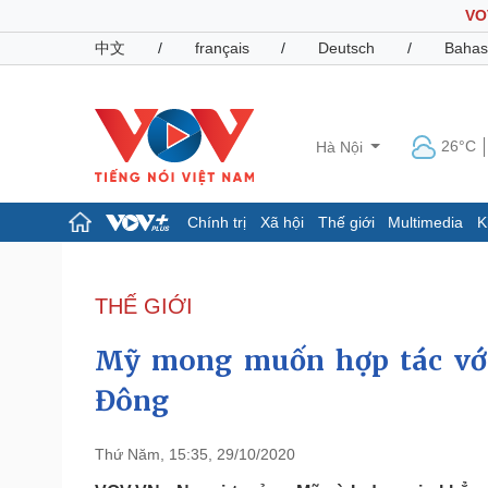
VO
中文
/
français
/
Deutsch
/
Bahas
26°C
Hà Nội
Chính trị
Xã hội
Thế giới
Multimedia
K
Chính trị
Xã hội
Đảng
Tin 24h
THẾ GIỚI
Tổ chức nhân sự
Dự báo thời tiết
Quốc hội
Giáo dục
Mỹ mong muốn hợp tác với
Nhận diện sự thật
Dấu ấn VOV
Việc làm
Đông
Biển đảo
Pháp luật
Quân sự - Quốc phòng
Thứ Năm, 15:35, 29/10/2020
Vụ án
Vũ khí