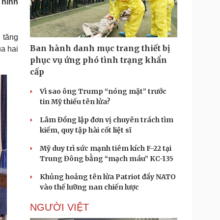
 ninh
Doanh nghiệp 24h
Tin Công nghệ
Doanh nhân
Trải nghiệm
ì cộng đồng
Chuyển đổi số
 tăng
Ban hành danh mục trang thiết bị
a hai
u lịch
Podcast
phục vụ ứng phó tình trạng khẩn
Tư vấn
Câu chuyện thời sự
cấp
Săn Tour
Đọc truyện đêm khuya
heck-in
Cửa sổ tình yêu
Vì sao ông Trump “nóng mặt” trước
Kể chuyện cho bé
tin Mỹ thiếu tên lửa?
Hạt giống tâm hồn
Lâm Đồng lập đơn vị chuyên trách tìm
kiếm, quy tập hài cốt liệt sĩ
Mỹ duy trì sức mạnh tiêm kích F-22 tại
Trung Đông bằng “mạch máu” KC-135
Khủng hoảng tên lửa Patriot đẩy NATO
vào thế lưỡng nan chiến lược
NGƯỜI VIỆT