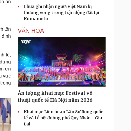
ảo an
Chưa ghi nhận người Việt Nam bị
thương vong trong trận động đất tại
Kumamoto
ch tôn
VĂN HÓA
 định
nh tế,
 dựng
ảm ơn
hu vực
trong
Ấn tượng khai mạc Festival võ
thuật quốc tế Hà Nội năm 2026
Khai mạc Liên hoan Lân Sư Rồng quốc
tế và Lễ hội đường phố Quy Nhơn - Gia
Lai