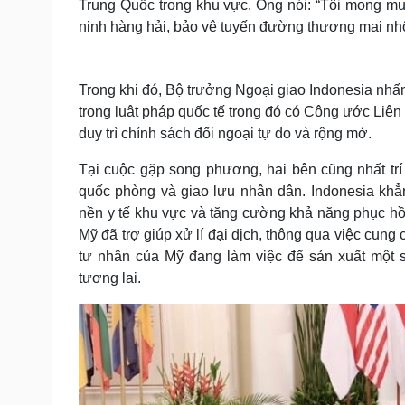
Trung Quốc trong khu vực. Ông nói: “Tôi mong m
ninh hàng hải, bảo vệ tuyến đường thương mại nhộn
Trong khi đó, Bộ trưởng Ngoại giao Indonesia nhấn
trọng luật pháp quốc tế trong đó có Công ước Li
duy trì chính sách đối ngoại tự do và rộng mở.
Tại cuộc gặp song phương, hai bên cũng nhất trí t
quốc phòng và giao lưu nhân dân. Indonesia khẳn
nền y tế khu vực và tăng cường khả năng phục hồ
Mỹ đã trợ giúp xử lí đại dịch, thông qua việc cun
tư nhân của Mỹ đang làm việc để sản xuất một s
tương lai.