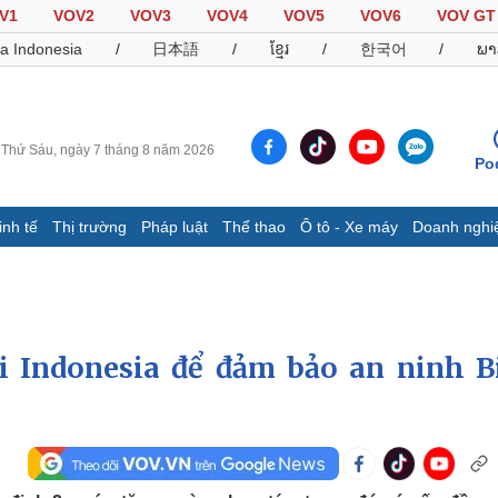
V1
VOV2
VOV3
VOV4
VOV5
VOV6
VOV GT
a Indonesia
/
日本語
/
ខ្មែរ
/
한국어
/
ພາ
Thứ Sáu, ngày 7 tháng 8 năm 2026
Po
inh tế
Thị trường
Pháp luật
Thể thao
Ô tô - Xe máy
Doanh nghi
Thế giới
Multimedia
K
Quan sát
Video
B
Cuộc sống đó đây
Ảnh
K
Hồ sơ
E-Magazine
 Indonesia để đảm bảo an ninh B
Infographic
Thể thao
Ô tô - Xe máy
D
Bóng đá
Ô tô
T