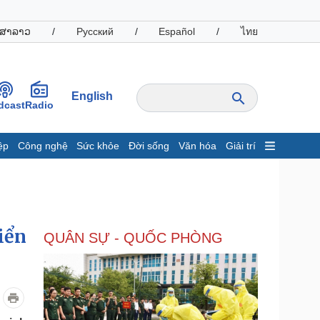
ສາລາວ
/
Русский
/
Español
/
ไทย
English
dcast
Radio
ệp
Công nghệ
Sức khỏe
Đời sống
Văn hóa
Giải trí
inh tế
Thị trường
ất động sản
Giá vàng
hởi nghiệp
Tiêu dùng
Tỷ giá
iển
QUÂN SỰ - QUỐC PHÒNG
Chứng khoán
Giá cà phê
oanh nghiệp
Công nghệ
hông tin doanh nghiệp
Sành điệu