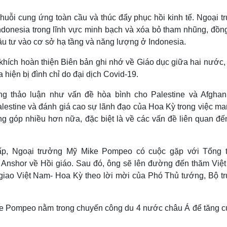
chuỗi cung ứng toàn cầu và thúc đẩy phục hồi kinh tế. Ngoại 
donesia trong lĩnh vực minh bạch và xóa bỏ tham nhũng, đồng
ầu tư vào cơ sở hạ tầng và năng lượng ở Indonesia.
khích hoàn thiện Biên bản ghi nhớ về Giáo dục giữa hai nước,
a hiện bị đình chỉ do đại dịch Covid-19.
g thảo luận như vấn đề hòa bình cho Palestine và Afghani
estine và đánh giá cao sự lãnh đạo của Hoa Kỳ trong việc man
g góp nhiều hơn nữa, đặc biệt là về các vấn đề liên quan đến
p, Ngoại trưởng Mỹ Mike Pompeo có cuộc gặp với Tổng 
 Anshor về Hồi giáo. Sau đó, ông sẽ lên đường đến thăm Việ
 giao Việt Nam- Hoa Kỳ theo lời mời của Phó Thủ tướng, Bộ t
ke Pompeo nằm trong chuyến công du 4 nước châu Á để tăng 