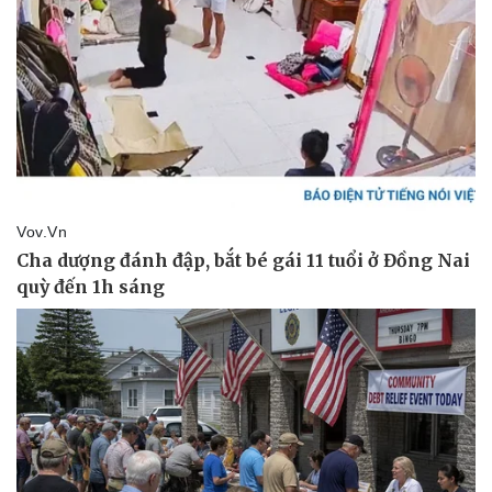
Kinh tế
Thị trường
Bất động sản
Giá vàng
Khởi nghiệp
Tiêu dùng
Tỷ giá
Chứng khoán