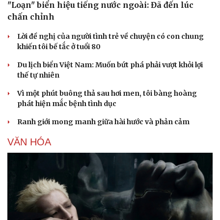
"Loạn" biển hiệu tiếng nước ngoài: Đã đến lúc
chấn chỉnh
Lời đề nghị của người tình trẻ về chuyện có con chung
khiến tôi bế tắc ở tuổi 80
Du lịch biển Việt Nam: Muốn bứt phá phải vượt khỏi lợi
thế tự nhiên
Sức khỏe
Đời sống
Dinh dưỡng - món ngon
Nhà đẹp
Vì một phút buông thả sau hơi men, tôi bàng hoàng
Cây thuốc
Blog
phát hiện mắc bệnh tình dục
Sản phụ khoa
Tình yêu - Gia đình
Nhi khoa
Ranh giới mong manh giữa hài hước và phản cảm
Nam khoa
Làm đẹp - giảm cân
VĂN HÓA
Phòng mạch online
Ăn sạch sống khỏe