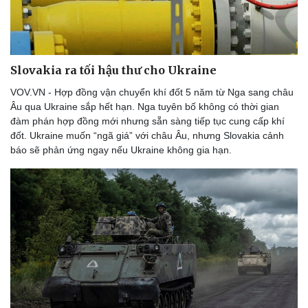
Slovakia ra tối hậu thư cho Ukraine
VOV.VN - Hợp đồng vận chuyển khí đốt 5 năm từ Nga sang châu
Âu qua Ukraine sắp hết hạn. Nga tuyên bố không có thời gian
đàm phán hợp đồng mới nhưng sẵn sàng tiếp tục cung cấp khí
đốt. Ukraine muốn “ngã giá” với châu Âu, nhưng Slovakia cảnh
báo sẽ phản ứng ngay nếu Ukraine không gia hạn.