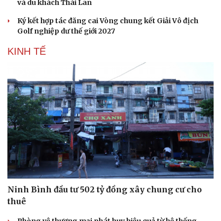
và du khách Thái Lan
Ký kết hợp tác đăng cai Vòng chung kết Giải Vô địch
Golf nghiệp dư thế giới 2027
KINH TẾ
Văn hóa
Giải trí
Sân khấu - Điện ảnh
Nghệ sĩ
Văn học
Thời trang
Âm nhạc
Sao Việt
Ninh Bình đầu tư 502 tỷ đồng xây chung cư cho
Di sản
thuê
Phòng vệ thương mại phát huy hiệu quả từ hệ thống