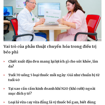
Vai trò của phẫu thuật chuyển hóa trong điều trị
béo phì
Chiết xuất đậu đen mang lại lợi ích gì cho sức khỏe, làn
da?
Tuổi 70 uống 5 loại thuốc mỗi ngày: Giá như chuẩn bị từ
tuổi 40
Du lịch
Podcast
Tại sao cần cấm kinh doanh khí N2O (khí cười) ngoài
Tư vấn
Câu chuyện thời sự
mục đích y tế?
Săn Tour
Đọc truyện đêm khuya
check-in
Cửa sổ tình yêu
Loại lá vừa cay vừa đắng là vị thuốc bổ gan, biết dùng
Kể chuyện cho bé