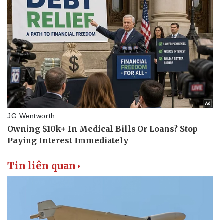
Vụ án
Vũ khí
Tin nóng
Việt Nam
Tư vấn luật
Phân tích
Tin liên quan