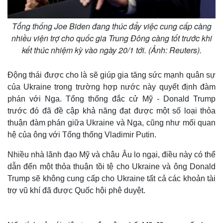
Tổng thống Joe Biden đang thúc đẩy việc cung cấp càng
nhiều viện trợ cho quốc gia Trung Đông càng tốt trước khi
kết thúc nhiệm kỳ vào ngày 20/1 tới. (Ảnh: Reuters).
Động thái được cho là sẽ giúp gia tăng sức mạnh quân sự
của Ukraine trong trường hợp nước này quyết định đàm
phán với Nga. Tổng thống đắc cử Mỹ - Donald Trump
trước đó đã đề cập khả năng đạt được một số loại thỏa
thuận đàm phán giữa Ukraine và Nga, cũng như mối quan
hệ của ông với Tổng thống Vladimir Putin.
Nhiều nhà lãnh đạo Mỹ và châu Âu lo ngại, điều này có thể
dẫn đến một thỏa thuận tồi tệ cho Ukraine và ông Donald
Trump sẽ không cung cấp cho Ukraine tất cả các khoản tài
trợ vũ khí đã được Quốc hội phê duyệt.