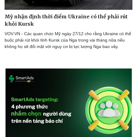
Thể thao
Ô tô - Xe máy
Bóng đá
Ô tô
Mỹ nhận định thời điểm Ukraine có thể phải rút
Lịch thi đấu bóng đá
Xe máy
khỏi Kursk
Thế giới thể thao
Tư vấn
eSports
VOV.VN - Các quan chức Mỹ ngày 27/12 cho rằng Ukraine có thể
Hậu trường
buộc phải rút khỏi tỉnh Kursk của Nga trong vài tháng nữa nếu
không họ sẽ đối mặt với nguy cơ bị lực lượng Nga bao vây.