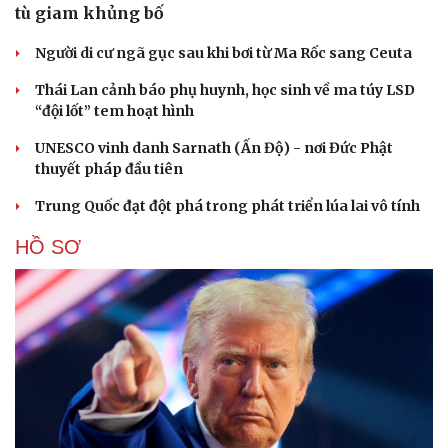
tù giam khủng bố
Người di cư ngã gục sau khi bơi từ Ma Rốc sang Ceuta
Thái Lan cảnh báo phụ huynh, học sinh về ma túy LSD
“đội lốt” tem hoạt hình
UNESCO vinh danh Sarnath (Ấn Độ) - nơi Đức Phật
thuyết pháp đầu tiên
Trung Quốc đạt đột phá trong phát triển lúa lai vô tính
HỒ SƠ
Cải chính