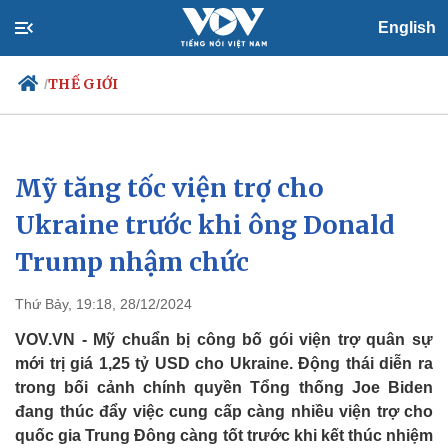
English
THẾ GIỚI
/
Mỹ tăng tốc viện trợ cho
Chính trị
Xã hội
Đảng
Tin 24h
Ukraine trước khi ông Donald
Tổ chức nhân sự
Dự báo thời tiết
Trump nhậm chức
Quốc hội
Giáo dục
Nhận diện sự thật
Dấu ấn VOV
Việc làm
Thứ Bảy, 19:18, 28/12/2024
Biển đảo
VOV.VN - Mỹ chuẩn bị công bố gói viện trợ quân sự
mới trị giá 1,25 tỷ USD cho Ukraine. Động thái diễn ra
trong bối cảnh chính quyền Tổng thống Joe Biden
đang thúc đẩy việc cung cấp càng nhiều viện trợ cho
quốc gia Trung Đông càng tốt trước khi kết thúc nhiệm