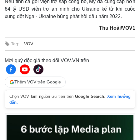
Nếu tính cả gói viện trợ sắp công bố, Mỹ đã cung cấp hơn
64 tỷ USD viện trợ an ninh cho Ukraine kể từ khi cuộc
xung đột Nga - Ukraine bùng phát hồi đầu năm 2022.
Thu Hoài/VOV1
Tag:
VOV
Mời quý độc giả theo dõi VOV.VN trên
Thêm VOV trên Google
Thế giới
Multimedia
Chọn VOV làm nguồn ưu tiên trên
Google Search
.
Xem hướng
Quan sát
Video
dẫn.
Cuộc sống đó đây
Ảnh
Hồ sơ
E-Magazine
Infographic