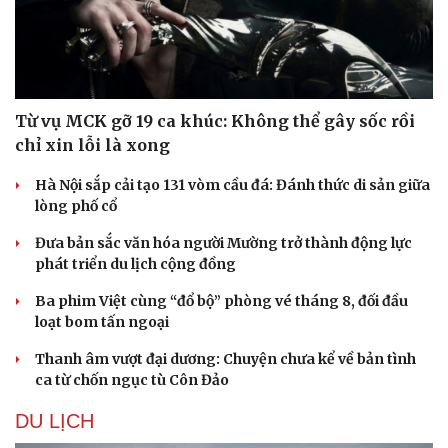
Từ vụ MCK gỡ 19 ca khúc: Không thể gây sốc rồi
chỉ xin lỗi là xong
Hà Nội sắp cải tạo 131 vòm cầu đá: Đánh thức di sản giữa
lòng phố cổ
Đưa bản sắc văn hóa người Mường trở thành động lực
phát triển du lịch cộng đồng
Ba phim Việt cùng “đổ bộ” phòng vé tháng 8, đối đầu
loạt bom tấn ngoại
Thanh âm vượt đại dương: Chuyện chưa kể về bản tình
ca từ chốn ngục tù Côn Đảo
DU LỊCH