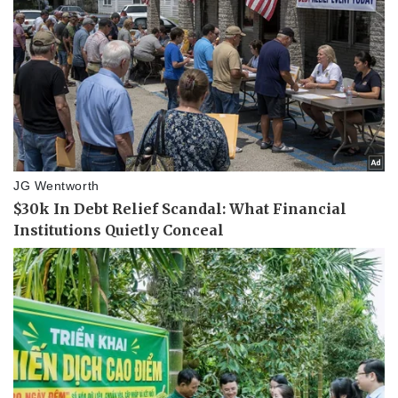
Thể thao
Ô tô - Xe máy
Bóng đá
Ô tô
Lịch thi đấu bóng đá
Xe máy
Thế giới thể thao
Tư vấn
eSports
Hậu trường