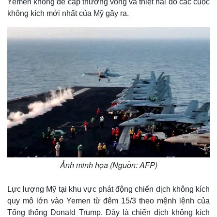
Yemen không đề cập thương vong và thiệt hại do các cuộc
không kích mới nhất của Mỹ gây ra.
Thế giới
Multimedia
Quan sát
Video
Ảnh minh họa (Nguồn: AFP)
Cuộc sống đó đây
Ảnh
Hồ sơ
E-Magazine
Lực lượng Mỹ tại khu vực phát động chiến dịch không kích
Infographic
quy mô lớn vào Yemen từ đêm 15/3 theo mệnh lệnh của
Tổng thống Donald Trump. Đây là chiến dịch không kích