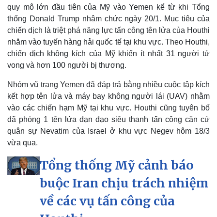
quy mô lớn đầu tiên của Mỹ vào Yemen kể từ khi Tổng
thống Donald Trump nhậm chức ngày 20/1. Mục tiêu của
chiến dịch là triệt phá năng lực tấn công tên lửa của Houthi
nhằm vào tuyến hàng hải quốc tế tại khu vực. Theo Houthi,
chiến dịch không kích của Mỹ khiến ít nhất 31 người tử
vong và hơn 100 người bị thương.
Nhóm vũ trang Yemen đã đáp trả bằng nhiều cuộc tập kích
kết hợp tên lửa và máy bay không người lái (UAV) nhằm
vào các chiến hạm Mỹ tại khu vực. Houthi cũng tuyên bố
đã phóng 1 tên lửa đạn đạo siêu thanh tấn công căn cứ
quân sự Nevatim của Israel ở khu vực Negev hôm 18/3
vừa qua.
Tổng thống Mỹ cảnh báo
buộc Iran chịu trách nhiệm
Kinh tế
Thị trường
Bất động sản
Giá vàng
về các vụ tấn công của
Khởi nghiệp
Tiêu dùng
Tỷ giá