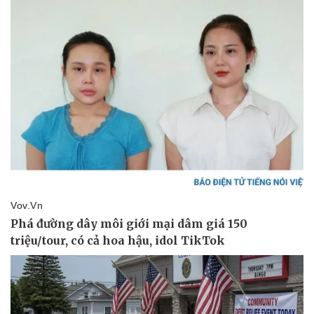
Pháp luật
Quân sự - Quốc phòng
Vụ án
Vũ khí
Tin nóng
Việt Nam
Tư vấn luật
Phân tích