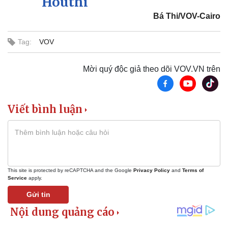
Houthi
Chứng khoán
Bá Thi/VOV-Cairo
Giá cà phê
Tag:
VOV
Mời quý độc giả theo dõi VOV.VN trên
Viết bình luận
This site is protected by reCAPTCHA and the Google
Privacy Policy
and
Terms of
Service
apply.
Gửi tin