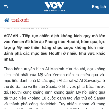
Mỹ tiếp tục không kích vào
English
Yemen
THẾ GIỚI
/
Thứ Năm, 05:35, 20/03/2025
VOV.VN - Tiếp tục chiến dịch không kích quy mô lớn
vào Yemen để trấn áp Phong trào Houthi, hôm qua, lực
Chính trị
Xã hội
lượng Mỹ mở thêm hàng chục cuộc không kích mới,
Đảng
Tin 24h
đánh phá các mục tiêu Houthi ở nhiều khu vực khác
Tổ chức nhân sự
Dự báo thời tiết
nhau.
Quốc hội
Giáo dục
Nhận diện sự thật
Dấu ấn VOV
Theo kênh truyền hình Al Masirah của Houthi, đợt không
Việc làm
kích mới nhất của Mỹ vào Yemen diễn ra chiều qua với
Biển đảo
mục tiêu đánh phá là các quận Al-Jarraf và Al-Sawadiya ở
thủ đô Sanaa và thị trấn Saada ở khu vực phía Bắc. Trước
đó, Houthi cũng khẳng định không quân Mỹ hồi sáng qua
đã thực hiện khoảng 10 cuộc oanh tạc vào thủ đô Sanaa
và thành phố cảng Hodeidah. Tuy nhiên, nhóm vũ trang