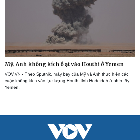
Du lịch
Podcast
Tư vấn
Câu chuyện thời sự
Săn Tour
Đọc truyện đêm khuya
check-in
Cửa sổ tình yêu
Kể chuyện cho bé
Hạt giống tâm hồn
Mỹ, Anh không kích ồ ạt vào Houthi ở Yemen
VOV.VN - Theo Sputnik, máy bay của Mỹ và Anh thực hiện các
cuộc không kích vào lực lượng Houthi tỉnh Hodeidah ở phía tây
Yemen.