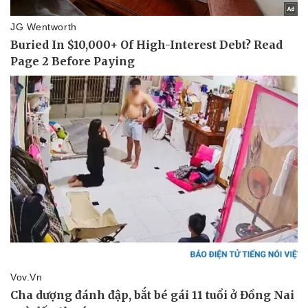
Sức khỏe
Đời sống
Dinh dưỡng - món ngon
Nhà đẹp
Cây thuốc
Blog
Sản phụ khoa
Tình yêu - Gia đình
Nhi khoa
Nam khoa
Làm đẹp - giảm cân
Phòng mạch online
Ăn sạch sống khỏe