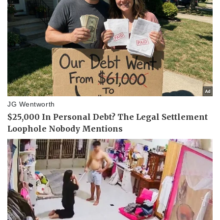
Doanh nghiệp
Công nghệ
Thông tin doanh nghiệp
Sành điệu
Doanh nghiệp 24h
Tin Công nghệ
Doanh nhân
Trải nghiệm
Vì cộng đồng
Chuyển đổi số