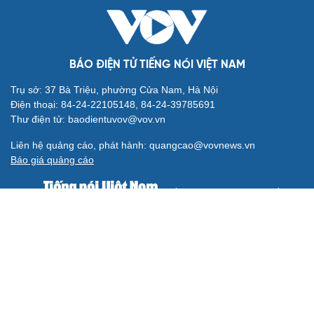
BÁO ĐIỆN TỬ TIẾNG NÓI VIỆT NAM
Trụ sở: 37 Bà Triệu, phường Cửa Nam, Hà Nội
Điện thoại: 84-24-22105148, 84-24-39785691
Thư điện tử: baodientuvov@vov.vn
Liên hệ quảng cáo, phát hành: quangcao@vovnews.vn
Báo giá quảng cáo
Báo in
xuất bản thứ Năm hàng tuần
Tổng Biên tập: NGÔ THIỆU PHONG
Phó Tổng Biên tập: Phạm Công Hân, Đặng Thị Khanh, Giang
Trung Sơn, Nguyễn Tuyết Yến
Cơ quan chủ quản: ĐÀI TIẾNG NÓI VIỆT NAM