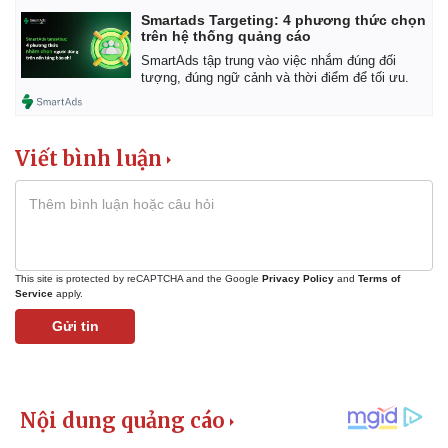
Smartads Targeting: 4 phương thức chọn
trên hệ thống quảng cáo
SmartAds tập trung vào việc nhắm đúng đối
tượng, đúng ngữ cảnh và thời điểm để tối ưu.
Thể thao
Ô tô - Xe máy
Bóng đá
Ô tô
Viết bình luận
Lịch thi đấu bóng đá
Xe máy
Thế giới thể thao
Tư vấn
eSports
Hậu trường
This site is protected by reCAPTCHA and the Google
Privacy Policy
and
Terms of
Service
apply.
Gửi tin