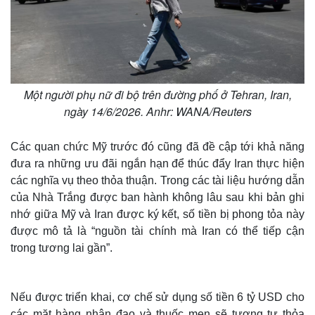
Thế giới
Multimedia
Quan sát
Video
Một người phụ nữ đi bộ trên đường phố ở Tehran, Iran,
Cuộc sống đó đây
Ảnh
ngày 14/6/2026. Anhr: WANA/Reuters
Hồ sơ
E-Magazine
Infographic
Các quan chức Mỹ trước đó cũng đã đề cập tới khả năng
đưa ra những ưu đãi ngắn hạn để thúc đẩy Iran thực hiện
các nghĩa vụ theo thỏa thuận. Trong các tài liệu hướng dẫn
của Nhà Trắng được ban hành không lâu sau khi bản ghi
nhớ giữa Mỹ và Iran được ký kết, số tiền bị phong tỏa này
được mô tả là “nguồn tài chính mà Iran có thể tiếp cận
trong tương lai gần”.
Nếu được triển khai, cơ chế sử dụng số tiền 6 tỷ USD cho
các mặt hàng nhân đạo và thuốc men sẽ tương tự thỏa