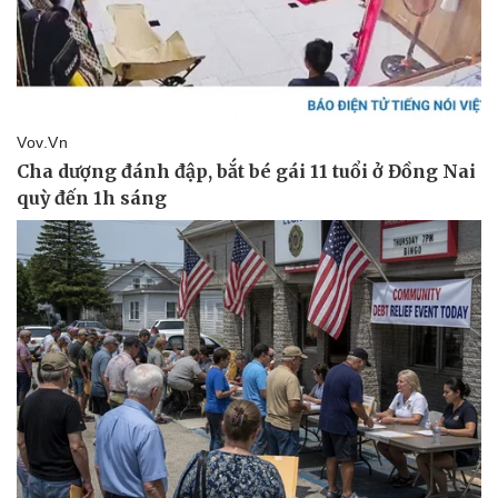
Sức khỏe
Đời sống
Dinh dưỡng - món ngon
Nhà đẹp
Cây thuốc
Blog
Sản phụ khoa
Tình yêu - Gia đình
Nhi khoa
Nam khoa
Làm đẹp - giảm cân