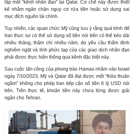
Khởi nghiệp
Tiêu dùng
lập một “kênh nhân đạo” tại Qatar. Cơ chế này được thiết
Tỷ giá
kế nhằm ngăn chặn nguy cơ rửa tiền hoặc sử dụng sai
Chứng khoán
mục đích nguồn tài chính.
Giá cà phê
Tuy nhiên, các quan chức Mỹ cũng lưu ý rằng quá trình để
Iran thực sự có thể sử dụng số tiền nói trên có thể kéo dài
nhiều tháng, thậm chí nhiều năm, do yêu cầu thẩm định
nghiêm ngặt và tính phức tạp của các giao dịch nhân đạo
phải được thực hiện thông qua kênh đặc biệt này.
Sau cuộc tấn công của phong trào Hamas nhằm vào Israel
ngày 7/10/2023, Mỹ và Qatar đã đạt được một “thỏa thuận
ngầm” không cho phép Iran tiếp cận số tiền 6 tỷ USD nói
trên. Trên thực tế, khoản tiền này chưa từng được giải
ngân cho Tehran.