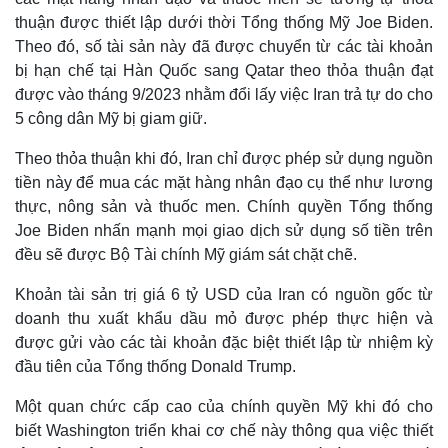
thuận được thiết lập dưới thời Tổng thống Mỹ Joe Biden.
Theo đó, số tài sản này đã được chuyển từ các tài khoản
bị hạn chế tại Hàn Quốc sang Qatar theo thỏa thuận đạt
được vào tháng 9/2023 nhằm đổi lấy việc Iran trả tự do cho
5 công dân Mỹ bị giam giữ.
Theo thỏa thuận khi đó, Iran chỉ được phép sử dụng nguồn
tiền này để mua các mặt hàng nhân đạo cụ thể như lương
thực, nông sản và thuốc men. Chính quyền Tổng thống
Joe Biden nhấn mạnh mọi giao dịch sử dụng số tiền trên
đều sẽ được Bộ Tài chính Mỹ giám sát chặt chẽ.
Khoản tài sản trị giá 6 tỷ USD của Iran có nguồn gốc từ
doanh thu xuất khẩu dầu mỏ được phép thực hiện và
được gửi vào các tài khoản đặc biệt thiết lập từ nhiệm kỳ
đầu tiên của Tổng thống Donald Trump.
Kinh tế
Thị trường
Một quan chức cấp cao của chính quyền Mỹ khi đó cho
Bất động sản
Giá vàng
biết Washington triển khai cơ chế này thông qua việc thiết