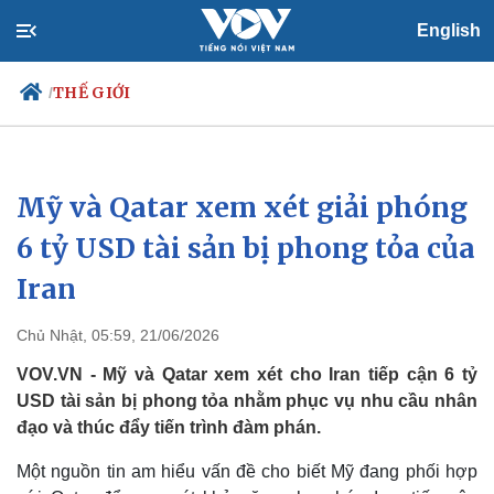
English
THẾ GIỚI
/
Mỹ và Qatar xem xét giải phóng
Chính trị
Xã hội
Đảng
Tin 24h
6 tỷ USD tài sản bị phong tỏa của
Tổ chức nhân sự
Dự báo thời tiết
Iran
Quốc hội
Giáo dục
Nhận diện sự thật
Dấu ấn VOV
Việc làm
Chủ Nhật, 05:59, 21/06/2026
Biển đảo
VOV.VN - Mỹ và Qatar xem xét cho Iran tiếp cận 6 tỷ
USD tài sản bị phong tỏa nhằm phục vụ nhu cầu nhân
đạo và thúc đẩy tiến trình đàm phán.
Một nguồn tin am hiểu vấn đề cho biết Mỹ đang phối hợp