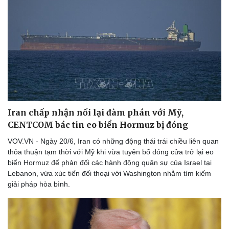
Du lịch
Podcast
Tư vấn
Câu chuyện thời sự
Săn Tour
Đọc truyện đêm khuya
check-in
Cửa sổ tình yêu
Kể chuyện cho bé
Iran chấp nhận nối lại đàm phán với Mỹ,
Hạt giống tâm hồn
CENTCOM bác tin eo biển Hormuz bị đóng
VOV.VN - Ngày 20/6, Iran có những động thái trái chiều liên quan
thỏa thuận tạm thời với Mỹ khi vừa tuyên bố đóng cửa trở lại eo
biển Hormuz để phản đối các hành động quân sự của Israel tại
Lebanon, vừa xúc tiến đối thoại với Washington nhằm tìm kiếm
giải pháp hòa bình.