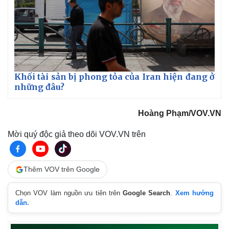
Khối tài sản bị phong tỏa của Iran hiện đang ở
những đâu?
Hoàng Phạm/VOV.VN
Mời quý độc giả theo dõi VOV.VN trên
Pháp luật
Quân sự - Quốc phòng
Vụ án
Vũ khí
Tin nóng
Việt Nam
Thêm VOV trên Google
Tư vấn luật
Phân tích
Chọn VOV làm nguồn ưu tiên trên
Google Search
.
Xem hướng
dẫn.