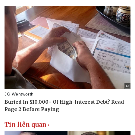
Văn hóa
Giải trí
Sân khấu - Điện ảnh
Nghệ sĩ
Văn học
Thời trang
Âm nhạc
Sao Việt
Di sản
Tin liên quan