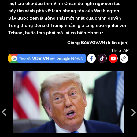
một tàu chở dầu trên Vịnh Oman do nghi ngờ con tàu
này tìm cách phá vỡ lệnh phong tỏa của Washington.
Đây được xem là động thái mới nhất của chính quyền
Tổng thống Donald Trump nhằm gia tăng sức ép đối với
Tehran, buộc Iran phải mở lại eo biển Hormuz.
Giang Bùi/VOV.VN (biên dịch)
Theo: AP
Thế giới
Multimedia
Quan sát
Video
Cuộc sống đó đây
Ảnh
Hồ sơ
E-Magazine
Infographic