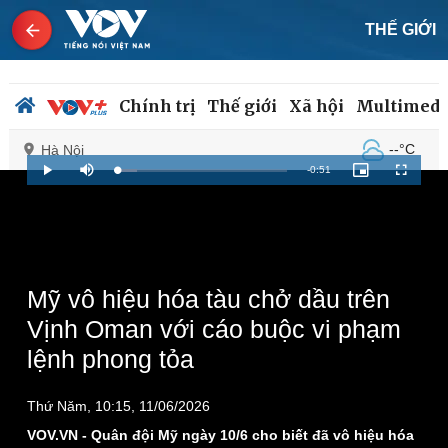
THẾ GIỚI
Chính trị
Thế giới
Xã hội
Multimedi
--°C
Hà Nội
Remaining
-
0:51
Loaded
:
Play
Mute
Picture-
Fullscreen
11.57%
in-
Picture
Time
Chính trị
Xã hội
Đảng
Tin 24h
Tổ chức nhân sự
Dự báo thời tiết
Mỹ vô hiệu hóa tàu chở dầu trên
Quốc hội
Giáo dục
Vịnh Oman với cáo buộc vi phạm
Nhận diện sự thật
Dấu ấn VOV
lệnh phong tỏa
Việc làm
Biển đảo
Thứ Năm, 10:15, 11/06/2026
VOV.VN - Quân đội Mỹ ngày 10/6 cho biết đã vô hiệu hóa