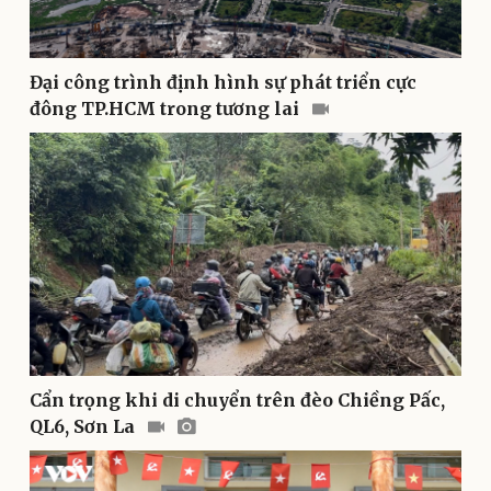
Thể thao
Ô tô - Xe máy
Đại công trình định hình sự phát triển cực
Bóng đá
Ô tô
đông TP.HCM trong tương lai
Lịch thi đấu bóng đá
Xe máy
Thế giới thể thao
Tư vấn
eSports
Hậu trường
Cẩn trọng khi di chuyển trên đèo Chiềng Pấc,
QL6, Sơn La