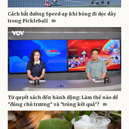
Cây thuốc
Blog
Sản phụ khoa
Tình yêu - Gia đình
Cách bắt đường Speed up khi bóng đi dọc dây
Nhi khoa
Nam khoa
trong Pickleball
Làm đẹp - giảm cân
Phòng mạch online
Ăn sạch sống khỏe
Từ quyết sách đến hành động: Làm thế nào để
"đúng chủ trương" và "trúng kết quả"?
Văn hóa
Giải trí