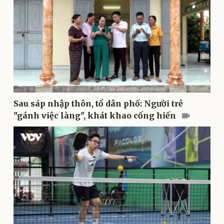
Doanh nghiệp
Công nghệ
Thông tin doanh nghiệp
Sành điệu
Doanh nghiệp 24h
Tin Công nghệ
Doanh nhân
Trải nghiệm
Vì cộng đồng
Chuyển đổi số
Sau sáp nhập thôn, tổ dân phố: Người trẻ
"gánh việc làng", khát khao cống hiến
Sức khỏe
Đời sống
Dinh dưỡng - món ngon
Nhà đẹp