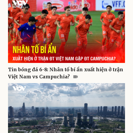
Pháp luật
Quân sự - Quốc phòng
Vụ án
Vũ khí
Tin nóng
Việt Nam
Tư vấn luật
Phân tích
Tin bóng đá 6-8: Nhân tố bí ẩn xuất hiện ở trận
Việt Nam vs Campuchia?