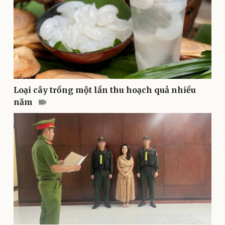
Sân khấu - Điện ảnh
Nghệ sĩ
Văn học
Thời trang
Âm nhạc
Sao Việt
Di sản
Loại cây trồng một lần thu hoạch quả nhiều
năm
Du lịch
Podcast
Tư vấn
Câu chuyện thời sự
Săn Tour
Đọc truyện đêm khuya
check-in
Cửa sổ tình yêu