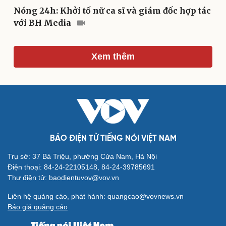
Kể chuyện cho bé
Nóng 24h: Khởi tố nữ ca sĩ và giám đốc hợp tác
Hạt giống tâm hồn
với BH Media
Xem thêm
BÁO ĐIỆN TỬ TIẾNG NÓI VIỆT NAM
Trụ sở: 37 Bà Triệu, phường Cửa Nam, Hà Nội
Điện thoại: 84-24-22105148, 84-24-39785691
Cải chính
Thư điện tử: baodientuvov@vov.vn
Liên hệ quảng cáo, phát hành: quangcao@vovnews.vn
Báo giá quảng cáo