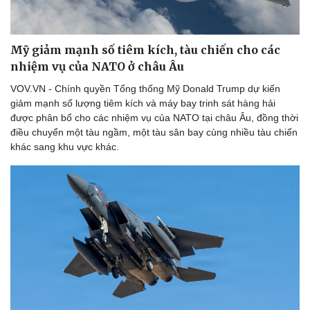
Thể thao
Ô tô - Xe máy
Bóng đá
Ô tô
Lịch thi đấu bóng đá
Xe máy
Mỹ giảm mạnh số tiêm kích, tàu chiến cho các
Thế giới thể thao
Tư vấn
nhiệm vụ của NATO ở châu Âu
eSports
Hậu trường
VOV.VN - Chính quyền Tổng thống Mỹ Donald Trump dự kiến
giảm mạnh số lượng tiêm kích và máy bay trinh sát hàng hải
được phân bổ cho các nhiệm vụ của NATO tại châu Âu, đồng thời
điều chuyển một tàu ngầm, một tàu sân bay cùng nhiều tàu chiến
khác sang khu vực khác.