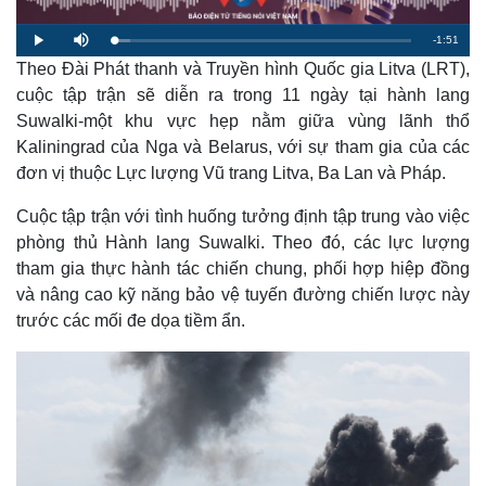
R
-
1:51
L
P
M
o
l
u
a
Theo Đài Phát thanh và Truyền hình Quốc gia Litva (LRT),
a
t
e
d
y
e
e
cuộc tập trận sẽ diễn ra trong 11 ngày tại hành lang
d
m
:
Suwalki-một khu vực hẹp nằm giữa vùng lãnh thổ
5
.
a
5
Kaliningrad của Nga và Belarus, với sự tham gia của các
3
%
đơn vị thuộc Lực lượng Vũ trang Litva, Ba Lan và Pháp.
i
n
Cuộc tập trận với tình huống tưởng định tập trung vào việc
i
phòng thủ Hành lang Suwalki. Theo đó, các lực lượng
tham gia thực hành tác chiến chung, phối hợp hiệp đồng
n
và nâng cao kỹ năng bảo vệ tuyến đường chiến lược này
g
trước các mối đe dọa tiềm ẩn.
T
i
m
e