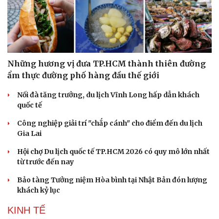
Những hương vị đưa TP.HCM thành thiên đường
ẩm thực đường phố hàng đầu thế giới
Nối đà tăng trưởng, du lịch Vĩnh Long hấp dẫn khách
quốc tế
Công nghiệp giải trí "chắp cánh" cho điểm đến du lịch
Gia Lai
Hội chợ Du lịch quốc tế TP.HCM 2026 có quy mô lớn nhất
từ trước đến nay
Du lịch
Podcast
Bảo tàng Tưởng niệm Hòa bình tại Nhật Bản đón lượng
Tư vấn
Câu chuyện thời sự
khách kỷ lục
Săn Tour
Đọc truyện đêm khuya
check-in
Cửa sổ tình yêu
KINH TẾ
Kể chuyện cho bé