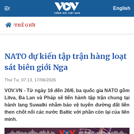
English
THẾ GIỚI
/
NATO dự kiến tập trận hàng loạt
Chính trị
Xã hội
Đảng
Tin 24h
sát biên giới Nga
Tổ chức nhân sự
Dự báo thời tiết
Quốc hội
Giáo dục
Thứ Tư, 07:13, 17/06/2026
Nhận diện sự thật
Dấu ấn VOV
Việc làm
VOV.VN - Từ ngày 16 đến 26/6, ba quốc gia NATO gồm
Biển đảo
Litva, Ba Lan và Pháp sẽ tiến hành tập trận chung tại
hành lang Suwalki nhằm bảo vệ tuyến đường đất liền
then chốt nối các nước Baltic với phần còn lại của liên
minh.