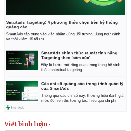
Smartads Targeting: 4 phương thức chọn trên hệ thống
quảng cáo
SmartAds tập trung vào việc nhắm đúng đối tượng, đúng ngữ cảnh
và thời điểm để tối ưu.
SmartAds chính thức ra mắt tính năng
Targeting theo 'cảm xúc'
Đây là bước mở rộng quan trọng trong hệ sinh
thái contextual targeting.
Các chỉ số quảng cáo trong trình quản lý
của SmartAds
Thông qua các chỉ số này, thương hiệu đánh giá
mức độ hiển thị, tương tác, hiệu quả chi phí.
Kinh tế
Thị trường
Bất động sản
Giá vàng
Khởi nghiệp
Tiêu dùng
Tỷ giá
Viết bình luận
Chứng khoán