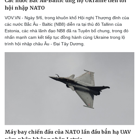
Các nước Bắc Âu-Baltic ủng hộ Ukraine tiến tới
hội nhập NATO
VOV.VN - Ngày 9/6, trong khuôn khổ Hội nghị Thượng đỉnh của
các nước Bắc Âu - Baltic (NB8) diễn ra tại thủ đô Tallinn của
Doanh nghiệp
Công nghệ
Estonia, các nhà lãnh đạo NB8 đã ra Tuyên bố chung, trong đó
nhấn mạnh cam kết tiếp tục đồng hành cùng Ukraine trong lộ
Thông tin doanh nghiệp
Sành điệu
trình hội nhập châu Âu - Đại Tây Dương.
Doanh nghiệp 24h
Tin Công nghệ
Doanh nhân
Trải nghiệm
Vì cộng đồng
Chuyển đổi số
Máy bay chiến đấu của NATO lần đầu bắn hạ UAV