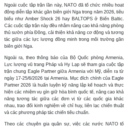
Ngoài cuộc tập trận lần này, NATO đã tổ chức nhiều hoạt
động diễn tập khác gần biên giới Nga trong năm 2026, tiêu
biểu như Amber Shock 26 hay BALTOPS ở Biển Baltic.
Các cuộc tập trận này đều nhằm nâng cao khả năng phòng
thủ sườn phía Đông, cải thiện khả năng cơ động và tương
tác giữa các lực lượng đồng minh trong môi trường gần
biên giới Nga.
Ngoài ra, theo thông báo của Bộ Quốc phòng Armenia,
Lực lượng vũ trang Pháp và Hy Lạp sẽ tham gia cuộc tập
trận chung Eagle Partner giữa Armenia với Mỹ, diễn ra từ
ngày 17-25/6/2026 tại Armenia. Mục đích chính của Eagle
Thế giới
Multimedia
Partner 2026 là huấn luyện kỹ năng lập kế hoạch và thực
Quan sát
Video
hiện các nhiệm vụ gìn giữ hòa bình quốc tế, nâng cao khả
Cuộc sống đó đây
Ảnh
năng tương tác giữa các đơn vị từ các quốc gia khác
Hồ sơ
E-Magazine
nhau, trao đổi kinh nghiệm về chỉ huy, liên lạc chiến thuật
Infographic
và các phương pháp tác chiến tiêu chuẩn.
Theo các chuyên gia quân sự, việc các nước NATO tổ