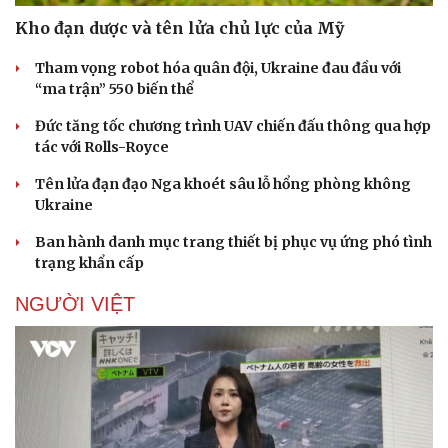
Kho đạn dược và tên lửa chủ lực của Mỹ
Tham vọng robot hóa quân đội, Ukraine đau đầu với
“ma trận” 550 biến thể
Đức tăng tốc chương trình UAV chiến đấu thông qua hợp
tác với Rolls-Royce
Sức khỏe
Đời sống
Dinh dưỡng - món ngon
Nhà đẹp
Tên lửa đạn đạo Nga khoét sâu lỗ hổng phòng không
Cây thuốc
Blog
Ukraine
Sản phụ khoa
Tình yêu - Gia đình
Ban hành danh mục trang thiết bị phục vụ ứng phó tình
Nhi khoa
trạng khẩn cấp
Nam khoa
Làm đẹp - giảm cân
NGƯỜI VIỆT
Phòng mạch online
Ăn sạch sống khỏe