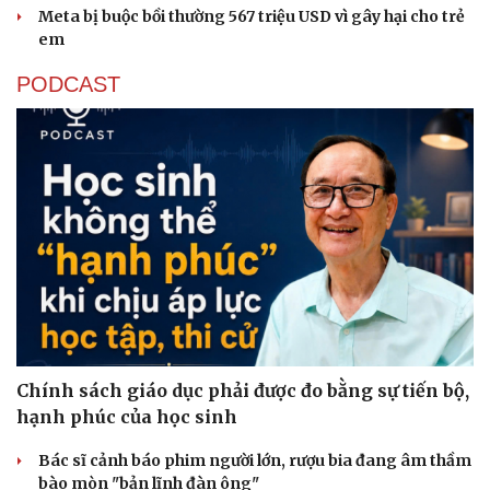
Meta bị buộc bồi thường 567 triệu USD vì gây hại cho trẻ
em
PODCAST
Văn hóa
Giải trí
Sân khấu - Điện ảnh
Nghệ sĩ
Văn học
Thời trang
Chính sách giáo dục phải được đo bằng sự tiến bộ,
Âm nhạc
Sao Việt
hạnh phúc của học sinh
Di sản
Bác sĩ cảnh báo phim người lớn, rượu bia đang âm thầm
bào mòn "bản lĩnh đàn ông"