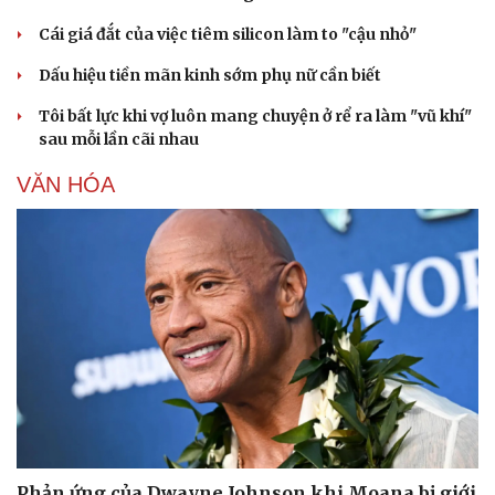
Cái giá đắt của việc tiêm silicon làm to "cậu nhỏ"
Dấu hiệu tiền mãn kinh sớm phụ nữ cần biết
Tôi bất lực khi vợ luôn mang chuyện ở rể ra làm "vũ khí"
sau mỗi lần cãi nhau
VĂN HÓA
Phản ứng của Dwayne Johnson khi Moana bị giới