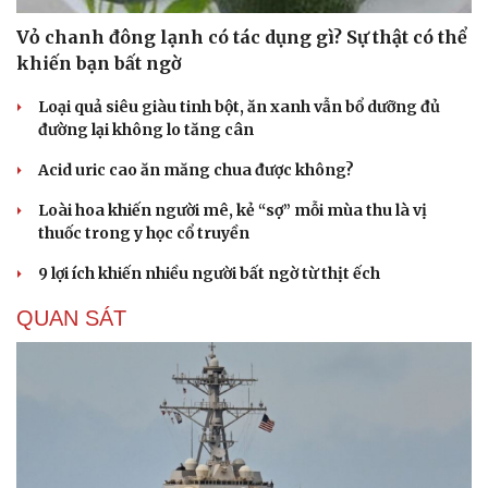
Vỏ chanh đông lạnh có tác dụng gì? Sự thật có thể
khiến bạn bất ngờ
Loại quả siêu giàu tinh bột, ăn xanh vẫn bổ dưỡng đủ
đường lại không lo tăng cân
Acid uric cao ăn măng chua được không?
Loài hoa khiến người mê, kẻ “sợ” mỗi mùa thu là vị
thuốc trong y học cổ truyền
9 lợi ích khiến nhiều người bất ngờ từ thịt ếch
QUAN SÁT