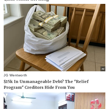
Vụ án
Vũ khí
Tin nóng
Việt Nam
Tư vấn luật
Phân tích