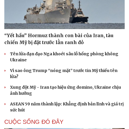
“Yết hầu” Hormuz thành con bài của Iran, tàu
chiến Mỹ bị đặt trước lằn ranh đỏ
Tên lửa đạn đạo Nga khoét sâu lỗ hổng phòng không
Ukraine
Vì sao ông Trump “nóng mặt” trước tin Mỹ thiếu tên
lửa?
Xung đột Mỹ - Iran tạo hiệu ứng domino, Ukraine chịu
ảnh hưởng
ASEAN 59 năm thành lập: Khẳng định bản lĩnh và giá trị
sức hút
CUỘC SỐNG ĐÓ ĐÂY