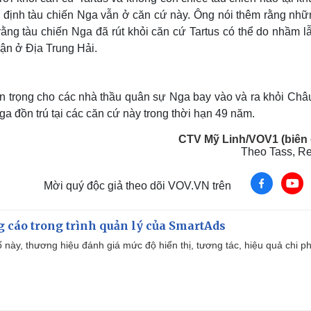
định tàu chiến Nga vẫn ở căn cứ này. Ông nói thêm rằng nhữn
rằng tàu chiến Nga đã rút khỏi căn cứ Tartus có thể do nhầm l
rận ở Địa Trung Hải.
an trọng cho các nhà thầu quân sự Nga bay vào và ra khỏi Châu
 đồn trú tại các căn cứ này trong thời hạn 49 năm.
CTV Mỹ Linh/VOV1 (biên 
Theo Tass, Re
Mời quý độc giả theo dõi VOV.VN trên
g cáo trong trình quản lý của SmartAds
 này, thương hiệu đánh giá mức độ hiển thị, tương tác, hiệu quả chi ph