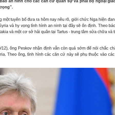
bảo an ninh cho các căn cứ quân sự và phái bộ ngoại gia
Lịch thi đấu bóng đá
Xe máy
trọng”.
Thế giới thể thao
Tư vấn
eSports
V
Hậu trường
 một tuyên bố đưa ra hôm nay nêu rõ, giới chức Nga hiện đang
 Syria và hy vọng tình hình an ninh tại đây sẽ ổn định. Theo bá
Văn hóa
Giải trí
D
akia và một cơ sở hải quân tại Tartus - trung tâm sửa chữa và t
Sân khấu - Điện ảnh
Nghệ sĩ
Văn học
Thời trang
Âm nhạc
Sao Việt
c
0/12), ông Peskov nhận định vẫn còn quá sớm để nói chắc ch
Di sản
ria. Theo ông, tình hình các căn cứ này sẽ phụ thuộc vào các