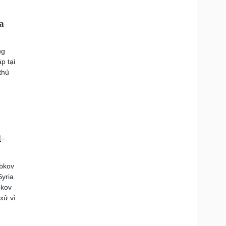
a
ng
p tại
thủ
l-
abkov
Syria
bkov
xử vì