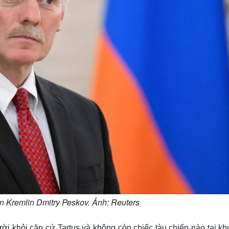
n Kremlin Dmitry Peskov. Ảnh: Reuters
rời khỏi căn cứ Tartus và không còn chiếc tàu chiến nào tại k