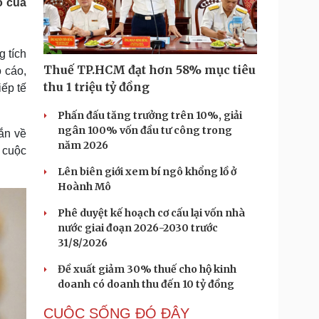
o của
Doanh nghiệp 24h
Tin Công nghệ
Doanh nhân
Trải nghiệm
ì cộng đồng
Chuyển đổi số
 tích
Thuế TP.HCM đạt hơn 58% mục tiêu
o cáo,
u lịch
Podcast
thu 1 triệu tỷ đồng
iếp tế
Tư vấn
Câu chuyện thời sự
Săn Tour
Đọc truyện đêm khuya
Phấn đấu tăng trưởng trên 10%, giải
heck-in
Cửa sổ tình yêu
ngân 100% vốn đầu tư công trong
ắn về
Kể chuyện cho bé
năm 2026
 cuộc
Hạt giống tâm hồn
Lên biên giới xem bí ngô khổng lồ ở
Hoành Mô
Phê duyệt kế hoạch cơ cấu lại vốn nhà
nước giai đoạn 2026-2030 trước
31/8/2026
Đề xuất giảm 30% thuế cho hộ kinh
doanh có doanh thu đến 10 tỷ đồng
CUỘC SỐNG ĐÓ ĐÂY