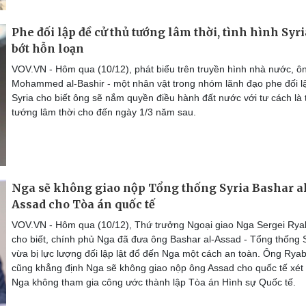
Phe đối lập đề cử thủ tướng lâm thời, tình hình Syri
bớt hỗn loạn
VOV.VN - Hôm qua (10/12), phát biểu trên truyền hình nhà nước, ô
Mohammed al-Bashir - một nhân vật trong nhóm lãnh đạo phe đối lậ
Syria cho biết ông sẽ nắm quyền điều hành đất nước với tư cách là 
tướng lâm thời cho đến ngày 1/3 năm sau.
Nga sẽ không giao nộp Tổng thống Syria Bashar a
Assad cho Tòa án quốc tế
VOV.VN - Hôm qua (10/12), Thứ trưởng Ngoại giao Nga Sergei Ry
cho biết, chính phủ Nga đã đưa ông Bashar al-Assad - Tổng thống 
vừa bị lực lượng đối lập lật đổ đến Nga một cách an toàn. Ông Rya
cũng khẳng định Nga sẽ không giao nộp ông Assad cho quốc tế xét 
Nga không tham gia công ước thành lập Tòa án Hình sự Quốc tế.