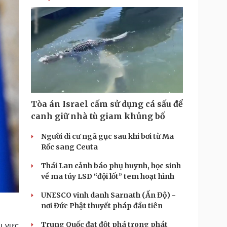
Tòa án Israel cấm sử dụng cá sấu để
canh giữ nhà tù giam khủng bố
Người di cư ngã gục sau khi bơi từ Ma
Rốc sang Ceuta
Thái Lan cảnh báo phụ huynh, học sinh
về ma túy LSD “đội lốt” tem hoạt hình
UNESCO vinh danh Sarnath (Ấn Độ) -
nơi Đức Phật thuyết pháp đầu tiên
Trung Quốc đạt đột phá trong phát
hu vực