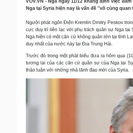
VOV.VN - Nga ngày 11/12 khẳng định việc đảm 
Tin nóng
Việt Nam
Nga tại Syria hiện nay là vấn đề “vô cùng quan 
Tư vấn luật
Phân tích
Người phát ngôn Điện Kremlin Dmitry Peskov trong
cực duy trì liên lạc với phụ trách quân sự Nga tại
Sức khỏe
Đời sống
Nga hiện có một căn cứ không quân lớn tại tỉnh Lat
Dinh dưỡng - món ngon
Nhà đẹp
duy nhất của nước này tại Địa Trung Hải.
Cây thuốc
Blog
Sản phụ khoa
Tình yêu - Gia đình
Trước đó trong một phát biểu đưa ra hôm qua (1
Nhi khoa
tương lai của các căn cứ quân sự của Nga tại Sy
Nam khoa
thảo luận với những nhà lãnh đạo mới của Syria.
Làm đẹp - giảm cân
Phòng mạch online
Ăn sạch sống khỏe
Cải chính