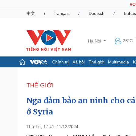
VO
中文
/
français
/
Deutsch
/
Bahas
26°C
Hà Nội
Chính trị
Xã hội
Thế giới
Multimedia
K
Chính trị
Xã hội
Đảng
Tin 24h
THẾ GIỚI
Tổ chức nhân sự
Dự báo thời tiết
Quốc hội
Giáo dục
Nga đảm bảo an ninh cho các
Nhận diện sự thật
Dấu ấn VOV
Việc làm
ở Syria
Biển đảo
Pháp luật
Quân sự - Quốc phòng
Thứ Tư, 17:41, 11/12/2024
Vụ án
Vũ khí