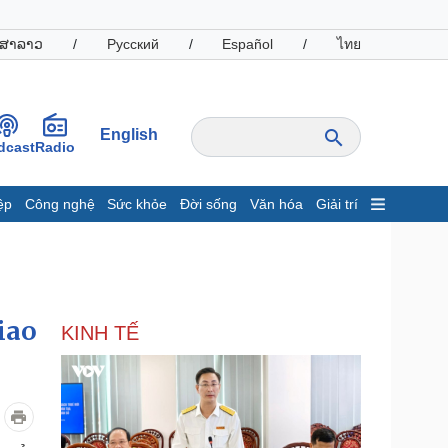
ສາລາວ
/
Русский
/
Español
/
ไทย
English
dcast
Radio
ệp
Công nghệ
Sức khỏe
Đời sống
Văn hóa
Giải trí
inh tế
Thị trường
ất động sản
Giá vàng
hởi nghiệp
Tiêu dùng
Tỷ giá
iao
KINH TẾ
Chứng khoán
Giá cà phê
oanh nghiệp
Công nghệ
hông tin doanh nghiệp
Sành điệu