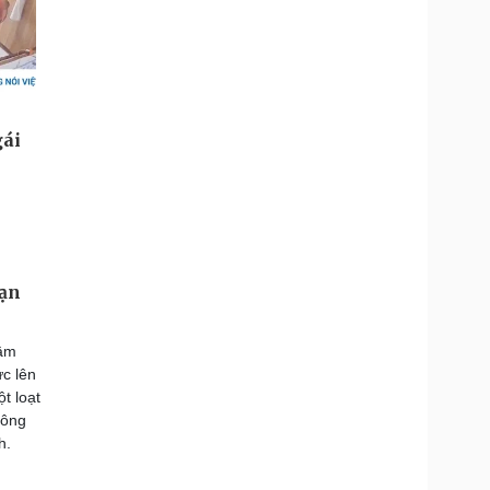
oạn
lâm
ực lên
ột loạt
Đông
h.