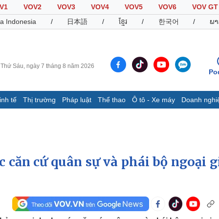
V1
VOV2
VOV3
VOV4
VOV5
VOV6
VOV GT
a Indonesia
/
日本語
/
ខ្មែរ
/
한국어
/
ພາ
Thứ Sáu, ngày 7 tháng 8 năm 2026
Po
inh tế
Thị trường
Pháp luật
Thể thao
Ô tô - Xe máy
Doanh nghi
Thế giới
Multimedia
K
Quan sát
Video
B
Cuộc sống đó đây
Ảnh
K
Hồ sơ
E-Magazine
 căn cứ quân sự và phái bộ ngoại g
Infographic
Thể thao
Ô tô - Xe máy
D
Bóng đá
Ô tô
T