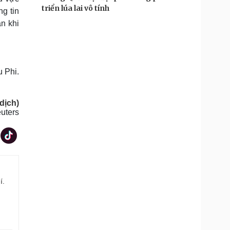
triển lúa lai vô tính
g tin
ẫn khi
 Phi.
dịch)
uters
í.