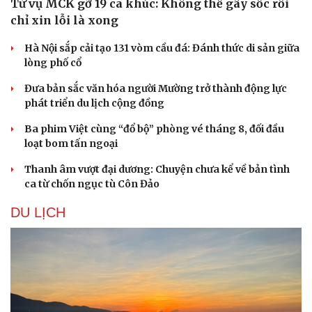
Từ vụ MCK gỡ 19 ca khúc: Không thể gây sốc rồi
chỉ xin lỗi là xong
Hà Nội sắp cải tạo 131 vòm cầu đá: Đánh thức di sản giữa
lòng phố cổ
Đưa bản sắc văn hóa người Mường trở thành động lực
phát triển du lịch cộng đồng
Ba phim Việt cùng “đổ bộ” phòng vé tháng 8, đối đầu
loạt bom tấn ngoại
Thanh âm vượt đại dương: Chuyện chưa kể về bản tình
ca từ chốn ngục tù Côn Đảo
DU LỊCH