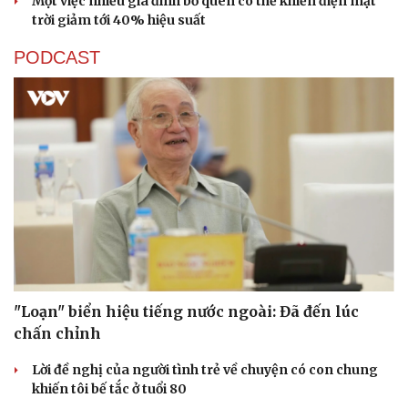
Một việc nhiều gia đình bỏ quên có thể khiến điện mặt
trời giảm tới 40% hiệu suất
PODCAST
Sức khỏe
Đời sống
Dinh dưỡng - món ngon
Nhà đẹp
Cây thuốc
Blog
Sản phụ khoa
Tình yêu - Gia đình
Nhi khoa
Nam khoa
Làm đẹp - giảm cân
Phòng mạch online
Ăn sạch sống khỏe
"Loạn" biển hiệu tiếng nước ngoài: Đã đến lúc
chấn chỉnh
Lời đề nghị của người tình trẻ về chuyện có con chung
khiến tôi bế tắc ở tuổi 80