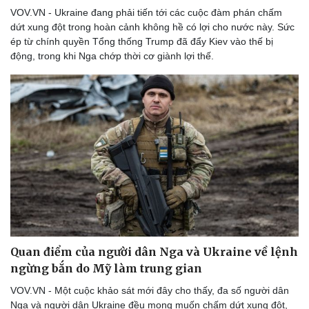
Thể thao
Ô tô - Xe máy
VOV.VN - Ukraine đang phải tiến tới các cuộc đàm phán chấm
dứt xung đột trong hoàn cảnh không hề có lợi cho nước này. Sức
Bóng đá
Ô tô
ép từ chính quyền Tổng thống Trump đã đẩy Kiev vào thế bị
Lịch thi đấu bóng đá
Xe máy
động, trong khi Nga chớp thời cơ giành lợi thế.
Thế giới thể thao
Tư vấn
eSports
Hậu trường
Quan điểm của người dân Nga và Ukraine về lệnh
ngừng bắn do Mỹ làm trung gian
VOV.VN - Một cuộc khảo sát mới đây cho thấy, đa số người dân
Nga và người dân Ukraine đều mong muốn chấm dứt xung đột,