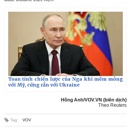
Toan tính chiến lược của Nga khi mềm mỏng
với Mỹ, cứng rắn với Ukraine
Thế giới
Multimedia
Quan sát
Video
Cuộc sống đó đây
Ảnh
Hồng Anh/VOV.VN (biên dịch)
Hồ sơ
E-Magazine
Theo Reuters
Infographic
Tag:
VOV