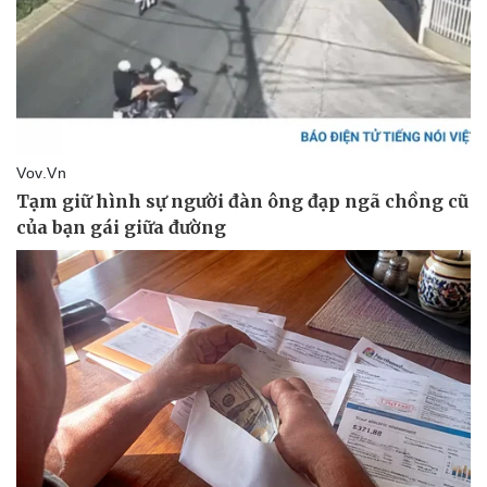
Vụ án
Vũ khí
Tin nóng
Việt Nam
Tư vấn luật
Phân tích