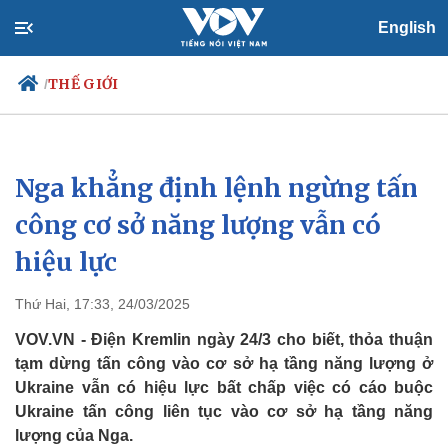
English
THẾ GIỚI
/
Nga khẳng định lệnh ngừng tấn
Chính trị
Xã hội
Đảng
Tin 24h
công cơ sở năng lượng vẫn có
Tổ chức nhân sự
Dự báo thời tiết
hiệu lực
Quốc hội
Giáo dục
Nhận diện sự thật
Dấu ấn VOV
Việc làm
Thứ Hai, 17:33, 24/03/2025
Biển đảo
VOV.VN - Điện Kremlin ngày 24/3 cho biết, thỏa thuận
tạm dừng tấn công vào cơ sở hạ tầng năng lượng ở
Ukraine vẫn có hiệu lực bất chấp việc có cáo buộc
Ukraine tấn công liên tục vào cơ sở hạ tầng năng
lượng của Nga.