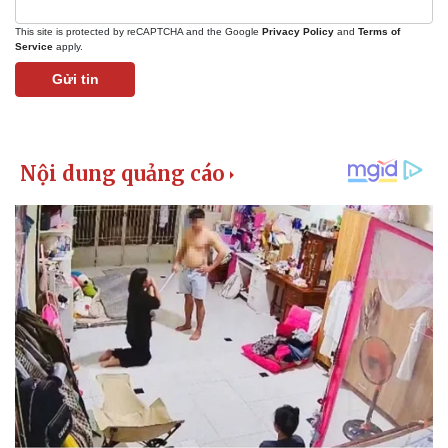
This site is protected by reCAPTCHA and the Google
Privacy Policy
and
Terms of
Service
apply.
Gửi tin
Kinh tế
Thị trường
Bất động sản
Giá vàng
Khởi nghiệp
Tiêu dùng
Tỷ giá
Chứng khoán