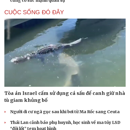
củng cố sức mạnh quân sự
CUỘC SỐNG ĐÓ ĐÂY
Tòa án Israel cấm sử dụng cá sấu để canh giữ nhà
tù giam khủng bố
Người di cư ngã gục sau khi bơi từ Ma Rốc sang Ceuta
Thái Lan cảnh báo phụ huynh, học sinh về ma túy LSD
Cải chính
“đội lốt” tem hoạt hình