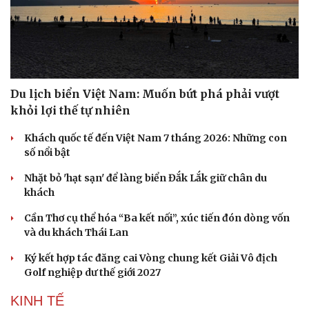
Du lịch biển Việt Nam: Muốn bứt phá phải vượt
khỏi lợi thế tự nhiên
Khách quốc tế đến Việt Nam 7 tháng 2026: Những con
số nổi bật
Nhặt bỏ 'hạt sạn' để làng biển Đắk Lắk giữ chân du
khách
Văn hóa
Giải trí
Cần Thơ cụ thể hóa “Ba kết nối”, xúc tiến đón dòng vốn
Sân khấu - Điện ảnh
Nghệ sĩ
và du khách Thái Lan
Văn học
Thời trang
Âm nhạc
Sao Việt
Ký kết hợp tác đăng cai Vòng chung kết Giải Vô địch
Di sản
Golf nghiệp dư thế giới 2027
KINH TẾ