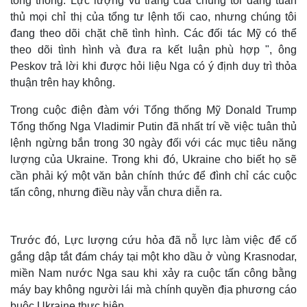
tổng thống. Lực lượng vũ trang của chúng tôi đang tuân
thủ mọi chỉ thị của tổng tư lệnh tối cao, nhưng chúng tôi
đang theo dõi chặt chẽ tình hình. Các đối tác Mỹ có thể
theo dõi tình hình và đưa ra kết luận phù hợp ", ông
Peskov trả lời khi được hỏi liệu Nga có ý định duy trì thỏa
thuận trên hay không.
Trong cuộc điện đàm với Tổng thống Mỹ Donald Trump
Tổng thống Nga Vladimir Putin đã nhất trí về việc tuân thủ
lệnh ngừng bắn trong 30 ngày đối với các mục tiêu năng
lượng của Ukraine. Trong khi đó, Ukraine cho biết họ sẽ
cần phải ký một văn bản chính thức để đình chỉ các cuộc
tấn công, nhưng điều này vẫn chưa diễn ra.
Trước đó, Lực lượng cứu hỏa đã nỗ lực làm việc để cố
gắng dập tắt đám cháy tại một kho dầu ở vùng Krasnodar,
miền Nam nước Nga sau khi xảy ra cuộc tấn công bằng
máy bay không người lái mà chính quyền địa phương cáo
buộc Ukraine thực hiện.