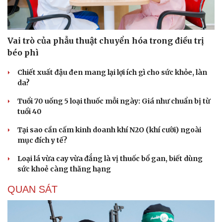
Hạt giống tâm hồn
Vai trò của phẫu thuật chuyển hóa trong điều trị
béo phì
Chiết xuất đậu đen mang lại lợi ích gì cho sức khỏe, làn
da?
Tuổi 70 uống 5 loại thuốc mỗi ngày: Giá như chuẩn bị từ
tuổi 40
Tại sao cần cấm kinh doanh khí N2O (khí cười) ngoài
mục đích y tế?
Loại lá vừa cay vừa đắng là vị thuốc bổ gan, biết dùng
sức khoẻ càng thăng hạng
QUAN SÁT