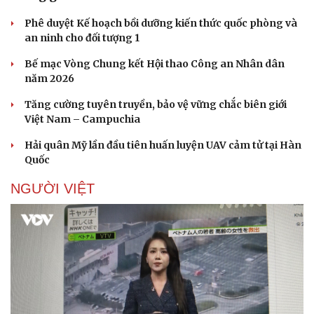
Phê duyệt Kế hoạch bồi dưỡng kiến thức quốc phòng và
an ninh cho đối tượng 1
Bế mạc Vòng Chung kết Hội thao Công an Nhân dân
Doanh nghiệp
Công nghệ
năm 2026
Thông tin doanh nghiệp
Sành điệu
Doanh nghiệp 24h
Tin Công nghệ
Tăng cường tuyên truyền, bảo vệ vững chắc biên giới
Doanh nhân
Trải nghiệm
Việt Nam – Campuchia
Vì cộng đồng
Chuyển đổi số
Hải quân Mỹ lần đầu tiên huấn luyện UAV cảm tử tại Hàn
Quốc
NGƯỜI VIỆT