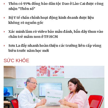
Thôn có 95% đồng bào dân tộc Dao ở Lào Cai được công
nhận "Thôn số"
Bộ Y tế chấn chỉnh hoạt động kinh doanh dược liệu
không rõ nguồn gốc
Xác minh làm rõ video bảo mẫu đánh, bắn dây thun vào
chân trẻ mầm non ở TP.HCM
Sơn La đẩy nhanh hoàn thiện các trường liên cấp vùng
biên trước năm học mới
SỨC KHỎE
Du lịch
Podcast
Tư vấn
Câu chuyện thời sự
Săn Tour
Đọc truyện đêm khuya
check-in
Cửa sổ tình yêu
Kể chuyện cho bé