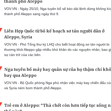
thành phố Aleppo
VOV.VN - Ngày 25/10, Nga tuyên bố sẽ kéo dài lệnh dừng không kíc
thành phố Aleppo sang ngày thứ 9.
Liên Hợp Quốc từ bỏ kế hoạch sơ tán người dân ở
Aleppo, Syria
VOV.VN - Phó Tổng thư ký LHQ cho biết hoạt động sơ tán người bị
thương khỏi Aleppo gặp nhiều khó khăn do các nguyên nhân, bao 
sự cản trở của các bên.
Nga tuyên bố máy bay quân sự của họ thậm chí kh
bay qua Aleppo
VOV.VN - Bộ Quốc phòng Nga phủ nhận việc máy bay chiến đấu củ
và Syria ném bom thành phố Aleppo.
Trẻ em ở Aleppo: “Thà chết còn hơn tiếp tục sống 