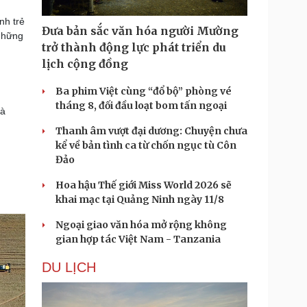
nh trẻ
Đưa bản sắc văn hóa người Mường
 những
trở thành động lực phát triển du
lịch cộng đồng
Ba phim Việt cùng “đổ bộ” phòng vé
tháng 8, đối đầu loạt bom tấn ngoại
và
Thanh âm vượt đại dương: Chuyện chưa
kể về bản tình ca từ chốn ngục tù Côn
Đảo
Hoa hậu Thế giới Miss World 2026 sẽ
khai mạc tại Quảng Ninh ngày 11/8
Ngoại giao văn hóa mở rộng không
gian hợp tác Việt Nam - Tanzania
DU LỊCH