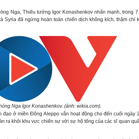
Lịch thi đấu bóng đá
Xe máy
Thế giới thể thao
Tư vấn
hòng Nga, Thiếu tướng Igor Konashenkov nhấn mạnh, trong 7
eSports
V
à Syria đã ngừng hoàn toàn chiến dịch không kích, thậm chí 
Hậu trường
Văn hóa
Giải trí
D
Sân khấu - Điện ảnh
Nghệ sĩ
Văn học
Thời trang
Âm nhạc
Sao Việt
c
Di sản
òng Nga Igor Konashenkov. (ảnh: wikia.com).
 đạo ở miền Đông Aleppo vẫn hoạt động cho đến cuối ngày 2
n ra khỏi khu vực chiến sự với sự hộ tống của các sĩ quan quâ