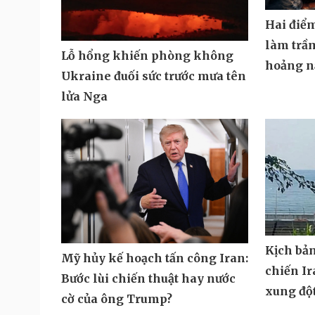
Hai điể
làm trầ
Lỗ hổng khiến phòng không
hoảng n
Ukraine đuối sức trước mưa tên
lửa Nga
Kịch bả
Mỹ hủy kế hoạch tấn công Iran:
chiến Ir
Bước lùi chiến thuật hay nước
xung độ
cờ của ông Trump?