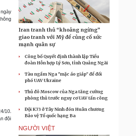
Doanh nghiệp 24h
Tin Công nghệ
Doanh nhân
Trải nghiệm
 ngày
ì cộng đồng
Chuyển đổi số
không
Iran tranh thủ “khoảng ngừng”
u lịch
Podcast
giao tranh với Mỹ để củng cố sức
Tư vấn
Câu chuyện thời sự
mạnh quân sự
Săn Tour
Đọc truyện đêm khuya
heck-in
Cửa sổ tình yêu
Công bố Quyết định thành lập Tiểu
Kể chuyện cho bé
đoàn Hỗn hợp Lý Sơn, tỉnh Quảng Ngãi
Hạt giống tâm hồn
Tàu ngầm Nga "mặc áo giáp” để đối
phó UAV Ukraine
Thủ đô Moscow của Nga tăng cường
phòng thủ trước nguy cơ UAV tấn công
Đội K73 ở Tây Ninh đón Huân chương
4/10.
Bảo vệ Tổ quốc hạng Ba
n đội
NGƯỜI VIỆT