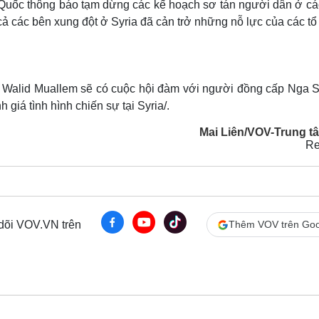
Quốc thông báo tạm dừng các kế hoạch sơ tán người dân ở cá
 cả các bên xung đột ở Syria đã cản trở những nỗ lực của các t
ia Walid Muallem sẽ có cuộc hội đàm với người đồng cấp Nga S
giá tình hình chiến sự tại Syria/.
Mai Liên/VOV-Trung tâ
Re
 dõi VOV.VN trên
Thêm VOV trên Goo