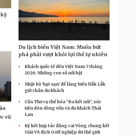
"kỹ
Du lịch biển Việt Nam: Muốn bứt
phá phải vượt khỏi lợi thế tự nhiên
Khách quốc tế đến Việt Nam 7 tháng
2026: Những con số nổi bật
Nhặt bỏ 'hạt sạn' để làng biển Đắk Lắk
giữ chân du khách
Cần Thơ cụ thể hóa “Ba kết nối”, xúc
vào
tiến đón dòng vốn và du khách Thái
Lan
ợc vũ
Ký kết hợp tác đăng cai Vòng chung kết
Giải Vô địch Golf nghiệp dư thế giới