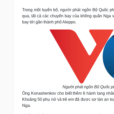
Tin nóng
Việt Nam
Tư vấn luật
Phân tích
Trong một tuyên bố, người phát ngôn Bộ Quốc p
qua, tất cả các chuyến bay của không quân Nga v
bay tới gần thành phố Aleppo.
Sức khỏe
Đời sống
Dinh dưỡng - món ngon
Nhà đẹp
Cây thuốc
Blog
Sản phụ khoa
Tình yêu - Gia đình
Nhi khoa
Nam khoa
Làm đẹp - giảm cân
Phòng mạch online
Ăn sạch sống khỏe
Cải chính
Người phát ngôn Bộ Quốc ph
Ông Konashenkov cho biết thêm 6 hành lang nhân
Khoảng 50 phụ nữ và trẻ em đã được sơ tán an toà
Nga.