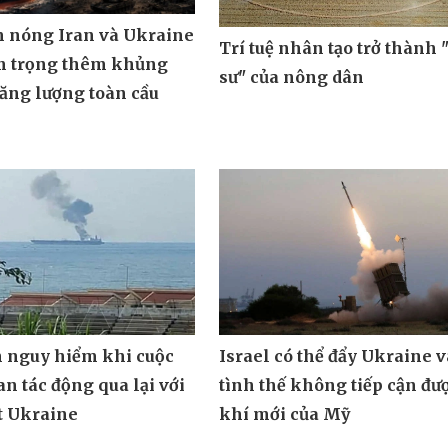
m nóng Iran và Ukraine
Trí tuệ nhân tạo trở thành 
m trọng thêm khủng
sư" của nông dân
ăng lượng toàn cầu
n nguy hiểm khi cuộc
Israel có thể đẩy Ukraine 
an tác động qua lại với
tình thế không tiếp cận đư
t Ukraine
khí mới của Mỹ