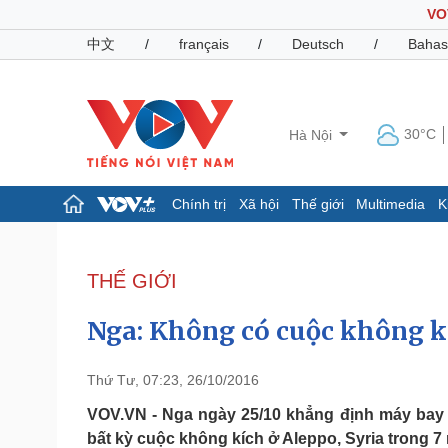
VO
中文
/
français
/
Deutsch
/
Bahas
30°C
Hà Nội
Chính trị
Xã hội
Thế giới
Multimedia
K
Chính trị
Xã hội
Đảng
Tin 24h
THẾ GIỚI
Tổ chức nhân sự
Dự báo thời tiết
Quốc hội
Giáo dục
Nga: Không có cuộc không k
Nhận diện sự thật
Dấu ấn VOV
Việc làm
Biển đảo
Thứ Tư, 07:23, 26/10/2016
Pháp luật
Quân sự - Quốc phòng
VOV.VN - Nga ngày 25/10 khẳng định máy bay 
bất kỳ cuộc không kích ở Aleppo, Syria trong 7
Vụ án
Vũ khí