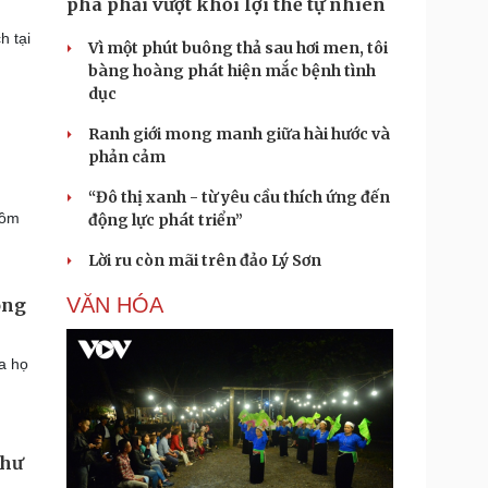
phá phải vượt khỏi lợi thế tự nhiên
h tại
Vì một phút buông thả sau hơi men, tôi
bàng hoàng phát hiện mắc bệnh tình
dục
Ranh giới mong manh giữa hài hước và
phản cảm
“Đô thị xanh - từ yêu cầu thích ứng đến
gồm
động lực phát triển”
Lời ru còn mãi trên đảo Lý Sơn
VĂN HÓA
ông
a họ
như