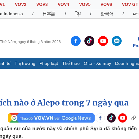
V1
VOV2
VOV3
VOV4
VOV5
VOV6
VOV GT
a Indonesia
/
日本語
/
ខ្មែរ
/
한국어
/
ພາ
Thứ Năm, ngày 6 tháng 8 năm 2026
Po
inh tế
Thị trường
Pháp luật
Thể thao
Ô tô - Xe máy
Doanh nghi
Thế giới
Multimedia
K
Quan sát
Video
B
Cuộc sống đó đây
Ảnh
K
Hồ sơ
E-Magazine
ích nào ở Alepo trong 7 ngày qua
Infographic
Thể thao
Ô tô - Xe máy
D
quân sự của nước này và chính phủ Syria đã không tiến
 ngày qua.
Bóng đá
Ô tô
T