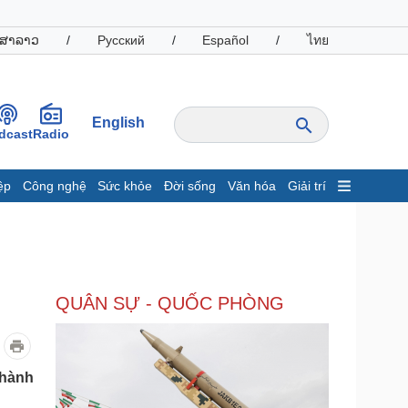
ສາລາວ
/
Русский
/
Español
/
ไทย
English
dcast
Radio
ệp
Công nghệ
Sức khỏe
Đời sống
Văn hóa
Giải trí
inh tế
Thị trường
ất động sản
Giá vàng
hởi nghiệp
Tiêu dùng
Tỷ giá
QUÂN SỰ - QUỐC PHÒNG
Chứng khoán
Giá cà phê
oanh nghiệp
Công nghệ
 hành
hông tin doanh nghiệp
Sành điệu