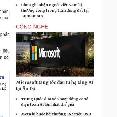
Chưa ghi nhận người Việt Nam bị
thương vong trong trận động đất tại
nhân,
Kumamoto
y mới
CÔNG NGHỆ
 phán
 liệu
n bố:
ầm
Microsoft tăng tốc đầu tư hạ tầng AI
. Ông
tại Ấn Độ
ủa Mỹ
Trung Quốc đưa vào hoạt động cơ sở
điện toán AI lớn nhất thế giới
Meta bị buộc bồi thường 567 triệu USD