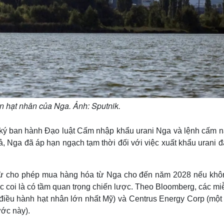
n hạt nhân của Nga. Ảnh: Sputnik.
 ký ban hành Đạo luật Cấm nhập khẩu urani Nga và lệnh cấm n
ả, Nga đã áp hạn ngạch tạm thời đối với việc xuất khẩu urani 
trừ cho phép mua hàng hóa từ Nga cho đến năm 2028 nếu khô
 coi là có tầm quan trọng chiến lược. Theo Bloomberg, các miễ
điều hành hạt nhân lớn nhất Mỹ) và Centrus Energy Corp (một 
ước này).