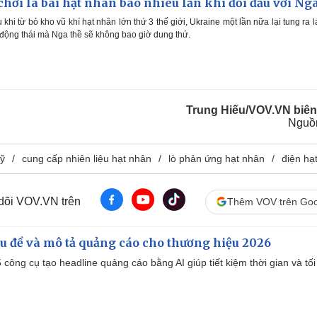
chơi lá bài hạt nhân bao nhiêu lần khi đối đầu với Ng
khi từ bỏ kho vũ khí hạt nhân lớn thứ 3 thế giới, Ukraine một lần nữa lại tung ra l
 động thái mà Nga thề sẽ không bao giờ dung thứ.
Trung Hiếu/VOV.VN biên
Nguồ
Mỹ
cung cấp nhiên liệu hạt nhân
lò phản ứng hạt nhân
điện hạ
 dõi VOV.VN trên
Thêm VOV trên Goo
iêu đề và mô tả quảng cáo cho thương hiệu 2026
công cụ tạo headline quảng cáo bằng AI giúp tiết kiệm thời gian và tối