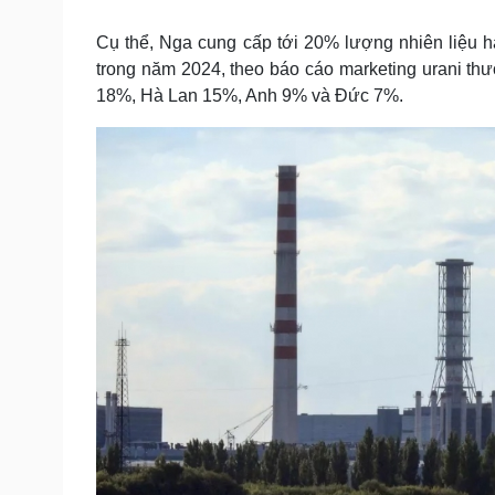
Tin nóng
Việt Nam
Tư vấn luật
Phân tích
Cụ thể, Nga cung cấp tới 20% lượng nhiên liệu 
trong năm 2024, theo báo cáo marketing urani th
18%, Hà Lan 15%, Anh 9% và Đức 7%.
Sức khỏe
Đời sống
Dinh dưỡng - món ngon
Nhà đẹp
Cây thuốc
Blog
Sản phụ khoa
Tình yêu - Gia đình
Nhi khoa
Nam khoa
Làm đẹp - giảm cân
Phòng mạch online
Ăn sạch sống khỏe
Cải chính