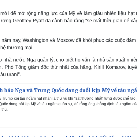
ới để mở rộng năng lực của Mỹ về làm giàu nhiên liệu hạt 
ượng Geoffrey Pyatt đã cảnh báo rằng “sẽ mất thời gian để xâ
ầu năm nay, Washington và Moscow đã khôi phục các cuộc đàm
 hệ thương mại.
 nhà nước Nga quản lý, cho biết họ vẫn là nhà sản xuất nhiên
. Phó Tổng giám đốc thứ nhất của hãng, Kirill Komarov, tuyê
àu urani”.
 báo Nga và Trung Quốc đang đuổi kịp Mỹ về tàu ng
Trump coi tàu ngầm hạt nhân là thứ vũ khí “sát thương nhất” từng được chế tạo
Quốc đang bắt kịp Mỹ về tàu ngầm quân sự, dù rằng ông khẳng định tàu ngầm c
 thủ.