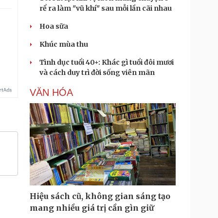
rể ra làm "vũ khí" sau mỗi lần cãi nhau
Hoa sữa
Khúc mùa thu
Tình dục tuổi 40+: Khác gì tuổi đôi mươi
và cách duy trì đời sống viên mãn
VĂN HÓA
Hiệu sách cũ, không gian sáng tạo
mang nhiều giá trị cần gìn giữ