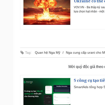
Ukraine có thể 
VOV.VN - Ba thập kỷ sau 
lựa chọn hạt nhân - một
Tag:
Quan hệ Nga Mỹ
Nga cung cấp urani cho 
Mời quý độc giả theo
5 công cụ tạo t
SmartAds tổng hợp 5 