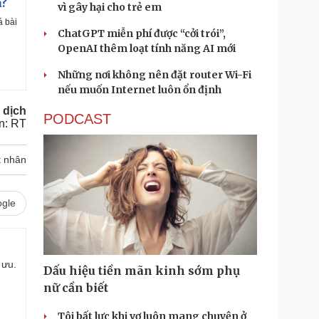
a?
vì gây hại cho trẻ em
á bài
ChatGPT miễn phí được “cởi trói”,
OpenAI thêm loạt tính năng AI mới
Những nơi không nên đặt router Wi-Fi
nếu muốn Internet luôn ổn định
 dịch
PODCAST
n: RT
t nhân
gle
 ưu.
Dấu hiệu tiền mãn kinh sớm phụ
nữ cần biết
Tôi bất lực khi vợ luôn mang chuyện ở