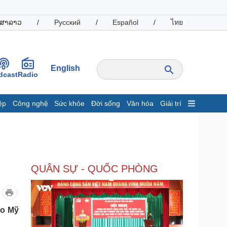
ສາລາວ
/
Русский
/
Español
/
ไทย
English
dcast
Radio
ệp
Công nghệ
Sức khỏe
Đời sống
Văn hóa
Giải trí
inh tế
Thị trường
ất động sản
Giá vàng
hởi nghiệp
Tiêu dùng
Tỷ giá
QUÂN SỰ - QUỐC PHÒNG
Chứng khoán
Giá cà phê
oanh nghiệp
Công nghệ
ho Mỹ
hông tin doanh nghiệp
Sành điệu