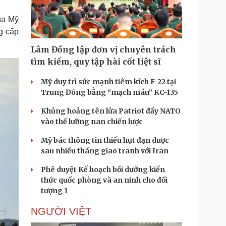
Doanh nghiệp 24h
Tin Công nghệ
Doanh nhân
Trải nghiệm
ủa Mỹ
ì cộng đồng
Chuyển đổi số
g cấp
Lâm Đồng lập đơn vị chuyên trách
u lịch
Podcast
tìm kiếm, quy tập hài cốt liệt sĩ
Tư vấn
Câu chuyện thời sự
Săn Tour
Đọc truyện đêm khuya
Mỹ duy trì sức mạnh tiêm kích F-22 tại
heck-in
Cửa sổ tình yêu
Trung Đông bằng “mạch máu” KC-135
Kể chuyện cho bé
Khủng hoảng tên lửa Patriot đẩy NATO
Hạt giống tâm hồn
vào thế lưỡng nan chiến lược
Mỹ bác thông tin thiếu hụt đạn dược
sau nhiều tháng giao tranh với Iran
Phê duyệt Kế hoạch bồi dưỡng kiến
thức quốc phòng và an ninh cho đối
tượng 1
NGƯỜI VIỆT