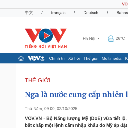
VO
中文
/
français
/
Deutsch
/
Bahas
26°C
Hà Nội
Chính trị
Xã hội
Thế giới
Multimedia
K
Chính trị
Xã hội
Đảng
Tin 24h
THẾ GIỚI
Tổ chức nhân sự
Dự báo thời tiết
Quốc hội
Giáo dục
Nga là nước cung cấp nhiên 
Nhận diện sự thật
Dấu ấn VOV
Việc làm
Biển đảo
Thứ Năm, 09:00, 02/10/2025
Pháp luật
Quân sự - Quốc phòng
VOV.VN - Bộ Năng lượng Mỹ (DoE) vừa tiết lộ,
bất chấp một lệnh cấm nhập khẩu do Mỹ áp đặt
Vụ án
Vũ khí