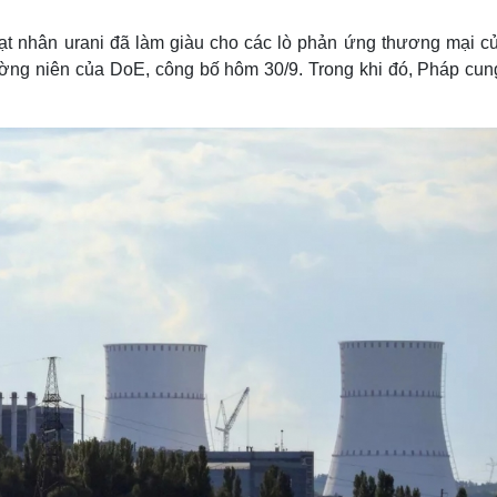
Lịch thi đấu bóng đá
Xe máy
Thế giới thể thao
Tư vấn
hạt nhân urani đã làm giàu cho các lò phản ứng thương mại c
eSports
V
ường niên của DoE, công bố hôm 30/9. Trong khi đó, Pháp cun
Hậu trường
Văn hóa
Giải trí
D
Sân khấu - Điện ảnh
Nghệ sĩ
Văn học
Thời trang
Âm nhạc
Sao Việt
c
Di sản