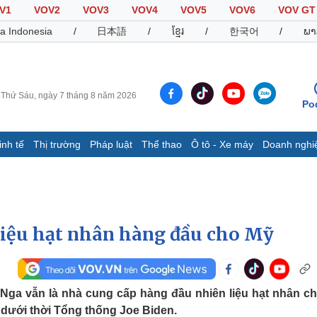
V1
VOV2
VOV3
VOV4
VOV5
VOV6
VOV GT
a Indonesia
/
日本語
/
ខ្មែរ
/
한국어
/
ພາ
Thứ Sáu, ngày 7 tháng 8 năm 2026
Po
inh tế
Thị trường
Pháp luật
Thể thao
Ô tô - Xe máy
Doanh nghi
Thế giới
Multimedia
K
Quan sát
Video
B
Cuộc sống đó đây
Ảnh
K
Hồ sơ
E-Magazine
liệu hạt nhân hàng đầu cho Mỹ
Infographic
Thể thao
Ô tô - Xe máy
D
 Nga vẫn là nhà cung cấp hàng đầu nhiên liệu hạt nhân c
 dưới thời Tổng thống Joe Biden.
Bóng đá
Ô tô
T