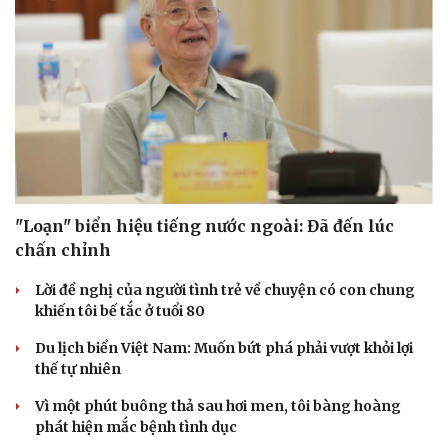
Sức khỏe
Đời sống
Dinh dưỡng - món ngon
Nhà đẹp
Cây thuốc
Blog
Sản phụ khoa
Tình yêu - Gia đình
Nhi khoa
Nam khoa
Làm đẹp - giảm cân
"Loạn" biển hiệu tiếng nước ngoài: Đã đến lúc
Phòng mạch online
chấn chỉnh
Ăn sạch sống khỏe
Lời đề nghị của người tình trẻ về chuyện có con chung
khiến tôi bế tắc ở tuổi 80
Du lịch biển Việt Nam: Muốn bứt phá phải vượt khỏi lợi
thế tự nhiên
Vì một phút buông thả sau hơi men, tôi bàng hoàng
phát hiện mắc bệnh tình dục