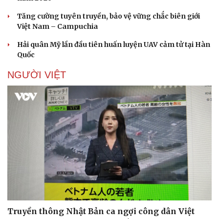
Doanh nghiệp
Công nghệ
Tăng cường tuyên truyền, bảo vệ vững chắc biên giới
Việt Nam – Campuchia
Thông tin doanh nghiệp
Sành điệu
Doanh nghiệp 24h
Tin Công nghệ
Hải quân Mỹ lần đầu tiên huấn luyện UAV cảm tử tại Hàn
Doanh nhân
Trải nghiệm
Quốc
Vì cộng đồng
Chuyển đổi số
NGƯỜI VIỆT
Truyền thông Nhật Bản ca ngợi công dân Việt