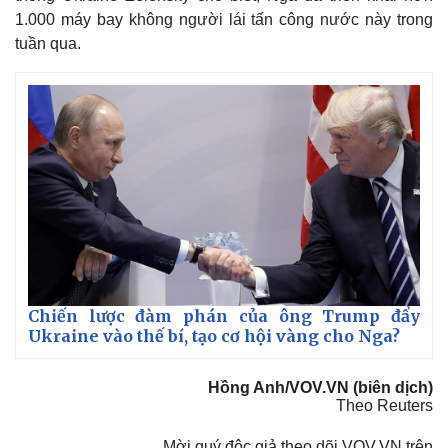
1.000 máy bay không người lái tấn công nước này trong
tuần qua.
Thế giới
Multimedia
Quan sát
Video
Chiến lược đàm phán của ông Trump đẩy
Cuộc sống đó đây
Ảnh
Ukraine vào thế bí, tạo cơ hội vàng cho Nga?
Hồ sơ
E-Magazine
Infographic
Hồng Anh/VOV.VN (biên dịch)
Theo Reuters
Mời quý độc giả theo dõi VOV.VN trên