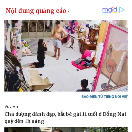
Kinh tế
Thị trường
Bất động sản
Giá vàng
Khởi nghiệp
Tiêu dùng
Tỷ giá
Chứng khoán
Giá cà phê