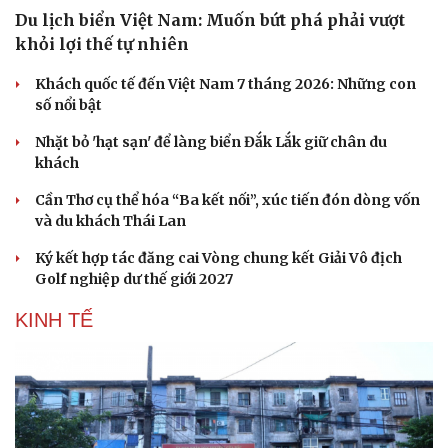
Du lịch biển Việt Nam: Muốn bứt phá phải vượt
khỏi lợi thế tự nhiên
Khách quốc tế đến Việt Nam 7 tháng 2026: Những con
số nổi bật
Nhặt bỏ 'hạt sạn' để làng biển Đắk Lắk giữ chân du
khách
Cần Thơ cụ thể hóa “Ba kết nối”, xúc tiến đón dòng vốn
Văn hóa
Giải trí
và du khách Thái Lan
Sân khấu - Điện ảnh
Nghệ sĩ
Văn học
Thời trang
Ký kết hợp tác đăng cai Vòng chung kết Giải Vô địch
Âm nhạc
Sao Việt
Golf nghiệp dư thế giới 2027
Di sản
KINH TẾ