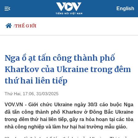
English
THẾ GIỚI
/
Nga ồ ạt tấn công thành phố
Chính trị
Xã hội
Đảng
Tin 24h
Kharkov của Ukraine trong đêm
Tổ chức nhân sự
Dự báo thời tiết
thứ hai liên tiếp
Quốc hội
Giáo dục
Nhận diện sự thật
Dấu ấn VOV
Việc làm
Thứ Hai, 17:06, 31/03/2025
Biển đảo
VOV.VN - Giới chức Ukraine ngày 30/3 cáo buộc Nga
đã tấn công thành phố Kharkov ở Đông Bắc Ukraine
trong đêm thứ hai liên tiếp, gây ra hỏa hoạn tại các tòa
nhà công nghiệp và làm hư hại hai trường mẫu giáo.