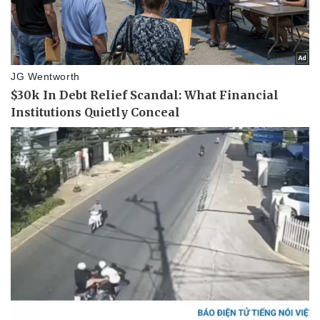
Pháp luật
Quân sự - Quốc phòng
Vụ án
Vũ khí
Tin nóng
Việt Nam