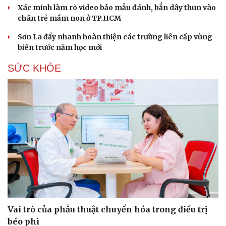
Xác minh làm rõ video bảo mẫu đánh, bắn dây thun vào
chân trẻ mầm non ở TP.HCM
Sơn La đẩy nhanh hoàn thiện các trường liên cấp vùng
biên trước năm học mới
SỨC KHỎE
Du lịch
Podcast
Tư vấn
Câu chuyện thời sự
Săn Tour
Đọc truyện đêm khuya
check-in
Cửa sổ tình yêu
Kể chuyện cho bé
Hạt giống tâm hồn
Vai trò của phẫu thuật chuyển hóa trong điều trị
béo phì