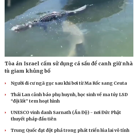
Tòa án Israel cấm sử dụng cá sấu để canh giữ nhà
tù giam khủng bố
Người di cư ngã gục sau khi bơi từ Ma Rốc sang Ceuta
Thái Lan cảnh báo phụ huynh, học sinh về ma túy LSD
Cải chính
“đội lốt” tem hoạt hình
UNESCO vinh danh Sarnath (Ấn Độ) - nơi Đức Phật
thuyết pháp đầu tiên
Trung Quốc đạt đột phá trong phát triển lúa lai vô tính