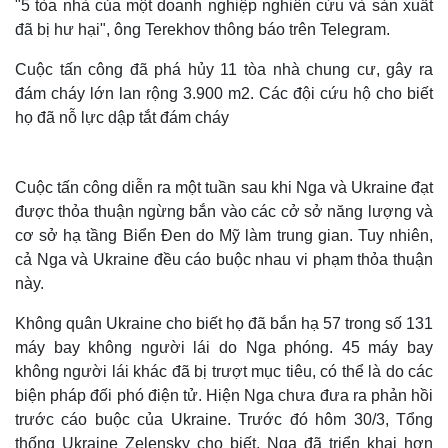
"5 tòa nhà của một doanh nghiệp nghiên cứu và sản xuất
đã bị hư hại", ông Terekhov thông báo trên Telegram.
Cuộc tấn công đã phá hủy 11 tòa nhà chung cư, gây ra
đám cháy lớn lan rộng 3.900 m2. Các đội cứu hộ cho biết
họ đã nỗ lực dập tắt đám cháy
Cuộc tấn công diễn ra một tuần sau khi Nga và Ukraine đạt
được thỏa thuận ngừng bắn vào các cở sở năng lượng và
cơ sở hạ tầng Biển Đen do Mỹ làm trung gian. Tuy nhiên,
cả Nga và Ukraine đều cáo buộc nhau vi phạm thỏa thuận
này.
Không quân Ukraine cho biết họ đã bắn hạ 57 trong số 131
máy bay không người lái do Nga phóng. 45 máy bay
không người lái khác đã bị trượt mục tiêu, có thể là do các
biện pháp đối phó điện tử. Hiện Nga chưa đưa ra phản hồi
trước cáo buộc của Ukraine. Trước đó hôm 30/3, Tổng
thống Ukraine Zelensky cho biết, Nga đã triển khai hơn