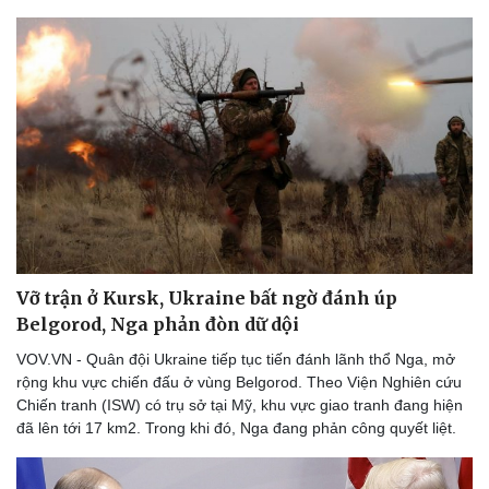
Vỡ trận ở Kursk, Ukraine bất ngờ đánh úp
Belgorod, Nga phản đòn dữ dội
VOV.VN - Quân đội Ukraine tiếp tục tiến đánh lãnh thổ Nga, mở
rộng khu vực chiến đấu ở vùng Belgorod. Theo Viện Nghiên cứu
Chiến tranh (ISW) có trụ sở tại Mỹ, khu vực giao tranh đang hiện
đã lên tới 17 km2. Trong khi đó, Nga đang phản công quyết liệt.
Thể thao
Ô tô - Xe máy
Bóng đá
Ô tô