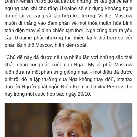
Điện Kremlin trước đó đã bác bỏ những lời kêu gọi về lệnh
ngừng bắn khi cho rằng Ukraine sẽ sử dụng khoảng nghỉ
đó để tái vũ trang và tập hợp lực lượng. Vì thế, Moscow
muốn đi thẳng vào đàm phán về một thỏa thuận hòa bình
toàn diện thay vì đình chiến tạm thời. Nga cũng đưa ra yêu
cầu Ukraine phải nhượng lại nhiều lãnh thổ hơn so với
phần lãnh thổ Moscow hiện kiểm soát.
"Chủ đề này đã được nêu ra nhiều lần với những sắc thái
khác nhau trong các cuộc gặp Nga - Mỹ và phía Moscow
luôn đưa ra một phản ứng giống nhau - một điều đã được
biết rõ, đó là lập trường của Nga không thay đổi", Interfax
dẫn lời Người phát ngôn Điện Kremlin Dmitry Peskov cho
hay trong một cuộc họp báo ngày 20/10.