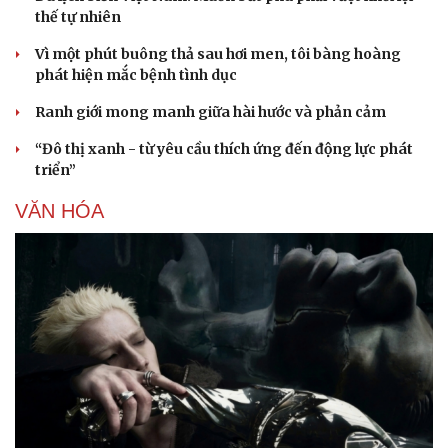
thế tự nhiên
Vì một phút buông thả sau hơi men, tôi bàng hoàng
phát hiện mắc bệnh tình dục
Ranh giới mong manh giữa hài hước và phản cảm
“Đô thị xanh - từ yêu cầu thích ứng đến động lực phát
triển”
VĂN HÓA
Văn hóa
Giải trí
Sân khấu - Điện ảnh
Nghệ sĩ
Văn học
Thời trang
Âm nhạc
Sao Việt
Di sản