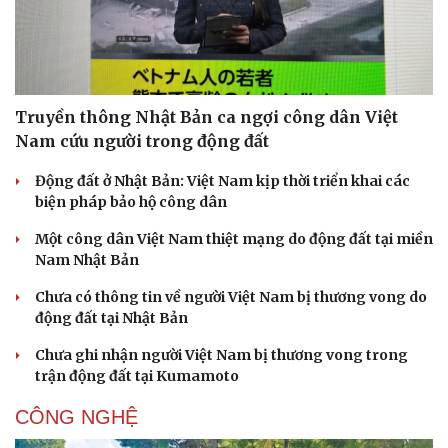
Truyền thông Nhật Bản ca ngợi công dân Việt
Nam cứu người trong động đất
Sức khỏe
Đời sống
Dinh dưỡng - món ngon
Nhà đẹp
Động đất ở Nhật Bản: Việt Nam kịp thời triển khai các
Cây thuốc
Blog
biện pháp bảo hộ công dân
Sản phụ khoa
Tình yêu - Gia đình
Một công dân Việt Nam thiệt mạng do động đất tại miền
Nhi khoa
Nam Nhật Bản
Nam khoa
Làm đẹp - giảm cân
Chưa có thông tin về người Việt Nam bị thương vong do
Phòng mạch online
động đất tại Nhật Bản
Ăn sạch sống khỏe
Chưa ghi nhận người Việt Nam bị thương vong trong
trận động đất tại Kumamoto
CÔNG NGHỆ