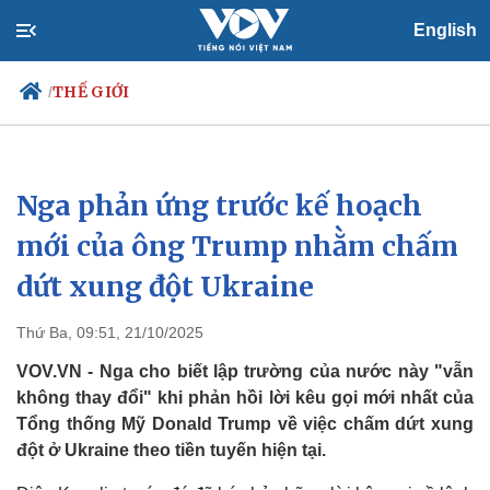
English
THẾ GIỚI
/
Nga phản ứng trước kế hoạch
Chính trị
Xã hội
Đảng
Tin 24h
mới của ông Trump nhằm chấm
Tổ chức nhân sự
Dự báo thời tiết
dứt xung đột Ukraine
Quốc hội
Giáo dục
Nhận diện sự thật
Dấu ấn VOV
Việc làm
Thứ Ba, 09:51, 21/10/2025
Biển đảo
VOV.VN - Nga cho biết lập trường của nước này "vẫn
không thay đổi" khi phản hồi lời kêu gọi mới nhất của
Tổng thống Mỹ Donald Trump về việc chấm dứt xung
đột ở Ukraine theo tiền tuyến hiện tại.