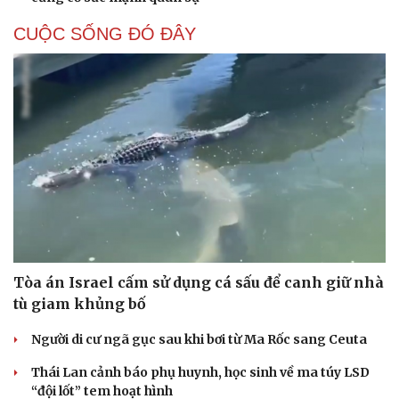
CUỘC SỐNG ĐÓ ĐÂY
Tòa án Israel cấm sử dụng cá sấu để canh giữ nhà
tù giam khủng bố
Người di cư ngã gục sau khi bơi từ Ma Rốc sang Ceuta
Thái Lan cảnh báo phụ huynh, học sinh về ma túy LSD
“đội lốt” tem hoạt hình