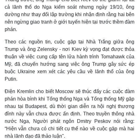
cả lãnh thổ do Nga kiểm soát nhưng ngày 19/10, ông
dường như thay đổi lập trường khi nhận định rằng hai bên
nên ngừng giao tranh ở giới tuyến hiện tại trước thềm đàm
phán.
Theo các nguồn tin, cuộc gặp tại Nhà Trắng giữa ông
Trump và ông Zelensky - nơi Kiev kỳ vọng đạt được thỏa
thuận về việc cung cấp tên lửa hành trình Tomahawk của
Mỹ, đã chuyển hướng sang việc ông Trump gây sức ép
buộc Ukraine xem xét các yêu cầu về lãnh thổ của ông
Putin.
Thế giới
Multimedia
Điện Kremlin cho biết Moscow sẽ thúc đẩy các cuộc đàm
Quan sát
Video
phán hòa bình khi Tổng thống Nga và Tổng thống Mỹ gặp
Cuộc sống đó đây
Ảnh
nhau tại Budapest, dù thời gian diễn ra hội nghị thượng
Hồ sơ
E-Magazine
đỉnh này vẫn chưa được ấn định. Theo truyền thông nhà
Infographic
nước Nga, Người phát ngôn Dmitry Peskov nói rằng:
“Hiện vẫn chưa có chi tiết cụ thể nào về cuộc gặp mà hai
nhà lãnh đạo đã thảo luận".