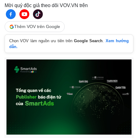
Mời quý độc giả theo dõi VOV.VN trên
Thêm VOV trên Google
Chọn VOV làm nguồn ưu tiên trên
Google Search
.
Xem hướng
dẫn.
Kinh tế
Thị trường
Bất động sản
Giá vàng
Khởi nghiệp
Tiêu dùng
Tỷ giá
Chứng khoán