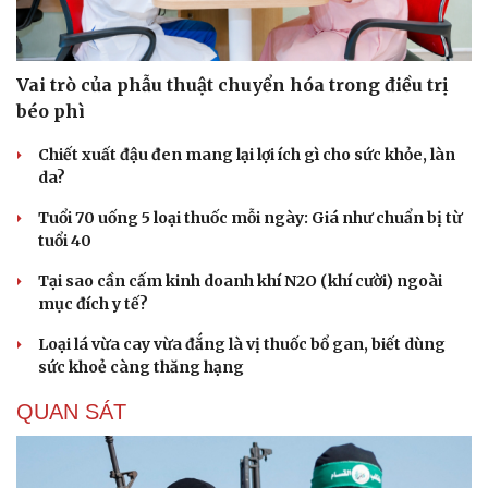
Vai trò của phẫu thuật chuyển hóa trong điều trị
béo phì
Chiết xuất đậu đen mang lại lợi ích gì cho sức khỏe, làn
da?
Tuổi 70 uống 5 loại thuốc mỗi ngày: Giá như chuẩn bị từ
tuổi 40
Tại sao cần cấm kinh doanh khí N2O (khí cười) ngoài
mục đích y tế?
Loại lá vừa cay vừa đắng là vị thuốc bổ gan, biết dùng
sức khoẻ càng thăng hạng
QUAN SÁT
Cải chính