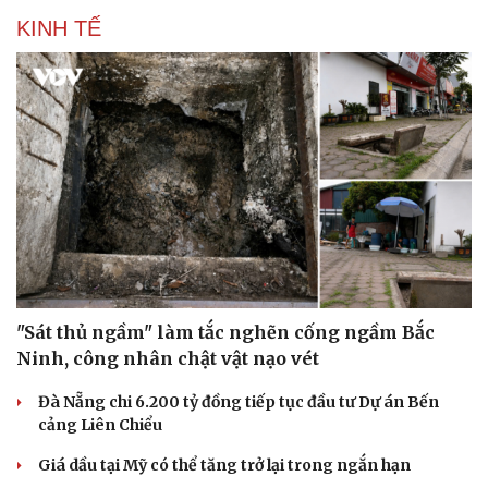
KINH TẾ
"Sát thủ ngầm" làm tắc nghẽn cống ngầm Bắc
Ninh, công nhân chật vật nạo vét
Du lịch
Podcast
Đà Nẵng chi 6.200 tỷ đồng tiếp tục đầu tư Dự án Bến
Tư vấn
Câu chuyện thời sự
cảng Liên Chiểu
Săn Tour
Đọc truyện đêm khuya
check-in
Cửa sổ tình yêu
Giá dầu tại Mỹ có thể tăng trở lại trong ngắn hạn
Kể chuyện cho bé