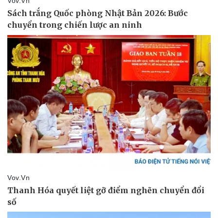
Vụ án
Vũ khí
Tin nóng
Việt Nam
Tư vấn luật
Phân tích