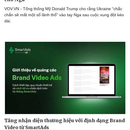
VOV.VN - Tổng thống Mỹ Donald Trump cho rằng Ukraine “chắc
chắn sẽ mất một số lãnh thổ” vào tay Nga sau cuộc xung đột kéo
dài.
Doanh nghiệp
Công nghệ
Thông tin doanh nghiệp
Sành điệu
Doanh nghiệp 24h
Tin Công nghệ
Doanh nhân
Trải nghiệm
Vì cộng đồng
Chuyển đổi số
Tăng nhận diện thương hiệu với định dạng Brand
Video từ SmartAds