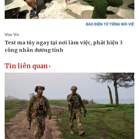
Thể thao
Ô tô - Xe máy
Bóng đá
Ô tô
Lịch thi đấu bóng đá
Xe máy
Thế giới thể thao
Tư vấn
eSports
Hậu trường
Tin liên quan