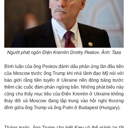
Người phát ngôn Điện Kremlin Dmitry Peskov. Ảnh: Tass
Bình luận của ông Peskov đánh dấu phản ứng lần đầu tiên
của Moscow trước ông Trump khi nhà lãnh đạo Mỹ nói với
báo giới rằng tiền tuyến ở Ukraine nên đóng băng trước
thềm các cuộc đàm phán ngừng bắn. Những phát biểu này
cũng cho thấy mục tiêu của Điện Kremlin ở Ukraine không
thay đổi và Moscow đang tập trung vào hội nghị thượng
đỉnh giữa ông Trump và ông Putin ở Budapest (Hungary).
Tháng trước, ông Trump cho biết Kiev có thể giành lại tất