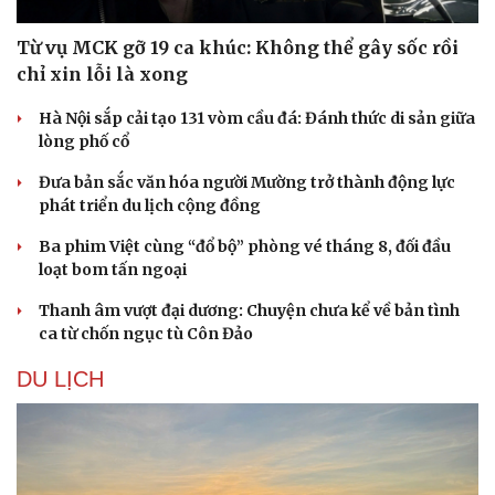
Từ vụ MCK gỡ 19 ca khúc: Không thể gây sốc rồi
chỉ xin lỗi là xong
Hà Nội sắp cải tạo 131 vòm cầu đá: Đánh thức di sản giữa
lòng phố cổ
Đưa bản sắc văn hóa người Mường trở thành động lực
phát triển du lịch cộng đồng
Ba phim Việt cùng “đổ bộ” phòng vé tháng 8, đối đầu
loạt bom tấn ngoại
Thanh âm vượt đại dương: Chuyện chưa kể về bản tình
ca từ chốn ngục tù Côn Đảo
DU LỊCH