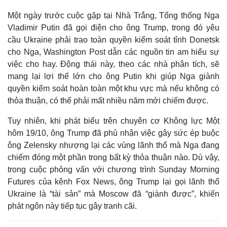
Một ngày trước cuộc gặp tại Nhà Trắng, Tổng thống Nga
Vladimir Putin đã gọi điện cho ông Trump, trong đó yêu
cầu Ukraine phải trao toàn quyền kiểm soát tỉnh Donetsk
cho Nga, Washington Post dẫn các nguồn tin am hiểu sự
việc cho hay. Động thái này, theo các nhà phân tích, sẽ
mang lại lợi thế lớn cho ông Putin khi giúp Nga giành
quyền kiểm soát hoàn toàn một khu vực mà nếu không có
thỏa thuận, có thể phải mất nhiều năm mới chiếm được.
Tuy nhiên, khi phát biểu trên chuyên cơ Không lực Một
hôm 19/10, ông Trump đã phủ nhận việc gây sức ép buộc
ông Zelensky nhượng lại các vùng lãnh thổ mà Nga đang
chiếm đóng một phần trong bất kỳ thỏa thuận nào. Dù vậy,
trong cuộc phỏng vấn với chương trình Sunday Morning
Futures của kênh Fox News, ông Trump lại gọi lãnh thổ
Ukraine là “tài sản” mà Moscow đã “giành được”, khiến
phát ngôn này tiếp tục gây tranh cãi.