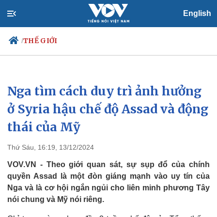
English
THẾ GIỚI
/
Nga tìm cách duy trì ảnh hưởng
Chính trị
Xã hội
Đảng
Tin 24h
ở Syria hậu chế độ Assad và động
Tổ chức nhân sự
Dự báo thời tiết
thái của Mỹ
Quốc hội
Giáo dục
Nhận diện sự thật
Dấu ấn VOV
Việc làm
Thứ Sáu, 16:19, 13/12/2024
Biển đảo
VOV.VN - Theo giới quan sát, sự sụp đổ của chính
quyền Assad là một đòn giáng mạnh vào uy tín của
Nga và là cơ hội ngắn ngủi cho liên minh phương Tây
nói chung và Mỹ nói riêng.