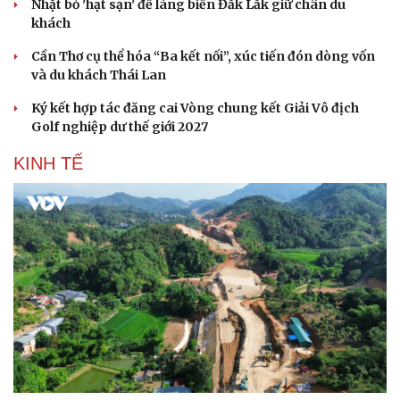
Nhặt bỏ 'hạt sạn' để làng biển Đắk Lắk giữ chân du
Hạt giống tâm hồn
khách
Cần Thơ cụ thể hóa “Ba kết nối”, xúc tiến đón dòng vốn
và du khách Thái Lan
Ký kết hợp tác đăng cai Vòng chung kết Giải Vô địch
Golf nghiệp dư thế giới 2027
KINH TẾ