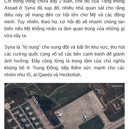
Chỉ trong vòng chưa đầy 2 tuần, chế độ của Tổng thống
Assad ở Syria đã sụp đổ, nhiều nhà quan sát cho rằng
điều này sẽ mang đến cơ hội lớn cho Mỹ và các đồng
minh. Tuy nhiên, theo họ, cơ hội đó sẽ nhanh chóng tan
biến nếu Mỹ không nhận ra tầm quan trọng của những gì
vừa xảy ra.
Syria là "lò nung" cho xung đột và bất ổn khu vực, thu hút
các cường quốc cùng vô số các bên cạnh tranh để giành
ảnh hưởng. Đây cũng từng là trung tâm của chủ nghĩa
khủng bố ở Trung Đông, tiếp thêm sức mạnh cho các
nhóm như IS, al-Qaeda và Hezbollah.