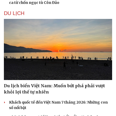
ca từ chốn ngục tù Côn Đảo
DU LỊCH
Du lịch biển Việt Nam: Muốn bứt phá phải vượt
khỏi lợi thế tự nhiên
Du lịch
Podcast
Tư vấn
Câu chuyện thời sự
Khách quốc tế đến Việt Nam 7 tháng 2026: Những con
Săn Tour
Đọc truyện đêm khuya
số nổi bật
check-in
Cửa sổ tình yêu
Kể chuyện cho bé