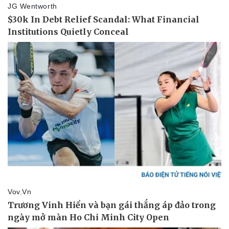
Thể thao
Ô tô - Xe máy
Bóng đá
Ô tô
Lịch thi đấu bóng đá
Xe máy
Thế giới thể thao
Tư vấn
eSports
Hậu trường