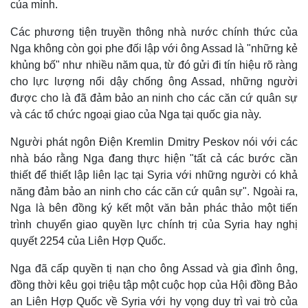
của mình.
Các phương tiện truyền thông nhà nước chính thức của
Nga không còn gọi phe đối lập với ông Assad là "những kẻ
khủng bố" như nhiều năm qua, từ đó gửi đi tín hiệu rõ ràng
cho lực lượng nổi dậy chống ông Assad, những người
được cho là đã đảm bảo an ninh cho các căn cứ quân sự
và các tổ chức ngoại giao của Nga tại quốc gia này.
Người phát ngôn Điện Kremlin Dmitry Peskov nói với các
nhà báo rằng Nga đang thực hiện "tất cả các bước cần
thiết để thiết lập liên lạc tại Syria với những người có khả
năng đảm bảo an ninh cho các căn cứ quân sự". Ngoài ra,
Nga là bên đồng ký kết một văn bản phác thảo một tiến
trình chuyển giao quyền lực chính trị của Syria hay nghị
quyết 2254 của Liên Hợp Quốc.
Nga đã cấp quyền tị nạn cho ông Assad và gia đình ông,
đồng thời kêu gọi triệu tập một cuộc họp của Hội đồng Bảo
an Liên Hợp Quốc về Syria với hy vọng duy trì vai trò của