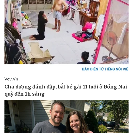
Vụ án
Vũ khí
Tin nóng
Việt Nam
Tư vấn luật
Phân tích