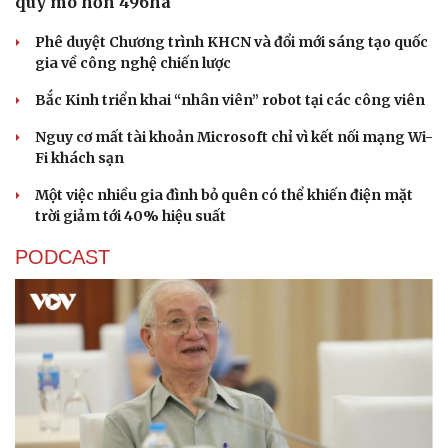
quy mô hơn 496ha
Phê duyệt Chương trình KHCN và đổi mới sáng tạo quốc
gia về công nghệ chiến lược
Bắc Kinh triển khai “nhân viên” robot tại các công viên
Nguy cơ mất tài khoản Microsoft chỉ vì kết nối mạng Wi-
Fi khách sạn
Một việc nhiều gia đình bỏ quên có thể khiến điện mặt
trời giảm tới 40% hiệu suất
PODCAST
Văn hóa
Giải trí
Sân khấu - Điện ảnh
Nghệ sĩ
Văn học
Thời trang
Âm nhạc
Sao Việt
Di sản