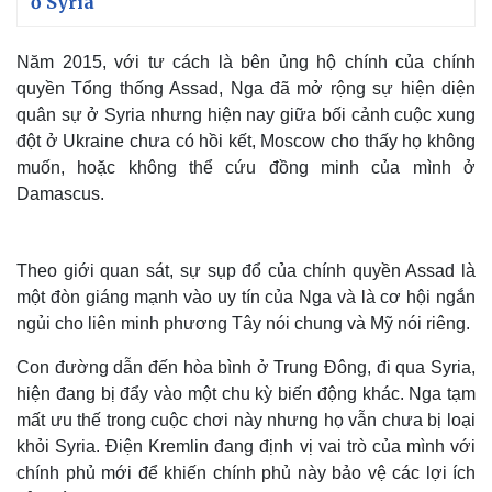
ở Syria
Năm 2015, với tư cách là bên ủng hộ chính của chính
quyền Tổng thống Assad, Nga đã mở rộng sự hiện diện
quân sự ở Syria nhưng hiện nay giữa bối cảnh cuộc xung
đột ở Ukraine chưa có hồi kết, Moscow cho thấy họ không
muốn, hoặc không thể cứu đồng minh của mình ở
Damascus.
Theo giới quan sát, sự sụp đổ của chính quyền Assad là
một đòn giáng mạnh vào uy tín của Nga và là cơ hội ngắn
Thế giới
Multimedia
ngủi cho liên minh phương Tây nói chung và Mỹ nói riêng.
Quan sát
Video
Con đường dẫn đến hòa bình ở Trung Đông, đi qua Syria,
Cuộc sống đó đây
Ảnh
Hồ sơ
E-Magazine
hiện đang bị đẩy vào một chu kỳ biến động khác. Nga tạm
Infographic
mất ưu thế trong cuộc chơi này nhưng họ vẫn chưa bị loại
khỏi Syria. Điện Kremlin đang định vị vai trò của mình với
chính phủ mới để khiến chính phủ này bảo vệ các lợi ích