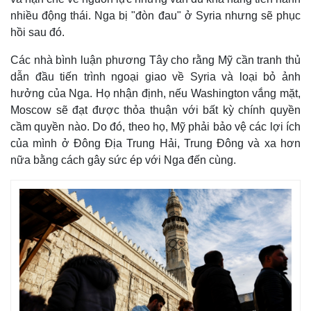
nhiều động thái. Nga bị "đòn đau" ở Syria nhưng sẽ phục
hồi sau đó.
Các nhà bình luận phương Tây cho rằng Mỹ cần tranh thủ
dẫn đầu tiến trình ngoại giao về Syria và loại bỏ ảnh
hưởng của Nga. Họ nhận định, nếu Washington vắng mặt,
Moscow sẽ đạt được thỏa thuận với bất kỳ chính quyền
cầm quyền nào. Do đó, theo họ, Mỹ phải bảo vệ các lợi ích
của mình ở Đông Địa Trung Hải, Trung Đông và xa hơn
nữa bằng cách gây sức ép với Nga đến cùng.
Kinh tế
Thị trường
Bất động sản
Giá vàng
Khởi nghiệp
Tiêu dùng
Tỷ giá
Chứng khoán