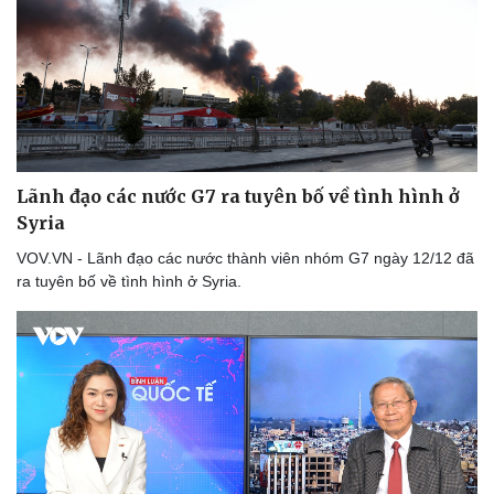
Doanh nghiệp
Công nghệ
Thông tin doanh nghiệp
Sành điệu
Doanh nghiệp 24h
Tin Công nghệ
Doanh nhân
Trải nghiệm
Lãnh đạo các nước G7 ra tuyên bố về tình hình ở
Vì cộng đồng
Chuyển đổi số
Syria
VOV.VN - Lãnh đạo các nước thành viên nhóm G7 ngày 12/12 đã
ra tuyên bố về tình hình ở Syria.