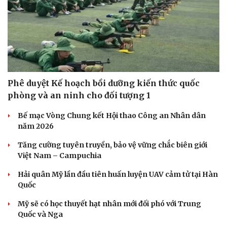
Sức khỏe
Đời sống
Phê duyệt Kế hoạch bồi dưỡng kiến thức quốc
Dinh dưỡng - món ngon
Nhà đẹp
phòng và an ninh cho đối tượng 1
Cây thuốc
Blog
Sản phụ khoa
Tình yêu - Gia đình
Bế mạc Vòng Chung kết Hội thao Công an Nhân dân
Nhi khoa
năm 2026
Nam khoa
Làm đẹp - giảm cân
Tăng cường tuyên truyền, bảo vệ vững chắc biên giới
Phòng mạch online
Việt Nam – Campuchia
Ăn sạch sống khỏe
Hải quân Mỹ lần đầu tiên huấn luyện UAV cảm tử tại Hàn
Quốc
Mỹ sẽ có học thuyết hạt nhân mới đối phó với Trung
Quốc và Nga