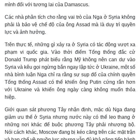
mình đối với tương lai của Damascus.
Các nhà phân tích cho rằng vai trò của Nga ở Syria không
phải là bảo vệ chế độ của ông Assad mà là duy trì quyền
lực và ảnh hưởng.
Trên thực tế, những gì xảy ra ở Syria có tác động vượt xa
phạm vi quốc gia. Vào thời điểm Tổng thống đắc cử
Donald Trump phát biểu rằng Mỹ không nên can dự vào
Syria và kêu gọi ngừng bắn ngay lập tức ở Ukraine, một số
nhà bình luận Nga chỉ ra rằng sự sụp đổ của chính quyền
Tổng thống Assad có thể khiến ông Putin cứng rắn hơn
với Ukraine và khiến ông ngày càng không muốn thỏa
hiệp.
Giới quan sát phương Tây nhận định, mặc dù Nga đang
giảm ưu thế ở Syria nhưng nước này có thể leo thang ở
những nơi khác để buộc phương Tây phải nhượng bộ.
Nói cách khác, Moscow đang bị kéo căng trên các mặt trận
và hạn chế về nguồn lực nhưng vẫn đủ khả năng tiến hành