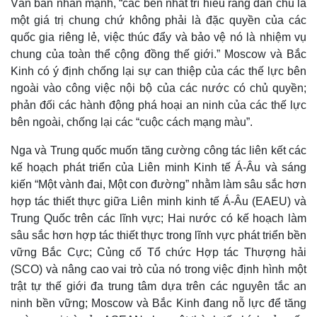
Văn bản nhấn mạnh, “các bên nhất trí hiểu rằng dân chủ là
một giá trị chung chứ không phải là đặc quyền của các
quốc gia riêng lẻ, việc thúc đẩy và bảo vệ nó là nhiệm vụ
chung của toàn thể cộng đồng thế giới.” Moscow và Bắc
Kinh có ý định chống lại sự can thiệp của các thế lực bên
ngoài vào công việc nội bộ của các nước có chủ quyền;
phản đối các hành động phá hoại an ninh của các thế lực
bên ngoài, chống lại các “cuộc cách mạng màu”.
Nga và Trung quốc muốn tăng cường công tác liên kết các
kế hoạch phát triển của Liên minh Kinh tế Á-Âu và sáng
kiến ​​“Một vành đai, Một con đường” nhằm làm sâu sắc hơn
hợp tác thiết thực giữa Liên minh kinh tế Á-Âu (EAEU) và
Trung Quốc trên các lĩnh vực; Hai nước có kế hoạch làm
sâu sắc hơn hợp tác thiết thực trong lĩnh vực phát triển bền
vững Bắc Cực; Củng cố Tổ chức Hợp tác Thượng hải
(SCO) và nâng cao vai trò của nó trong việc định hình một
trật tự thế giới đa trung tâm dựa trên các nguyên tắc an
ninh bền vững; Moscow và Bắc Kinh đang nỗ lực để tăng