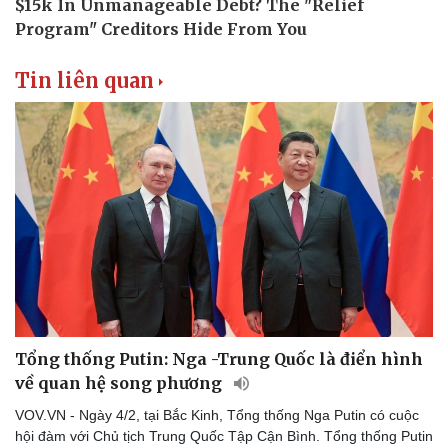
Thể thao
Ô tô - Xe máy
Bóng đá
Ô tô
Lịch thi đấu bóng đá
Xe máy
Tin liên quan
Thế giới thể thao
Tư vấn
eSports
Hậu trường
Tổng thống Putin: Nga -Trung Quốc là điển hình
về quan hệ song phương
VOV.VN - Ngày 4/2, tại Bắc Kinh, Tổng thống Nga Putin có cuộc
hội đàm với Chủ tịch Trung Quốc Tập Cận Bình. Tổng thống Putin