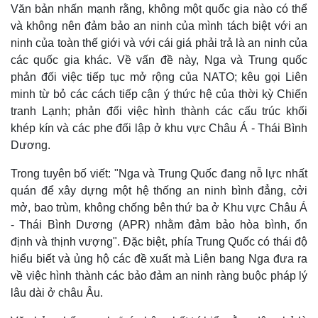
Văn bản nhấn mạnh rằng, không một quốc gia nào có thể
và không nên đảm bảo an ninh của mình tách biệt với an
ninh của toàn thế giới và với cái giá phải trả là an ninh của
các quốc gia khác. Về vấn đề này, Nga và Trung quốc
phản đối việc tiếp tục mở rộng của NATO; kêu gọi Liên
minh từ bỏ các cách tiếp cận ý thức hệ của thời kỳ Chiến
tranh Lạnh; phản đối việc hình thành các cấu trúc khối
khép kín và các phe đối lập ở khu vực Châu Á - Thái Bình
Dương.
Trong tuyên bố viết: "Nga và Trung Quốc đang nỗ lực nhất
quán để xây dựng một hệ thống an ninh bình đẳng, cởi
Thế giới
Multimedia
mở, bao trùm, không chống bên thứ ba ở Khu vực Châu Á
Quan sát
Video
- Thái Bình Dương (APR) nhằm đảm bảo hòa bình, ổn
Cuộc sống đó đây
Ảnh
định và thịnh vượng". Đặc biệt, phía Trung Quốc có thái độ
Hồ sơ
E-Magazine
hiểu biết và ủng hộ các đề xuất mà Liên bang Nga đưa ra
Infographic
về việc hình thành các bảo đảm an ninh ràng buộc pháp lý
lâu dài ở châu Âu.