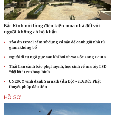
Bắc Kinh nới lỏng điều kiện mua nhà đối với
người không có hộ khẩu
Tòa án Israel cấm sử dụng cá sấu để canh giữ nhà tù
giam khủng bố
Người di cư ngã gục sau khi bơi từ Ma Rốc sang Ceuta
Thái Lan cảnh báo phụ huynh, học sinh về ma túy LSD
“đội lốt” tem hoạt hình
UNESCO vinh danh Sarnath (Ấn Độ) - nơi Đức Phật
thuyết pháp đầu tiên
HỒ SƠ