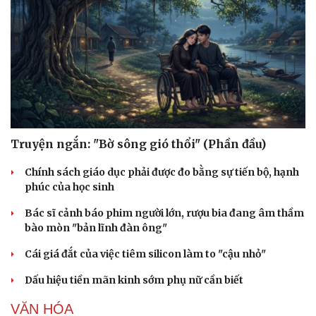
Truyện ngắn: "Bờ sông gió thổi" (Phần đầu)
Chính sách giáo dục phải được đo bằng sự tiến bộ, hạnh
phúc của học sinh
Bác sĩ cảnh báo phim người lớn, rượu bia đang âm thầm
bào mòn "bản lĩnh đàn ông"
Cái giá đắt của việc tiêm silicon làm to "cậu nhỏ"
Dấu hiệu tiền mãn kinh sớm phụ nữ cần biết
VĂN HÓA