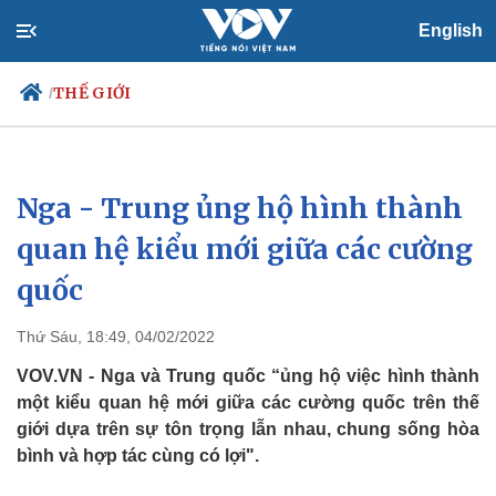
English
THẾ GIỚI
/
Nga - Trung ủng hộ hình thành
Chính trị
Xã hội
Đảng
Tin 24h
quan hệ kiểu mới giữa các cường
Tổ chức nhân sự
Dự báo thời tiết
quốc
Quốc hội
Giáo dục
Nhận diện sự thật
Dấu ấn VOV
Việc làm
Thứ Sáu, 18:49, 04/02/2022
Biển đảo
VOV.VN - Nga và Trung quốc “ủng hộ việc hình thành
một kiểu quan hệ mới giữa các cường quốc trên thế
giới dựa trên sự tôn trọng lẫn nhau, chung sống hòa
bình và hợp tác cùng có lợi".