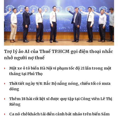
Trợ lý ảo AI của Thuế TP.HCM gọi điện thoại nhắc
nhở người nợ thuế
Một xe ô tô biển Hà Nội vi phạm tốc độ 21 lần trong một
tháng tại Phú Thọ
Thời tiết ngày 9/8: Bắc Bộ nắng nóng, chiều tối có mưa
dông
Du lịch
Podcast
Thêm 18 hài cốt liệt sĩ được quy tập tại Công viên Lê Thị
Tư vấn
Câu chuyện thời sự
Riêng
Săn Tour
Đọc truyện đêm khuya
check-in
Cửa sổ tình yêu
Ca nô chở khách tái diễn cảnh bát nháo trên biển Sầm
Kể chuyện cho bé