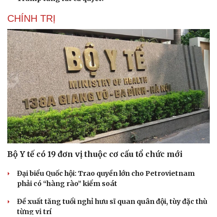
CHÍNH TRỊ
Bộ Y tế có 19 đơn vị thuộc cơ cấu tổ chức mới
Đại biểu Quốc hội: Trao quyền lớn cho Petrovietnam
phải có “hàng rào” kiểm soát
Đề xuất tăng tuổi nghỉ hưu sĩ quan quân đội, tùy đặc thù
từng vị trí