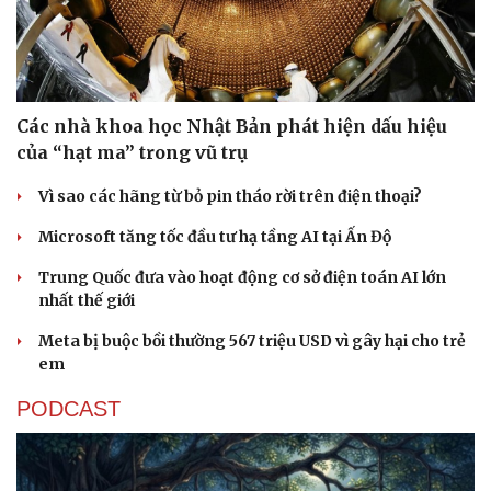
Các nhà khoa học Nhật Bản phát hiện dấu hiệu
của “hạt ma” trong vũ trụ
Sức khỏe
Đời sống
Dinh dưỡng - món ngon
Nhà đẹp
Vì sao các hãng từ bỏ pin tháo rời trên điện thoại?
Cây thuốc
Blog
Microsoft tăng tốc đầu tư hạ tầng AI tại Ấn Độ
Sản phụ khoa
Tình yêu - Gia đình
Nhi khoa
Trung Quốc đưa vào hoạt động cơ sở điện toán AI lớn
Nam khoa
nhất thế giới
Làm đẹp - giảm cân
Phòng mạch online
Meta bị buộc bồi thường 567 triệu USD vì gây hại cho trẻ
Ăn sạch sống khỏe
em
PODCAST