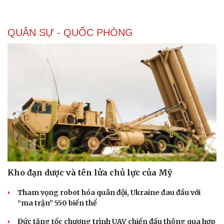
QUÂN SỰ - QUỐC PHÒNG
Doanh nghiệp
Công nghệ
Thông tin doanh nghiệp
Sành điệu
Doanh nghiệp 24h
Tin Công nghệ
Doanh nhân
Trải nghiệm
Vì cộng đồng
Chuyển đổi số
Kho đạn dược và tên lửa chủ lực của Mỹ
Tham vọng robot hóa quân đội, Ukraine đau đầu với
“ma trận” 550 biến thể
Đức tăng tốc chương trình UAV chiến đấu thông qua hợp