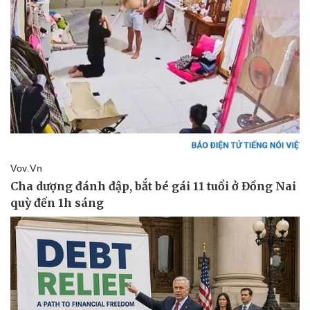
Vụ án
Vũ khí
Tin nóng
Việt Nam
Tư vấn luật
Phân tích