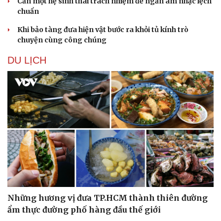
Cần một hệ sinh thái trách nhiệm để ngăn âm nhạc lệch
chuẩn
Khi bảo tàng đưa hiện vật bước ra khỏi tủ kính trò
chuyện cùng công chúng
DU LỊCH
Văn hóa
Giải trí
Sân khấu - Điện ảnh
Nghệ sĩ
Văn học
Thời trang
Âm nhạc
Sao Việt
Di sản
Những hương vị đưa TP.HCM thành thiên đường
ẩm thực đường phố hàng đầu thế giới