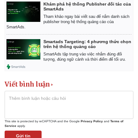
Giá cà phê
Khám phá hệ thống Publisher đối tác của
SmartAds
Tham khảo ngay bài viết sau để nắm danh sách
publisher trong hệ thống quảng cáo của
SmartAds.
Smartads Targeting: 4 phương thức chọn
trên hệ thống quảng cáo
SmartAds tập trung vào việc nhắm đúng đối
tượng, đúng ngữ cảnh và thời điểm để tối ưu.
Viết bình luận
This site is protected by reCAPTCHA and the Google
Privacy Policy
and
Terms of
Service
apply.
Gửi tin