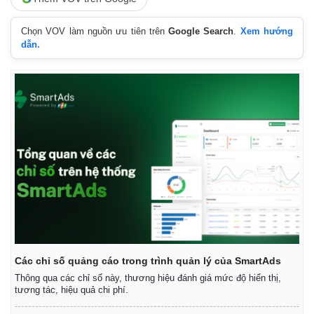
Chọn VOV làm nguồn ưu tiên trên
Google Search
.
Xem hướng
dẫn.
Kinh tế
Thị trường
Các chỉ số quảng cáo trong trình quản lý của SmartAds
Bất động sản
Giá vàng
Khởi nghiệp
Tiêu dùng
Thông qua các chỉ số này, thương hiệu đánh giá mức độ hiển thị,
tương tác, hiệu quả chi phí.
Tỷ giá
Chứng khoán