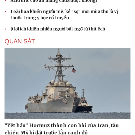
Acid uric cao ăn măng chua được không?
Loài hoa khiến người mê, kẻ “sợ” mỗi mùa thu là vị
thuốc trong y học cổ truyền
9 lợi ích khiến nhiều người bất ngờ từ thịt ếch
QUAN SÁT
“Yết hầu” Hormuz thành con bài của Iran, tàu
chiến Mỹ bị đặt trước lằn ranh đỏ