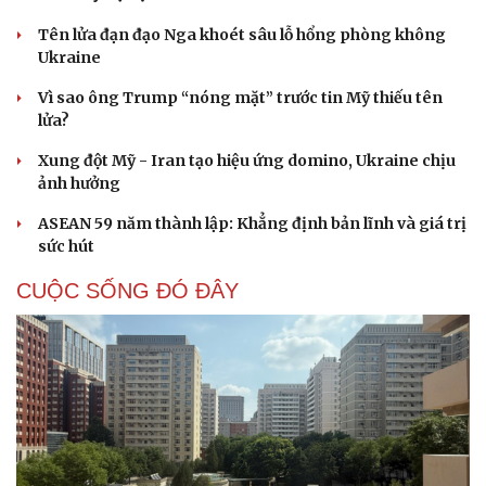
Tên lửa đạn đạo Nga khoét sâu lỗ hổng phòng không
Ukraine
Vì sao ông Trump “nóng mặt” trước tin Mỹ thiếu tên
lửa?
Xung đột Mỹ - Iran tạo hiệu ứng domino, Ukraine chịu
ảnh hưởng
ASEAN 59 năm thành lập: Khẳng định bản lĩnh và giá trị
sức hút
CUỘC SỐNG ĐÓ ĐÂY
Cải chính