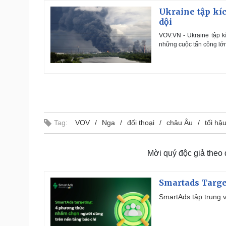
Ukraine tập kí
dội
VOV.VN - Ukraine tập 
những cuộc tấn công lớn
Tag:
VOV
Nga
đối thoại
châu Âu
tối hậ
Mời quý độc giả theo
Smartads Targe
SmartAds tập trung v