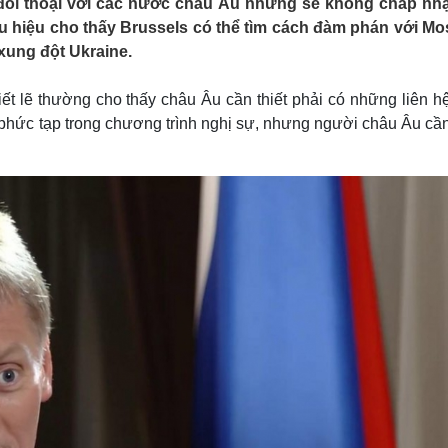
đối thoại với các nước châu Âu nhưng sẽ không chấp nhậ
Lịch thi đấu bóng đá
Xe máy
ấu hiệu cho thấy Brussels có thể tìm cách đàm phán với M
Thế giới thể thao
Tư vấn
 xung đột Ukraine.
eSports
V
Hậu trường
ết lẽ thường cho thấy châu Âu cần thiết phải có những liên h
Văn hóa
Giải trí
D
 phức tạp trong chương trình nghị sự, nhưng người châu Âu cần
Sân khấu - Điện ảnh
Nghệ sĩ
Văn học
Thời trang
Âm nhạc
Sao Việt
c
Di sản