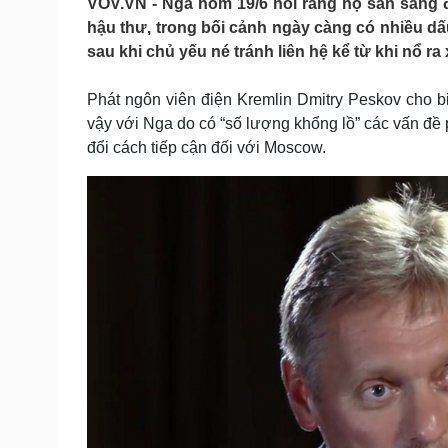
VOV.VN - Nga hôm 19/6 nói rằng họ sẵn sàng 
Tin nóng
Việt Nam
hậu thư, trong bối cảnh ngày càng có nhiều d
Tư vấn luật
Phân tích
sau khi chủ yếu né tránh liên hệ kể từ khi nổ ra
Phát ngôn viên điện Kremlin Dmitry Peskov cho bi
Sức khỏe
Đời sống
vậy với Nga do có “số lượng khổng lồ” các vấn đề
Dinh dưỡng - món ngon
Nhà đẹp
đổi cách tiếp cận đối với Moscow.
Cây thuốc
Blog
Sản phụ khoa
Tình yêu - Gia đình
Nhi khoa
Nam khoa
Làm đẹp - giảm cân
Phòng mạch online
Ăn sạch sống khỏe
Cải chính