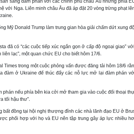
g sẵn sàng đàm phán với các chính phủ châu Âu nhưng phía E
 hệ với Nga. Liên minh châu Âu đã áp đặt 20 vòng trừng phạt l
kraine.
ng Mỹ Donald Trump làm trung gian hòa giải chấm dứt xung độ
a đã có “các cuộc tiếp xúc ngắn gọn ở cấp độ ngoại giao” với
 liên lạc”, một quan chức EU cho biết hôm 17/6.
ial Times trong một cuộc phỏng vấn được đăng tải hôm 18/6 rằ
a đàm ở Ukraine để thúc đẩy các nỗ lực mở lại đàm phán vớ
 phán nếu phía bên kia cởi mở tham gia vào cuộc đối thoại thự
a tối hậu thư”.
 bất đồng tại hội nghị thượng đỉnh các nhà lãnh đạo EU ở Bru
được phối hợp với họ và EU nên tập trung gây áp lực nhiều hơ