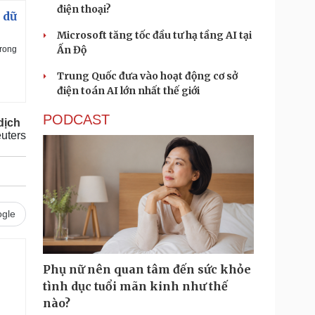
điện thoại?
 dữ
Microsoft tăng tốc đầu tư hạ tầng AI tại
Ấn Độ
rong
Trung Quốc đưa vào hoạt động cơ sở
điện toán AI lớn nhất thế giới
PODCAST
 dịch
uters
gle
Phụ nữ nên quan tâm đến sức khỏe
tình dục tuổi mãn kinh như thế
nào?