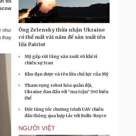
n tối
Doanh nghiệp 24h
Tin Công nghệ
oscow
Doanh nhân
Trải nghiệm
ì cộng đồng
Chuyển đổi số
Ông Zelensky thừa nhận Ukraine
ệ như
u lịch
Podcast
có thể mất vài năm để sản xuất tên
 thay
Tư vấn
Câu chuyện thời sự
lửa Patriot
Săn Tour
Đọc truyện đêm khuya
heck-in
Cửa sổ tình yêu
Mỹ gấp rút tăng sản xuất vũ khí vì
Kể chuyện cho bé
chiến sự Iran
Hạt giống tâm hồn
Kho đạn dược và tên lửa chủ lực của Mỹ
Tham vọng robot hóa quân đội,
Ukraine đau đầu với “ma trận” 550 biến
thể
Đức tăng tốc chương trình UAV chiến
đấu thông qua hợp tác với Rolls-Royce
NGƯỜI VIỆT