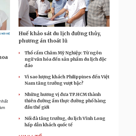
Huế khảo sát du lịch đường thủy,
phương án thoát lũ
Thổ cẩm Chăm Mỹ Nghiệp: Từ ngôn
ngữ văn hóa đến sản phẩm du lịch độc
đáo
Vì sao lượng khách Philippines đến Việt
Nam tăng trưởng vượt bậc?
Những hương vị đưa TP.HCM thành
thiên đường ẩm thực đường phố hàng
nhất
đầu thế giới
đàm
Nối đà tăng trưởng, du lịch Vĩnh Long
hấp dẫn khách quốc tế