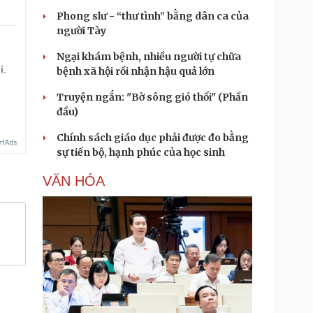
Phong slư - “thư tình” bằng dân ca của
người Tày
Ngại khám bệnh, nhiều người tự chữa
í.
bệnh xã hội rồi nhận hậu quả lớn
Truyện ngắn: "Bờ sông gió thổi" (Phần
đầu)
Chính sách giáo dục phải được đo bằng
sự tiến bộ, hạnh phúc của học sinh
VĂN HÓA