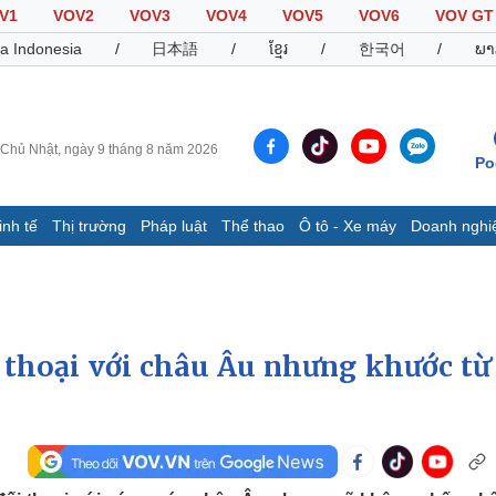
V1
VOV2
VOV3
VOV4
VOV5
VOV6
VOV GT
a Indonesia
/
日本語
/
ខ្មែរ
/
한국어
/
ພາ
Chủ Nhật, ngày 9 tháng 8 năm 2026
Po
inh tế
Thị trường
Pháp luật
Thể thao
Ô tô - Xe máy
Doanh nghi
Thế giới
Multimedia
K
Quan sát
Video
B
Cuộc sống đó đây
Ảnh
K
Hồ sơ
E-Magazine
 thoại với châu Âu nhưng khước từ 
Infographic
Thể thao
Ô tô - Xe máy
D
Bóng đá
Ô tô
T