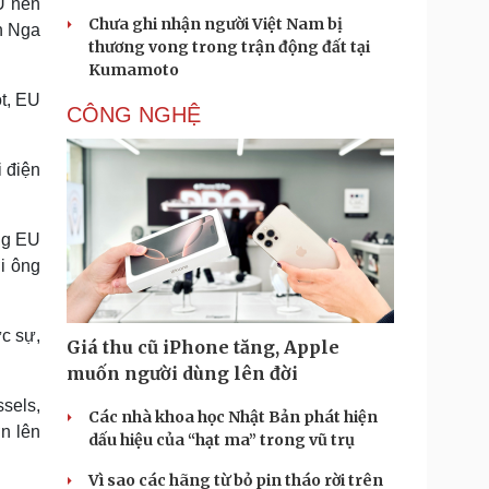
U nên
Chưa ghi nhận người Việt Nam bị
ên Nga
thương vong trong trận động đất tại
Kumamoto
t, EU
CÔNG NGHỆ
 điện
ng EU
i ông
c sự,
Giá thu cũ iPhone tăng, Apple
muốn người dùng lên đời
ssels,
Các nhà khoa học Nhật Bản phát hiện
n lên
dấu hiệu của “hạt ma” trong vũ trụ
Vì sao các hãng từ bỏ pin tháo rời trên