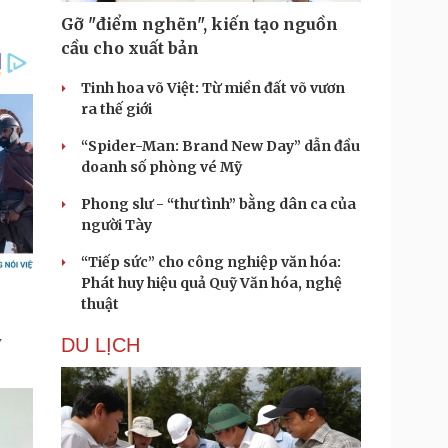
Gỡ "điểm nghẽn", kiến tạo nguồn
cầu cho xuất bản
Tinh hoa võ Việt: Từ miền đất võ vươn
ra thế giới
“Spider-Man: Brand New Day” dẫn đầu
doanh số phòng vé Mỹ
Phong slư - “thư tình” bằng dân ca của
người Tày
“Tiếp sức” cho công nghiệp văn hóa:
Phát huy hiệu quả Quỹ Văn hóa, nghệ
thuật
DU LỊCH