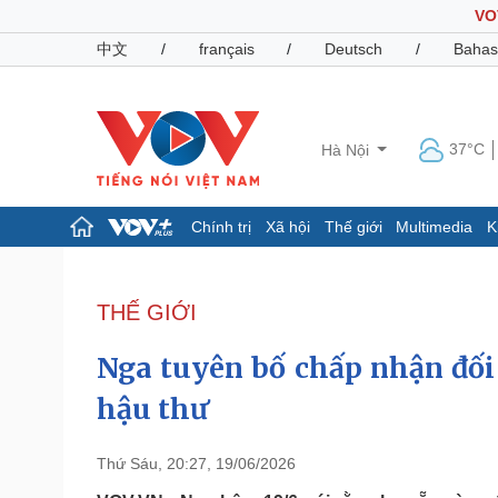
VO
中文
/
français
/
Deutsch
/
Bahas
37°C
Hà Nội
Chính trị
Xã hội
Thế giới
Multimedia
K
Chính trị
Xã hội
Đảng
Tin 24h
THẾ GIỚI
Tổ chức nhân sự
Dự báo thời tiết
Quốc hội
Giáo dục
Nga tuyên bố chấp nhận đối
Nhận diện sự thật
Dấu ấn VOV
Việc làm
hậu thư
Biển đảo
Pháp luật
Quân sự - Quốc phòng
Thứ Sáu, 20:27, 19/06/2026
Vụ án
Vũ khí