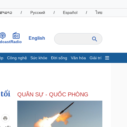
ສາລາວ
/
Русский
/
Español
/
ไทย
English
dcast
Radio
ệp
Công nghệ
Sức khỏe
Đời sống
Văn hóa
Giải trí
inh tế
Thị trường
ất động sản
Giá vàng
hởi nghiệp
Tiêu dùng
Tỷ giá
tối
QUÂN SỰ - QUỐC PHÒNG
Chứng khoán
Giá cà phê
oanh nghiệp
Công nghệ
hông tin doanh nghiệp
Sành điệu