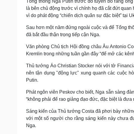
Tổng thống Nga Putin trước đó tuyên bố rằng ôn
là bên chủ động trước vì chính họ đã cắt đứt quan
vì do phát động “chiến dịch quân sự đặc biệt” tại U
Sau hơn một năm đứng ngoài cuộc và để Tổng thố
đã bắt đầu thận trọng tiếp cận Nga.
Văn phòng Chủ tịch Hội đồng châu Âu Antonio Cost
Kremlin trong những tuần gần đây “để mở các kênh
Thủ tướng Áo Christian Stocker nói với tờ Financ
nên tận dụng "động lực" xung quanh các cuộc hò
Putin.
Phát ngôn viên Peskov cho biết, Nga sẵn sàng đàm
“không phải để rao giảng đạo đức, đặc biệt là đưa r
Sáng kiến ​​của Thủ tướng Costa đã phơi bày những
với một số người cho rằng sáng kiến ​​này chưa 
Nga.