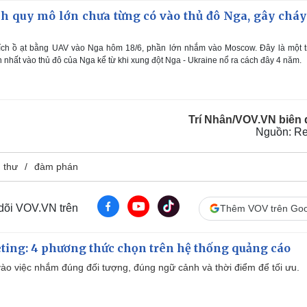
ch quy mô lớn chưa từng có vào thủ đô Nga, gây cháy
kích ồ ạt bằng UAV vào Nga hôm 18/6, phần lớn nhắm vào Moscow. Đây là một t
 nhất vào thủ đô của Nga kể từ khi xung đột Nga - Ukraine nổ ra cách đây 4 năm.
Trí Nhân/VOV.VN biên
Nguồn: Re
u thư
đàm phán
 dõi VOV.VN trên
Thêm VOV trên Goo
ting: 4 phương thức chọn trên hệ thống quảng cáo
ào việc nhắm đúng đối tượng, đúng ngữ cảnh và thời điểm để tối ưu.