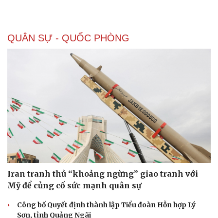
QUÂN SỰ - QUỐC PHÒNG
Doanh nghiệp
Công nghệ
Thông tin doanh nghiệp
Sành điệu
Doanh nghiệp 24h
Tin Công nghệ
Doanh nhân
Trải nghiệm
Vì cộng đồng
Chuyển đổi số
Iran tranh thủ “khoảng ngừng” giao tranh với
Mỹ để củng cố sức mạnh quân sự
Công bố Quyết định thành lập Tiểu đoàn Hỗn hợp Lý
Sơn, tỉnh Quảng Ngãi