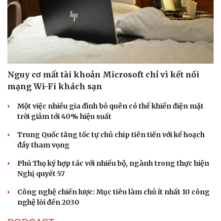
Nguy cơ mất tài khoản Microsoft chỉ vì kết nối
Sức khỏe
Đời sống
mạng Wi-Fi khách sạn
Dinh dưỡng - món ngon
Nhà đẹp
Cây thuốc
Blog
Một việc nhiều gia đình bỏ quên có thể khiến điện mặt
Sản phụ khoa
Tình yêu - Gia đình
trời giảm tới 40% hiệu suất
Nhi khoa
Nam khoa
Trung Quốc tăng tốc tự chủ chip tiên tiến với kế hoạch
Làm đẹp - giảm cân
đầy tham vọng
Phòng mạch online
Ăn sạch sống khỏe
Phú Thọ ký hợp tác với nhiều bộ, ngành trong thực hiện
Nghị quyết 57
Công nghệ chiến lược: Mục tiêu làm chủ ít nhất 10 công
nghệ lõi đến 2030