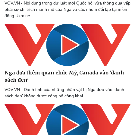
VOV.VN - Nội dung trong dự luật mới Quốc hội vừa thông qua vấp
Thể thao
Ô tô - Xe máy
phải sự chỉ trích mạnh mẽ của Nga và các nhóm đối lập tại miền
Bóng đá
Ô tô
đông Ukraine.
Lịch thi đấu bóng đá
Xe máy
Thế giới thể thao
Tư vấn
eSports
Hậu trường
Nga đưa thêm quan chức Mỹ, Canada vào ‘danh
sách đen’
VOV.VN - Danh tính của những nhân vật bị Nga đưa vào ‘danh
sách đen’ không được công bố công khai.