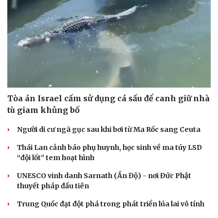
Tòa án Israel cấm sử dụng cá sấu để canh giữ nhà
tù giam khủng bố
Người di cư ngã gục sau khi bơi từ Ma Rốc sang Ceuta
Thái Lan cảnh báo phụ huynh, học sinh về ma túy LSD
“đội lốt” tem hoạt hình
UNESCO vinh danh Sarnath (Ấn Độ) - nơi Đức Phật
thuyết pháp đầu tiên
Trung Quốc đạt đột phá trong phát triển lúa lai vô tính