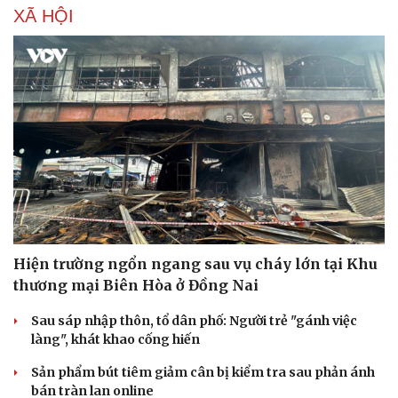
XÃ HỘI
Hiện trường ngổn ngang sau vụ cháy lớn tại Khu
thương mại Biên Hòa ở Đồng Nai
Du lịch
Podcast
Sau sáp nhập thôn, tổ dân phố: Người trẻ "gánh việc
Tư vấn
Câu chuyện thời sự
làng", khát khao cống hiến
Săn Tour
Đọc truyện đêm khuya
Sản phẩm bút tiêm giảm cân bị kiểm tra sau phản ánh
check-in
Cửa sổ tình yêu
bán tràn lan online
Kể chuyện cho bé