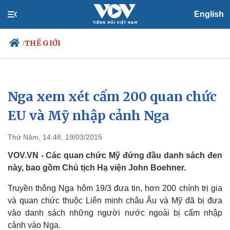
English
THẾ GIỚI
/
Nga xem xét cấm 200 quan chức
Chính trị
Xã hội
Đảng
Tin 24h
EU và Mỹ nhập cảnh Nga
Tổ chức nhân sự
Dự báo thời tiết
Quốc hội
Giáo dục
Thứ Năm, 14:48, 19/03/2015
Nhận diện sự thật
Dấu ấn VOV
Việc làm
VOV.VN - Các quan chức Mỹ đứng đầu danh sách đen
Biển đảo
này, bao gồm Chủ tịch Hạ viện John Boehner.
Truyền thông Nga hôm 19/3 đưa tin, hơn 200 chính trị gia
và quan chức thuộc Liên minh châu Âu và Mỹ đã bị đưa
vào danh sách những người nước ngoài bị cấm nhập
cảnh vào Nga.