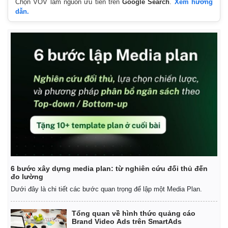
Chọn VOV làm nguồn ưu tiên trên
Google Search
.
Xem hướng
dẫn.
Thế giới
Multimedia
Quan sát
Video
6 bước xây dựng media plan: từ nghiên cứu đối thủ đến
Cuộc sống đó đây
Ảnh
đo lường
Hồ sơ
E-Magazine
Dưới đây là chi tiết các bước quan trọng để lập một Media Plan.
Infographic
Tổng quan về hình thức quảng cáo
Brand Video Ads trên SmartAds