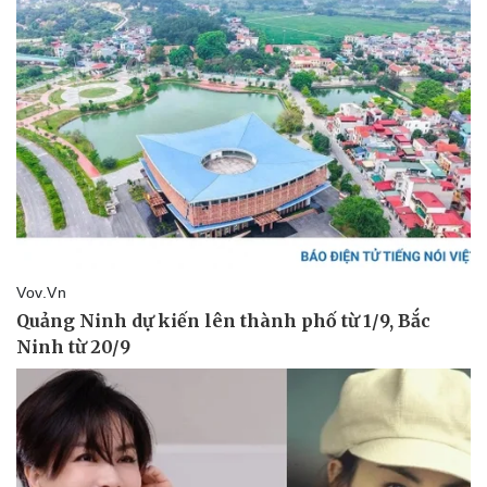
Kinh tế
Thị trường
Bất động sản
Giá vàng
Khởi nghiệp
Tiêu dùng
Tỷ giá
Chứng khoán