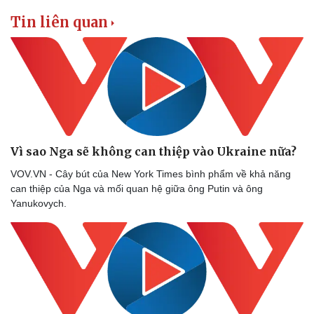
Vụ án
Vũ khí
Tin nóng
Việt Nam
Tin liên quan
Tư vấn luật
Phân tích
Vì sao Nga sẽ không can thiệp vào Ukraine nữa?
VOV.VN - Cây bút của New York Times bình phẩm về khả năng
can thiệp của Nga và mối quan hệ giữa ông Putin và ông
Yanukovych.