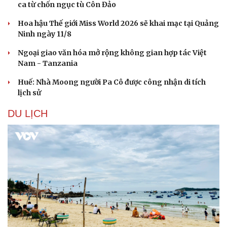
ca từ chốn ngục tù Côn Đảo
Hoa hậu Thế giới Miss World 2026 sẽ khai mạc tại Quảng
Ninh ngày 11/8
Ngoại giao văn hóa mở rộng không gian hợp tác Việt
Nam - Tanzania
Huế: Nhà Moong người Pa Cô được công nhận di tích
lịch sử
DU LỊCH
Văn hóa
Giải trí
Sân khấu - Điện ảnh
Nghệ sĩ
Văn học
Thời trang
Âm nhạc
Sao Việt
Di sản