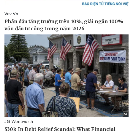
Vụ án
Vũ khí
Tin nóng
Việt Nam
Tư vấn luật
Phân tích