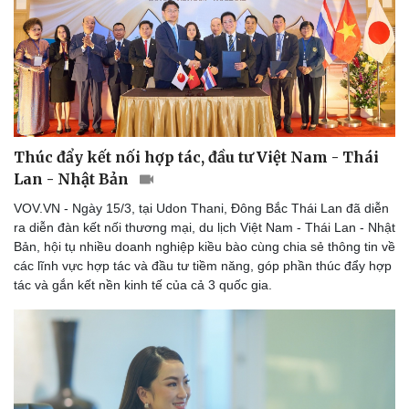
Thể thao
Ô tô - Xe máy
Bóng đá
Ô tô
Lịch thi đấu bóng đá
Xe máy
Thế giới thể thao
Tư vấn
eSports
Hậu trường
Thúc đẩy kết nối hợp tác, đầu tư Việt Nam - Thái
Lan - Nhật Bản
VOV.VN - Ngày 15/3, tại Udon Thani, Đông Bắc Thái Lan đã diễn
ra diễn đàn kết nối thương mại, du lịch Việt Nam - Thái Lan - Nhật
Bản, hội tụ nhiều doanh nghiệp kiều bào cùng chia sẻ thông tin về
các lĩnh vực hợp tác và đầu tư tiềm năng, góp phần thúc đẩy hợp
tác và gắn kết nền kinh tế của cả 3 quốc gia.