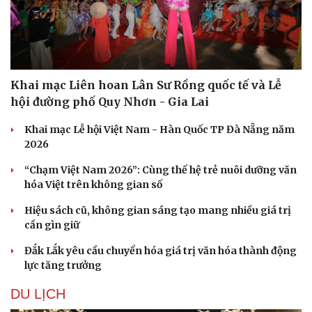
Khai mạc Liên hoan Lân Sư Rồng quốc tế và Lễ
hội đường phố Quy Nhơn - Gia Lai
Khai mạc Lễ hội Việt Nam - Hàn Quốc TP Đà Nẵng năm
2026
“Chạm Việt Nam 2026”: Cùng thế hệ trẻ nuôi dưỡng văn
hóa Việt trên không gian số
Văn hóa
Giải trí
Hiệu sách cũ, không gian sáng tạo mang nhiều giá trị
Sân khấu - Điện ảnh
Nghệ sĩ
cần gìn giữ
Văn học
Thời trang
Đắk Lắk yêu cầu chuyển hóa giá trị văn hóa thành động
Âm nhạc
Sao Việt
lực tăng trưởng
Di sản
DU LỊCH