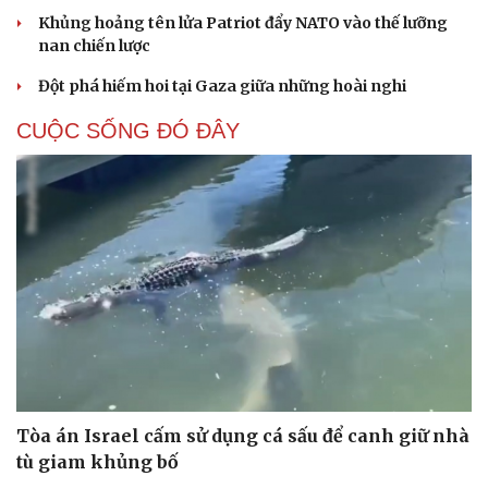
Khủng hoảng tên lửa Patriot đẩy NATO vào thế lưỡng
nan chiến lược
Đột phá hiếm hoi tại Gaza giữa những hoài nghi
CUỘC SỐNG ĐÓ ĐÂY
Tòa án Israel cấm sử dụng cá sấu để canh giữ nhà
tù giam khủng bố