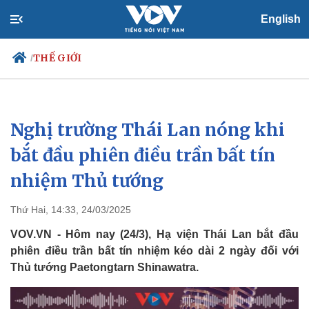
English
THẾ GIỚI
/
Nghị trường Thái Lan nóng khi
Chính trị
Xã hội
Đảng
Tin 24h
bắt đầu phiên điều trần bất tín
Tổ chức nhân sự
Dự báo thời tiết
nhiệm Thủ tướng
Quốc hội
Giáo dục
Nhận diện sự thật
Dấu ấn VOV
Việc làm
Thứ Hai, 14:33, 24/03/2025
Biển đảo
VOV.VN - Hôm nay (24/3), Hạ viện Thái Lan bắt đầu
phiên điều trần bất tín nhiệm kéo dài 2 ngày đối với
Thủ tướng Paetongtarn Shinawatra.