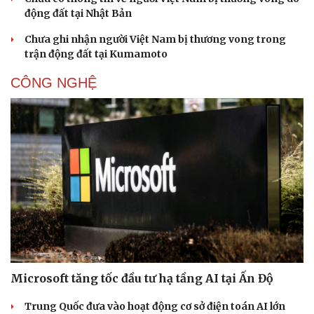
động đất tại Nhật Bản
Chưa ghi nhận người Việt Nam bị thương vong trong
trận động đất tại Kumamoto
CÔNG NGHỆ
Sức khỏe
Đời sống
Dinh dưỡng - món ngon
Nhà đẹp
Cây thuốc
Blog
Sản phụ khoa
Tình yêu - Gia đình
Nhi khoa
Nam khoa
Làm đẹp - giảm cân
Phòng mạch online
Ăn sạch sống khỏe
Microsoft tăng tốc đầu tư hạ tầng AI tại Ấn Độ
Trung Quốc đưa vào hoạt động cơ sở điện toán AI lớn