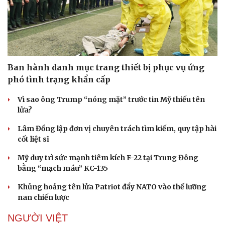
Ban hành danh mục trang thiết bị phục vụ ứng
phó tình trạng khẩn cấp
Vì sao ông Trump “nóng mặt” trước tin Mỹ thiếu tên
lửa?
Lâm Đồng lập đơn vị chuyên trách tìm kiếm, quy tập hài
cốt liệt sĩ
Mỹ duy trì sức mạnh tiêm kích F-22 tại Trung Đông
bằng “mạch máu” KC-135
Khủng hoảng tên lửa Patriot đẩy NATO vào thế lưỡng
nan chiến lược
NGƯỜI VIỆT