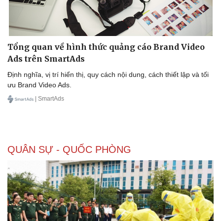
Tổng quan về hình thức quảng cáo Brand Video
Doanh nghiệp
Công nghệ
Ads trên SmartAds
Thông tin doanh nghiệp
Sành điệu
Doanh nghiệp 24h
Tin Công nghệ
Định nghĩa, vị trí hiển thị, quy cách nội dung, cách thiết lập và tối
Doanh nhân
Trải nghiệm
ưu Brand Video Ads.
Vì cộng đồng
Chuyển đổi số
| SmartAds
QUÂN SỰ - QUỐC PHÒNG