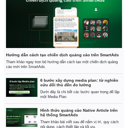
Hướng dẫn cách tạo chiến dịch quảng cáo trên SmartAds
Tham khảo ngay trọn bộ hướng dẫn cách tạo một chiến dịch quảng
cáo mới trên SmartAds.
6 bước xây dựng media plan: từ nghiên
cứu đối thủ đến đo lường
Dưới đây là chi tiết các bước quan trọng để lập
một Media Plan.
Kinh tế
Thị trường
Bất động sản
Giá vàng
Hình thức quảng cáo Native Article trên
Khởi nghiệp
Tiêu dùng
hệ thống SmartAds
Tỷ giá
Tham khảo bài viết sau để nắm vị trí, quy cách
Chứng khoán
nội dung, cách thiết lập và tối ưu.