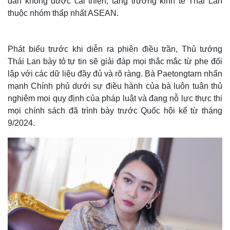
dân không được cải thiện, tăng trưởng kinh tế Thái Lan
thuộc nhóm thấp nhất ASEAN.
Phát biểu trước khi diễn ra phiên điều trần, Thủ tướng
Thái Lan bày tỏ tự tin sẽ giải đáp mọi thắc mắc từ phe đối
lập với các dữ liệu đầy đủ và rõ ràng. Bà Paetongtarn nhấn
mạnh Chính phủ dưới sự điều hành của bà luôn tuân thủ
nghiêm mọi quy định của pháp luật và đang nỗ lực thực thi
mọi chính sách đã trình bày trước Quốc hội kể từ tháng
9/2024.
Thế giới
Multimedia
Quan sát
Video
Cuộc sống đó đây
Ảnh
Hồ sơ
E-Magazine
Infographic