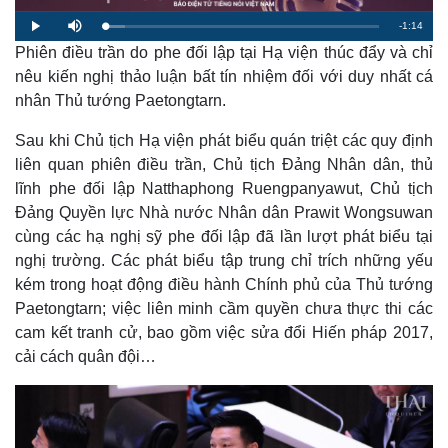
R
-
1:14
L
P
M
o
l
u
a
Phiên điều trần do phe đối lập tại Hạ viện thúc đẩy và chỉ
a
t
e
d
y
e
e
nêu kiến nghị thảo luận bất tín nhiệm đối với duy nhất cá
d
m
:
nhân Thủ tướng Paetongtarn.
7
.
a
2
7
Sau khi Chủ tịch Hạ viện phát biểu quán triệt các quy định
%
i
liên quan phiên điều trần, Chủ tịch Đảng Nhân dân, thủ
n
lĩnh phe đối lập Natthaphong Ruengpanyawut, Chủ tịch
i
Đảng Quyền lực Nhà nước Nhân dân Prawit Wongsuwan
cùng các hạ nghị sỹ phe đối lập đã lần lượt phát biểu tại
n
nghị trường. Các phát biểu tập trung chỉ trích những yếu
g
kém trong hoạt động điều hành Chính phủ của Thủ tướng
T
Paetongtarn; việc liên minh cầm quyền chưa thực thi các
i
cam kết tranh cử, bao gồm việc sửa đổi Hiến pháp 2017,
cải cách quân đội…
m
e