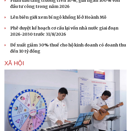
Phấn đấu tăng trưởng trên 10%, giải ngân 100% vốn
đầu tư công trong năm 2026
Lên biên giới xem bí ngô khổng lồ ở Hoành Mô
Phê duyệt kế hoạch cơ cấu lại vốn nhà nước giai đoạn
2026-2030 trước 31/8/2026
Đề xuất giảm 30% thuế cho hộ kinh doanh có doanh thu
đến 10 tỷ đồng
XÃ HỘI
Du lịch
Podcast
Tư vấn
Câu chuyện thời sự
Săn Tour
Đọc truyện đêm khuya
check-in
Cửa sổ tình yêu
Kể chuyện cho bé