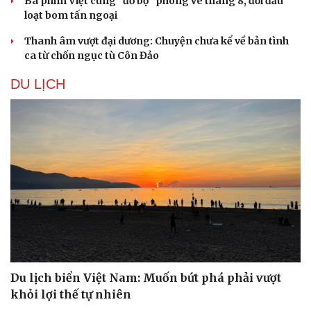
Ba phim Việt cùng “đổ bộ” phòng vé tháng 8, đối đầu
loạt bom tấn ngoại
Thanh âm vượt đại dương: Chuyện chưa kể về bản tình
ca từ chốn ngục tù Côn Đảo
DU LỊCH
Du lịch biển Việt Nam: Muốn bứt phá phải vượt
khỏi lợi thế tự nhiên