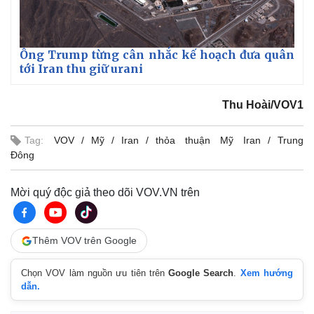
Ông Trump từng cân nhắc kế hoạch đưa quân
tới Iran thu giữ urani
Thu Hoài/VOV1
Tag:
VOV
Mỹ
Iran
thỏa thuận Mỹ Iran
Trung
Đông
Mời quý độc giả theo dõi VOV.VN trên
Thêm VOV trên Google
Kinh tế
Thị trường
Bất động sản
Giá vàng
Chọn VOV làm nguồn ưu tiên trên
Google Search
.
Xem hướng
Khởi nghiệp
Tiêu dùng
dẫn.
Tỷ giá
Chứng khoán