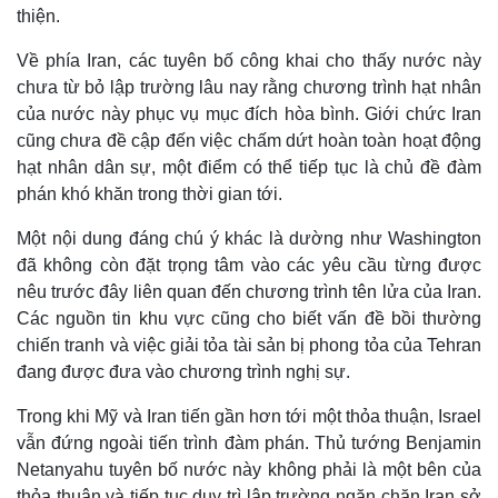
thiện.
Về phía Iran, các tuyên bố công khai cho thấy nước này
chưa từ bỏ lập trường lâu nay rằng chương trình hạt nhân
của nước này phục vụ mục đích hòa bình. Giới chức Iran
cũng chưa đề cập đến việc chấm dứt hoàn toàn hoạt động
hạt nhân dân sự, một điểm có thể tiếp tục là chủ đề đàm
phán khó khăn trong thời gian tới.
Một nội dung đáng chú ý khác là dường như Washington
đã không còn đặt trọng tâm vào các yêu cầu từng được
nêu trước đây liên quan đến chương trình tên lửa của Iran.
Các nguồn tin khu vực cũng cho biết vấn đề bồi thường
chiến tranh và việc giải tỏa tài sản bị phong tỏa của Tehran
đang được đưa vào chương trình nghị sự.
Trong khi Mỹ và Iran tiến gần hơn tới một thỏa thuận, Israel
vẫn đứng ngoài tiến trình đàm phán. Thủ tướng Benjamin
Netanyahu tuyên bố nước này không phải là một bên của
thỏa thuận và tiếp tục duy trì lập trường ngăn chặn Iran sở