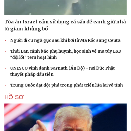
Tòa án Israel cấm sử dụng cá sấu để canh giữ nhà
tù giam khủng bố
Người di cư ngã gục sau khi bơi từ Ma Rốc sang Ceuta
Thái Lan cảnh báo phụ huynh, học sinh về ma túy LSD
“đội lốt” tem hoạt hình
UNESCO vinh danh Sarnath (Ấn Độ) - nơi Đức Phật
thuyết pháp đầu tiên
Trung Quốc đạt đột phá trong phát triển lúa lai vô tính
HỒ SƠ