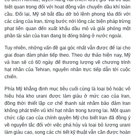
biệt quan trọng đối với hoạt động vận chuyển dầu khí toàn
cầu. Đổi lại, Mỹ sẽ bắt đầu dỡ bỏ lệnh phong tỏa đối với
các cảng của Iran, từng bước nới lỏng các biện pháp trừng
phạt liên quan đến xuất khẩu dầu mỏ và giải phóng một
phần tài sản của Iran đang bị đóng băng ở nước ngoài.
Tuy nhiên, những vấn đề gai góc nhất vẫn được để lại cho
giai đoạn đàm phán tiếp theo. Theo dự thảo hiện nay, Mỹ
và Iran sẽ có 60 ngày để thương lượng về chương trình
hạt nhân của Tehran, nguyên nhân trực tiếp dẫn tới cuộc
chiến.
Thế giới
Multimedia
Phía Mỹ khẳng định mục tiêu cuối cùng là loại bỏ hoặc vô
Quan sát
Video
hiệu hóa kho urani được làm giàu ở mức cao của Iran,
Cuộc sống đó đây
Ảnh
đồng thời thiết lập cơ chế thanh sát nhằm bảo đảm Iran
Hồ sơ
E-Magazine
không phát triển vũ khí hạt nhân trong tương lai. Một quan
Infographic
chức cấp cao của chính quyền Mỹ cho biết Iran đã đồng ý
về nguyên tắc đối với việc phá hủy và loại bỏ lượng urani
làm giàu cao, song các chi tiết kỹ thuật vẫn cần được hoàn