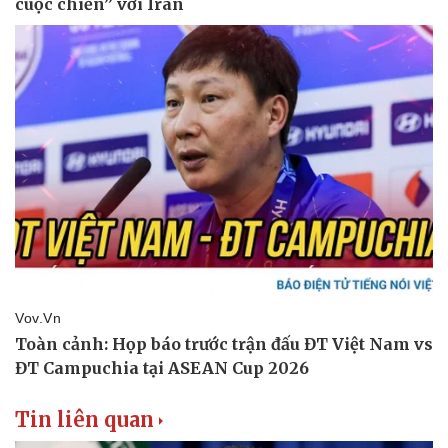
Thể thao
Ô tô - Xe máy
Bóng đá
Ô tô
Lịch thi đấu bóng đá
Xe máy
Thế giới thể thao
Tư vấn
eSports
Hậu trường
Tin liên quan