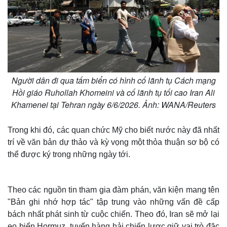
Người dân đi qua tấm biển có hình cố lãnh tụ Cách mạng
Hồi giáo Ruhollah Khomeini và cố lãnh tụ tối cao Iran Ali
Khamenei tại Tehran ngày 6/6/2026. Ảnh: WANA/Reuters
Trong khi đó, các quan chức Mỹ cho biết nước này đã nhất
trí về văn bản dự thảo và kỳ vọng một thỏa thuận sơ bộ có
thể được ký trong những ngày tới.
Theo các nguồn tin tham gia đàm phán, văn kiện mang tên
"Bản ghi nhớ hợp tác" tập trung vào những vấn đề cấp
bách nhất phát sinh từ cuộc chiến. Theo đó, Iran sẽ mở lại
eo biển Hormuz, tuyến hàng hải chiến lược giữ vai trò đặc