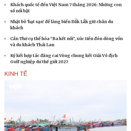
Khách quốc tế đến Việt Nam 7 tháng 2026: Những con
số nổi bật
Nhặt bỏ 'hạt sạn' để làng biển Đắk Lắk giữ chân du
khách
Cần Thơ cụ thể hóa “Ba kết nối”, xúc tiến đón dòng vốn
và du khách Thái Lan
Ký kết hợp tác đăng cai Vòng chung kết Giải Vô địch
Golf nghiệp dư thế giới 2027
KINH TẾ
Du lịch
Podcast
Tư vấn
Câu chuyện thời sự
Săn Tour
Đọc truyện đêm khuya
check-in
Cửa sổ tình yêu
Kể chuyện cho bé