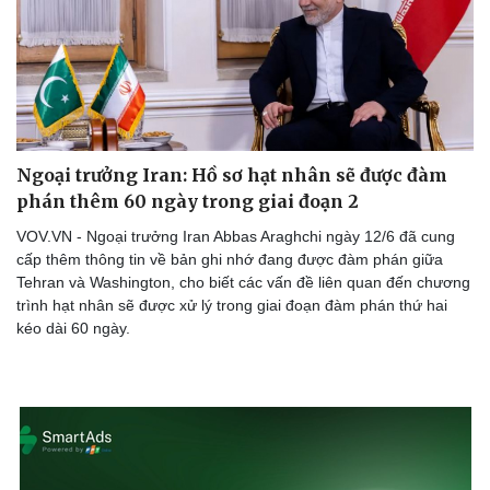
Doanh nghiệp
Công nghệ
Thông tin doanh nghiệp
Sành điệu
Doanh nghiệp 24h
Tin Công nghệ
Ngoại trưởng Iran: Hồ sơ hạt nhân sẽ được đàm
Doanh nhân
Trải nghiệm
phán thêm 60 ngày trong giai đoạn 2
Vì cộng đồng
Chuyển đổi số
VOV.VN - Ngoại trưởng Iran Abbas Araghchi ngày 12/6 đã cung
cấp thêm thông tin về bản ghi nhớ đang được đàm phán giữa
Tehran và Washington, cho biết các vấn đề liên quan đến chương
trình hạt nhân sẽ được xử lý trong giai đoạn đàm phán thứ hai
kéo dài 60 ngày.