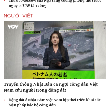
Thủ đô Moscow của Nga tăng cường phòng thủ trước
nguy cơ UAV tấn công
NGƯỜI VIỆT
Sức khỏe
Đời sống
Dinh dưỡng - món ngon
Nhà đẹp
Cây thuốc
Blog
Sản phụ khoa
Tình yêu - Gia đình
Nhi khoa
Nam khoa
Làm đẹp - giảm cân
Phòng mạch online
Ăn sạch sống khỏe
Truyền thông Nhật Bản ca ngợi công dân Việt
Nam cứu người trong động đất
Động đất ở Nhật Bản: Việt Nam kịp thời triển khai các
biện pháp bảo hộ công dân