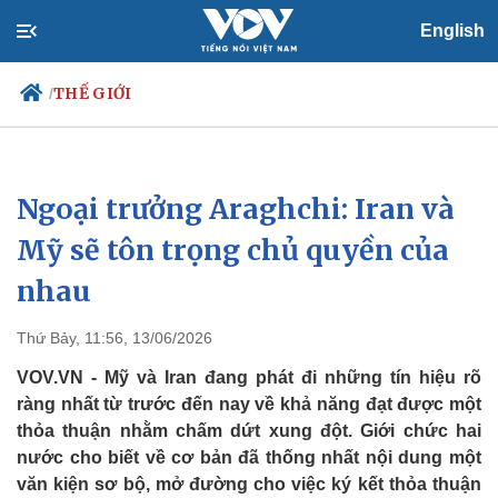
English
THẾ GIỚI
/
Ngoại trưởng Araghchi: Iran và
Chính trị
Xã hội
Đảng
Tin 24h
Mỹ sẽ tôn trọng chủ quyền của
Tổ chức nhân sự
Dự báo thời tiết
nhau
Quốc hội
Giáo dục
Nhận diện sự thật
Dấu ấn VOV
Việc làm
Thứ Bảy, 11:56, 13/06/2026
Biển đảo
VOV.VN - Mỹ và Iran đang phát đi những tín hiệu rõ
ràng nhất từ trước đến nay về khả năng đạt được một
thỏa thuận nhằm chấm dứt xung đột. Giới chức hai
nước cho biết về cơ bản đã thống nhất nội dung một
văn kiện sơ bộ, mở đường cho việc ký kết thỏa thuận