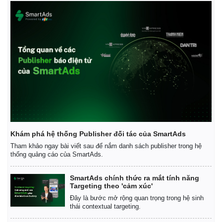
Giá cà phê
Khám phá hệ thống Publisher đối tác của SmartAds
Tham khảo ngay bài viết sau để nắm danh sách publisher trong hệ
thống quảng cáo của SmartAds.
SmartAds chính thức ra mắt tính năng
Targeting theo 'cảm xúc'
Đây là bước mở rộng quan trọng trong hệ sinh
thái contextual targeting.