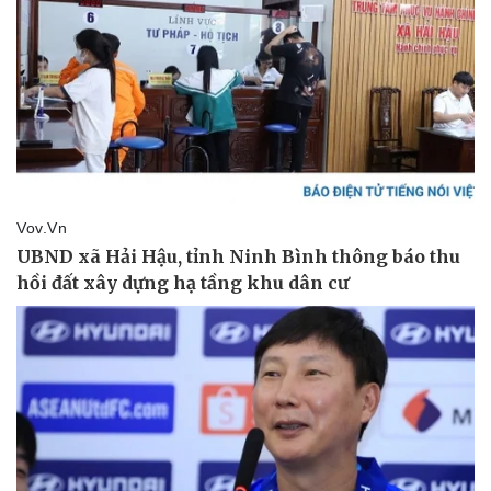
Vụ án
Vũ khí
Tin nóng
Việt Nam
Tư vấn luật
Phân tích