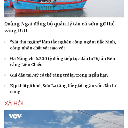
Hạt giống tâm hồn
Quảng Ngãi đồng bộ quản lý tàu cá sớm gỡ thẻ
vàng IUU
"Sát thủ ngầm" làm tắc nghẽn cống ngầm Bắc Ninh,
công nhân chật vật nạo vét
Đà Nẵng chi 6.200 tỷ đồng tiếp tục đầu tư Dự án Bến
cảng Liên Chiểu
Giá dầu tại Mỹ có thể tăng trở lại trong ngắn hạn
Kịp thời gỡ khó, Sơn La tăng tốc giải ngân vốn đầu tư
công
XÃ HỘI