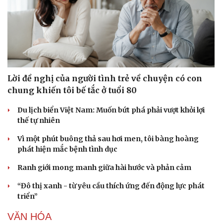
Lời đề nghị của người tình trẻ về chuyện có con
chung khiến tôi bế tắc ở tuổi 80
Du lịch biển Việt Nam: Muốn bứt phá phải vượt khỏi lợi
thế tự nhiên
Vì một phút buông thả sau hơi men, tôi bàng hoàng
Văn hóa
Giải trí
phát hiện mắc bệnh tình dục
Sân khấu - Điện ảnh
Nghệ sĩ
Ranh giới mong manh giữa hài hước và phản cảm
Văn học
Thời trang
Âm nhạc
Sao Việt
“Đô thị xanh - từ yêu cầu thích ứng đến động lực phát
Di sản
triển”
VĂN HÓA