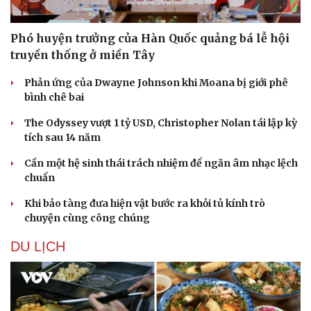
Phó huyện trưởng của Hàn Quốc quảng bá lễ hội
truyền thống ở miền Tây
Phản ứng của Dwayne Johnson khi Moana bị giới phê
bình chê bai
The Odyssey vượt 1 tỷ USD, Christopher Nolan tái lập kỳ
tích sau 14 năm
Cần một hệ sinh thái trách nhiệm để ngăn âm nhạc lệch
chuẩn
Khi bảo tàng đưa hiện vật bước ra khỏi tủ kính trò
chuyện cùng công chúng
DU LỊCH