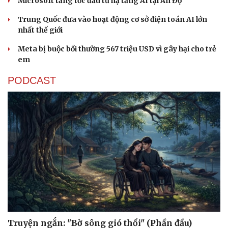
Microsoft tăng tốc đầu tư hạ tầng AI tại Ấn Độ
Trung Quốc đưa vào hoạt động cơ sở điện toán AI lớn
nhất thế giới
Meta bị buộc bồi thường 567 triệu USD vì gây hại cho trẻ
em
Sức khỏe
Đời sống
PODCAST
Dinh dưỡng - món ngon
Nhà đẹp
Cây thuốc
Blog
Sản phụ khoa
Tình yêu - Gia đình
Nhi khoa
Nam khoa
Làm đẹp - giảm cân
Phòng mạch online
Ăn sạch sống khỏe
Truyện ngắn: "Bờ sông gió thổi" (Phần đầu)