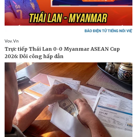
Vụ án
Vũ khí
Tin nóng
Việt Nam
Tư vấn luật
Phân tích