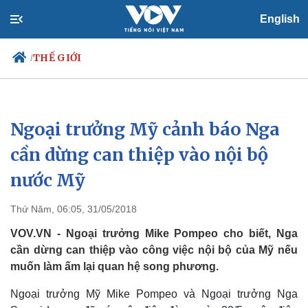
English
THẾ GIỚI
/
Ngoại trưởng Mỹ cảnh báo Nga
Chính trị
Xã hội
Đảng
Tin 24h
cần dừng can thiệp vào nội bộ
Tổ chức nhân sự
Dự báo thời tiết
nước Mỹ
Quốc hội
Giáo dục
Nhận diện sự thật
Dấu ấn VOV
Việc làm
Thứ Năm, 06:05, 31/05/2018
Biển đảo
VOV.VN - Ngoại trưởng Mike Pompeo cho biết, Nga
cần dừng can thiệp vào công việc nội bộ của Mỹ nếu
muốn làm ấm lại quan hệ song phương.
Ngoại trưởng Mỹ Mike Pompeo và Ngoại trưởng Nga