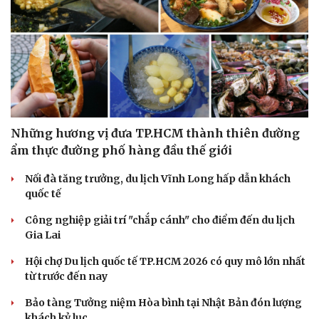
Những hương vị đưa TP.HCM thành thiên đường
ẩm thực đường phố hàng đầu thế giới
Nối đà tăng trưởng, du lịch Vĩnh Long hấp dẫn khách
quốc tế
Văn hóa
Giải trí
Công nghiệp giải trí "chắp cánh" cho điểm đến du lịch
Sân khấu - Điện ảnh
Nghệ sĩ
Gia Lai
Văn học
Thời trang
Âm nhạc
Sao Việt
Hội chợ Du lịch quốc tế TP.HCM 2026 có quy mô lớn nhất
Di sản
từ trước đến nay
Bảo tàng Tưởng niệm Hòa bình tại Nhật Bản đón lượng
khách kỷ lục