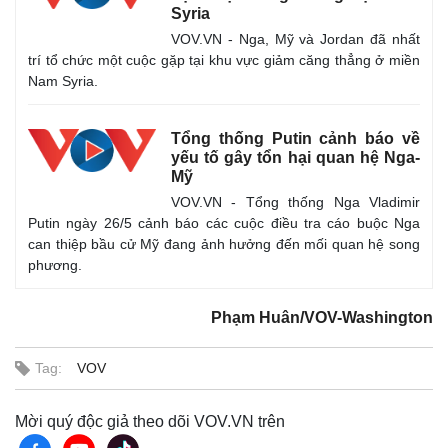
Syria
VOV.VN - Nga, Mỹ và Jordan đã nhất
trí tổ chức một cuộc gặp tại khu vực giảm căng thẳng ở miền
Nam Syria.
Tổng thống Putin cảnh báo về
yếu tố gây tổn hại quan hệ Nga-
Mỹ
VOV.VN - Tổng thống Nga Vladimir
Putin ngày 26/5 cảnh báo các cuộc điều tra cáo buộc Nga
can thiệp bầu cử Mỹ đang ảnh hưởng đến mối quan hệ song
phương.
Thế giới
Multimedia
Quan sát
Video
Phạm Huân/VOV-Washington
Cuộc sống đó đây
Ảnh
Hồ sơ
E-Magazine
Tag:
VOV
Infographic
Mời quý độc giả theo dõi VOV.VN trên