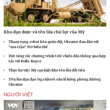
Doanh nghiệp
Công nghệ
Thông tin doanh nghiệp
Sành điệu
Kho đạn dược và tên lửa chủ lực của Mỹ
Doanh nghiệp 24h
Tin Công nghệ
Doanh nhân
Trải nghiệm
Tham vọng robot hóa quân đội, Ukraine đau đầu với
Vì cộng đồng
Chuyển đổi số
“ma trận” 550 biến thể
Đức tăng tốc chương trình UAV chiến đấu thông qua hợp
tác với Rolls-Royce
Thực hư việc Mỹ cạn kiệt kho tên lửa đắt tiền
Tên lửa đạn đạo Nga khoét sâu lỗ hổng phòng không
Ukraine
NGƯỜI VIỆT