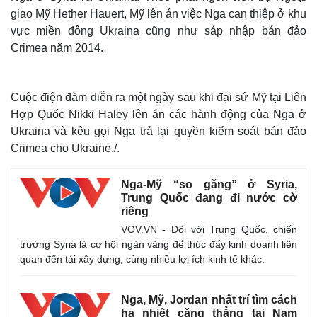
giao Mỹ Hether Hauert, Mỹ lên án việc Nga can thiệp ở khu
vực miền đông Ukraina cũng như sáp nhập bán đảo
Crimea năm 2014.
Cuộc điện đàm diễn ra một ngày sau khi đại sứ Mỹ tại Liên
Hợp Quốc Nikki Haley lên án các hành động của Nga ở
Ukraina và kêu gọi Nga trả lại quyền kiểm soát bán đảo
Crimea cho Ukraine./.
Nga-Mỹ “so găng” ở Syria,
Trung Quốc đang đi nước cờ
riêng
VOV.VN - Đối với Trung Quốc, chiến
trường Syria là cơ hội ngàn vàng để thúc đẩy kinh doanh liên
quan đến tái xây dựng, cùng nhiều lợi ích kinh tế khác.
Nga, Mỹ, Jordan nhất trí tìm cách
hạ nhiệt căng thẳng tại Nam