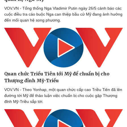
Thể thao
Ô tô - Xe máy
VOV.VN - Tổng thống Nga Vladimir Putin ngày 26/5 cảnh báo các
Bóng đá
Ô tô
cuộc điều tra cáo buộc Nga can thiệp bầu cử Mỹ đang ảnh hưởng
Lịch thi đấu bóng đá
Xe máy
đến mối quan hệ song phương.
Thế giới thể thao
Tư vấn
eSports
Hậu trường
Quan chức Triều Tiên tới Mỹ để chuẩn bị cho
Thượng đỉnh Mỹ-Triều
VOV.VN - Theo Yonhap, một quan chức cấp cao Triều Tiên đã lên
đường tới Mỹ để thảo luận việc chuẩn bị cho cuộc gặp Thượng
đỉnh Mỹ-Triều sắp tới.