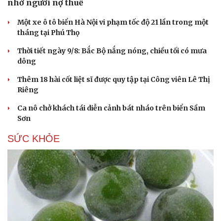
nhở người nợ thuế
Một xe ô tô biển Hà Nội vi phạm tốc độ 21 lần trong một
tháng tại Phú Thọ
Thời tiết ngày 9/8: Bắc Bộ nắng nóng, chiều tối có mưa
dông
Thêm 18 hài cốt liệt sĩ được quy tập tại Công viên Lê Thị
Riêng
Ca nô chở khách tái diễn cảnh bát nháo trên biển Sầm
Sơn
SỨC KHỎE
Du lịch
Podcast
Tư vấn
Câu chuyện thời sự
Săn Tour
Đọc truyện đêm khuya
check-in
Cửa sổ tình yêu
Kể chuyện cho bé