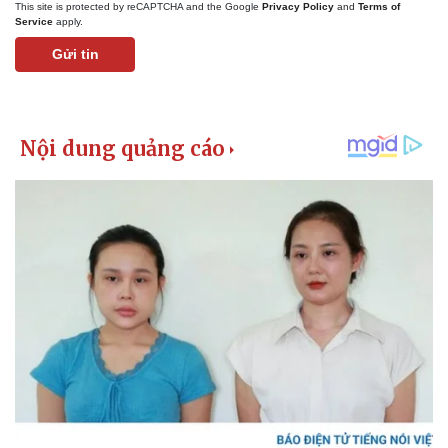
This site is protected by reCAPTCHA and the Google
Privacy Policy
and
Terms of
Service
apply.
Gửi tin
Kinh tế
Thị trường
Bất động sản
Giá vàng
Khởi nghiệp
Tiêu dùng
Tỷ giá
Chứng khoán