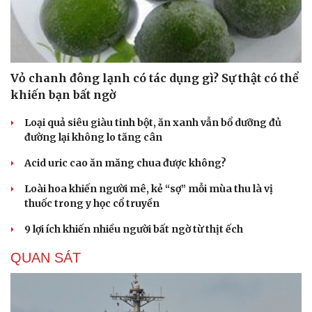
Hạt giống tâm hồn
Vỏ chanh đông lạnh có tác dụng gì? Sự thật có thể
khiến bạn bất ngờ
Loại quả siêu giàu tinh bột, ăn xanh vẫn bổ dưỡng đủ
đường lại không lo tăng cân
Acid uric cao ăn măng chua được không?
Loài hoa khiến người mê, kẻ “sợ” mỗi mùa thu là vị
thuốc trong y học cổ truyền
9 lợi ích khiến nhiều người bất ngờ từ thịt ếch
QUAN SÁT