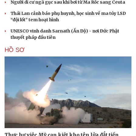
Người di cư ngã gục sau khi bơi từ Ma Rốc sang Ceuta
Thái Lan cảnh báo phụ huynh, học sinh về ma túy LSD
“đội lốt” tem hoạt hình
UNESCO vinh danh Sarnath (Ấn Độ) - nơi Đức Phật
thuyết pháp đầu tiên
HỒ SƠ
Thực hư việc Mỹ cạn kiệt kho tên lửa đắt tiền