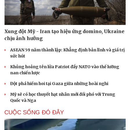
Xung đột Mỹ - Iran tạo hiệu ứng domino, Ukraine
chịu ảnh hưởng
ASEAN 59 năm thành lập: Khẳng định bản lĩnh và giá trị
sức hút
Khủng hoảng tên lửa Patriot đẩy NATO vào thế lưỡng
nan chiến lược
Đột phá hiếm hoi tại Gaza giữa những hoài nghi
Mỹ sẽ có học thuyết hạt nhân mới đối phó với Trung
Quốc và Nga
CUỘC SỐNG ĐÓ ĐÂY