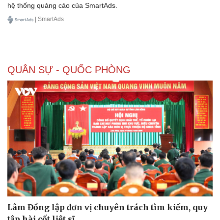
hệ thống quảng cáo của SmartAds.
| SmartAds
QUÂN SỰ - QUỐC PHÒNG
Lâm Đồng lập đơn vị chuyên trách tìm kiếm, quy
tập hài cốt liệt sĩ