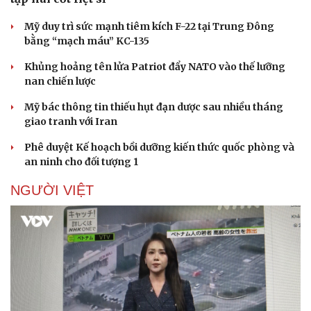
Mỹ duy trì sức mạnh tiêm kích F-22 tại Trung Đông
bằng “mạch máu” KC-135
Khủng hoảng tên lửa Patriot đẩy NATO vào thế lưỡng
Doanh nghiệp
Công nghệ
nan chiến lược
Thông tin doanh nghiệp
Sành điệu
Doanh nghiệp 24h
Tin Công nghệ
Mỹ bác thông tin thiếu hụt đạn dược sau nhiều tháng
Doanh nhân
Trải nghiệm
giao tranh với Iran
Vì cộng đồng
Chuyển đổi số
Phê duyệt Kế hoạch bồi dưỡng kiến thức quốc phòng và
an ninh cho đối tượng 1
NGƯỜI VIỆT