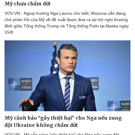
Mỹ chưa chấm dứt
Thể thao
Ô tô - Xe máy
Bóng đá
Ô tô
VOV.VN - Ngoại trưởng Nga Lavrov cho biết, Moscow vẫn đang
Lịch thi đấu bóng đá
Xe máy
chờ phản hồi của Mỹ về đề xuất được đưa ra tại hội nghị thượng
Thế giới thể thao
Tư vấn
đỉnh giữa Tổng thống Trump và Tổng thống Putin tại Alaska ngày
eSports
15/8.
Hậu trường
Mỹ cảnh báo “gây thiệt hại” cho Nga nếu xung
đột Ukraine không chấm dứt
VOV.VN - Mỹ sẵn sàng "gây thiệt hại" cho Nga nếu xung đột