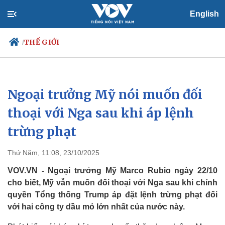
English
THẾ GIỚI
/
Ngoại trưởng Mỹ nói muốn đối
Chính trị
Xã hội
Đảng
Tin 24h
thoại với Nga sau khi áp lệnh
Tổ chức nhân sự
Dự báo thời tiết
trừng phạt
Quốc hội
Giáo dục
Nhận diện sự thật
Dấu ấn VOV
Việc làm
Thứ Năm, 11:08, 23/10/2025
Biển đảo
VOV.VN - Ngoại trưởng Mỹ Marco Rubio ngày 22/10
cho biết, Mỹ vẫn muốn đối thoại với Nga sau khi chính
quyền Tổng thống Trump áp đặt lệnh trừng phạt đối
với hai công ty dầu mỏ lớn nhất của nước này.