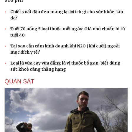
béo phì
Hạt giống tâm hồn
Chiết xuất đậu đen mang lại lợi ích gì cho sức khỏe, làn
da?
Tuổi 70 uống 5 loại thuốc mỗi ngày: Giá như chuẩn bị từ
tuổi 40
Tại sao cần cấm kinh doanh khí N2O (khí cười) ngoài
mục đích y tế?
Loại lá vừa cay vừa đắng là vị thuốc bổ gan, biết dùng
sức khoẻ càng thăng hạng
QUAN SÁT