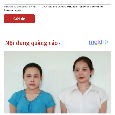
This site is protected by reCAPTCHA and the Google
Privacy Policy
and
Terms of
Service
apply.
Gửi tin
Kinh tế
Thị trường
Bất động sản
Giá vàng
Khởi nghiệp
Tiêu dùng
Tỷ giá
Chứng khoán