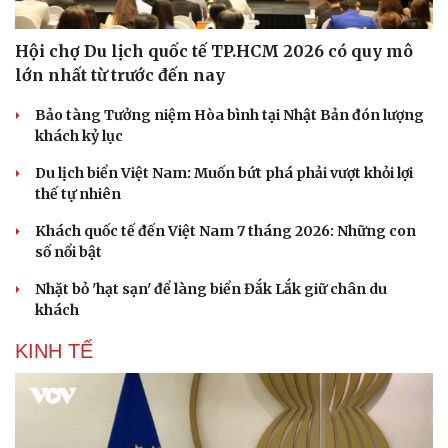
Hội chợ Du lịch quốc tế TP.HCM 2026 có quy mô
lớn nhất từ trước đến nay
Bảo tàng Tưởng niệm Hòa bình tại Nhật Bản đón lượng
khách kỷ lục
Du lịch biển Việt Nam: Muốn bứt phá phải vượt khỏi lợi
thế tự nhiên
Khách quốc tế đến Việt Nam 7 tháng 2026: Những con
số nổi bật
Nhặt bỏ 'hạt sạn' để làng biển Đắk Lắk giữ chân du
Văn hóa
Giải trí
khách
Sân khấu - Điện ảnh
Nghệ sĩ
Văn học
Thời trang
KINH TẾ
Âm nhạc
Sao Việt
Di sản