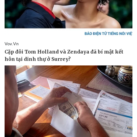
Vụ án
Vũ khí
Tin nóng
Việt Nam
Tư vấn luật
Phân tích