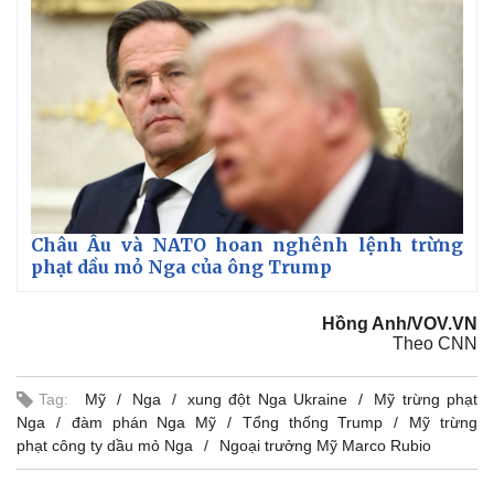
Châu Âu và NATO hoan nghênh lệnh trừng
phạt dầu mỏ Nga của ông Trump
Thế giới
Multimedia
Hồng Anh/VOV.VN
Theo CNN
Quan sát
Video
Cuộc sống đó đây
Ảnh
Hồ sơ
E-Magazine
Tag:
Mỹ
Nga
xung đột Nga Ukraine
Mỹ trừng phạt
Infographic
Nga
đàm phán Nga Mỹ
Tổng thống Trump
Mỹ trừng
phạt công ty dầu mỏ Nga
Ngoại trưởng Mỹ Marco Rubio