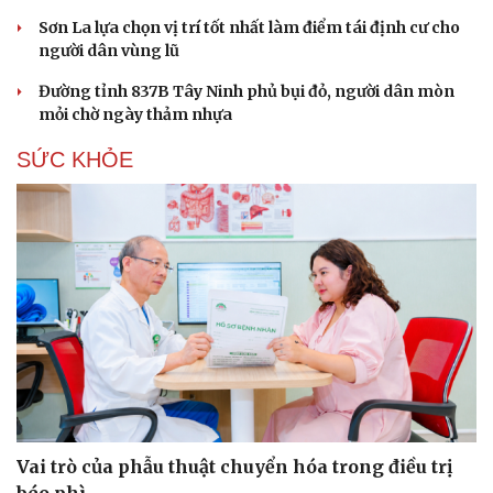
Sơn La lựa chọn vị trí tốt nhất làm điểm tái định cư cho
người dân vùng lũ
Đường tỉnh 837B Tây Ninh phủ bụi đỏ, người dân mòn
mỏi chờ ngày thảm nhựa
SỨC KHỎE
Du lịch
Podcast
Tư vấn
Câu chuyện thời sự
Săn Tour
Đọc truyện đêm khuya
check-in
Cửa sổ tình yêu
Vai trò của phẫu thuật chuyển hóa trong điều trị
Kể chuyện cho bé