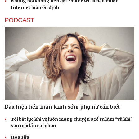
Những nơi không nên đặt router Wi-Fi nếu muốn
Internet luôn ổn định
PODCAST
Sức khỏe
Đời sống
Dinh dưỡng - món ngon
Nhà đẹp
Cây thuốc
Blog
Sản phụ khoa
Tình yêu - Gia đình
Nhi khoa
Nam khoa
Làm đẹp - giảm cân
Phòng mạch online
Ăn sạch sống khỏe
Dấu hiệu tiền mãn kinh sớm phụ nữ cần biết
Tôi bất lực khi vợ luôn mang chuyện ở rể ra làm "vũ khí"
sau mỗi lần cãi nhau
Hoa sữa