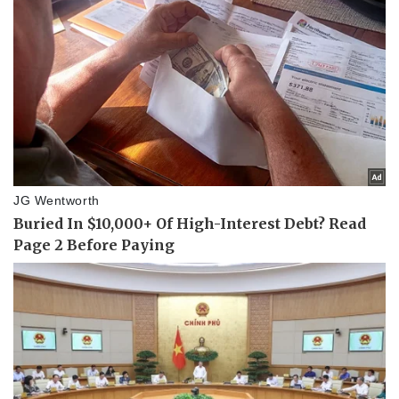
Pháp luật
Quân sự - Quốc phòng
Vụ án
Vũ khí
Tin nóng
Việt Nam
Tư vấn luật
Phân tích