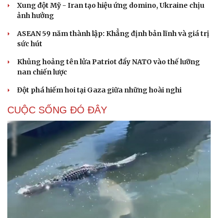
Xung đột Mỹ - Iran tạo hiệu ứng domino, Ukraine chịu
ảnh hưởng
ASEAN 59 năm thành lập: Khẳng định bản lĩnh và giá trị
sức hút
Khủng hoảng tên lửa Patriot đẩy NATO vào thế lưỡng
nan chiến lược
Đột phá hiếm hoi tại Gaza giữa những hoài nghi
CUỘC SỐNG ĐÓ ĐÂY