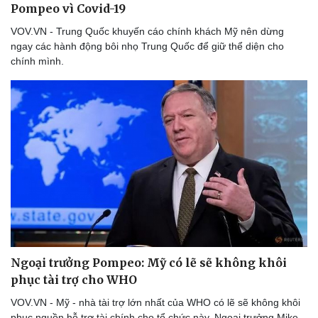
Pompeo vì Covid-19
VOV.VN - Trung Quốc khuyến cáo chính khách Mỹ nên dừng
ngay các hành động bôi nhọ Trung Quốc để giữ thể diện cho
chính mình.
Thể thao
Ô tô - Xe máy
Ngoại trưởng Pompeo: Mỹ có lẽ sẽ không khôi
Bóng đá
Ô tô
phục tài trợ cho WHO
Lịch thi đấu bóng đá
Xe máy
Thế giới thể thao
Tư vấn
VOV.VN - Mỹ - nhà tài trợ lớn nhất của WHO có lẽ sẽ không khôi
eSports
phục nguồn hỗ trợ tài chính cho tổ chức này, Ngoại trưởng Mike