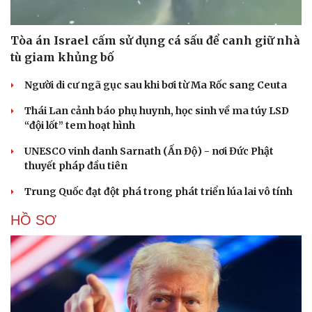
Tòa án Israel cấm sử dụng cá sấu để canh giữ nhà
tù giam khủng bố
Người di cư ngã gục sau khi bơi từ Ma Rốc sang Ceuta
Thái Lan cảnh báo phụ huynh, học sinh về ma túy LSD
Cải chính
“đội lốt” tem hoạt hình
UNESCO vinh danh Sarnath (Ấn Độ) - nơi Đức Phật
thuyết pháp đầu tiên
Trung Quốc đạt đột phá trong phát triển lúa lai vô tính
HỒ SƠ