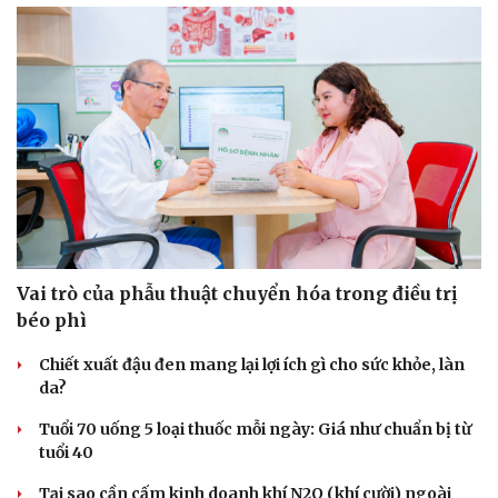
Du lịch
Podcast
Tư vấn
Câu chuyện thời sự
Săn Tour
Đọc truyện đêm khuya
check-in
Cửa sổ tình yêu
Kể chuyện cho bé
Hạt giống tâm hồn
Vai trò của phẫu thuật chuyển hóa trong điều trị
béo phì
Chiết xuất đậu đen mang lại lợi ích gì cho sức khỏe, làn
da?
Tuổi 70 uống 5 loại thuốc mỗi ngày: Giá như chuẩn bị từ
tuổi 40
Tại sao cần cấm kinh doanh khí N2O (khí cười) ngoài