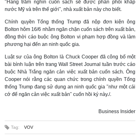
"Hàng trăm nghìn cuốn sách sẽ được phân phối khắp
nước Mỹ và trên thế giới", nhà xuất bản này cho biết.
Chính quyền Tổng thống Trump đã nộp đơn kiện ông
Bolton hôm 16/6 nhằm ngăn chặn cuốn sách trên xuất bản,
đồng thời cáo buộc ông Bolton vi phạm hợp đồng và làm
phương hại đến an ninh quốc gia.
Luật sư của ông Bolton là Chuck Cooper đã công bố một
bài bình luận trên trang Wall Street Journal tuần trước cáo
buộc Nhà Trắng ngăn cản việc xuất bản cuốn sách. Ông
Cooper nói rằng các quan chức trong chính quyền Tổng
Thế giới
Multimedia
thống Trump đang sử dụng an ninh quốc gia "như một cái
Quan sát
Video
cớ để ngăn cản việc xuất bản" cuốn hồi ký này./.
Cuộc sống đó đây
Ảnh
Hồ sơ
E-Magazine
Infographic
Business Insider
Tag:
VOV