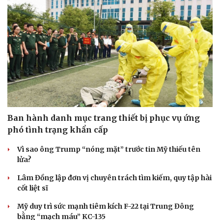
Ban hành danh mục trang thiết bị phục vụ ứng
phó tình trạng khẩn cấp
Vì sao ông Trump “nóng mặt” trước tin Mỹ thiếu tên
lửa?
Lâm Đồng lập đơn vị chuyên trách tìm kiếm, quy tập hài
cốt liệt sĩ
Doanh nghiệp
Công nghệ
Mỹ duy trì sức mạnh tiêm kích F-22 tại Trung Đông
Thông tin doanh nghiệp
Sành điệu
bằng “mạch máu” KC-135
Doanh nghiệp 24h
Tin Công nghệ