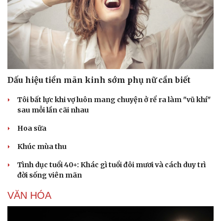
Dinh dưỡng - món ngon
Nhà đẹp
Cây thuốc
Blog
Sản phụ khoa
Tình yêu - Gia đình
Nhi khoa
Nam khoa
Làm đẹp - giảm cân
Phòng mạch online
Ăn sạch sống khỏe
Dấu hiệu tiền mãn kinh sớm phụ nữ cần biết
Tôi bất lực khi vợ luôn mang chuyện ở rể ra làm "vũ khí"
sau mỗi lần cãi nhau
Hoa sữa
Khúc mùa thu
Tình dục tuổi 40+: Khác gì tuổi đôi mươi và cách duy trì
đời sống viên mãn
VĂN HÓA