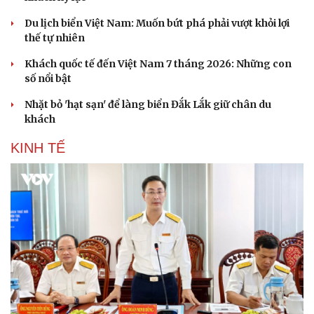
Du lịch biển Việt Nam: Muốn bứt phá phải vượt khỏi lợi
thế tự nhiên
Khách quốc tế đến Việt Nam 7 tháng 2026: Những con
Văn hóa
Giải trí
số nổi bật
Sân khấu - Điện ảnh
Nghệ sĩ
Văn học
Thời trang
Nhặt bỏ 'hạt sạn' để làng biển Đắk Lắk giữ chân du
Âm nhạc
Sao Việt
khách
Di sản
KINH TẾ