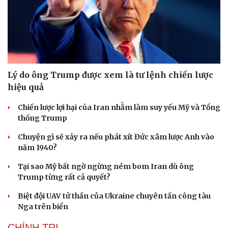
Lý do ông Trump được xem là tư lệnh chiến lược
hiệu quả
Chiến lược lợi hại của Iran nhằm làm suy yếu Mỹ và Tổng
thống Trump
Chuyện gì sẽ xảy ra nếu phát xít Đức xâm lược Anh vào
năm 1940?
Tại sao Mỹ bất ngờ ngừng ném bom Iran dù ông
Trump từng rất cả quyết?
Biệt đội UAV tử thần của Ukraine chuyên tấn công tàu
Nga trên biển
CHÍNH TRỊ