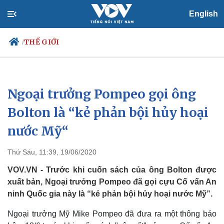
English
THẾ GIỚI
/
Ngoại trưởng Pompeo gọi ông
Chính trị
Xã hội
Đảng
Tin 24h
Bolton là “kẻ phản bội hủy hoại
Tổ chức nhân sự
Dự báo thời tiết
nước Mỹ“
Quốc hội
Giáo dục
Nhận diện sự thật
Dấu ấn VOV
Việc làm
Thứ Sáu, 11:39, 19/06/2020
Biển đảo
VOV.VN - Trước khi cuốn sách của ông Bolton được
xuất bản, Ngoại trưởng Pompeo đã gọi cựu Cố vấn An
ninh Quốc gia này là “kẻ phản bội hủy hoại nước Mỹ”.
Ngoại trưởng Mỹ Mike Pompeo đã đưa ra một thông báo