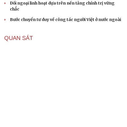
Đối ngoại linh hoạt dựa trên nền tảng chính trị vững
chắc
Bước chuyển tư duy về công tác người Việt ở nước ngoài
QUAN SÁT
Vì sao ông Trump “nóng mặt” trước tin Mỹ thiếu
tên lửa?