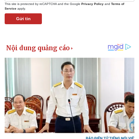
This site is protected by reCAPTCHA and the Google
Privacy Policy
and
Terms of
Service
apply.
Gửi tin
Kinh tế
Thị trường
Bất động sản
Giá vàng
Khởi nghiệp
Tiêu dùng
Tỷ giá
Chứng khoán
Giá cà phê