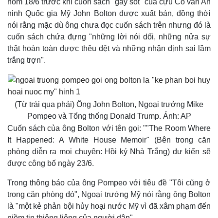
hôm 18/6 trước khi cuốn sách "gây sốt" của cựu Cố vấn An
ninh Quốc gia Mỹ John Bolton được xuất bản, đồng thời
nói rằng mặc dù ông chưa đọc cuốn sách trên nhưng đó là
cuốn sách chứa đựng "những lời nói dối, những nửa sự
thật hoàn toàn được thêu dệt và những nhận định sai lầm
trắng trợn".
(Từ trái qua phải) Ông John Bolton, Ngoại trưởng Mike
Pompeo và Tổng thống Donald Trump. Ảnh: AP
Cuốn sách của ông Bolton với tên gọi: ""The Room Where
It Happened: A White House Memoir" (Bên trong căn
phòng diễn ra mọi chuyện: Hồi ký Nhà Trắng) dự kiến sẽ
được công bố ngày 23/6.
Trong thông báo của ông Pompeo với tiêu đề "Tôi cũng ở
trong căn phòng đó", Ngoại trưởng Mỹ nói rằng ông Bolton
là "một kẻ phản bội hủy hoại nước Mỹ vì đã xâm phạm đến
niềm tin thiêng liêng của người dân".