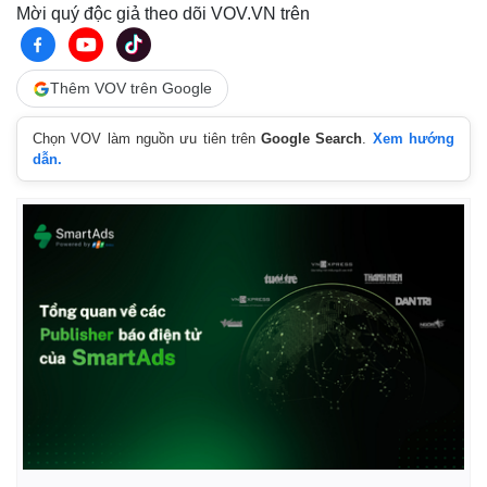
Mời quý độc giả theo dõi VOV.VN trên
Thêm VOV trên Google
Chọn VOV làm nguồn ưu tiên trên
Google Search
.
Xem hướng
dẫn.