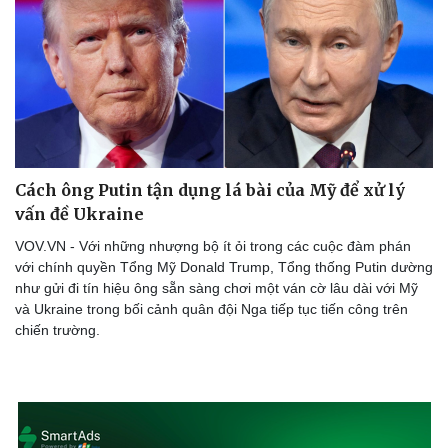
Doanh nghiệp
Công nghệ
Thông tin doanh nghiệp
Sành điệu
Doanh nghiệp 24h
Tin Công nghệ
Doanh nhân
Trải nghiệm
Vì cộng đồng
Chuyển đổi số
Cách ông Putin tận dụng lá bài của Mỹ để xử lý
vấn đề Ukraine
VOV.VN - Với những nhượng bộ ít ỏi trong các cuộc đàm phán
với chính quyền Tổng Mỹ Donald Trump, Tổng thống Putin dường
như gửi đi tín hiệu ông sẵn sàng chơi một ván cờ lâu dài với Mỹ
và Ukraine trong bối cảnh quân đội Nga tiếp tục tiến công trên
chiến trường.