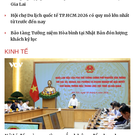
Gia Lai
Hội chợ Du lịch quốc tế TP.HCM 2026 có quy mô lớn nhất
từ trước đến nay
Bảo tàng Tưởng niệm Hòa bình tại Nhật Bản đón lượng
khách kỷ lục
KINH TẾ
Du lịch
Podcast
Tư vấn
Câu chuyện thời sự
Săn Tour
Đọc truyện đêm khuya
check-in
Cửa sổ tình yêu
Kể chuyện cho bé