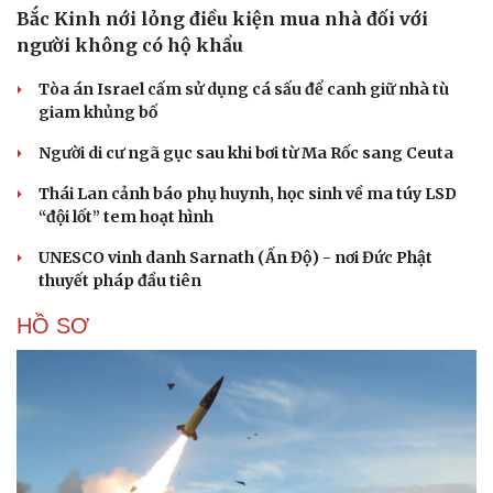
Bắc Kinh nới lỏng điều kiện mua nhà đối với
người không có hộ khẩu
Tòa án Israel cấm sử dụng cá sấu để canh giữ nhà tù
giam khủng bố
Người di cư ngã gục sau khi bơi từ Ma Rốc sang Ceuta
Thái Lan cảnh báo phụ huynh, học sinh về ma túy LSD
“đội lốt” tem hoạt hình
UNESCO vinh danh Sarnath (Ấn Độ) - nơi Đức Phật
thuyết pháp đầu tiên
HỒ SƠ