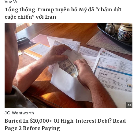
Thể thao
Ô tô - Xe máy
Bóng đá
Ô tô
Lịch thi đấu bóng đá
Xe máy
Thế giới thể thao
Tư vấn
eSports
Hậu trường