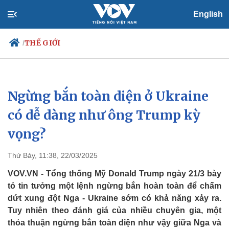
English
THẾ GIỚI
/
Ngừng bắn toàn diện ở Ukraine
Chính trị
Xã hội
Đảng
Tin 24h
có dễ dàng như ông Trump kỳ
Tổ chức nhân sự
Dự báo thời tiết
vọng?
Quốc hội
Giáo dục
Nhận diện sự thật
Dấu ấn VOV
Việc làm
Thứ Bảy, 11:38, 22/03/2025
Biển đảo
VOV.VN - Tổng thống Mỹ Donald Trump ngày 21/3 bày
tỏ tin tưởng một lệnh ngừng bắn hoàn toàn để chấm
dứt xung đột Nga - Ukraine sớm có khả năng xảy ra.
Tuy nhiên theo đánh giá của nhiều chuyên gia, một
thỏa thuận ngừng bắn toàn diện như vậy giữa Nga và