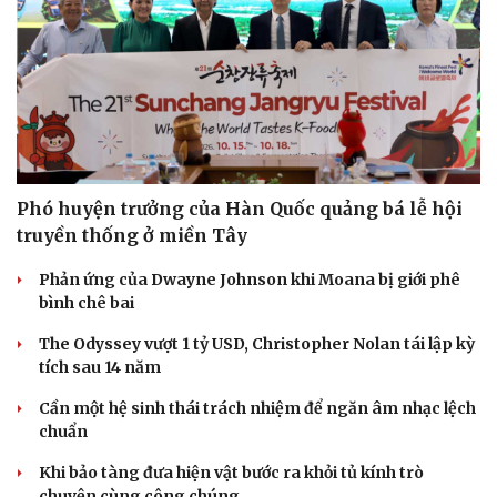
Phó huyện trưởng của Hàn Quốc quảng bá lễ hội
truyền thống ở miền Tây
Phản ứng của Dwayne Johnson khi Moana bị giới phê
bình chê bai
The Odyssey vượt 1 tỷ USD, Christopher Nolan tái lập kỳ
tích sau 14 năm
Cần một hệ sinh thái trách nhiệm để ngăn âm nhạc lệch
chuẩn
Khi bảo tàng đưa hiện vật bước ra khỏi tủ kính trò
chuyện cùng công chúng