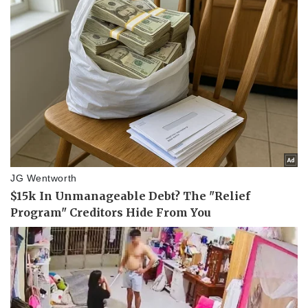
Vụ án
Vũ khí
Tin nóng
Việt Nam
Tư vấn luật
Phân tích