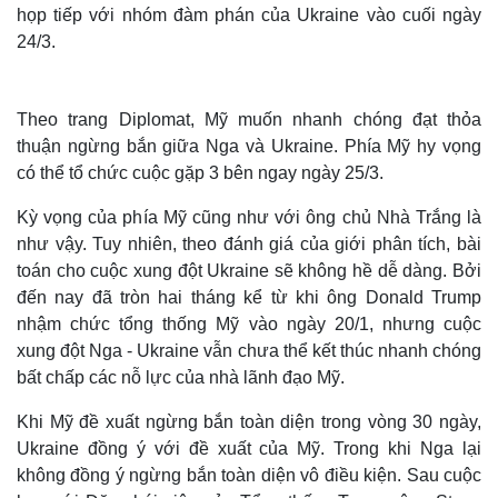
họp tiếp với nhóm đàm phán của Ukraine vào cuối ngày
24/3.
Theo trang Diplomat, Mỹ muốn nhanh chóng đạt thỏa
thuận ngừng bắn giữa Nga và Ukraine. Phía Mỹ hy vọng
có thể tổ chức cuộc gặp 3 bên ngay ngày 25/3.
Kỳ vọng của phía Mỹ cũng như với ông chủ Nhà Trắng là
như vậy. Tuy nhiên, theo đánh giá của giới phân tích, bài
toán cho cuộc xung đột Ukraine sẽ không hề dễ dàng. Bởi
đến nay đã tròn hai tháng kể từ khi ông Donald Trump
Thế giới
Multimedia
nhậm chức tổng thống Mỹ vào ngày 20/1, nhưng cuộc
xung đột Nga - Ukraine vẫn chưa thể kết thúc nhanh chóng
Quan sát
Video
Cuộc sống đó đây
Ảnh
bất chấp các nỗ lực của nhà lãnh đạo Mỹ.
Hồ sơ
E-Magazine
Infographic
Khi Mỹ đề xuất ngừng bắn toàn diện trong vòng 30 ngày,
Ukraine đồng ý với đề xuất của Mỹ. Trong khi Nga lại
không đồng ý ngừng bắn toàn diện vô điều kiện. Sau cuộc