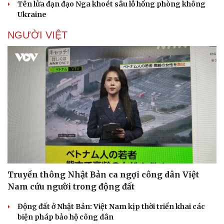
Tên lửa đạn đạo Nga khoét sâu lỗ hổng phòng không
Ukraine
NGƯỜI VIỆT
Sức khỏe
Đời sống
Dinh dưỡng - món ngon
Nhà đẹp
Cây thuốc
Blog
Sản phụ khoa
Tình yêu - Gia đình
Nhi khoa
Nam khoa
Làm đẹp - giảm cân
Phòng mạch online
Ăn sạch sống khỏe
Truyền thông Nhật Bản ca ngợi công dân Việt
Nam cứu người trong động đất
Động đất ở Nhật Bản: Việt Nam kịp thời triển khai các
biện pháp bảo hộ công dân