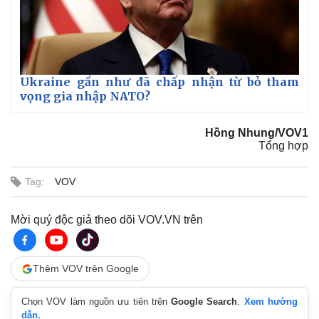
Ukraine gần như đã chấp nhận từ bỏ tham
vọng gia nhập NATO?
Hồng Nhung/VOV1
Tổng hợp
Tag:
VOV
Mời quý độc giả theo dõi VOV.VN trên
Kinh tế
Thị trường
Bất động sản
Giá vàng
Thêm VOV trên Google
Khởi nghiệp
Tiêu dùng
Tỷ giá
Chọn VOV làm nguồn ưu tiên trên
Google Search
.
Xem hướng
Chứng khoán
dẫn.