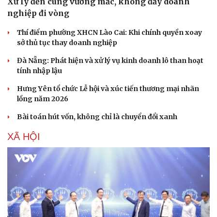
Xử lý đến cùng vướng mắc, không đẩy doanh
Hạt giống tâm hồn
nghiệp đi vòng
Thí điểm phường XHCN Lào Cai: Khi chính quyền xoay
sở thủ tục thay doanh nghiệp
Đà Nẵng: Phát hiện và xử lý vụ kinh doanh lô than hoạt
tính nhập lậu
Hưng Yên tổ chức Lễ hội và xúc tiến thương mại nhãn
lồng năm 2026
Bài toán hút vốn, không chỉ là chuyển đổi xanh
XÃ HỘI