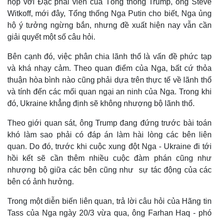
họp với Đặc phái viên của Tổng thống Trump, ông Steve
Witkoff, mới đây, Tổng thống Nga Putin cho biết, Nga ủng
hộ ý tưởng ngừng bắn, nhưng đề xuất hiện nay vẫn cần
giải quyết một số câu hỏi.
Bên cạnh đó, việc phân chia lãnh thổ là vấn đề phức tạp
và khá nhạy cảm. Theo quan điểm của Nga, bất cứ thỏa
thuận hòa bình nào cũng phải dựa trên thực tế về lãnh thổ
và tính đến các mối quan ngại an ninh của Nga. Trong khi
đó, Ukraine khẳng định sẽ không nhượng bộ lãnh thổ.
Theo giới quan sát, ông Trump đang đứng trước bài toán
khó làm sao phải có đáp án làm hài lòng các bên liên
quan. Do đó, trước khi cuộc xung đột Nga - Ukraine đi tới
hồi kết sẽ cần thêm nhiều cuộc đàm phán cũng như
nhượng bộ giữa các bên cũng như sự tác động của các
bên có ảnh hưởng.
Trong một diễn biến liên quan, trả lời câu hỏi của Hãng tin
Tass của Nga ngày 20/3 vừa qua, ông Farhan Haq - phó