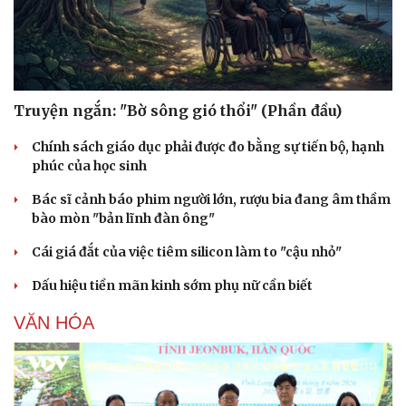
Truyện ngắn: "Bờ sông gió thổi" (Phần đầu)
Chính sách giáo dục phải được đo bằng sự tiến bộ, hạnh
phúc của học sinh
Bác sĩ cảnh báo phim người lớn, rượu bia đang âm thầm
bào mòn "bản lĩnh đàn ông"
Cái giá đắt của việc tiêm silicon làm to "cậu nhỏ"
Văn hóa
Giải trí
Dấu hiệu tiền mãn kinh sớm phụ nữ cần biết
Sân khấu - Điện ảnh
Nghệ sĩ
Văn học
Thời trang
VĂN HÓA
Âm nhạc
Sao Việt
Di sản