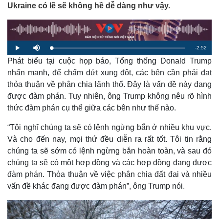
Ukraine có lẽ sẽ không hề dễ dàng như vậy.
R
-
2:52
L
P
M
o
l
u
a
Phát biểu tại cuộc họp báo, Tổng thống Donald Trump
a
t
e
d
y
e
e
nhấn mạnh, để chấm dứt xung đột, các bên cần phải đạt
d
m
:
thỏa thuận về phân chia lãnh thổ. Đây là vấn đề này đang
2
.
a
3
được đàm phán. Tuy nhiên, ông Trump không nêu rõ hình
7
%
thức đàm phán cụ thể giữa các bên như thế nào.
i
n
“Tôi nghĩ chúng ta sẽ có lệnh ngừng bắn ở nhiều khu vực.
i
Và cho đến nay, mọi thứ đều diễn ra rất tốt. Tôi tin rằng
chúng ta sẽ sớm có lệnh ngừng bắn hoàn toàn, và sau đó
n
chúng ta sẽ có một hợp đồng và các hợp đồng đang được
g
đàm phán. Thỏa thuận về việc phân chia đất đai và nhiều
T
vấn đề khác đang được đàm phán”, ông Trump nói.
i
m